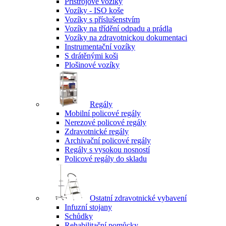
Přístrojové vozíky
Vozíky - ISO koše
Vozíky s příslušenstvím
Vozíky na třídění odpadu a prádla
Vozíky na zdravotnickou dokumentaci
Instrumentační vozíky
S drátěnými koši
Plošinové vozíky
Regály
Mobilní policové regály
Nerezové policové regály
Zdravotnické regály
Archivační policové regály
Regály s vysokou nosností
Policové regály do skladu
Ostatní zdravotnické vybavení
Infuzní stojany
Schůdky
Rehabilitační pomůcky