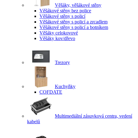
Věšáky, věšákové stěny
Věšákové stěny bez police
Věšákové stěny s policí
Věšákové stěny s policí a zrcadlem
Věšákové stěny s policí a botníkem
Věšáky celokovové
Věšáky kov/dřevo
Trezory
Kuchyňky
COFDATE
Multimediální zásuvková centra, vedení
kabelů