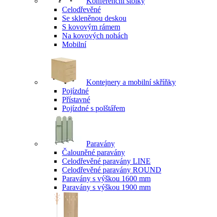
Konferenční stolky
Celodřevěné
Se skleněnou deskou
S kovovým rámem
Na kovových nohách
Mobilní
Kontejnery a mobilní skříňky
Pojízdné
Přístavné
Pojízdné s polštářem
Paravány
Čalouněné paravány
Celodřevěné paravány LINE
Celodřevěné paravány ROUND
Paravány s výškou 1600 mm
Paravány s výškou 1900 mm