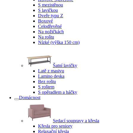
S mezistěnou
S lavičkou
Dveře typu Z
Boxové
Celodřevěné
Na nožičkách
Na roštu
Nízké (výška 150 cm)
Šatní lavičky
Latě z masivu
Lamino deska
Bez roštu
S roštem
S opěradlem a háčky
Domácnost
Sedací soupravy a křesla
Křesla pro seniory
Relaxační křesla