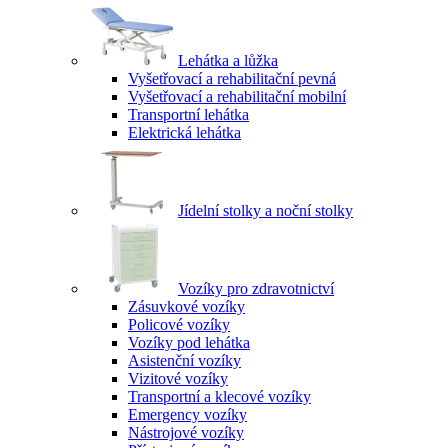
Lehátka a lůžka
Vyšetřovací a rehabilitační pevná
Vyšetřovací a rehabilitační mobilní
Transportní lehátka
Elektrická lehátka
Jídelní stolky a noční stolky
Vozíky pro zdravotnictví
Zásuvkové vozíky
Policové vozíky
Vozíky pod lehátka
Asistenční vozíky
Vizitové vozíky
Transportní a klecové vozíky
Emergency vozíky
Nástrojové vozíky