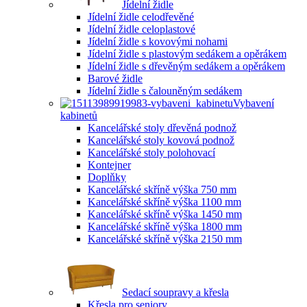
Jídelní židle
Jídelní židle celodřevěné
Jídelní židle celoplastové
Jídelní židle s kovovými nohami
Jídelní židle s plastovým sedákem a opěrákem
Jídelní židle s dřevěným sedákem a opěrákem
Barové židle
Jídelní židle s čalouněným sedákem
Vybavení
kabinetů
Kancelářské stoly dřevěná podnož
Kancelářské stoly kovová podnož
Kancelářské stoly polohovací
Kontejner
Doplňky
Kancelářské skříně výška 750 mm
Kancelářské skříně výška 1100 mm
Kancelářské skříně výška 1450 mm
Kancelářské skříně výška 1800 mm
Kancelářské skříně výška 2150 mm
Sedací soupravy a křesla
Křesla pro seniory