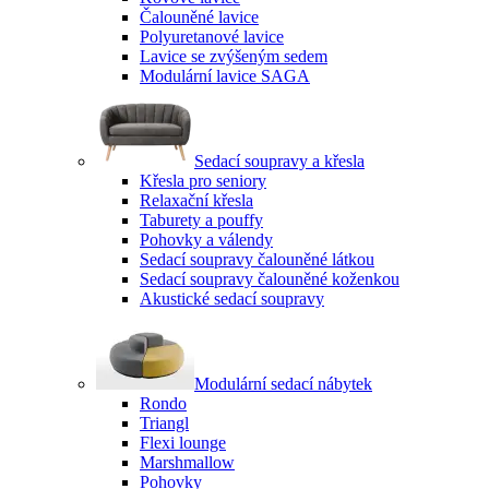
Čalouněné lavice
Polyuretanové lavice
Lavice se zvýšeným sedem
Modulární lavice SAGA
Sedací soupravy a křesla
Křesla pro seniory
Relaxační křesla
Taburety a pouffy
Pohovky a válendy
Sedací soupravy čalouněné látkou
Sedací soupravy čalouněné koženkou
Akustické sedací soupravy
Modulární sedací nábytek
Rondo
Triangl
Flexi lounge
Marshmallow
Pohovky