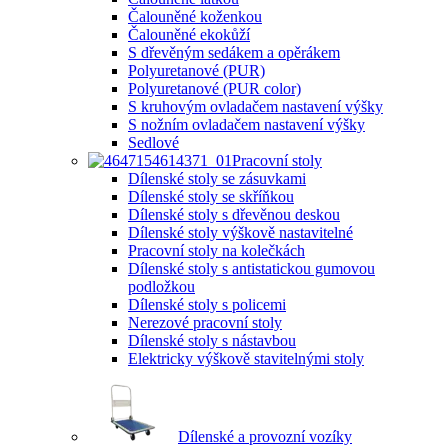
Čalouněné koženkou
Čalouněné ekokůží
S dřevěným sedákem a opěrákem
Polyuretanové (PUR)
Polyuretanové (PUR color)
S kruhovým ovladačem nastavení výšky
S nožním ovladačem nastavení výšky
Sedlové
Pracovní stoly
Dílenské stoly se zásuvkami
Dílenské stoly se skříňkou
Dílenské stoly s dřevěnou deskou
Dílenské stoly výškově nastavitelné
Pracovní stoly na kolečkách
Dílenské stoly s antistatickou gumovou
podložkou
Dílenské stoly s policemi
Nerezové pracovní stoly
Dílenské stoly s nástavbou
Elektricky výškově stavitelnými stoly
Dílenské a provozní vozíky