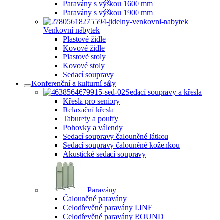
Paravány s výškou 1600 mm
Paravány s výškou 1900 mm
Venkovní nábytek
Plastové židle
Kovové židle
Plastové stoly
Kovové stoly
Sedací soupravy
Konferenční a kulturní sály
Sedací soupravy a křesla
Křesla pro seniory
Relaxační křesla
Taburety a pouffy
Pohovky a válendy
Sedací soupravy čalouněné látkou
Sedací soupravy čalouněné koženkou
Akustické sedací soupravy
Paravány
Čalouněné paravány
Celodřevěné paravány LINE
Celodřevěné paravány ROUND