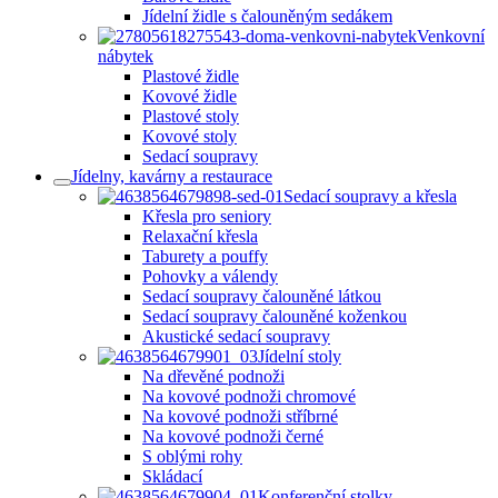
Jídelní židle s čalouněným sedákem
Venkovní
nábytek
Plastové židle
Kovové židle
Plastové stoly
Kovové stoly
Sedací soupravy
Jídelny, kavárny a restaurace
Sedací soupravy a křesla
Křesla pro seniory
Relaxační křesla
Taburety a pouffy
Pohovky a válendy
Sedací soupravy čalouněné látkou
Sedací soupravy čalouněné koženkou
Akustické sedací soupravy
Jídelní stoly
Na dřevěné podnoži
Na kovové podnoži chromové
Na kovové podnoži stříbrné
Na kovové podnoži černé
S oblými rohy
Skládací
Konferenční stolky