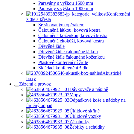
Paravány s výškou 1600 mm
Paravány s výškou 1900 mm
Konferenční
židle a křesla
Se síťovaným opěrákem
Čalouněná látkou, kovová kostra
Čalouněná koženkou, kovová kostra
Čalouněná ekokůží, kovová kostra
Dřevěné židle
Dřevěné židle čalouněné látkou
Dřevěné židle čalouněné koženkou
Plastové konferenční židle
Skládací konferenční židle
Akustické
boxy
Zázemí a provoz
Dávkovače a náplně
Mopy
Odpadkové koše a nádoby na
tříděný odpad
Úklidové skříně
Úklidové vozíky
Zásobníky
Žebříky a schůdky