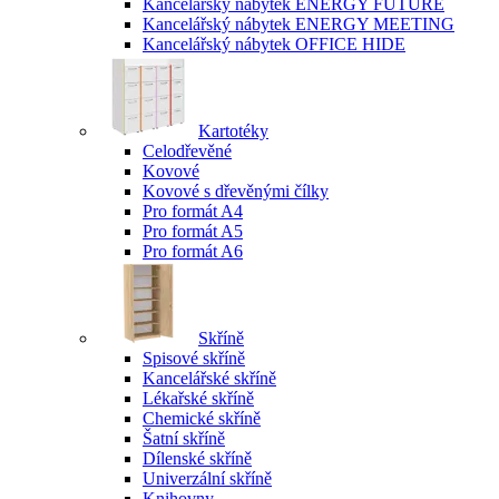
Kancelářský nábytek ENERGY FUTURE
Kancelářský nábytek ENERGY MEETING
Kancelářský nábytek OFFICE HIDE
Kartotéky
Celodřevěné
Kovové
Kovové s dřevěnými čílky
Pro formát A4
Pro formát A5
Pro formát A6
Skříně
Spisové skříně
Kancelářské skříně
Lékařské skříně
Chemické skříně
Šatní skříně
Dílenské skříně
Univerzální skříně
Knihovny