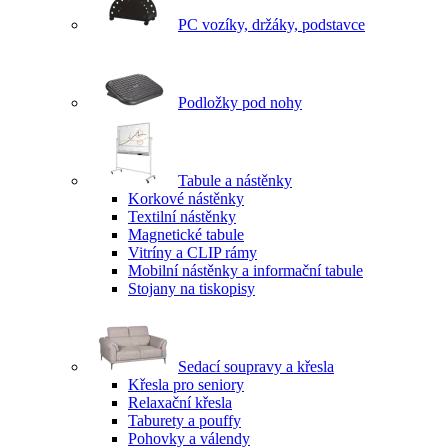
PC vozíky, držáky, podstavce
Podložky pod nohy
Tabule a nástěnky
Korkové nástěnky
Textilní nástěnky
Magnetické tabule
Vitríny a CLIP rámy
Mobilní nástěnky a informační tabule
Stojany na tiskopisy
Sedací soupravy a křesla
Křesla pro seniory
Relaxační křesla
Taburety a pouffy
Pohovky a válendy