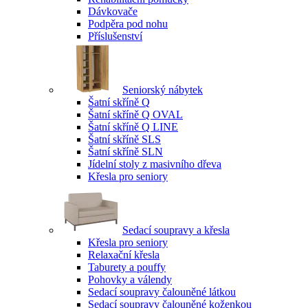
Dávkovače
Podpěra pod nohu
Příslušenství
Seniorský nábytek
Šatní skříně Q
Šatní skříně Q OVAL
Šatní skříně Q LINE
Šatní skříně SLS
Šatní skříně SLN
Jídelní stoly z masivního dřeva
Křesla pro seniory
Sedací soupravy a křesla
Křesla pro seniory
Relaxační křesla
Taburety a pouffy
Pohovky a válendy
Sedací soupravy čalouněné látkou
Sedací soupravy čalouněné koženkou