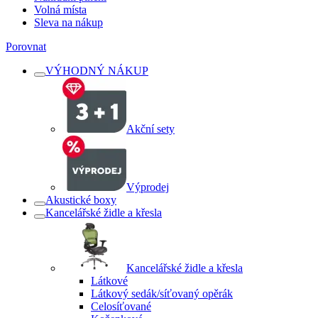
Volná místa
Sleva na nákup
Porovnat
VÝHODNÝ NÁKUP
Akční sety
Výprodej
Akustické boxy
Kancelářské židle a křesla
Kancelářské židle a křesla
Látkové
Látkový sedák/síťovaný opěrák
Celosíťované