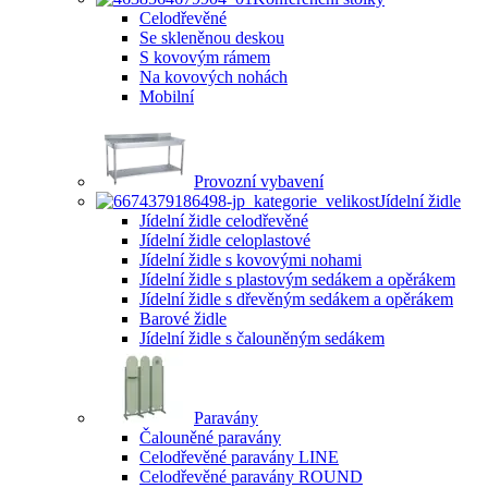
Celodřevěné
Se skleněnou deskou
S kovovým rámem
Na kovových nohách
Mobilní
Provozní vybavení
Jídelní židle
Jídelní židle celodřevěné
Jídelní židle celoplastové
Jídelní židle s kovovými nohami
Jídelní židle s plastovým sedákem a opěrákem
Jídelní židle s dřevěným sedákem a opěrákem
Barové židle
Jídelní židle s čalouněným sedákem
Paravány
Čalouněné paravány
Celodřevěné paravány LINE
Celodřevěné paravány ROUND