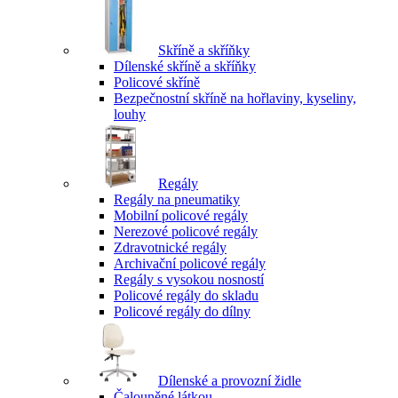
Skříně a skříňky
Dílenské skříně a skříňky
Policové skříně
Bezpečnostní skříně na hořlaviny, kyseliny,
louhy
Regály
Regály na pneumatiky
Mobilní policové regály
Nerezové policové regály
Zdravotnické regály
Archivační policové regály
Regály s vysokou nosností
Policové regály do skladu
Policové regály do dílny
Dílenské a provozní židle
Čalouněné látkou