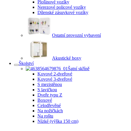
Plošinové vozíky
Nerezové policové vozíky
Dílenské zásuvkové vozíky
Ostatní provozní vybavení
Akustické boxy
Školství
Šatní skříně
Kovové 2-dveřové
Kovové 3-dveřové
S mezistěnou
S lavičkou
Dveře typu Z
Boxové
Celodřevěné
Na nožičkách
Na roštu
Nízké (výška 150 cm)