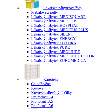
Lékařské nábytkové řady
Přebalovací pulty
Lékařský nábytek MEDISQUARE
Lékařský nábytek MEDICUS
Lékařský nábytek HOSPITAL
Lékařský nábytek MEDICUS PLUS
Lékařský nábytek SILENT
Lékařský nábytek ENERGY
Lékařský nábytek LUXORA
Lékařský nábytek PURE
Lékařský nábytek MEDI HIDE
Lékařský nábytek MEDI HIDE COLOR
Lékařský nábytek EUROMEDICA
Kartotéky
Celodřevěné
Kovové
Kovové s dřevěnými čílky
Pro formát A4
Pro formát A5
Pro formát A6