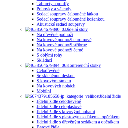
Taburety a pouffy
Pohovky a válendy
Sedací soupravy čalouněné látkou
Sedací soupravy čalouněné koženkou
Akustické sedací soupravy
Jídelní stoly
Na dřevěné podnoži
Na kovové podnoži chromové
Na kovové podnoži stříbrné
Na kovové podnoži černé
S oblými rohy
Skládací
Konferenční stolky
Celodřevěné
Se skleněnou deskou
S kovovým rámem
Na kovových nohách
Mobilní
Jídelní židle
Jídelní židle celodřevěné
Jídelní židle celoplastové
Jídelní židle s kovovými nohami
Jídelní židle s plastovým sedákem a opěrákem
Jídelní židle s dřevěným sedákem a opěrákem
Barové židle