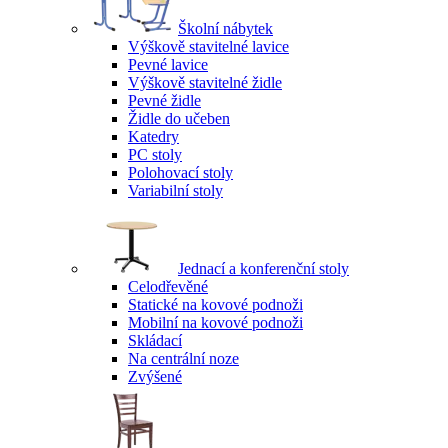
Školní nábytek
Výškově stavitelné lavice
Pevné lavice
Výškově stavitelné židle
Pevné židle
Židle do učeben
Katedry
PC stoly
Polohovací stoly
Variabilní stoly
Jednací a konferenční stoly
Celodřevěné
Statické na kovové podnoži
Mobilní na kovové podnoži
Skládací
Na centrální noze
Zvýšené