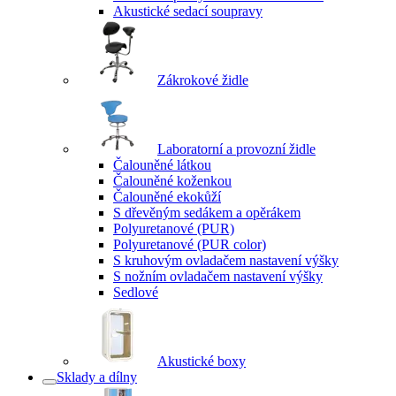
Akustické sedací soupravy
Zákrokové židle
Laboratorní a provozní židle
Čalouněné látkou
Čalouněné koženkou
Čalouněné ekokůží
S dřevěným sedákem a opěrákem
Polyuretanové (PUR)
Polyuretanové (PUR color)
S kruhovým ovladačem nastavení výšky
S nožním ovladačem nastavení výšky
Sedlové
Akustické boxy
Sklady a dílny