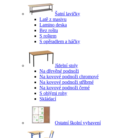
Šatní lavičky
Latě z masivu
Lamino deska
Bez roštu
S roštem
S opěradlem a háčky
Jídelní stoly
Na dřevěné podnoži
Na kovové podnoži chromové
Na kovové podnoži stříbrné
Na kovové podnoži černé
S oblými rohy
Skládací
Ostatní školní vybavení