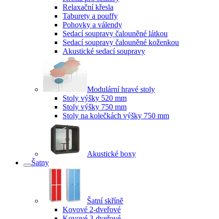
Relaxační křesla
Taburety a pouffy
Pohovky a válendy
Sedací soupravy čalouněné látkou
Sedací soupravy čalouněné koženkou
Akustické sedací soupravy
Modulární hravé stoly
Stoly výšky 520 mm
Stoly výšky 750 mm
Stoly na kolečkách výšky 750 mm
Akustické boxy
Šatny
Šatní skříně
Kovové 2-dveřové
Kovové 3-dveřové