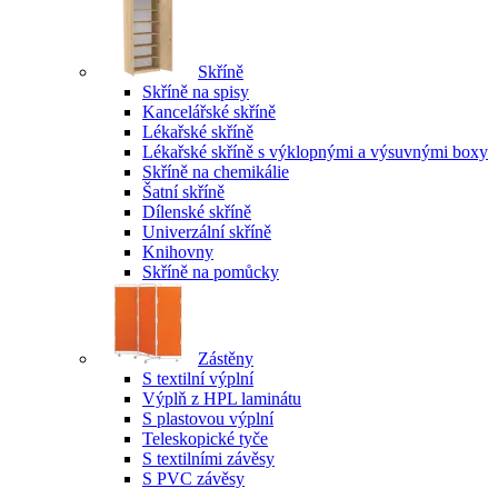
Skříně
Skříně na spisy
Kancelářské skříně
Lékařské skříně
Lékařské skříně s výklopnými a výsuvnými boxy
Skříně na chemikálie
Šatní skříně
Dílenské skříně
Univerzální skříně
Knihovny
Skříně na pomůcky
Zástěny
S textilní výplní
Výplň z HPL laminátu
S plastovou výplní
Teleskopické tyče
S textilními závěsy
S PVC závěsy