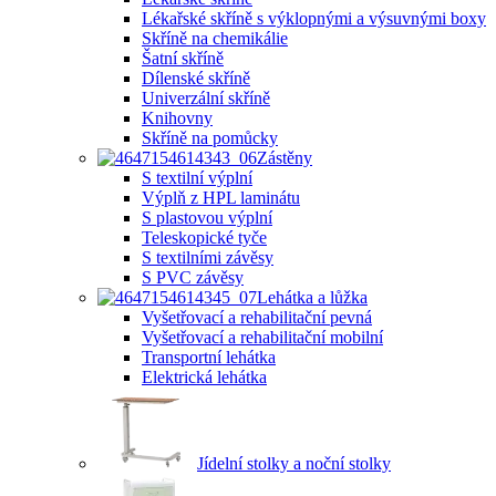
Lékařské skříně s výklopnými a výsuvnými boxy
Skříně na chemikálie
Šatní skříně
Dílenské skříně
Univerzální skříně
Knihovny
Skříně na pomůcky
Zástěny
S textilní výplní
Výplň z HPL laminátu
S plastovou výplní
Teleskopické tyče
S textilními závěsy
S PVC závěsy
Lehátka a lůžka
Vyšetřovací a rehabilitační pevná
Vyšetřovací a rehabilitační mobilní
Transportní lehátka
Elektrická lehátka
Jídelní stolky a noční stolky