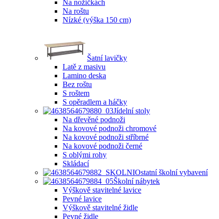
Na nožičkách
Na roštu
Nízké (výška 150 cm)
Šatní lavičky
Latě z masivu
Lamino deska
Bez roštu
S roštem
S opěradlem a háčky
Jídelní stoly
Na dřevěné podnoži
Na kovové podnoži chromové
Na kovové podnoži stříbrné
Na kovové podnoži černé
S oblými rohy
Skládací
Ostatní školní vybavení
Školní nábytek
Výškově stavitelné lavice
Pevné lavice
Výškově stavitelné židle
Pevné židle