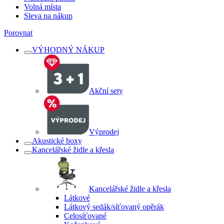
Volná místa
Sleva na nákup
Porovnat
VÝHODNÝ NÁKUP
Akční sety
Výprodej
Akustické boxy
Kancelářské židle a křesla
Kancelářské židle a křesla
Látkové
Látkový sedák/síťovaný opěrák
Celosíťované