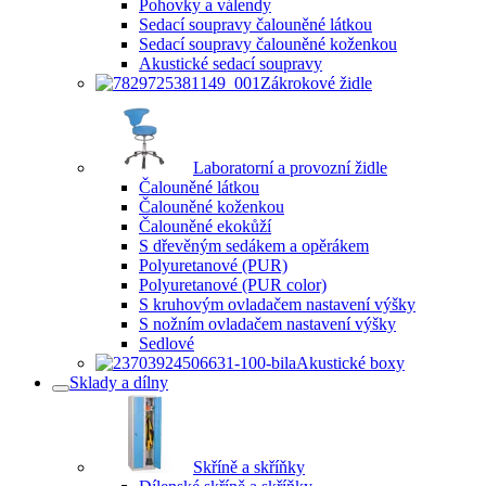
Pohovky a válendy
Sedací soupravy čalouněné látkou
Sedací soupravy čalouněné koženkou
Akustické sedací soupravy
Zákrokové židle
Laboratorní a provozní židle
Čalouněné látkou
Čalouněné koženkou
Čalouněné ekokůží
S dřevěným sedákem a opěrákem
Polyuretanové (PUR)
Polyuretanové (PUR color)
S kruhovým ovladačem nastavení výšky
S nožním ovladačem nastavení výšky
Sedlové
Akustické boxy
Sklady a dílny
Skříně a skříňky