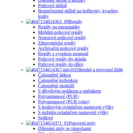
Dílenské skříně a skříňky
Policové skříně
Bezpečnostní skříně na hořlaviny, kyseliny,
louhy
Regály
Regály na pneumatiky
Mobilní policové regály
Nerezové policové regály
Zdravotnické regály
Archivační policové regály
Regály s vysokou nosností
Policové regály do skladu
Policové regály do dílny
Dílenské a provozní židle
Čalouněné látkou
Čalouněné koženkou
Čalouněné ekokůží
S dřevěným sedákem a opěrákem
Polyuretanové (PUR)
Polyuretanové (PUR color)
S kruhovým ovladačem nastavení výšky
S nožním ovladačem nastavení výšky
Sedlové
Pracovní stoly
Dílenské stoly se zásuvkami