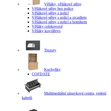
Věšáky, věšákové stěny
Věšákové stěny bez police
Věšákové stěny s policí
Věšákové stěny s policí a zrcadlem
Věšákové stěny s policí a botníkem
Věšáky celokovové
Věšáky kov/dřevo
Trezory
Kuchyňky
COFDATE
Multimediální zásuvková centra, vedení
kabelů