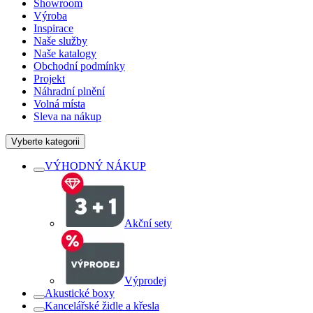
Showroom
Výroba
Inspirace
Naše služby
Naše katalogy
Obchodní podmínky
Projekt
Náhradní plnění
Volná místa
Sleva na nákup
Vyberte kategorii
VÝHODNÝ NÁKUP
Akční sety
Výprodej
Akustické boxy
Kancelářské židle a křesla