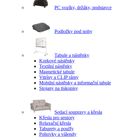
PC vozíky, držáky, podstavce
Podložky pod nohy
Tabule a nástěnky
Korkové nástěnky
Textilní nástěnky
Magnetické tabule
Vitríny a CLIP rámy
Mobilní nástěnky a informační tabule
Stojany na tiskopisy
Sedací soupravy a křesla
Křesla pro seniory
Relaxační křesla
Taburety a pouffy
Pohovky a válendy