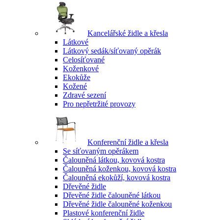
Kancelářské židle a křesla
Látkové
Látkový sedák/síťovaný opěrák
Celosíťované
Koženkové
Ekokůže
Kožené
Zdravé sezení
Pro nepřetržité provozy
Konferenční židle a křesla
Se síťovaným opěrákem
Čalouněná látkou, kovová kostra
Čalouněná koženkou, kovová kostra
Čalouněná ekokůží, kovová kostra
Dřevěné židle
Dřevěné židle čalouněné látkou
Dřevěné židle čalouněné koženkou
Plastové konferenční židle