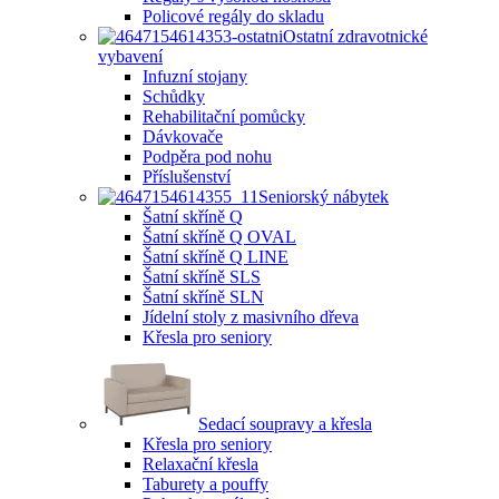
Policové regály do skladu
Ostatní zdravotnické
vybavení
Infuzní stojany
Schůdky
Rehabilitační pomůcky
Dávkovače
Podpěra pod nohu
Příslušenství
Seniorský nábytek
Šatní skříně Q
Šatní skříně Q OVAL
Šatní skříně Q LINE
Šatní skříně SLS
Šatní skříně SLN
Jídelní stoly z masivního dřeva
Křesla pro seniory
Sedací soupravy a křesla
Křesla pro seniory
Relaxační křesla
Taburety a pouffy