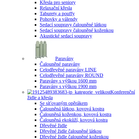
Křesla pro seniory
Relaxační křesla
Taburety a pouffy
Pohovky a válendy
Sedací soupravy čalouněné látkou
Sedací soupravy čalouněné koženkou
Akustické sedací soupravy
Paravány
Čalouněné paravány
Celodřevěné paravány LINE
Celodřevěné paravány ROUND
Paravány s výškou 1600 mm
Paravány s výškou 1900 mm
Konferenční
židle a křesla
Se síťovaným opěrákem
Čalouněná látkou, kovová kostra
Čalouněná koženkou, kovová kostra
Čalouněná ekokůží, kovová kostra
Dřevěné židle
Dřevěné židle čalouněné látkou
Dřevěné židle čalouněné koženkou