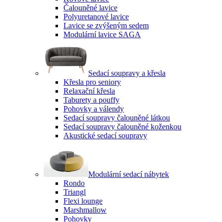
Čalouněné lavice
Polyuretanové lavice
Lavice se zvýšeným sedem
Modulární lavice SAGA
Sedací soupravy a křesla
Křesla pro seniory
Relaxační křesla
Taburety a pouffy
Pohovky a válendy
Sedací soupravy čalouněné látkou
Sedací soupravy čalouněné koženkou
Akustické sedací soupravy
Modulární sedací nábytek
Rondo
Triangl
Flexi lounge
Marshmallow
Pohovky