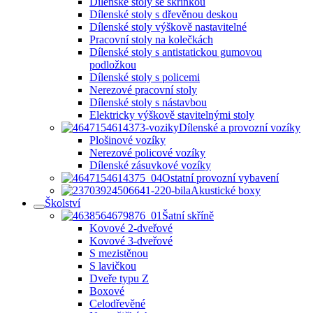
Dílenské stoly se skříňkou
Dílenské stoly s dřevěnou deskou
Dílenské stoly výškově nastavitelné
Pracovní stoly na kolečkách
Dílenské stoly s antistatickou gumovou
podložkou
Dílenské stoly s policemi
Nerezové pracovní stoly
Dílenské stoly s nástavbou
Elektricky výškově stavitelnými stoly
Dílenské a provozní vozíky
Plošinové vozíky
Nerezové policové vozíky
Dílenské zásuvkové vozíky
Ostatní provozní vybavení
Akustické boxy
Školství
Šatní skříně
Kovové 2-dveřové
Kovové 3-dveřové
S mezistěnou
S lavičkou
Dveře typu Z
Boxové
Celodřevěné