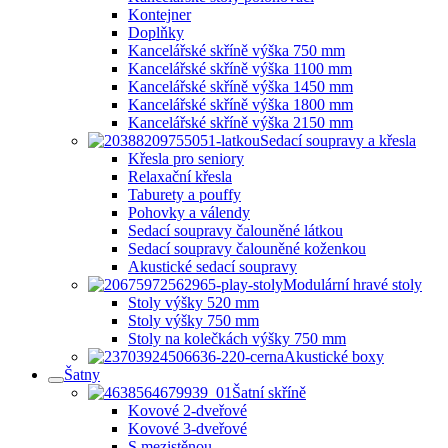
Kontejner
Doplňky
Kancelářské skříně výška 750 mm
Kancelářské skříně výška 1100 mm
Kancelářské skříně výška 1450 mm
Kancelářské skříně výška 1800 mm
Kancelářské skříně výška 2150 mm
Sedací soupravy a křesla
Křesla pro seniory
Relaxační křesla
Taburety a pouffy
Pohovky a válendy
Sedací soupravy čalouněné látkou
Sedací soupravy čalouněné koženkou
Akustické sedací soupravy
Modulární hravé stoly
Stoly výšky 520 mm
Stoly výšky 750 mm
Stoly na kolečkách výšky 750 mm
Akustické boxy
Šatny
Šatní skříně
Kovové 2-dveřové
Kovové 3-dveřové
S mezistěnou