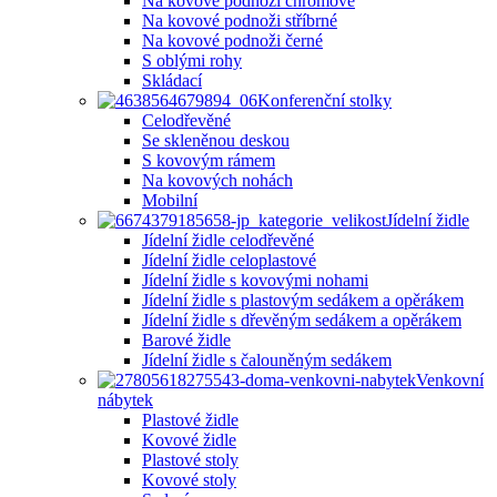
Na kovové podnoži chromové
Na kovové podnoži stříbrné
Na kovové podnoži černé
S oblými rohy
Skládací
Konferenční stolky
Celodřevěné
Se skleněnou deskou
S kovovým rámem
Na kovových nohách
Mobilní
Jídelní židle
Jídelní židle celodřevěné
Jídelní židle celoplastové
Jídelní židle s kovovými nohami
Jídelní židle s plastovým sedákem a opěrákem
Jídelní židle s dřevěným sedákem a opěrákem
Barové židle
Jídelní židle s čalouněným sedákem
Venkovní
nábytek
Plastové židle
Kovové židle
Plastové stoly
Kovové stoly