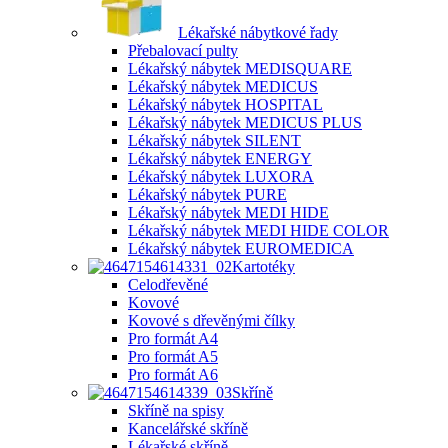
Lékařské nábytkové řady
Přebalovací pulty
Lékařský nábytek MEDISQUARE
Lékařský nábytek MEDICUS
Lékařský nábytek HOSPITAL
Lékařský nábytek MEDICUS PLUS
Lékařský nábytek SILENT
Lékařský nábytek ENERGY
Lékařský nábytek LUXORA
Lékařský nábytek PURE
Lékařský nábytek MEDI HIDE
Lékařský nábytek MEDI HIDE COLOR
Lékařský nábytek EUROMEDICA
Kartotéky
Celodřevěné
Kovové
Kovové s dřevěnými čílky
Pro formát A4
Pro formát A5
Pro formát A6
Skříně
Skříně na spisy
Kancelářské skříně
Lékařské skříně