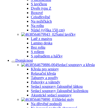
S lavičkou
Dveře typu Z
Boxové
Celodřevěné
Na nožičkách
Na roštu
Nízké (výška 150 cm)
Šatní lavičky
Latě z masivu
Lamino deska
Bez roštu
S roštem
S opěradlem a háčky
Domácnost
Sedací soupravy a křesla
Křesla pro seniory
Relaxační křesla
Taburety a pouffy
Pohovky a válendy
Sedací soupravy čalouněné látkou
Sedací soupravy čalouněné koženkou
Akustické sedací soupravy
Jídelní stoly
Na dřevěné podnoži