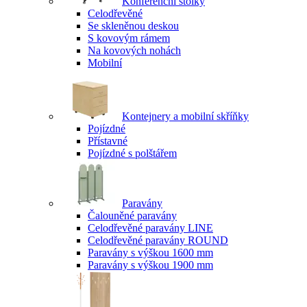
Konferenční stolky
Celodřevěné
Se skleněnou deskou
S kovovým rámem
Na kovových nohách
Mobilní
Kontejnery a mobilní skříňky
Pojízdné
Přístavné
Pojízdné s polštářem
Paravány
Čalouněné paravány
Celodřevěné paravány LINE
Celodřevěné paravány ROUND
Paravány s výškou 1600 mm
Paravány s výškou 1900 mm