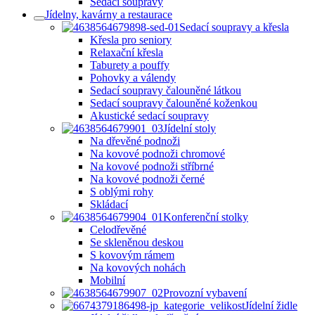
Sedací soupravy
Jídelny, kavárny a restaurace
Sedací soupravy a křesla
Křesla pro seniory
Relaxační křesla
Taburety a pouffy
Pohovky a válendy
Sedací soupravy čalouněné látkou
Sedací soupravy čalouněné koženkou
Akustické sedací soupravy
Jídelní stoly
Na dřevěné podnoži
Na kovové podnoži chromové
Na kovové podnoži stříbrné
Na kovové podnoži černé
S oblými rohy
Skládací
Konferenční stolky
Celodřevěné
Se skleněnou deskou
S kovovým rámem
Na kovových nohách
Mobilní
Provozní vybavení
Jídelní židle