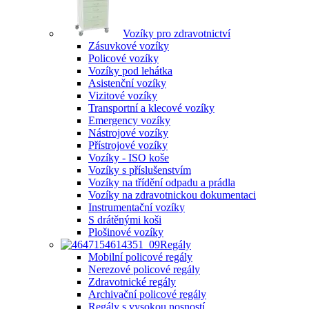
Vozíky pro zdravotnictví
Zásuvkové vozíky
Policové vozíky
Vozíky pod lehátka
Asistenční vozíky
Vizitové vozíky
Transportní a klecové vozíky
Emergency vozíky
Nástrojové vozíky
Přístrojové vozíky
Vozíky - ISO koše
Vozíky s příslušenstvím
Vozíky na třídění odpadu a prádla
Vozíky na zdravotnickou dokumentaci
Instrumentační vozíky
S drátěnými koši
Plošinové vozíky
Regály
Mobilní policové regály
Nerezové policové regály
Zdravotnické regály
Archivační policové regály
Regály s vysokou nosností