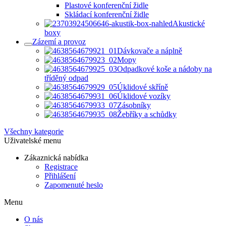
Plastové konferenční židle
Skládací konferenční židle
Akustické
boxy
Zázemí a provoz
Dávkovače a náplně
Mopy
Odpadkové koše a nádoby na
tříděný odpad
Úklidové skříně
Úklidové vozíky
Zásobníky
Žebříky a schůdky
Všechny kategorie
Uživatelské menu
Zákaznická nabídka
Registrace
Přihlášení
Zapomenuté heslo
Menu
O nás