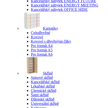
Kancelářský nábytek ENERGY FUTURE
Kancelářský nábytek ENERGY MEETING
Kancelářský nábytek OFFICE HIDE
Kartotéky
Celodřevěné
Kovové
Kovové s dřevěnými čílky
Pro formát A4
Pro formát A5
Pro formát A6
Skříně
Spisové skříně
Kancelářské skříně
Lékařské skříně
Chemické skříně
Šatní skříně
Dílenské skříně
Univerzální skříně
Knihovny