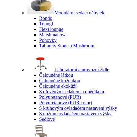
Modulární sedací nábytek
Rondo
Triangl
Flexi lounge
Marshmallow
Pohovky
Taburety Stone a Mushroom
Laboratorní a provozní židle
Čalouněné látkou
Čalouněné koženkou
Čalouněné ekokůží
S dřevěným sedákem a opěrákem
Polyuretanové (PUR)
Polyuretanové (PUR color)
S kruhovým ovladačem nastavení výšky
S nožním ovladačem nastavení výšky
Sedlové