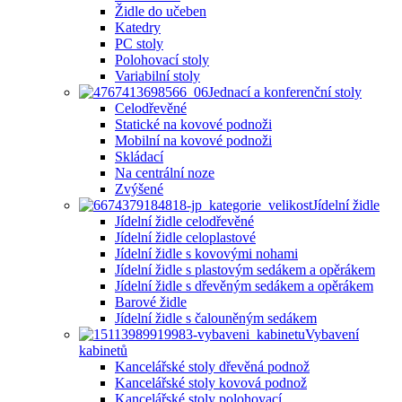
Židle do učeben
Katedry
PC stoly
Polohovací stoly
Variabilní stoly
Jednací a konferenční stoly
Celodřevěné
Statické na kovové podnoži
Mobilní na kovové podnoži
Skládací
Na centrální noze
Zvýšené
Jídelní židle
Jídelní židle celodřevěné
Jídelní židle celoplastové
Jídelní židle s kovovými nohami
Jídelní židle s plastovým sedákem a opěrákem
Jídelní židle s dřevěným sedákem a opěrákem
Barové židle
Jídelní židle s čalouněným sedákem
Vybavení
kabinetů
Kancelářské stoly dřevěná podnož
Kancelářské stoly kovová podnož
Kancelářské stoly polohovací