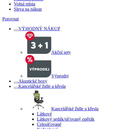
Volná místa
Sleva na nákup
Porovnat
VÝHODNÝ NÁKUP
Akční sety
Výprodej
Akustické boxy
Kancelářské židle a křesla
Kancelářské židle a křesla
Látkové
Látkový sedák/síťovaný opěrák
Celosíťované