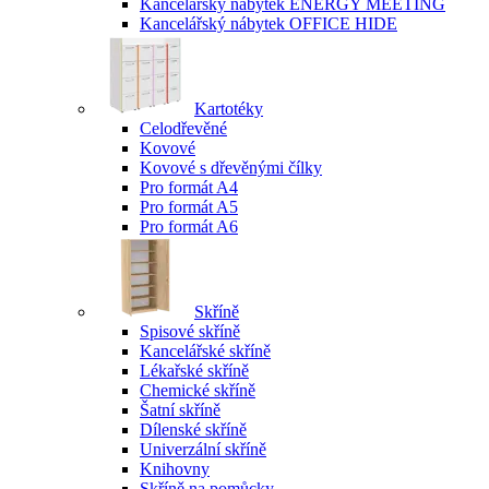
Kancelářský nábytek ENERGY MEETING
Kancelářský nábytek OFFICE HIDE
Kartotéky
Celodřevěné
Kovové
Kovové s dřevěnými čílky
Pro formát A4
Pro formát A5
Pro formát A6
Skříně
Spisové skříně
Kancelářské skříně
Lékařské skříně
Chemické skříně
Šatní skříně
Dílenské skříně
Univerzální skříně
Knihovny
Skříně na pomůcky