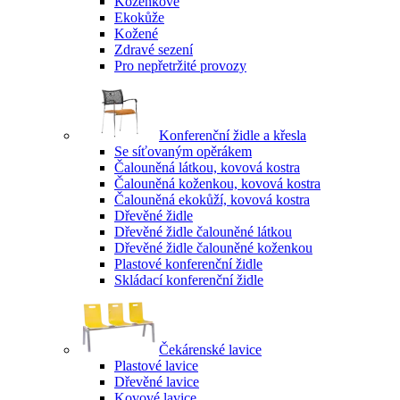
Koženkové
Ekokůže
Kožené
Zdravé sezení
Pro nepřetržité provozy
Konferenční židle a křesla
Se síťovaným opěrákem
Čalouněná látkou, kovová kostra
Čalouněná koženkou, kovová kostra
Čalouněná ekokůží, kovová kostra
Dřevěné židle
Dřevěné židle čalouněné látkou
Dřevěné židle čalouněné koženkou
Plastové konferenční židle
Skládací konferenční židle
Čekárenské lavice
Plastové lavice
Dřevěné lavice
Kovové lavice