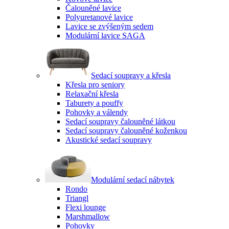
Čalouněné lavice
Polyuretanové lavice
Lavice se zvýšeným sedem
Modulární lavice SAGA
Sedací soupravy a křesla
Křesla pro seniory
Relaxační křesla
Taburety a pouffy
Pohovky a válendy
Sedací soupravy čalouněné látkou
Sedací soupravy čalouněné koženkou
Akustické sedací soupravy
Modulární sedací nábytek
Rondo
Triangl
Flexi lounge
Marshmallow
Pohovky