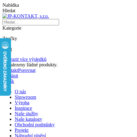
Nabídka
Hledat
Kategorie
Značky
Blog
Zobrazit více výsledků
Nenalezeny žádné produkty.
Kontakt
Porovnat
Přihlásit
Košík
O nás
Showroom
Výroba
Inspirace
Naše služby
Naše katalogy
Obchodní podmínky
Projekt
Náhradní plnění