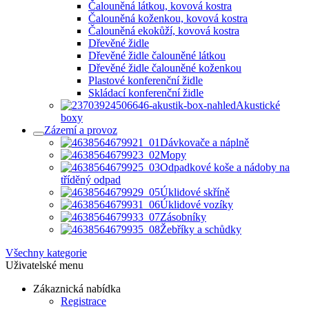
Čalouněná látkou, kovová kostra
Čalouněná koženkou, kovová kostra
Čalouněná ekokůží, kovová kostra
Dřevěné židle
Dřevěné židle čalouněné látkou
Dřevěné židle čalouněné koženkou
Plastové konferenční židle
Skládací konferenční židle
Akustické
boxy
Zázemí a provoz
Dávkovače a náplně
Mopy
Odpadkové koše a nádoby na
tříděný odpad
Úklidové skříně
Úklidové vozíky
Zásobníky
Žebříky a schůdky
Všechny kategorie
Uživatelské menu
Zákaznická nabídka
Registrace