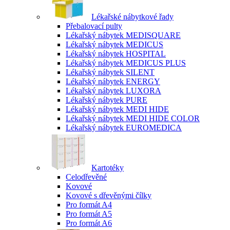
Lékařské nábytkové řady
Přebalovací pulty
Lékařský nábytek MEDISQUARE
Lékařský nábytek MEDICUS
Lékařský nábytek HOSPITAL
Lékařský nábytek MEDICUS PLUS
Lékařský nábytek SILENT
Lékařský nábytek ENERGY
Lékařský nábytek LUXORA
Lékařský nábytek PURE
Lékařský nábytek MEDI HIDE
Lékařský nábytek MEDI HIDE COLOR
Lékařský nábytek EUROMEDICA
Kartotéky
Celodřevěné
Kovové
Kovové s dřevěnými čílky
Pro formát A4
Pro formát A5
Pro formát A6