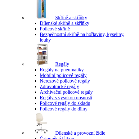
Skříně a skříňky
Dílenské skříně a skříňky
Policové skříně
Bezpečnostní skříně na hořlaviny, kyseliny,
louhy
Regály
Regály na pneumatiky
Mobilní policové regály
Nerezové policové regály
Zdravotnické regály
Archivační policové regály
Regály s vysokou nosností
Policové regály do skladu
Policové regály do dílny
Dílenské a provozní židle
Čalouněné látkou