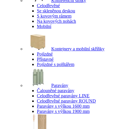
Konferenční stolky
Celodřevěné
Se skleněnou deskou
S kovovým rámem
Na kovových nohách
Mobilní
Kontejnery a mobilní skříňky
Pojízdné
Přístavné
Pojízdné s polštářem
Paravány
Čalouněné paravány
Celodřevěné paravány LINE
Celodřevěné paravány ROUND
Paravány s výškou 1600 mm
Paravány s výškou 1900 mm