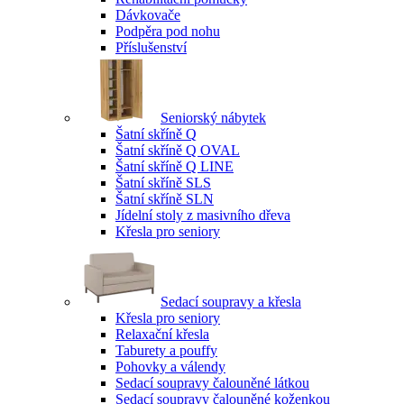
Dávkovače
Podpěra pod nohu
Příslušenství
Seniorský nábytek
Šatní skříně Q
Šatní skříně Q OVAL
Šatní skříně Q LINE
Šatní skříně SLS
Šatní skříně SLN
Jídelní stoly z masivního dřeva
Křesla pro seniory
Sedací soupravy a křesla
Křesla pro seniory
Relaxační křesla
Taburety a pouffy
Pohovky a válendy
Sedací soupravy čalouněné látkou
Sedací soupravy čalouněné koženkou