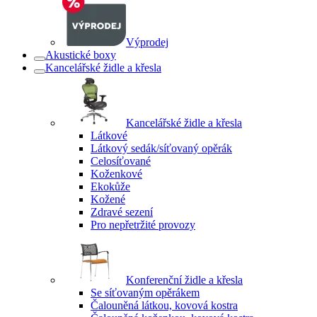
Výprodej
Akustické boxy
Kancelářské židle a křesla
Kancelářské židle a křesla
Látkové
Látkový sedák/síťovaný opěrák
Celosíťované
Koženkové
Ekokůže
Kožené
Zdravé sezení
Pro nepřetržité provozy
Konferenční židle a křesla
Se síťovaným opěrákem
Čalouněná látkou, kovová kostra