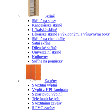
Skříně
Skříně na spisy
Kancelářské skříně
Lékařské skříně
Lékařské skříně s výklopnými a výsuvnými boxy
Skříně na chemikálie
Šatní skříně
Dílenské skříně
Univerzální skříně
Knihovny
Skříně na pomůcky
Zástěny
S textilní výplní
Výplň z HPL laminátu
S plastovou výplní
Teleskopické tyče
S textilními závěsy
S PVC závěsy