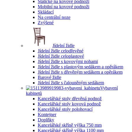
Statické na kovové podnoži
Mobilní na kovové podnoži
Skládací
Na centrální noze
Zvýšené
Jídelní židle
Jídelní židle celodřevěné
Jídelní židle celoplastové
Jídelní židle s kovovými nohami
Jídelní židle s plastovým sedákem a opěrákem
Jídelní židle s dřevěným sedákem a opěrákem
Barové židle
Jídelní židle s čalouněným sedákem
Vybavení
kabinetů
Kancelářské stoly dřevěná podnož
Kancelářské stoly kovová podnož
Kancelářské stoly polohovací
Kontejner
Doplňky
Kancelářské skříně výška 750 mm
Kancelářské skříně výška 1100 mm