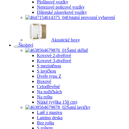
Plošinové vozíky
Nerezové policové vozíky
Dílenské zásuvkové vozíky
Ostatní provozní vybavení
Akustické boxy
Školství
Šatní skříně
Kovové 2-dveřové
Kovové 3-dveřové
S mezistěnou
S lavičkou
Dveře typu Z
Boxové
Celodřevěné
Na nožičkách
Na roštu
Nízké (výška 150 cm)
Šatní lavičky
Latě z masivu
Lamino deska
Bez roštu
S roštem