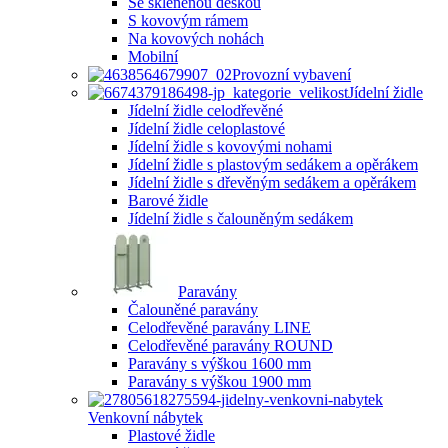
Se skleněnou deskou
S kovovým rámem
Na kovových nohách
Mobilní
Provozní vybavení
Jídelní židle
Jídelní židle celodřevěné
Jídelní židle celoplastové
Jídelní židle s kovovými nohami
Jídelní židle s plastovým sedákem a opěrákem
Jídelní židle s dřevěným sedákem a opěrákem
Barové židle
Jídelní židle s čalouněným sedákem
Paravány
Čalouněné paravány
Celodřevěné paravány LINE
Celodřevěné paravány ROUND
Paravány s výškou 1600 mm
Paravány s výškou 1900 mm
Venkovní nábytek
Plastové židle