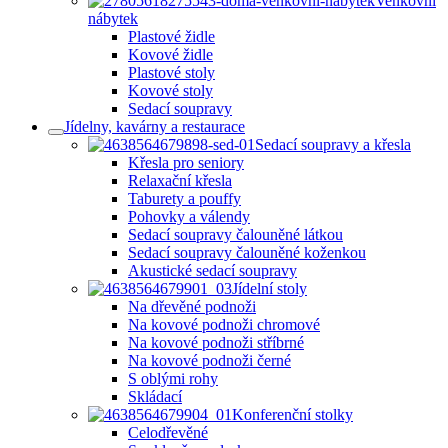
Venkovní
nábytek
Plastové židle
Kovové židle
Plastové stoly
Kovové stoly
Sedací soupravy
Jídelny, kavárny a restaurace
Sedací soupravy a křesla
Křesla pro seniory
Relaxační křesla
Taburety a pouffy
Pohovky a válendy
Sedací soupravy čalouněné látkou
Sedací soupravy čalouněné koženkou
Akustické sedací soupravy
Jídelní stoly
Na dřevěné podnoži
Na kovové podnoži chromové
Na kovové podnoži stříbrné
Na kovové podnoži černé
S oblými rohy
Skládací
Konferenční stolky
Celodřevěné