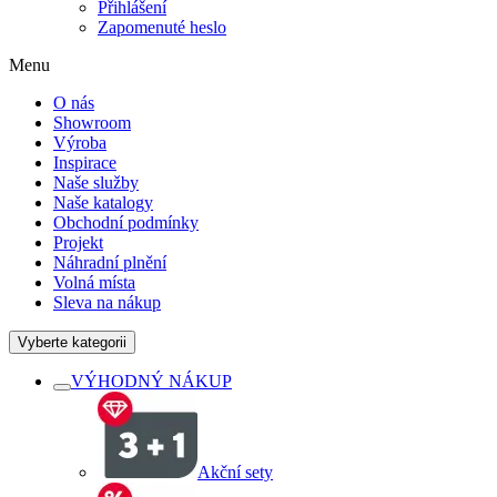
Přihlášení
Zapomenuté heslo
Menu
O nás
Showroom
Výroba
Inspirace
Naše služby
Naše katalogy
Obchodní podmínky
Projekt
Náhradní plnění
Volná místa
Sleva na nákup
Vyberte kategorii
VÝHODNÝ NÁKUP
Akční sety