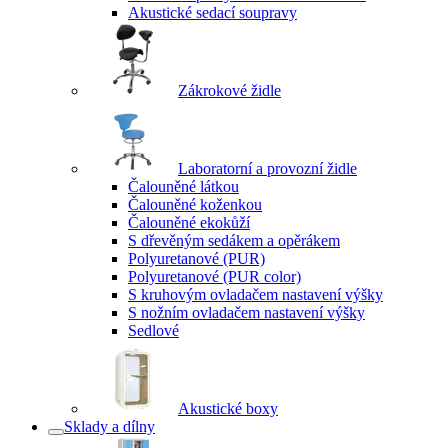
Akustické sedací soupravy
Zákrokové židle
Laboratorní a provozní židle
Čalouněné látkou
Čalouněné koženkou
Čalouněné ekokůží
S dřevěným sedákem a opěrákem
Polyuretanové (PUR)
Polyuretanové (PUR color)
S kruhovým ovladačem nastavení výšky
S nožním ovladačem nastavení výšky
Sedlové
Akustické boxy
Sklady a dílny