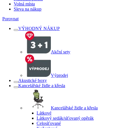
Volná místa
Sleva na nákup
Porovnat
VÝHODNÝ NÁKUP
Akční sety
Výprodej
Akustické boxy
Kancelářské židle a křesla
Kancelářské židle a křesla
Látkové
Látkový sedák/síťovaný opěrák
Celosíťované