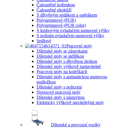
Čalouněné koženkou
Čalouněné ekokůží
S dřevěným sedákem a opěrákem
Polyuretanové (PUR)
Polyuretanové (PUR color)
S kruhovým ovladačem nastavení výšky
S nožním ovladačem nastavení výšky
Sedlové
Pracovní stoly
Dílenské stoly se zásuvkami
Dílenské stoly se skříňkou
Dílenské stoly s dřevěnou deskou
Dílenské stoly výškově nastavitelné
Pracovní stoly na kolečkách
Dílenské stoly s antistatickou gumovou
podložkou
Dílenské stoly s policemi
Nerezové pracovní stoly
Dílenské stoly s nástavbou
Elektricky výškově stavitelnými stoly
Dílenské a provozní vozíky