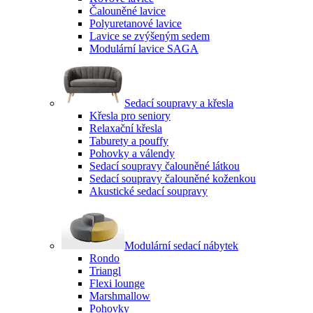
Čalouněné lavice
Polyuretanové lavice
Lavice se zvýšeným sedem
Modulární lavice SAGA
Sedací soupravy a křesla
Křesla pro seniory
Relaxační křesla
Taburety a pouffy
Pohovky a válendy
Sedací soupravy čalouněné látkou
Sedací soupravy čalouněné koženkou
Akustické sedací soupravy
Modulární sedací nábytek
Rondo
Triangl
Flexi lounge
Marshmallow
Pohovky