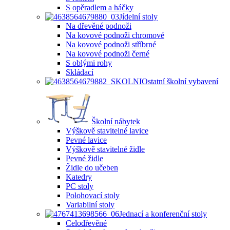
S opěradlem a háčky
Jídelní stoly
Na dřevěné podnoži
Na kovové podnoži chromové
Na kovové podnoži stříbrné
Na kovové podnoži černé
S oblými rohy
Skládací
Ostatní školní vybavení
Školní nábytek
Výškově stavitelné lavice
Pevné lavice
Výškově stavitelné židle
Pevné židle
Židle do učeben
Katedry
PC stoly
Polohovací stoly
Variabilní stoly
Jednací a konferenční stoly
Celodřevěné