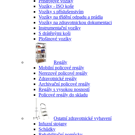
Přístrojové vozíky
Vozíky - ISO koše
Vozíky s příslušenstvím
Vozíky na třídění odpadu a prádla
Vozíky na zdravotnickou dokumentaci
Instrumentační vozíky
S drátěnými koši
Plošinové vozíky
Regály
Mobilní policové regály
Nerezové policové regály
Zdravotnické regály
Archivační policové regály
Regály s vysokou nosností
Policové regály do skladu
Ostatní zdravotnické vybavení
Infuzní stojany
Schůdky
Rehabilitační pomůcky