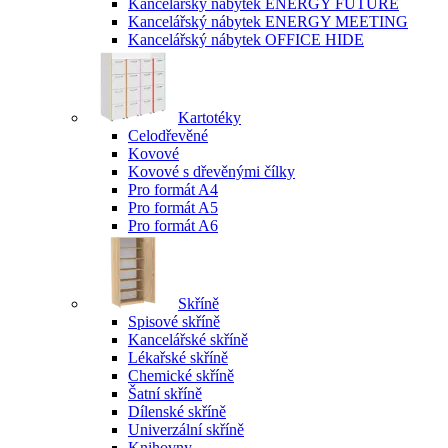
Kancelářský nábytek ENERGY FUTURE
Kancelářský nábytek ENERGY MEETING
Kancelářský nábytek OFFICE HIDE
Kartotéky
Celodřevěné
Kovové
Kovové s dřevěnými čílky
Pro formát A4
Pro formát A5
Pro formát A6
Skříně
Spisové skříně
Kancelářské skříně
Lékařské skříně
Chemické skříně
Šatní skříně
Dílenské skříně
Univerzální skříně
Knihovny