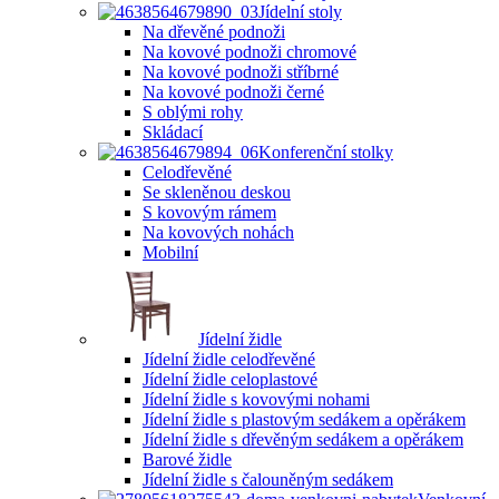
Jídelní stoly
Na dřevěné podnoži
Na kovové podnoži chromové
Na kovové podnoži stříbrné
Na kovové podnoži černé
S oblými rohy
Skládací
Konferenční stolky
Celodřevěné
Se skleněnou deskou
S kovovým rámem
Na kovových nohách
Mobilní
Jídelní židle
Jídelní židle celodřevěné
Jídelní židle celoplastové
Jídelní židle s kovovými nohami
Jídelní židle s plastovým sedákem a opěrákem
Jídelní židle s dřevěným sedákem a opěrákem
Barové židle
Jídelní židle s čalouněným sedákem