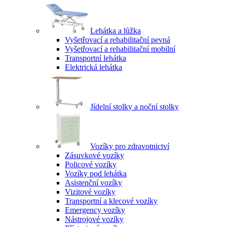
Lehátka a lůžka
Vyšetřovací a rehabilitační pevná
Vyšetřovací a rehabilitační mobilní
Transportní lehátka
Elektrická lehátka
Jídelní stolky a noční stolky
Vozíky pro zdravotnictví
Zásuvkové vozíky
Policové vozíky
Vozíky pod lehátka
Asistenční vozíky
Vizitové vozíky
Transportní a klecové vozíky
Emergency vozíky
Nástrojové vozíky