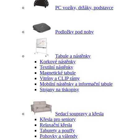
PC vozíky, držáky, podstavce
Podložky pod nohy
Tabule a nástěnky
Korkové nástěnky
Textilní nástěnky
Magnetické tabule
Vitríny a CLIP rámy
Mobilní nástěnky a informační tabule
Stojany na tiskopisy
Sedací soupravy a křesla
Křesla pro seniory
Relaxační křesla
Taburety a pouffy
Pohovky a válendy