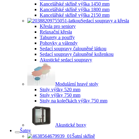
Kancelářské skříně výška 1450 mm
Kancelářské skříně výška 1800 mm
Kancelářské skříně výška 2150 mm
Sedací soupravy a křesla
Křesla pro seniory
Relaxační křesla
Taburety a pouffy
Pohovky a válendy
Sedací soupravy čalouněné látkou
Sedací soupravy čalouněné koženkou
Akustické sedací soupravy
Modulární hravé stoly
Stoly výšky 520 mm
Stoly výšky 750 mm
Stoly na kolečkách výšky 750 mm
Akustické boxy
Šatny
Šatní skříně