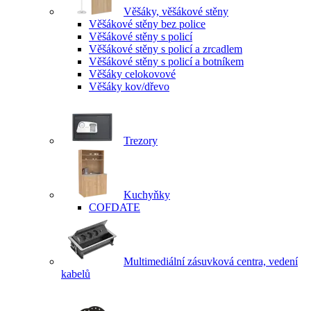
Věšáky, věšákové stěny
Věšákové stěny bez police
Věšákové stěny s policí
Věšákové stěny s policí a zrcadlem
Věšákové stěny s policí a botníkem
Věšáky celokovové
Věšáky kov/dřevo
Trezory
Kuchyňky
COFDATE
Multimediální zásuvková centra, vedení
kabelů