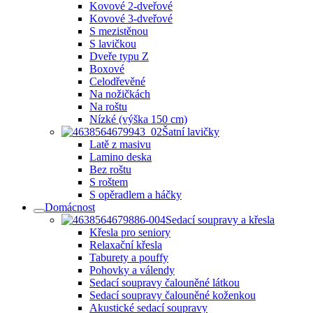
Kovové 2-dveřové
Kovové 3-dveřové
S mezistěnou
S lavičkou
Dveře typu Z
Boxové
Celodřevěné
Na nožičkách
Na roštu
Nízké (výška 150 cm)
Šatní lavičky
Latě z masivu
Lamino deska
Bez roštu
S roštem
S opěradlem a háčky
Domácnost
Sedací soupravy a křesla
Křesla pro seniory
Relaxační křesla
Taburety a pouffy
Pohovky a válendy
Sedací soupravy čalouněné látkou
Sedací soupravy čalouněné koženkou
Akustické sedací soupravy