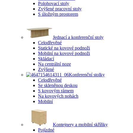
Polohovací stoly
Zvýšené pracovní stoly
S úložným prostorem
Jednací a konferenční stoly
Celodřevěné
Statické na kovové podnoži
Mobilní na kovové podnoži
Skládací
Na centrální noze
Zvýšené
Konferenční stolky
Celodřevěné
Se skleněnou deskou
S kovovým rámem
Na kovových nohách
Mobilní
Kontejnery a mobilní skříňky
Pojízdné