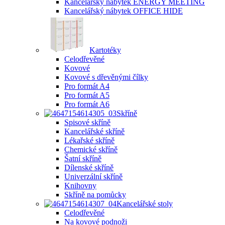
Kancelářský nábytek ENERGY MEETING
Kancelářský nábytek OFFICE HIDE
Kartotéky
Celodřevěné
Kovové
Kovové s dřevěnými čílky
Pro formát A4
Pro formát A5
Pro formát A6
Skříně
Spisové skříně
Kancelářské skříně
Lékařské skříně
Chemické skříně
Šatní skříně
Dílenské skříně
Univerzální skříně
Knihovny
Skříně na pomůcky
Kancelářské stoly
Celodřevěné
Na kovové podnoži