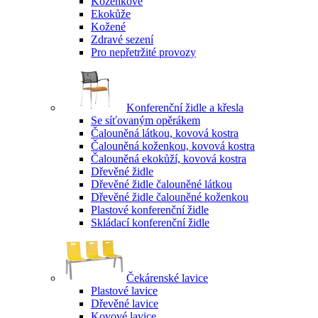
Koženkové
Ekokůže
Kožené
Zdravé sezení
Pro nepřetržité provozy
Konferenční židle a křesla
Se síťovaným opěrákem
Čalouněná látkou, kovová kostra
Čalouněná koženkou, kovová kostra
Čalouněná ekokůží, kovová kostra
Dřevěné židle
Dřevěné židle čalouněné látkou
Dřevěné židle čalouněné koženkou
Plastové konferenční židle
Skládací konferenční židle
Čekárenské lavice
Plastové lavice
Dřevěné lavice
Kovové lavice