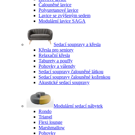
Čalouněné lavice
Polyuretanové lavice
Lavice se zvýšeným sedem
Modulární lavice SAGA
Sedací soupravy a křesla
Křesla pro seniory
Relaxační křesla
Taburety a pouffy
Pohovky a válendy
Sedací soupravy čalouněné látkou
Sedací soupravy čalouněné koženkou
Akustické sedací soupravy
Modulární sedací nábytek
Rondo
Triangl
Flexi lounge
Marshmallow
Pohovky