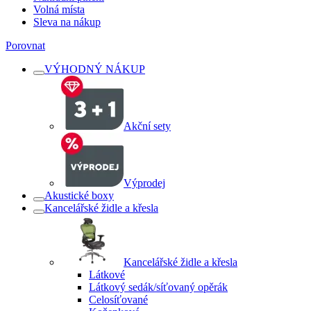
Volná místa
Sleva na nákup
Porovnat
VÝHODNÝ NÁKUP
Akční sety
Výprodej
Akustické boxy
Kancelářské židle a křesla
Kancelářské židle a křesla
Látkové
Látkový sedák/síťovaný opěrák
Celosíťované