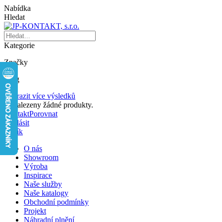
Nabídka
Hledat
Kategorie
Značky
Blog
Zobrazit více výsledků
Nenalezeny žádné produkty.
Kontakt
Porovnat
Přihlásit
Košík
O nás
Showroom
Výroba
Inspirace
Naše služby
Naše katalogy
Obchodní podmínky
Projekt
Náhradní plnění