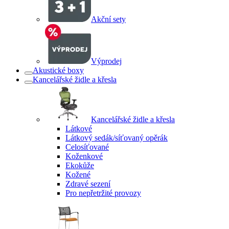
Akční sety
Výprodej
Akustické boxy
Kancelářské židle a křesla
Kancelářské židle a křesla
Látkové
Látkový sedák/síťovaný opěrák
Celosíťované
Koženkové
Ekokůže
Kožené
Zdravé sezení
Pro nepřetržité provozy