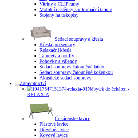
Vitríny a CLIP rámy
Mobilní nástěnky a informační tabule
Stojany na tiskopisy
Sedací soupravy a křesla
Křesla pro seniory
Relaxační křesla
Taburety a pouffy
Pohovky a válendy
Sedací soupravy čalouněné látkou
Sedací soupravy čalouněné koženkou
Akustické sedací soupravy
Zdravotnictví
Nábytek do čekáren -
RELAXIA
Čekárenské lavice
Plastové lavice
Dřevěné lavice
Kovové lavice