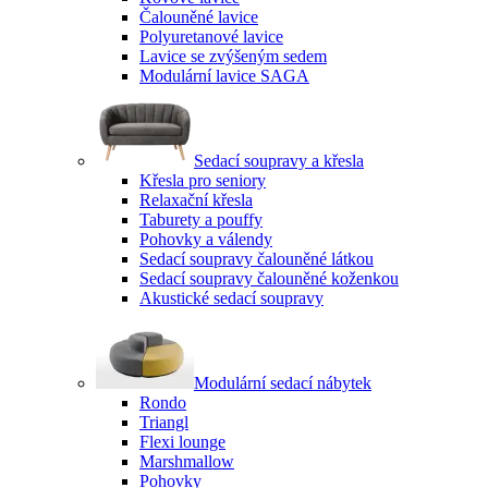
Čalouněné lavice
Polyuretanové lavice
Lavice se zvýšeným sedem
Modulární lavice SAGA
Sedací soupravy a křesla
Křesla pro seniory
Relaxační křesla
Taburety a pouffy
Pohovky a válendy
Sedací soupravy čalouněné látkou
Sedací soupravy čalouněné koženkou
Akustické sedací soupravy
Modulární sedací nábytek
Rondo
Triangl
Flexi lounge
Marshmallow
Pohovky