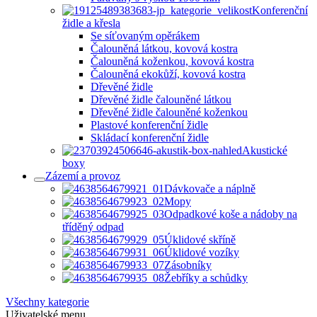
Konferenční
židle a křesla
Se síťovaným opěrákem
Čalouněná látkou, kovová kostra
Čalouněná koženkou, kovová kostra
Čalouněná ekokůží, kovová kostra
Dřevěné židle
Dřevěné židle čalouněné látkou
Dřevěné židle čalouněné koženkou
Plastové konferenční židle
Skládací konferenční židle
Akustické
boxy
Zázemí a provoz
Dávkovače a náplně
Mopy
Odpadkové koše a nádoby na
tříděný odpad
Úklidové skříně
Úklidové vozíky
Zásobníky
Žebříky a schůdky
Všechny kategorie
Uživatelské menu