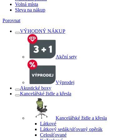
Volná místa
Sleva na nákup
Porovnat
VÝHODNÝ NÁKUP
Akční sety
Výprodej
Akustické boxy
Kancelářské židle a křesla
Kancelářské židle a křesla
Látkové
Látkový sedák/síťovaný opěrák
Celosíťované