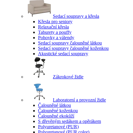
Sedací soupravy a křesla
Křesla pro seniory
Relaxační křesla
Taburety a pouffy
Pohovky a válendy
Sedací soupravy čalouněné látkou
Sedací soupravy čalouněné koženkou
Akustické sedací soupravy
Zákrokové židle
Laboratorní a provozní židle
Čalouněné látkou
Čalouněné koženkou
Čalouněné ekokůží
S dřevěným sedákem a opěrákem
Polyuretanové (PUR)
Polyuretanové (PUR color)