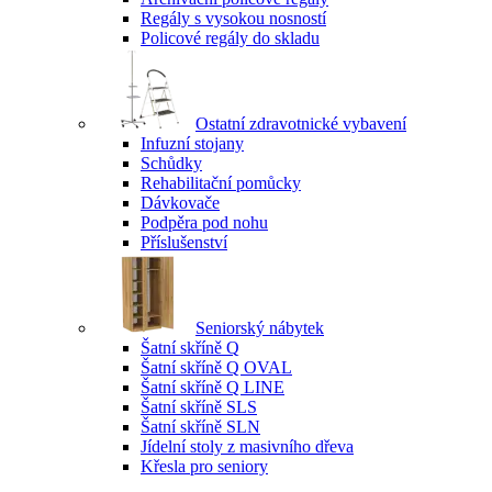
Regály s vysokou nosností
Policové regály do skladu
Ostatní zdravotnické vybavení
Infuzní stojany
Schůdky
Rehabilitační pomůcky
Dávkovače
Podpěra pod nohu
Příslušenství
Seniorský nábytek
Šatní skříně Q
Šatní skříně Q OVAL
Šatní skříně Q LINE
Šatní skříně SLS
Šatní skříně SLN
Jídelní stoly z masivního dřeva
Křesla pro seniory