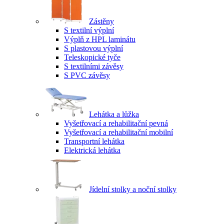
Zástěny
S textilní výplní
Výplň z HPL laminátu
S plastovou výplní
Teleskopické tyče
S textilními závěsy
S PVC závěsy
Lehátka a lůžka
Vyšetřovací a rehabilitační pevná
Vyšetřovací a rehabilitační mobilní
Transportní lehátka
Elektrická lehátka
Jídelní stolky a noční stolky