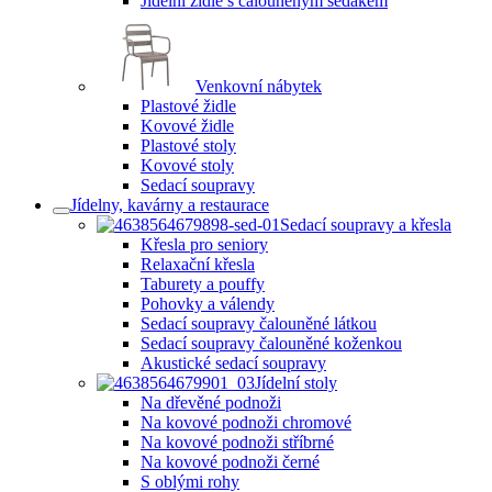
Jídelní židle s čalouněným sedákem
Venkovní nábytek
Plastové židle
Kovové židle
Plastové stoly
Kovové stoly
Sedací soupravy
Jídelny, kavárny a restaurace
Sedací soupravy a křesla
Křesla pro seniory
Relaxační křesla
Taburety a pouffy
Pohovky a válendy
Sedací soupravy čalouněné látkou
Sedací soupravy čalouněné koženkou
Akustické sedací soupravy
Jídelní stoly
Na dřevěné podnoži
Na kovové podnoži chromové
Na kovové podnoži stříbrné
Na kovové podnoži černé
S oblými rohy