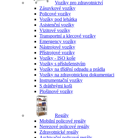
Vozíky pro zdravotnictví
Zásuvkové vozíky
Policové vozíky
Vozíky pod lehátka
Asistenční vozíky
Vizitové vozíky
Transportní a klecové vozíky
Emergency vozíky
Nástrojové vozíky
Přístrojové vozíky
Vozíky - ISO koše
Vozíky s příslušenstvím
Vozíky na třídění odpadu a prádla
Vozíky na zdravotnickou dokumentaci
Instrumentační vozíky
S drátěnými koši
Plošinové vozíky
Regály
Mobilní policové regály
Nerezové policové regály
Zdravotnické regály
Archivační policové regály