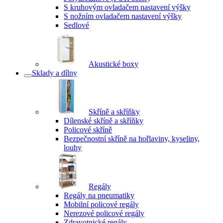
S kruhovým ovladačem nastavení výšky
S nožním ovladačem nastavení výšky
Sedlové
Akustické boxy
Sklady a dílny
Skříně a skříňky
Dílenské skříně a skříňky
Policové skříně
Bezpečnostní skříně na hořlaviny, kyseliny,
louhy
Regály
Regály na pneumatiky
Mobilní policové regály
Nerezové policové regály
Zdravotnické regály