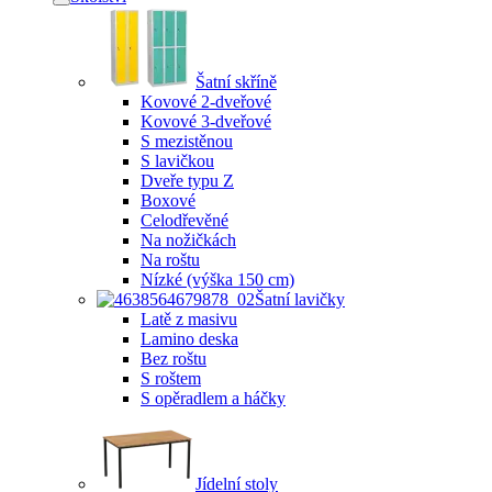
Šatní skříně
Kovové 2-dveřové
Kovové 3-dveřové
S mezistěnou
S lavičkou
Dveře typu Z
Boxové
Celodřevěné
Na nožičkách
Na roštu
Nízké (výška 150 cm)
Šatní lavičky
Latě z masivu
Lamino deska
Bez roštu
S roštem
S opěradlem a háčky
Jídelní stoly