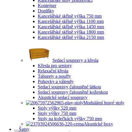
Kancelářské stoly polohovací
Kontejner
Doplňky
Kancelářské skříně výška 750 mm
Kancelářské skříně výška 1100 mm
Kancelářské skříně výška 1450 mm
Kancelářské skříně výška 1800 mm
Kancelářské skříně výška 2150 mm
Sedací soupravy a křesla
Křesla pro seniory
Relaxační křesla
Taburety a pouffy
Pohovky a válendy
Sedací soupravy čalouněné látkou
Sedací soupravy čalouněné koženkou
Akustické sedací soupravy
Modulární hravé stoly
Stoly výšky 520 mm
Stoly výšky 750 mm
Stoly na kolečkách výšky 750 mm
Akustické boxy
Šatny