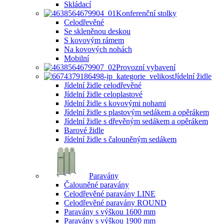
Skládací
Konferenční stolky
Celodřevěné
Se skleněnou deskou
S kovovým rámem
Na kovových nohách
Mobilní
Provozní vybavení
Jídelní židle
Jídelní židle celodřevěné
Jídelní židle celoplastové
Jídelní židle s kovovými nohami
Jídelní židle s plastovým sedákem a opěrákem
Jídelní židle s dřevěným sedákem a opěrákem
Barové židle
Jídelní židle s čalouněným sedákem
Paravány
Čalouněné paravány
Celodřevěné paravány LINE
Celodřevěné paravány ROUND
Paravány s výškou 1600 mm
Paravány s výškou 1900 mm