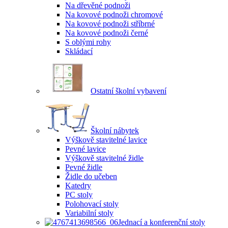
Na dřevěné podnoži
Na kovové podnoži chromové
Na kovové podnoži stříbrné
Na kovové podnoži černé
S oblými rohy
Skládací
Ostatní školní vybavení
Školní nábytek
Výškově stavitelné lavice
Pevné lavice
Výškově stavitelné židle
Pevné židle
Židle do učeben
Katedry
PC stoly
Polohovací stoly
Variabilní stoly
Jednací a konferenční stoly