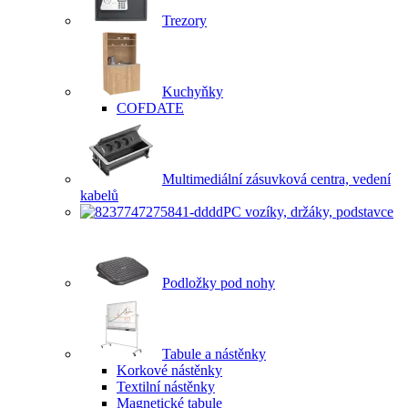
Trezory
Kuchyňky
COFDATE
Multimediální zásuvková centra, vedení
kabelů
PC vozíky, držáky, podstavce
Podložky pod nohy
Tabule a nástěnky
Korkové nástěnky
Textilní nástěnky
Magnetické tabule