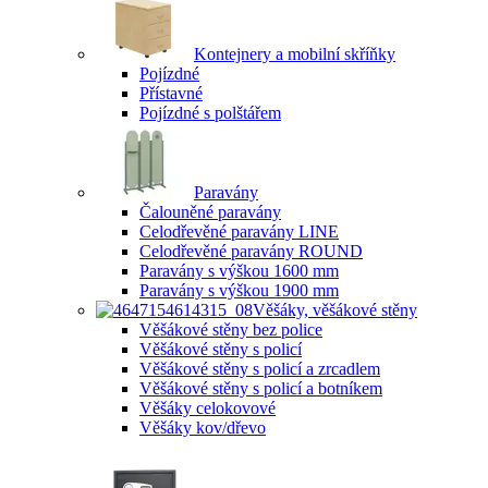
Kontejnery a mobilní skříňky
Pojízdné
Přístavné
Pojízdné s polštářem
Paravány
Čalouněné paravány
Celodřevěné paravány LINE
Celodřevěné paravány ROUND
Paravány s výškou 1600 mm
Paravány s výškou 1900 mm
Věšáky, věšákové stěny
Věšákové stěny bez police
Věšákové stěny s policí
Věšákové stěny s policí a zrcadlem
Věšákové stěny s policí a botníkem
Věšáky celokovové
Věšáky kov/dřevo