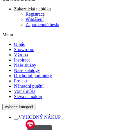
Zákaznická nabídka
Registrace
Přihlášení
Zapomenuté heslo
Menu
O nás
Showroom
Výroba
Inspirace
Naše služby
Naše katalogy
Obchodní podmínky
Projekt
Náhradní plnění
Volná místa
Sleva na nákup
Vyberte kategorii
VÝHODNÝ NÁKUP