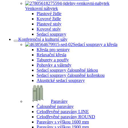
Venkovní nábytek
Plastové židle
Kovové židle
Plastové stoly
Kovové stoly
Sedací soupravy
Konferenční a kulturní sály
Sedací soupravy a křesla
Křesla pro seniory
Relaxační křesla
Taburety a pouffy
Pohovky a válendy
Sedací soupravy čalouněné látkou
Sedací soupravy čalouněné koženkou
Akustické sedací soupravy
Paravány
Čalouněné paravány
Celodřevěné paravány LINE
Celodřevěné paravány ROUND
Paravány s výškou 1600 mm
Paravány s výškou 1900 mm