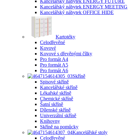
Kancelářský nábytek ENERGY FUTURE
Kancelářský nábytek ENERGY MEETING
Kancelářský nábytek OFFICE HIDE
Kartotéky
Celodřevěné
Kovové
Kovové s dřevěnými čílky
Pro formát A4
Pro formát A5
Pro formát A6
Skříně
Spisové skříně
Kancelářské skříně
Lékařské skříně
Chemické skříně
Šatní skříně
Dílenské skříně
Univerzální skříně
Knihovny
Skříně na pomůcky
Kancelářské stoly
Celodřevěné