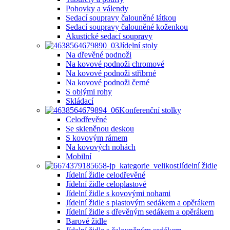
Pohovky a válendy
Sedací soupravy čalouněné látkou
Sedací soupravy čalouněné koženkou
Akustické sedací soupravy
Jídelní stoly
Na dřevěné podnoži
Na kovové podnoži chromové
Na kovové podnoži stříbrné
Na kovové podnoži černé
S oblými rohy
Skládací
Konferenční stolky
Celodřevěné
Se skleněnou deskou
S kovovým rámem
Na kovových nohách
Mobilní
Jídelní židle
Jídelní židle celodřevěné
Jídelní židle celoplastové
Jídelní židle s kovovými nohami
Jídelní židle s plastovým sedákem a opěrákem
Jídelní židle s dřevěným sedákem a opěrákem
Barové židle