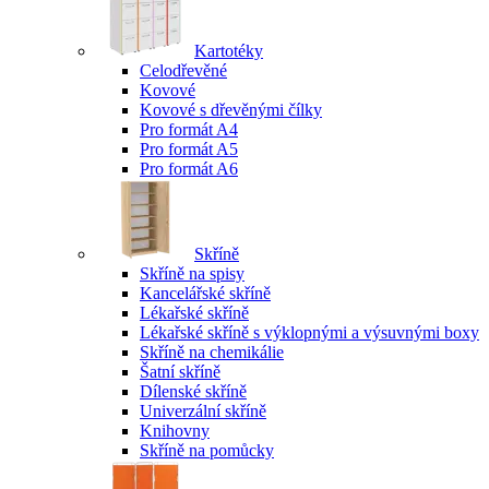
Kartotéky
Celodřevěné
Kovové
Kovové s dřevěnými čílky
Pro formát A4
Pro formát A5
Pro formát A6
Skříně
Skříně na spisy
Kancelářské skříně
Lékařské skříně
Lékařské skříně s výklopnými a výsuvnými boxy
Skříně na chemikálie
Šatní skříně
Dílenské skříně
Univerzální skříně
Knihovny
Skříně na pomůcky