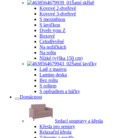
Šatní skříně
Kovové 2-dveřové
Kovové 3-dveřové
S mezistěnou
S lavičkou
Dveře typu Z
Boxové
Celodřevěné
Na nožičkách
Na roštu
Nízké (výška 150 cm)
Šatní lavičky
Latě z masivu
Lamino deska
Bez roštu
S roštem
S opěradlem a háčky
Domácnost
Sedací soupravy a křesla
Křesla pro seniory
Relaxační křesla
Taburety a pouffy