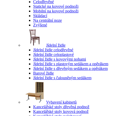
Celodřevěné
Statické na kovové podnoži
Mobilní na kovové podnoži
Skládací
Na centrální noze
Zvýšené
Jídelní židle
Jídelní židle celodřevěné
Jídelní židle celoplastové
Jídelní židle s kovovými nohami
Jídelní židle s plastovým sedákem a opěrákem
Jídelní židle s dřevěným sedákem a opěrákem
Barové židle
Jídelní židle s čalouněným sedákem
Vybavení kabinetů
Kancelářské stoly dřevěná podnož
Kancelářské stoly kovová podnož