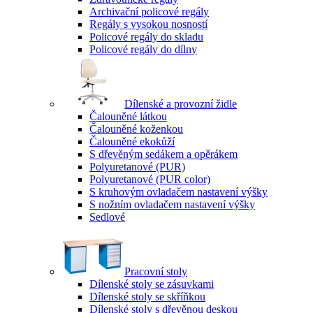
Archivační policové regály
Regály s vysokou nosností
Policové regály do skladu
Policové regály do dílny
Dílenské a provozní židle
Čalouněné látkou
Čalouněné koženkou
Čalouněné ekokůží
S dřevěným sedákem a opěrákem
Polyuretanové (PUR)
Polyuretanové (PUR color)
S kruhovým ovladačem nastavení výšky
S nožním ovladačem nastavení výšky
Sedlové
Pracovní stoly
Dílenské stoly se zásuvkami
Dílenské stoly se skříňkou
Dílenské stoly s dřevěnou deskou