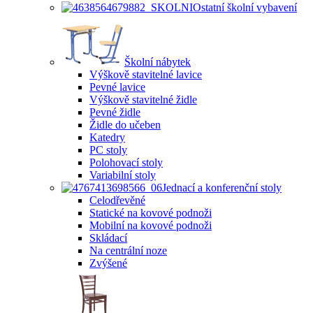
Ostatní školní vybavení
Školní nábytek
Výškově stavitelné lavice
Pevné lavice
Výškově stavitelné židle
Pevné židle
Židle do učeben
Katedry
PC stoly
Polohovací stoly
Variabilní stoly
Jednací a konferenční stoly
Celodřevěné
Statické na kovové podnoži
Mobilní na kovové podnoži
Skládací
Na centrální noze
Zvýšené