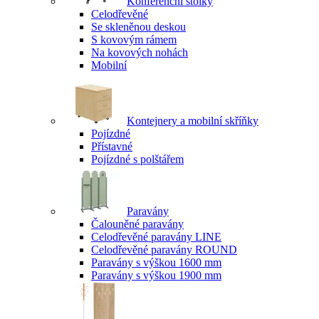
Konferenční stolky
Celodřevěné
Se skleněnou deskou
S kovovým rámem
Na kovových nohách
Mobilní
Kontejnery a mobilní skříňky
Pojízdné
Přístavné
Pojízdné s polštářem
Paravány
Čalouněné paravány
Celodřevěné paravány LINE
Celodřevěné paravány ROUND
Paravány s výškou 1600 mm
Paravány s výškou 1900 mm