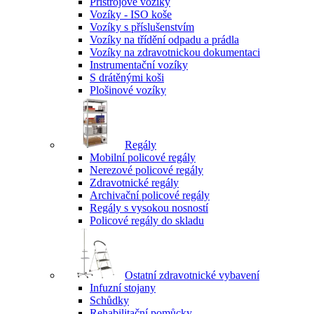
Přístrojové vozíky
Vozíky - ISO koše
Vozíky s příslušenstvím
Vozíky na třídění odpadu a prádla
Vozíky na zdravotnickou dokumentaci
Instrumentační vozíky
S drátěnými koši
Plošinové vozíky
Regály
Mobilní policové regály
Nerezové policové regály
Zdravotnické regály
Archivační policové regály
Regály s vysokou nosností
Policové regály do skladu
Ostatní zdravotnické vybavení
Infuzní stojany
Schůdky
Rehabilitační pomůcky