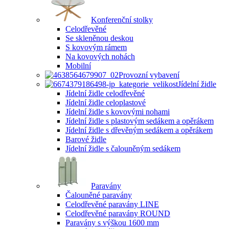
Konferenční stolky
Celodřevěné
Se skleněnou deskou
S kovovým rámem
Na kovových nohách
Mobilní
Provozní vybavení
Jídelní židle
Jídelní židle celodřevěné
Jídelní židle celoplastové
Jídelní židle s kovovými nohami
Jídelní židle s plastovým sedákem a opěrákem
Jídelní židle s dřevěným sedákem a opěrákem
Barové židle
Jídelní židle s čalouněným sedákem
Paravány
Čalouněné paravány
Celodřevěné paravány LINE
Celodřevěné paravány ROUND
Paravány s výškou 1600 mm