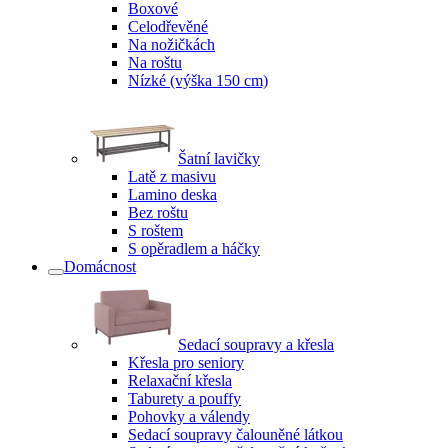
Boxové
Celodřevěné
Na nožičkách
Na roštu
Nízké (výška 150 cm)
Šatní lavičky
Latě z masivu
Lamino deska
Bez roštu
S roštem
S opěradlem a háčky
Domácnost
Sedací soupravy a křesla
Křesla pro seniory
Relaxační křesla
Taburety a pouffy
Pohovky a válendy
Sedací soupravy čalouněné látkou