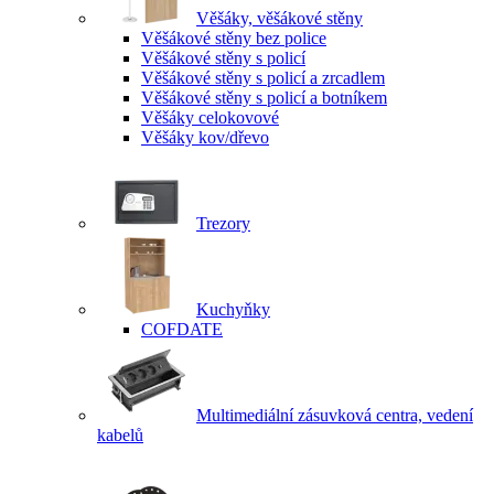
Věšáky, věšákové stěny
Věšákové stěny bez police
Věšákové stěny s policí
Věšákové stěny s policí a zrcadlem
Věšákové stěny s policí a botníkem
Věšáky celokovové
Věšáky kov/dřevo
Trezory
Kuchyňky
COFDATE
Multimediální zásuvková centra, vedení
kabelů