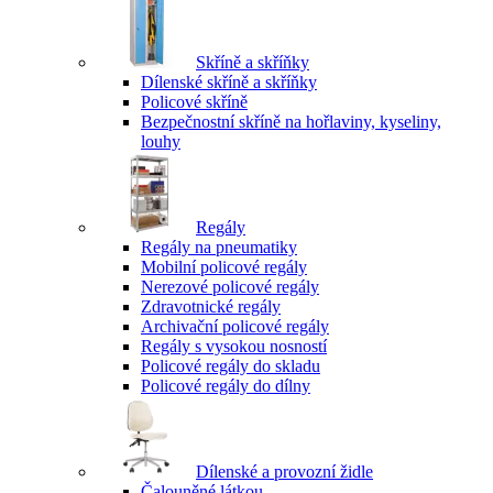
Skříně a skříňky
Dílenské skříně a skříňky
Policové skříně
Bezpečnostní skříně na hořlaviny, kyseliny,
louhy
Regály
Regály na pneumatiky
Mobilní policové regály
Nerezové policové regály
Zdravotnické regály
Archivační policové regály
Regály s vysokou nosností
Policové regály do skladu
Policové regály do dílny
Dílenské a provozní židle
Čalouněné látkou