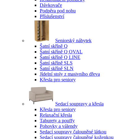
Dávkovače
Podpěra pod nohu
Příslušenství
Seniorský nábytek
Šatní skříně Q
Šatní skříně Q OVAL
Šatní skříně Q LINE
Šatní skříně SLS
Šatní skříně SLN
Jídelní stoly z masivního dřeva
Křesla pro seniory
Sedací soupravy a křesla
Křesla pro seniory
Relaxační křesla
Taburety a pouffy
Pohovky a válendy
Sedací soupravy čalouněné látkou
Sedací soupravy čalouněné koženkou