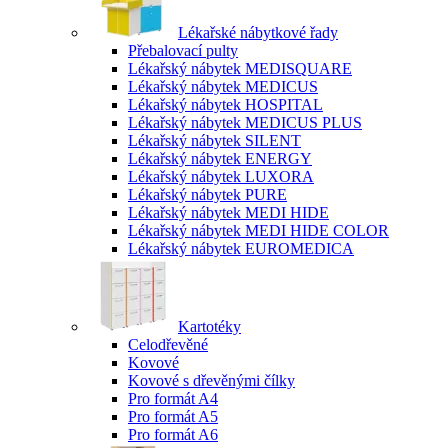
Lékařské nábytkové řady
Přebalovací pulty
Lékařský nábytek MEDISQUARE
Lékařský nábytek MEDICUS
Lékařský nábytek HOSPITAL
Lékařský nábytek MEDICUS PLUS
Lékařský nábytek SILENT
Lékařský nábytek ENERGY
Lékařský nábytek LUXORA
Lékařský nábytek PURE
Lékařský nábytek MEDI HIDE
Lékařský nábytek MEDI HIDE COLOR
Lékařský nábytek EUROMEDICA
Kartotéky
Celodřevěné
Kovové
Kovové s dřevěnými čílky
Pro formát A4
Pro formát A5
Pro formát A6