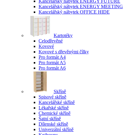
Kancelářský nábytek ENERGY FUTURE
Kancelářský nábytek ENERGY MEETING
Kancelářský nábytek OFFICE HIDE
Kartotéky
Celodřevěné
Kovové
Kovové s dřevěnými čílky
Pro formát A4
Pro formát A5
Pro formát A6
Skříně
Spisové skříně
Kancelářské skříně
Lékařské skříně
Chemické skříně
Šatní skříně
Dílenské skříně
Univerzální skříně
Knihovny