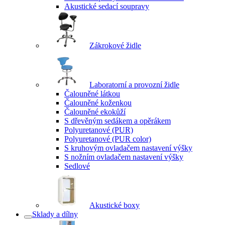
Akustické sedací soupravy
Zákrokové židle
Laboratorní a provozní židle
Čalouněné látkou
Čalouněné koženkou
Čalouněné ekokůží
S dřevěným sedákem a opěrákem
Polyuretanové (PUR)
Polyuretanové (PUR color)
S kruhovým ovladačem nastavení výšky
S nožním ovladačem nastavení výšky
Sedlové
Akustické boxy
Sklady a dílny