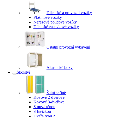
Dílenské a provozní vozíky
Plošinové vozíky
Nerezové policové vozíky
Dílenské zásuvkové vozíky
Ostatní provozní vybavení
Akustické boxy
Školství
Šatní skříně
Kovové 2-dveřové
Kovové 3-dveřové
S mezistěnou
S lavičkou
Dveře typu Z