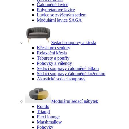
Čalouněné lavice
Polyuretanové lavice
Lavice se zvýšeným sedem
Modulární lavice SAGA
Sedací soupravy a křesla
Křesla pro seniory
Relaxační křesla
Taburety a pouffy
Pohovky a válendy
Sedací soupravy čalouněné látkou
Sedací soupravy čalouněné koženkou
Akustické sedací soupravy
Modulární sedací nábytek
Rondo
Triangl
Flexi lounge
Marshmallow
Pohovky