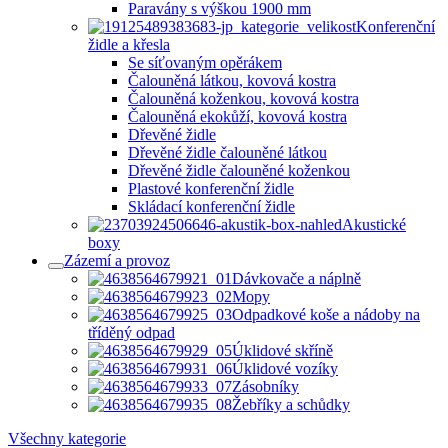
Paravány s výškou 1900 mm
Konferenční
židle a křesla
Se síťovaným opěrákem
Čalouněná látkou, kovová kostra
Čalouněná koženkou, kovová kostra
Čalouněná ekokůží, kovová kostra
Dřevěné židle
Dřevěné židle čalouněné látkou
Dřevěné židle čalouněné koženkou
Plastové konferenční židle
Skládací konferenční židle
Akustické
boxy
Zázemí a provoz
Dávkovače a náplně
Mopy
Odpadkové koše a nádoby na
tříděný odpad
Úklidové skříně
Úklidové vozíky
Zásobníky
Žebříky a schůdky
Všechny kategorie