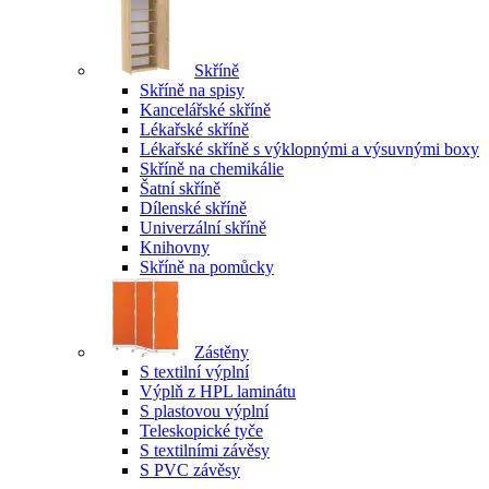
Skříně
Skříně na spisy
Kancelářské skříně
Lékařské skříně
Lékařské skříně s výklopnými a výsuvnými boxy
Skříně na chemikálie
Šatní skříně
Dílenské skříně
Univerzální skříně
Knihovny
Skříně na pomůcky
Zástěny
S textilní výplní
Výplň z HPL laminátu
S plastovou výplní
Teleskopické tyče
S textilními závěsy
S PVC závěsy