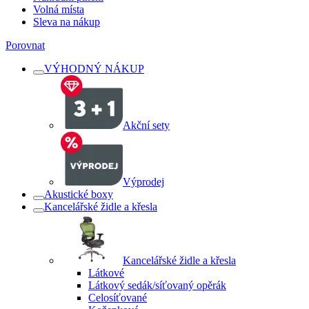
Volná místa
Sleva na nákup
Porovnat
VÝHODNÝ NÁKUP
Akční sety
Výprodej
Akustické boxy
Kancelářské židle a křesla
Kancelářské židle a křesla
Látkové
Látkový sedák/síťovaný opěrák
Celosíťované