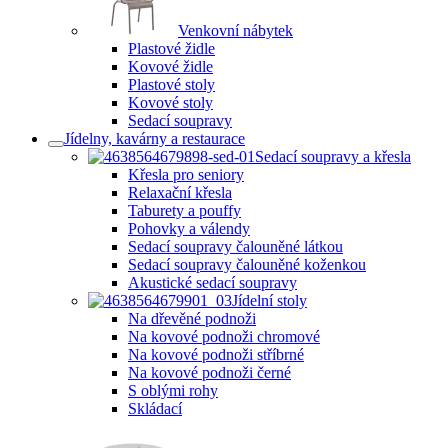
Venkovní nábytek
Plastové židle
Kovové židle
Plastové stoly
Kovové stoly
Sedací soupravy
Jídelny, kavárny a restaurace
Sedací soupravy a křesla
Křesla pro seniory
Relaxační křesla
Taburety a pouffy
Pohovky a válendy
Sedací soupravy čalouněné látkou
Sedací soupravy čalouněné koženkou
Akustické sedací soupravy
Jídelní stoly
Na dřevěné podnoži
Na kovové podnoži chromové
Na kovové podnoži stříbrné
Na kovové podnoži černé
S oblými rohy
Skládací