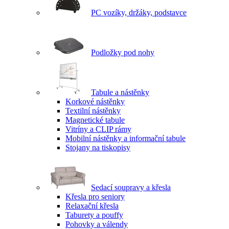
PC vozíky, držáky, podstavce
Podložky pod nohy
Tabule a nástěnky
Korkové nástěnky
Textilní nástěnky
Magnetické tabule
Vitríny a CLIP rámy
Mobilní nástěnky a informační tabule
Stojany na tiskopisy
Sedací soupravy a křesla
Křesla pro seniory
Relaxační křesla
Taburety a pouffy
Pohovky a válendy