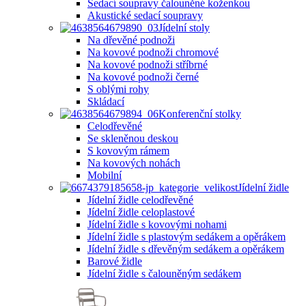
Sedací soupravy čalouněné koženkou
Akustické sedací soupravy
Jídelní stoly
Na dřevěné podnoži
Na kovové podnoži chromové
Na kovové podnoži stříbrné
Na kovové podnoži černé
S oblými rohy
Skládací
Konferenční stolky
Celodřevěné
Se skleněnou deskou
S kovovým rámem
Na kovových nohách
Mobilní
Jídelní židle
Jídelní židle celodřevěné
Jídelní židle celoplastové
Jídelní židle s kovovými nohami
Jídelní židle s plastovým sedákem a opěrákem
Jídelní židle s dřevěným sedákem a opěrákem
Barové židle
Jídelní židle s čalouněným sedákem