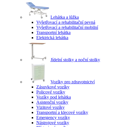
Lehátka a lůžka
Vyšetřovací a rehabilitační pevná
Vyšetřovací a rehabilitační mobilní
Transportní lehátka
Elektrická lehátka
Jídelní stolky a noční stolky
Vozíky pro zdravotnictví
Zásuvkové vozíky
Policové vozíky
Vozíky pod lehátka
Asistenční vozíky
Vizitové vozíky
Transportní a klecové vozíky
Emergency vozíky
Nástrojové vozíky