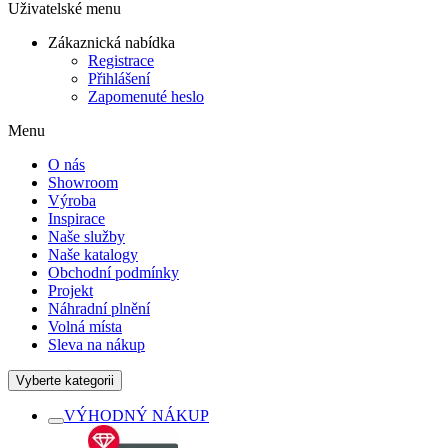
Uživatelské menu
Zákaznická nabídka
Registrace
Přihlášení
Zapomenuté heslo
Menu
O nás
Showroom
Výroba
Inspirace
Naše služby
Naše katalogy
Obchodní podmínky
Projekt
Náhradní plnění
Volná místa
Sleva na nákup
Vyberte kategorii
VÝHODNÝ NÁKUP