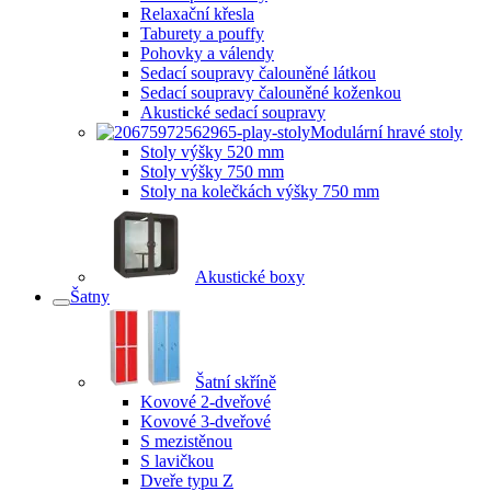
Relaxační křesla
Taburety a pouffy
Pohovky a válendy
Sedací soupravy čalouněné látkou
Sedací soupravy čalouněné koženkou
Akustické sedací soupravy
Modulární hravé stoly
Stoly výšky 520 mm
Stoly výšky 750 mm
Stoly na kolečkách výšky 750 mm
Akustické boxy
Šatny
Šatní skříně
Kovové 2-dveřové
Kovové 3-dveřové
S mezistěnou
S lavičkou
Dveře typu Z