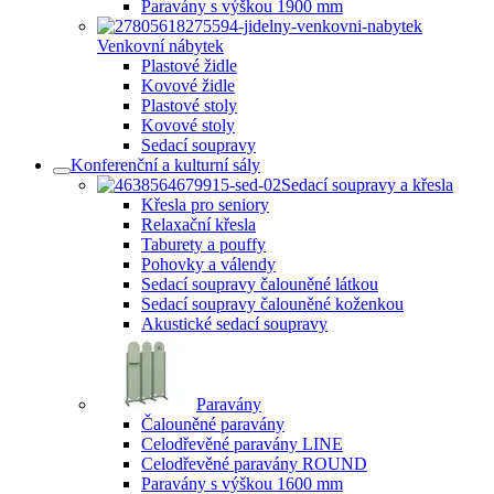
Paravány s výškou 1900 mm
Venkovní nábytek
Plastové židle
Kovové židle
Plastové stoly
Kovové stoly
Sedací soupravy
Konferenční a kulturní sály
Sedací soupravy a křesla
Křesla pro seniory
Relaxační křesla
Taburety a pouffy
Pohovky a válendy
Sedací soupravy čalouněné látkou
Sedací soupravy čalouněné koženkou
Akustické sedací soupravy
Paravány
Čalouněné paravány
Celodřevěné paravány LINE
Celodřevěné paravány ROUND
Paravány s výškou 1600 mm