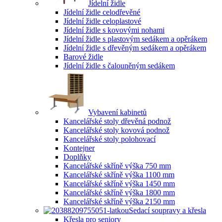
Jídelní židle
Jídelní židle celodřevěné
Jídelní židle celoplastové
Jídelní židle s kovovými nohami
Jídelní židle s plastovým sedákem a opěrákem
Jídelní židle s dřevěným sedákem a opěrákem
Barové židle
Jídelní židle s čalouněným sedákem
Vybavení kabinetů
Kancelářské stoly dřevěná podnož
Kancelářské stoly kovová podnož
Kancelářské stoly polohovací
Kontejner
Doplňky
Kancelářské skříně výška 750 mm
Kancelářské skříně výška 1100 mm
Kancelářské skříně výška 1450 mm
Kancelářské skříně výška 1800 mm
Kancelářské skříně výška 2150 mm
Sedací soupravy a křesla
Křesla pro seniory