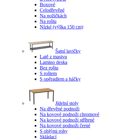
Boxové
Celodřevěné
Na nožičkách
Na roštu
Nízké (výška 150 cm)
Šatní lavičky
Latě z masivu
Lamino deska
Bez roštu
S roštem
S opěradlem a háčky
Jídelní stoly
Na dřevěné podnoži
Na kovové podnoži chromové
Na kovové podnoži stříbrné
Na kovové podnoži černé
S oblými rohy
Skládací