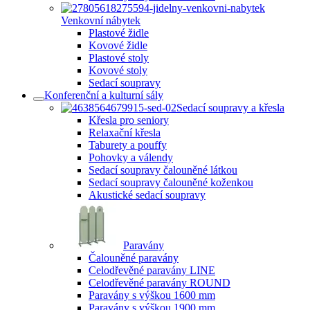
Venkovní nábytek
Plastové židle
Kovové židle
Plastové stoly
Kovové stoly
Sedací soupravy
Konferenční a kulturní sály
Sedací soupravy a křesla
Křesla pro seniory
Relaxační křesla
Taburety a pouffy
Pohovky a válendy
Sedací soupravy čalouněné látkou
Sedací soupravy čalouněné koženkou
Akustické sedací soupravy
Paravány
Čalouněné paravány
Celodřevěné paravány LINE
Celodřevěné paravány ROUND
Paravány s výškou 1600 mm
Paravány s výškou 1900 mm