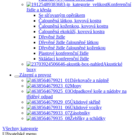
Konferenční
židle a křesla
Se síťovaným opěrákem
Čalouněná látkou, kovová kostra
Čalouněná koženkou, kovová kostra
Čalouněná ekokůží, kovová kostra
Dřevěné židle
Dřevěné židle čalouněné látkou
Dřevěné židle čalouněné koženkou
Plastové konferenční židle
Skládací konferenční židle
Akustické
boxy
Zázemí a provoz
Dávkovače a náplně
Mopy
Odpadkové koše a nádoby na
tříděný odpad
Úklidové skříně
Úklidové vozíky
Zásobníky
Žebříky a schůdky
Všechny kategorie
Uživatelské menu