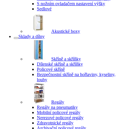
S nožním ovladačem nastavení výšky
Sedlové
Akustické boxy
Sklady a dílny
Skříně a skříňky
Dílenské skříně a skříňky
Policové skříně
Bezpečnostní skříně na hořlaviny, kyseliny,
louhy
Regály
Regály na pneumatiky
Mobilní policové regály
Nerezové policové regály
Zdravotnické regály
Archivační policové regály