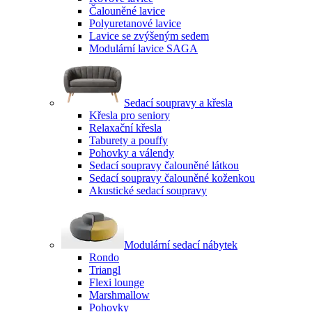
Čalouněné lavice
Polyuretanové lavice
Lavice se zvýšeným sedem
Modulární lavice SAGA
Sedací soupravy a křesla
Křesla pro seniory
Relaxační křesla
Taburety a pouffy
Pohovky a válendy
Sedací soupravy čalouněné látkou
Sedací soupravy čalouněné koženkou
Akustické sedací soupravy
Modulární sedací nábytek
Rondo
Triangl
Flexi lounge
Marshmallow
Pohovky