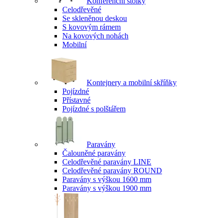
Konferenční stolky
Celodřevěné
Se skleněnou deskou
S kovovým rámem
Na kovových nohách
Mobilní
Kontejnery a mobilní skříňky
Pojízdné
Přístavné
Pojízdné s polštářem
Paravány
Čalouněné paravány
Celodřevěné paravány LINE
Celodřevěné paravány ROUND
Paravány s výškou 1600 mm
Paravány s výškou 1900 mm