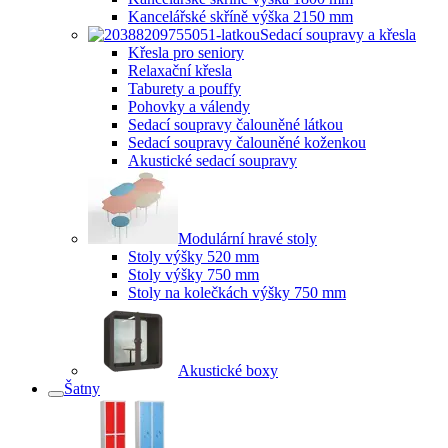
Kancelářské skříně výška 2150 mm
Sedací soupravy a křesla
Křesla pro seniory
Relaxační křesla
Taburety a pouffy
Pohovky a válendy
Sedací soupravy čalouněné látkou
Sedací soupravy čalouněné koženkou
Akustické sedací soupravy
Modulární hravé stoly
Stoly výšky 520 mm
Stoly výšky 750 mm
Stoly na kolečkách výšky 750 mm
Akustické boxy
Šatny