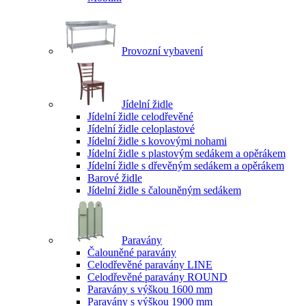
Provozní vybavení
Jídelní židle
Jídelní židle celodřevěné
Jídelní židle celoplastové
Jídelní židle s kovovými nohami
Jídelní židle s plastovým sedákem a opěrákem
Jídelní židle s dřevěným sedákem a opěrákem
Barové židle
Jídelní židle s čalouněným sedákem
Paravány
Čalouněné paravány
Celodřevěné paravány LINE
Celodřevěné paravány ROUND
Paravány s výškou 1600 mm
Paravány s výškou 1900 mm