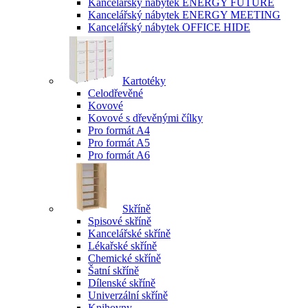
Kancelářský nábytek ENERGY FUTURE
Kancelářský nábytek ENERGY MEETING
Kancelářský nábytek OFFICE HIDE
Kartotéky
Celodřevěné
Kovové
Kovové s dřevěnými čílky
Pro formát A4
Pro formát A5
Pro formát A6
Skříně
Spisové skříně
Kancelářské skříně
Lékařské skříně
Chemické skříně
Šatní skříně
Dílenské skříně
Univerzální skříně
Knihovny