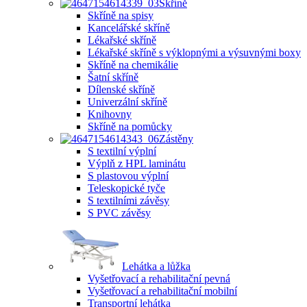
Skříně
Skříně na spisy
Kancelářské skříně
Lékařské skříně
Lékařské skříně s výklopnými a výsuvnými boxy
Skříně na chemikálie
Šatní skříně
Dílenské skříně
Univerzální skříně
Knihovny
Skříně na pomůcky
Zástěny
S textilní výplní
Výplň z HPL laminátu
S plastovou výplní
Teleskopické tyče
S textilními závěsy
S PVC závěsy
Lehátka a lůžka
Vyšetřovací a rehabilitační pevná
Vyšetřovací a rehabilitační mobilní
Transportní lehátka