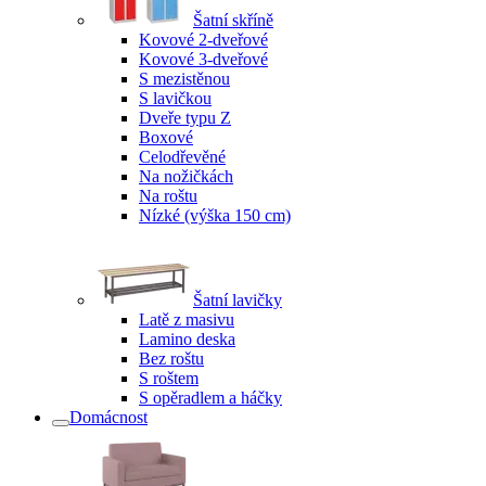
Šatní skříně
Kovové 2-dveřové
Kovové 3-dveřové
S mezistěnou
S lavičkou
Dveře typu Z
Boxové
Celodřevěné
Na nožičkách
Na roštu
Nízké (výška 150 cm)
Šatní lavičky
Latě z masivu
Lamino deska
Bez roštu
S roštem
S opěradlem a háčky
Domácnost