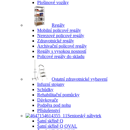
Plošinové vozíky
Regály
Mobilní policové regály
Nerezové policové regály
Zdravotnické regály
Archivační policové regály
Regály s vysokou nosností
Policové regály do skladu
Ostatní zdravotnické vybavení
Infuzní stojany
Schůdky
Rehabilitační pomůcky
Dávkovače
Podpěra pod nohu
Příslušenství
Seniorský nábytek
Šatní skříně Q
Šatní skříně Q OVAL