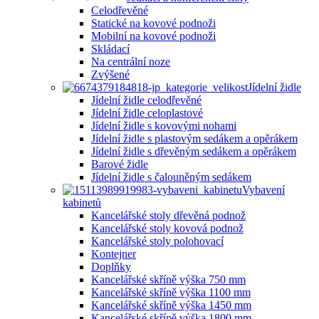
Celodřevěné
Statické na kovové podnoži
Mobilní na kovové podnoži
Skládací
Na centrální noze
Zvýšené
Jídelní židle
Jídelní židle celodřevěné
Jídelní židle celoplastové
Jídelní židle s kovovými nohami
Jídelní židle s plastovým sedákem a opěrákem
Jídelní židle s dřevěným sedákem a opěrákem
Barové židle
Jídelní židle s čalouněným sedákem
Vybavení
kabinetů
Kancelářské stoly dřevěná podnož
Kancelářské stoly kovová podnož
Kancelářské stoly polohovací
Kontejner
Doplňky
Kancelářské skříně výška 750 mm
Kancelářské skříně výška 1100 mm
Kancelářské skříně výška 1450 mm
Kancelářské skříně výška 1800 mm