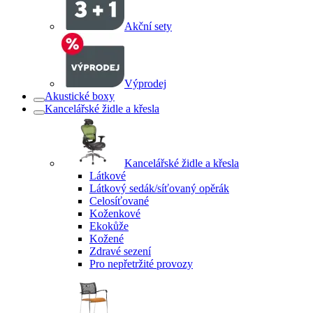
Akční sety
Výprodej
Akustické boxy
Kancelářské židle a křesla
Kancelářské židle a křesla
Látkové
Látkový sedák/síťovaný opěrák
Celosíťované
Koženkové
Ekokůže
Kožené
Zdravé sezení
Pro nepřetržité provozy