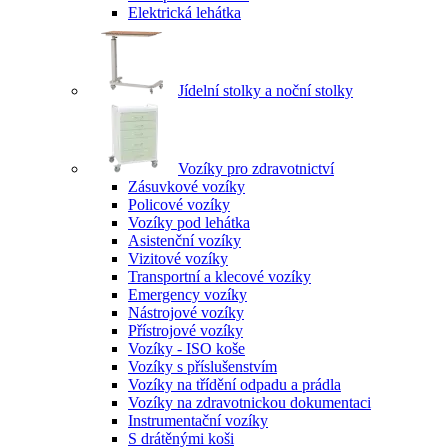
Elektrická lehátka
Jídelní stolky a noční stolky
Vozíky pro zdravotnictví
Zásuvkové vozíky
Policové vozíky
Vozíky pod lehátka
Asistenční vozíky
Vizitové vozíky
Transportní a klecové vozíky
Emergency vozíky
Nástrojové vozíky
Přístrojové vozíky
Vozíky - ISO koše
Vozíky s příslušenstvím
Vozíky na třídění odpadu a prádla
Vozíky na zdravotnickou dokumentaci
Instrumentační vozíky
S drátěnými koši