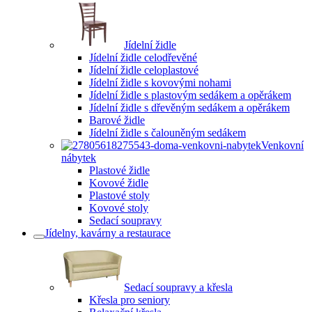
Jídelní židle
Jídelní židle celodřevěné
Jídelní židle celoplastové
Jídelní židle s kovovými nohami
Jídelní židle s plastovým sedákem a opěrákem
Jídelní židle s dřevěným sedákem a opěrákem
Barové židle
Jídelní židle s čalouněným sedákem
Venkovní
nábytek
Plastové židle
Kovové židle
Plastové stoly
Kovové stoly
Sedací soupravy
Jídelny, kavárny a restaurace
Sedací soupravy a křesla
Křesla pro seniory