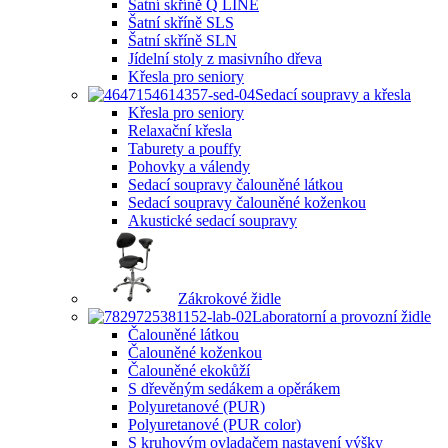
Šatní skříně Q LINE
Šatní skříně SLS
Šatní skříně SLN
Jídelní stoly z masivního dřeva
Křesla pro seniory
Sedací soupravy a křesla
Křesla pro seniory
Relaxační křesla
Taburety a pouffy
Pohovky a válendy
Sedací soupravy čalouněné látkou
Sedací soupravy čalouněné koženkou
Akustické sedací soupravy
Zákrokové židle
Laboratorní a provozní židle
Čalouněné látkou
Čalouněné koženkou
Čalouněné ekokůží
S dřevěným sedákem a opěrákem
Polyuretanové (PUR)
Polyuretanové (PUR color)
S kruhovým ovladačem nastavení výšky