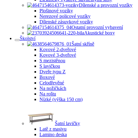
Dílenské a provozní vozíky
Plošinové vozíky
Nerezové policové vozíky
Dílenské zásuvkové vozíky
Ostatní provozní vybavení
Akustické boxy
Školství
Šatní skříně
Kovové 2-dveřové
Kovové 3-dveřové
S mezistěnou
S lavičkou
Dveře typu Z
Boxové
Celodřevěné
Na nožičkách
Na roštu
Nízké (výška 150 cm)
Šatní lavičky
Latě z masivu
Lamino deska