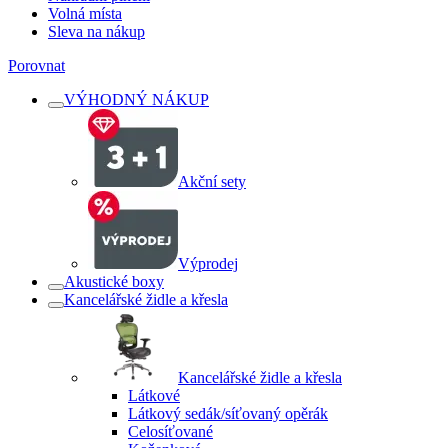
Volná místa
Sleva na nákup
Porovnat
VÝHODNÝ NÁKUP
Akční sety
Výprodej
Akustické boxy
Kancelářské židle a křesla
Kancelářské židle a křesla
Látkové
Látkový sedák/síťovaný opěrák
Celosíťované