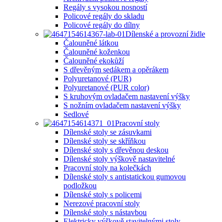
Regály s vysokou nosností
Policové regály do skladu
Policové regály do dílny
Dílenské a provozní židle
Čalouněné látkou
Čalouněné koženkou
Čalouněné ekokůží
S dřevěným sedákem a opěrákem
Polyuretanové (PUR)
Polyuretanové (PUR color)
S kruhovým ovladačem nastavení výšky
S nožním ovladačem nastavení výšky
Sedlové
Pracovní stoly
Dílenské stoly se zásuvkami
Dílenské stoly se skříňkou
Dílenské stoly s dřevěnou deskou
Dílenské stoly výškově nastavitelné
Pracovní stoly na kolečkách
Dílenské stoly s antistatickou gumovou
podložkou
Dílenské stoly s policemi
Nerezové pracovní stoly
Dílenské stoly s nástavbou
Elektricky výškově stavitelnými stoly