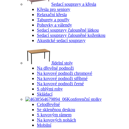
Sedací soupravy a křesla
Křesla pro seniory
Relaxační křesla
Taburety a pouffy
Pohovky a válendy
Sedací soupravy čalouněné látkou
Sedací soupravy čalouněné koženkou
Akustické sedací soupravy
Jídelní stoly
Na dřevěné podnoži
Na kovové podnoži chromové
Na kovové podnoži stříbrné
Na kovové podnoži černé
S oblými rohy
Skládací
Konferenční stolky
Celodřevěné
Se skleněnou deskou
S kovovým rámem
Na kovových nohách
Mobilní