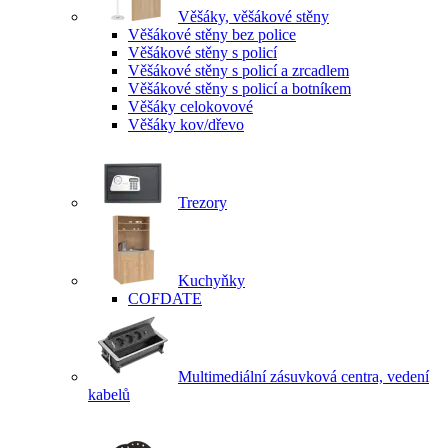
Věšáky, věšákové stěny
Věšákové stěny bez police
Věšákové stěny s policí
Věšákové stěny s policí a zrcadlem
Věšákové stěny s policí a botníkem
Věšáky celokovové
Věšáky kov/dřevo
Trezory
Kuchyňky
COFDATE
Multimediální zásuvková centra, vedení
kabelů