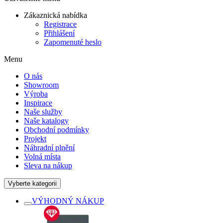
Zákaznická nabídka
Registrace
Přihlášení
Zapomenuté heslo
Menu
O nás
Showroom
Výroba
Inspirace
Naše služby
Naše katalogy
Obchodní podmínky
Projekt
Náhradní plnění
Volná místa
Sleva na nákup
Vyberte kategorii
VÝHODNÝ NÁKUP