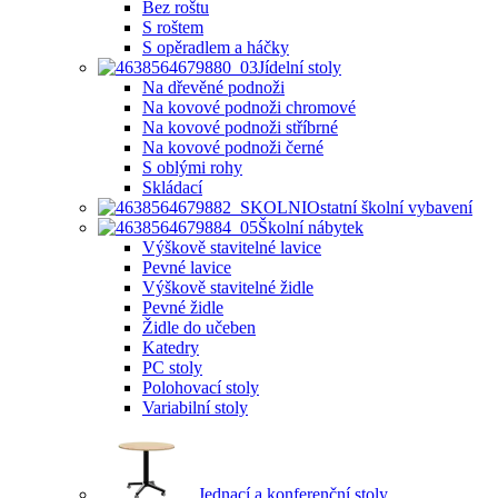
Bez roštu
S roštem
S opěradlem a háčky
Jídelní stoly
Na dřevěné podnoži
Na kovové podnoži chromové
Na kovové podnoži stříbrné
Na kovové podnoži černé
S oblými rohy
Skládací
Ostatní školní vybavení
Školní nábytek
Výškově stavitelné lavice
Pevné lavice
Výškově stavitelné židle
Pevné židle
Židle do učeben
Katedry
PC stoly
Polohovací stoly
Variabilní stoly
Jednací a konferenční stoly