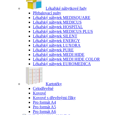
Lékařské nábytkové řady
Přebalovací pulty
Lékařský nábytek MEDISQUARE
Lékařský nábytek MEDICUS
Lékařský nábytek HOSPITAL
Lékařský nábytek MEDICUS PLUS
Lékařský nábytek SILENT
Lékařský nábytek ENERGY
Lékařský nábytek LUXORA
Lékařský nábytek PURE
Lékařský nábytek MEDI HIDE
Lékařský nábytek MEDI HIDE COLOR
Lékařský nábytek EUROMEDICA
Kartotéky
Celodřevěné
Kovové
Kovové s dřevěnými čílky
Pro formát A4
Pro formát A5
Pro formát A6