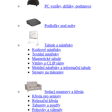
PC vozíky, držáky, podstavce
Podložky pod nohy
Tabule a nástěnky
Korkové nástěnky
Textilní nástěnky
Magnetické tabule
Vitríny a CLIP rámy
Mobilní nástěnky a informační tabule
Stojany na tiskopisy
Sedací soupravy a křesla
Křesla pro seniory
Relaxační křesla
Taburety a pouffy
Pohovky a válendy