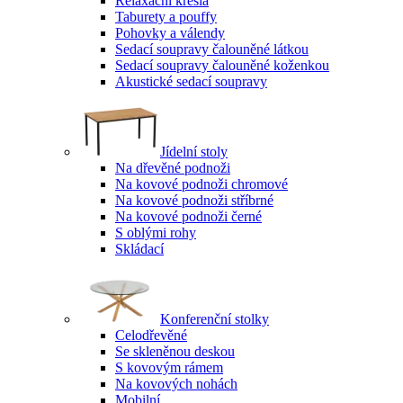
Relaxační křesla
Taburety a pouffy
Pohovky a válendy
Sedací soupravy čalouněné látkou
Sedací soupravy čalouněné koženkou
Akustické sedací soupravy
Jídelní stoly
Na dřevěné podnoži
Na kovové podnoži chromové
Na kovové podnoži stříbrné
Na kovové podnoži černé
S oblými rohy
Skládací
Konferenční stolky
Celodřevěné
Se skleněnou deskou
S kovovým rámem
Na kovových nohách
Mobilní