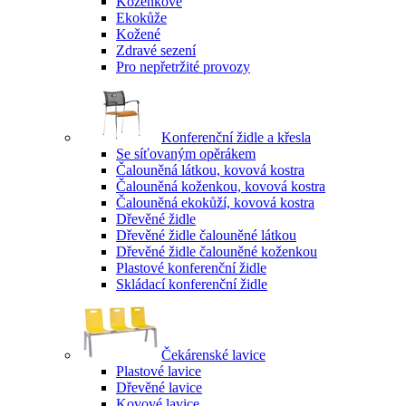
Koženkové
Ekokůže
Kožené
Zdravé sezení
Pro nepřetržité provozy
Konferenční židle a křesla
Se síťovaným opěrákem
Čalouněná látkou, kovová kostra
Čalouněná koženkou, kovová kostra
Čalouněná ekokůží, kovová kostra
Dřevěné židle
Dřevěné židle čalouněné látkou
Dřevěné židle čalouněné koženkou
Plastové konferenční židle
Skládací konferenční židle
Čekárenské lavice
Plastové lavice
Dřevěné lavice
Kovové lavice