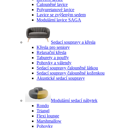
Čalouněné lavice
Polyuretanové lavice
Lavice se zvýšeným sedem
Modulární lavice SAGA
Sedací soupravy a křesla
Křesla pro seniory
Relaxační křesla
Taburety a pouffy
Pohovky a válendy
Sedací soupravy čalouněné látkou
Sedací soupravy čalouněné koženkou
Akustické sedací soupravy
Modulární sedací nábytek
Rondo
Triangl
Flexi lounge
Marshmallow
Pohovky