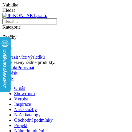
Nabídka
Hledat
Kategorie
Značky
Blog
Zobrazit více výsledků
Nenalezeny žádné produkty.
Kontakt
Porovnat
Přihlásit
Košík
O nás
Showroom
Výroba
Inspirace
Naše služby
Naše katalogy
Obchodní podmínky
Projekt
Náhradní plnění