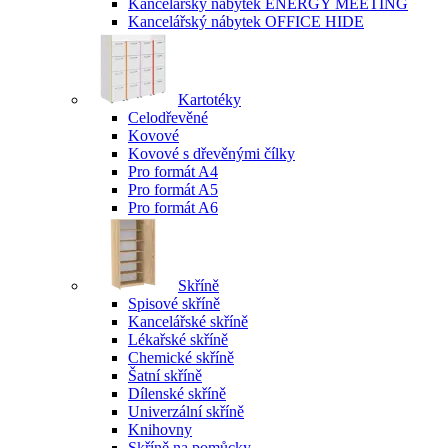
Kancelářský nábytek ENERGY MEETING
Kancelářský nábytek OFFICE HIDE
Kartotéky
Celodřevěné
Kovové
Kovové s dřevěnými čílky
Pro formát A4
Pro formát A5
Pro formát A6
Skříně
Spisové skříně
Kancelářské skříně
Lékařské skříně
Chemické skříně
Šatní skříně
Dílenské skříně
Univerzální skříně
Knihovny
Skříně na pomůcky