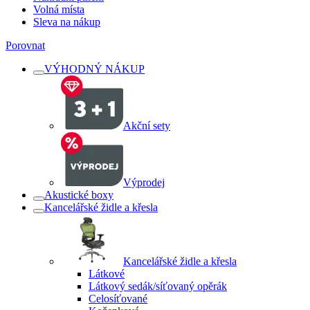
Volná místa
Sleva na nákup
Porovnat
VÝHODNÝ NÁKUP
Akční sety
Výprodej
Akustické boxy
Kancelářské židle a křesla
Kancelářské židle a křesla
Látkové
Látkový sedák/síťovaný opěrák
Celosíťované