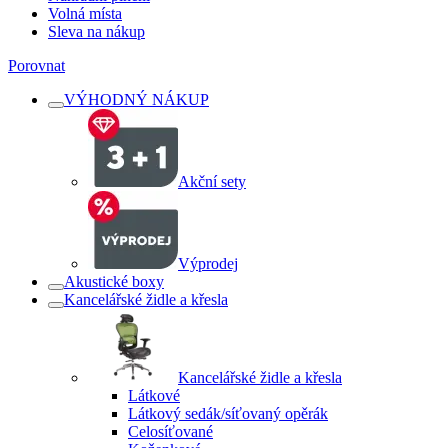
Volná místa
Sleva na nákup
Porovnat
VÝHODNÝ NÁKUP
Akční sety
Výprodej
Akustické boxy
Kancelářské židle a křesla
Kancelářské židle a křesla
Látkové
Látkový sedák/síťovaný opěrák
Celosíťované