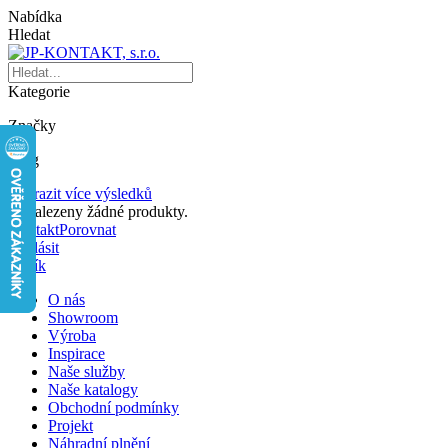
Nabídka
Hledat
Kategorie
Značky
Blog
Zobrazit více výsledků
Nenalezeny žádné produkty.
Kontakt
Porovnat
Přihlásit
Košík
O nás
Showroom
Výroba
Inspirace
Naše služby
Naše katalogy
Obchodní podmínky
Projekt
Náhradní plnění