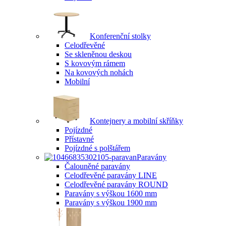
Konferenční stolky
Celodřevěné
Se skleněnou deskou
S kovovým rámem
Na kovových nohách
Mobilní
Kontejnery a mobilní skříňky
Pojízdné
Přístavné
Pojízdné s polštářem
Paravány
Čalouněné paravány
Celodřevěné paravány LINE
Celodřevěné paravány ROUND
Paravány s výškou 1600 mm
Paravány s výškou 1900 mm