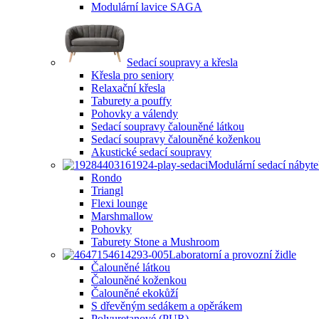
Modulární lavice SAGA
Sedací soupravy a křesla
Křesla pro seniory
Relaxační křesla
Taburety a pouffy
Pohovky a válendy
Sedací soupravy čalouněné látkou
Sedací soupravy čalouněné koženkou
Akustické sedací soupravy
Modulární sedací nábyt
Rondo
Triangl
Flexi lounge
Marshmallow
Pohovky
Taburety Stone a Mushroom
Laboratorní a provozní židle
Čalouněné látkou
Čalouněné koženkou
Čalouněné ekokůží
S dřevěným sedákem a opěrákem
Polyuretanové (PUR)