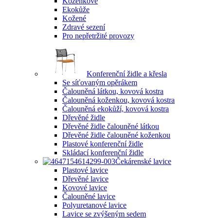
Koženkové
Ekokůže
Kožené
Zdravé sezení
Pro nepřetržité provozy
Konferenční židle a křesla
Se síťovaným opěrákem
Čalouněná látkou, kovová kostra
Čalouněná koženkou, kovová kostra
Čalouněná ekokůží, kovová kostra
Dřevěné židle
Dřevěné židle čalouněné látkou
Dřevěné židle čalouněné koženkou
Plastové konferenční židle
Skládací konferenční židle
Čekárenské lavice
Plastové lavice
Dřevěné lavice
Kovové lavice
Čalouněné lavice
Polyuretanové lavice
Lavice se zvýšeným sedem