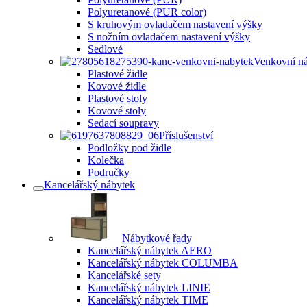
Polyuretanové (PUR color)
S kruhovým ovladačem nastavení výšky
S nožním ovladačem nastavení výšky
Sedlové
Venkovní n
Plastové židle
Kovové židle
Plastové stoly
Kovové stoly
Sedací soupravy
Příslušenství
Podložky pod židle
Kolečka
Područky
Kancelářský nábytek
Nábytkové řady
Kancelářský nábytek AERO
Kancelářský nábytek COLUMBA
Kancelářské sety
Kancelářský nábytek LINIE
Kancelářský nábytek TIME