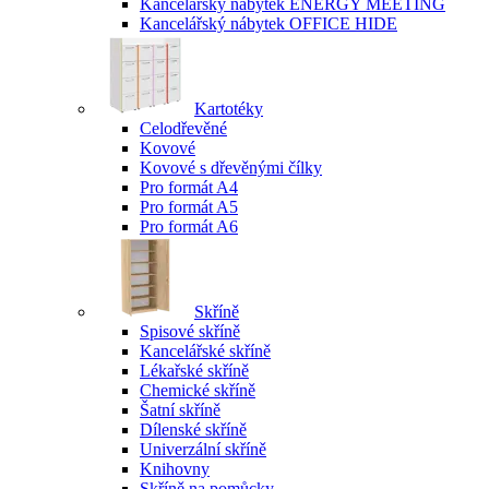
Kancelářský nábytek ENERGY MEETING
Kancelářský nábytek OFFICE HIDE
Kartotéky
Celodřevěné
Kovové
Kovové s dřevěnými čílky
Pro formát A4
Pro formát A5
Pro formát A6
Skříně
Spisové skříně
Kancelářské skříně
Lékařské skříně
Chemické skříně
Šatní skříně
Dílenské skříně
Univerzální skříně
Knihovny
Skříně na pomůcky