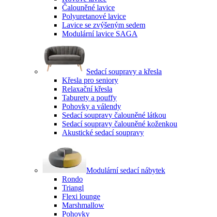
Čalouněné lavice
Polyuretanové lavice
Lavice se zvýšeným sedem
Modulární lavice SAGA
Sedací soupravy a křesla
Křesla pro seniory
Relaxační křesla
Taburety a pouffy
Pohovky a válendy
Sedací soupravy čalouněné látkou
Sedací soupravy čalouněné koženkou
Akustické sedací soupravy
Modulární sedací nábytek
Rondo
Triangl
Flexi lounge
Marshmallow
Pohovky