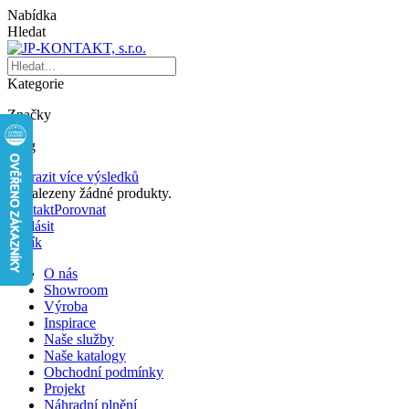
Nabídka
Hledat
Kategorie
Značky
Blog
Zobrazit více výsledků
Nenalezeny žádné produkty.
Kontakt
Porovnat
Přihlásit
Košík
O nás
Showroom
Výroba
Inspirace
Naše služby
Naše katalogy
Obchodní podmínky
Projekt
Náhradní plnění