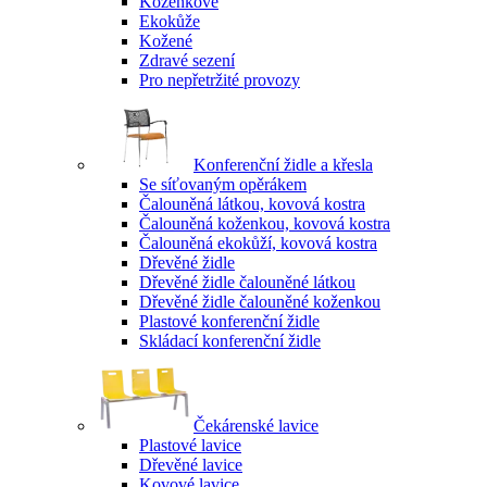
Koženkové
Ekokůže
Kožené
Zdravé sezení
Pro nepřetržité provozy
Konferenční židle a křesla
Se síťovaným opěrákem
Čalouněná látkou, kovová kostra
Čalouněná koženkou, kovová kostra
Čalouněná ekokůží, kovová kostra
Dřevěné židle
Dřevěné židle čalouněné látkou
Dřevěné židle čalouněné koženkou
Plastové konferenční židle
Skládací konferenční židle
Čekárenské lavice
Plastové lavice
Dřevěné lavice
Kovové lavice