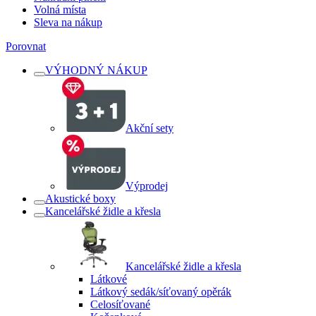
Volná místa
Sleva na nákup
Porovnat
VÝHODNÝ NÁKUP
Akční sety
Výprodej
Akustické boxy
Kancelářské židle a křesla
Kancelářské židle a křesla
Látkové
Látkový sedák/síťovaný opěrák
Celosíťované