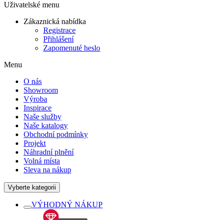
Uživatelské menu
Zákaznická nabídka
Registrace
Přihlášení
Zapomenuté heslo
Menu
O nás
Showroom
Výroba
Inspirace
Naše služby
Naše katalogy
Obchodní podmínky
Projekt
Náhradní plnění
Volná místa
Sleva na nákup
Vyberte kategorii
VÝHODNÝ NÁKUP