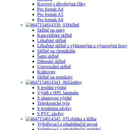
Kovové s dřevěnými čílky
Pro formát A4
Pro formát A5
Pro formát A6
Skříně
Skříně na spisy
Kancelářské skříně
Lékařské skříně
Lékařské skříně s výklopnými a výsuvnými boxy
Skříně na chemikálie
Šatní skříně
Dílenské skříně
Univerzální skříně
Knihovny
Skříně na pomůcky
Zástěny
S textilní výplní
Výplň z HPL laminátu
S plastovou výplní
Teleskopické tyče
S textilními závěsy
S PVC závěsy
Lehátka a lůžka
Vyšetřovací a rehabilitační pevná
Vyšetřovací a rehabilitační mobilní