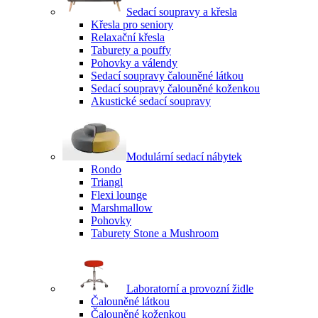
Sedací soupravy a křesla
Křesla pro seniory
Relaxační křesla
Taburety a pouffy
Pohovky a válendy
Sedací soupravy čalouněné látkou
Sedací soupravy čalouněné koženkou
Akustické sedací soupravy
Modulární sedací nábytek
Rondo
Triangl
Flexi lounge
Marshmallow
Pohovky
Taburety Stone a Mushroom
Laboratorní a provozní židle
Čalouněné látkou
Čalouněné koženkou