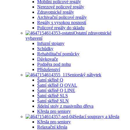
Mobilní policové regály
Nerezové policové regály
Zdravotnické regály
Archivační policové regály
Regály s vysokou nosností
Policové regály do skladu
Ostatní zdravotnické
vybavení
Infuzní stojany
Schůdky
Rehabilitační pomůcky
Dávkovače
Podpěra pod nohu
Příslušenství
Seniorský nábytek
Šatní skříně Q
Šatní skříně Q OVAL
Šatní skříně Q LINE
Šatní skříně SLS
Šatní skříně SLN
Jídelní stoly z masivního dřeva
Křesla pro seniory
Sedací soupravy a křesla
Křesla pro seniory
Relaxační křesla