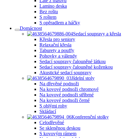
Latě z masivu
Lamino deska
Bez roštu
S roštem
S opěradlem a háčky
Domácnost
Sedací soupravy a křesla
Křesla pro seniory
Relaxační křesla
Taburety a pouffy
Pohovky a válendy
Sedací soupravy čalouněné látkou
Sedací soupravy čalouněné koženkou
Akustické sedací soupravy
Jídelní stoly
Na dřevěné podnoži
Na kovové podnoži chromové
Na kovové podnoži stříbrné
Na kovové podnoži černé
S oblými rohy
Skládací
Konferenční stolky
Celodřevěné
Se skleněnou deskou
S kovovým rámem