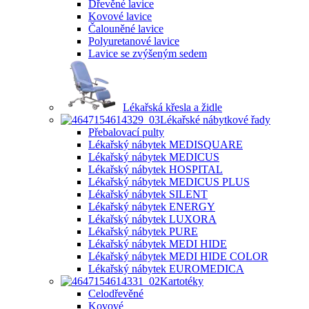
Dřevěné lavice
Kovové lavice
Čalouněné lavice
Polyuretanové lavice
Lavice se zvýšeným sedem
Lékařská křesla a židle
Lékařské nábytkové řady
Přebalovací pulty
Lékařský nábytek MEDISQUARE
Lékařský nábytek MEDICUS
Lékařský nábytek HOSPITAL
Lékařský nábytek MEDICUS PLUS
Lékařský nábytek SILENT
Lékařský nábytek ENERGY
Lékařský nábytek LUXORA
Lékařský nábytek PURE
Lékařský nábytek MEDI HIDE
Lékařský nábytek MEDI HIDE COLOR
Lékařský nábytek EUROMEDICA
Kartotéky
Celodřevěné
Kovové