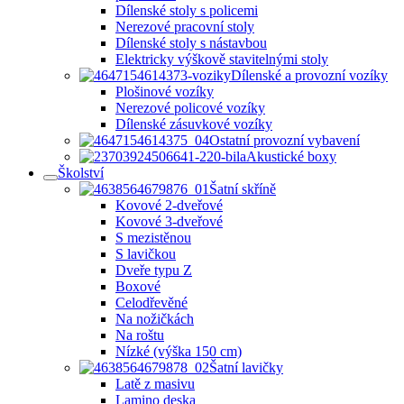
Dílenské stoly s policemi
Nerezové pracovní stoly
Dílenské stoly s nástavbou
Elektricky výškově stavitelnými stoly
Dílenské a provozní vozíky
Plošinové vozíky
Nerezové policové vozíky
Dílenské zásuvkové vozíky
Ostatní provozní vybavení
Akustické boxy
Školství
Šatní skříně
Kovové 2-dveřové
Kovové 3-dveřové
S mezistěnou
S lavičkou
Dveře typu Z
Boxové
Celodřevěné
Na nožičkách
Na roštu
Nízké (výška 150 cm)
Šatní lavičky
Latě z masivu
Lamino deska