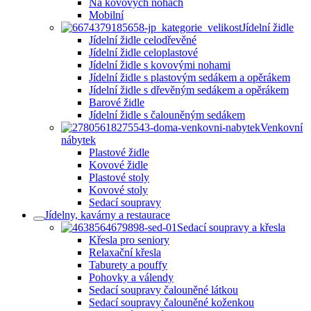
Na kovových nohách
Mobilní
Jídelní židle
Jídelní židle celodřevěné
Jídelní židle celoplastové
Jídelní židle s kovovými nohami
Jídelní židle s plastovým sedákem a opěrákem
Jídelní židle s dřevěným sedákem a opěrákem
Barové židle
Jídelní židle s čalouněným sedákem
Venkovní
nábytek
Plastové židle
Kovové židle
Plastové stoly
Kovové stoly
Sedací soupravy
Jídelny, kavárny a restaurace
Sedací soupravy a křesla
Křesla pro seniory
Relaxační křesla
Taburety a pouffy
Pohovky a válendy
Sedací soupravy čalouněné látkou
Sedací soupravy čalouněné koženkou