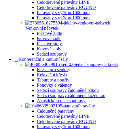
Celodřevěné paravány LINE
Celodřevěné paravány ROUND
Paravány s výškou 1600 mm
Paravány s výškou 1900 mm
Venkovní nábytek
Plastové židle
Kovové židle
Plastové stoly
Kovové stoly
Sedací soupravy
Konferenční a kulturní sály
Sedací soupravy a křesla
Křesla pro seniory
Relaxační křesla
Taburety a pouffy
Pohovky a válendy
Sedací soupravy čalouněné látkou
Sedací soupravy čalouněné koženkou
Akustické sedací soupravy
Paravány
Čalouněné paravány
Celodřevěné paravány LINE
Celodřevěné paravány ROUND
Paravány s výškou 1600 mm