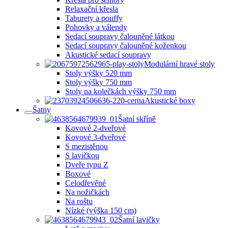
Relaxační křesla
Taburety a pouffy
Pohovky a válendy
Sedací soupravy čalouněné látkou
Sedací soupravy čalouněné koženkou
Akustické sedací soupravy
Modulární hravé stoly
Stoly výšky 520 mm
Stoly výšky 750 mm
Stoly na kolečkách výšky 750 mm
Akustické boxy
Šatny
Šatní skříně
Kovové 2-dveřové
Kovové 3-dveřové
S mezistěnou
S lavičkou
Dveře typu Z
Boxové
Celodřevěné
Na nožičkách
Na roštu
Nízké (výška 150 cm)
Šatní lavičky