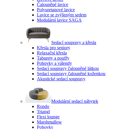
Čalouněné lavice
Polyuretanové lavice
Lavice se zvýšeným sedem
Modulární lavice SAGA
Sedací soupravy a křesla
Křesla pro seniory
Relaxační křesla
Taburety a pouffy
Pohovky a válendy
Sedací soupravy čalouněné látkou
Sedací soupravy čalouněné koženkou
Akustické sedací soupravy
Modulární sedací nábytek
Rondo
Triangl
Flexi lounge
Marshmallow
Pohovky