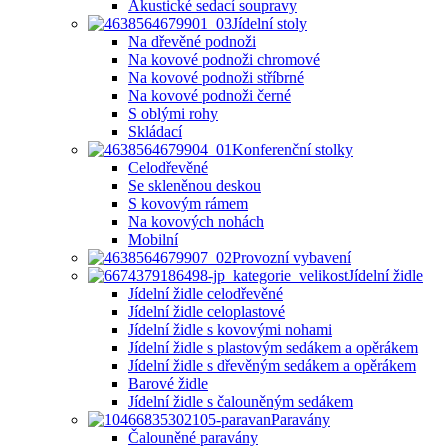
Akustické sedací soupravy
Jídelní stoly
Na dřevěné podnoži
Na kovové podnoži chromové
Na kovové podnoži stříbrné
Na kovové podnoži černé
S oblými rohy
Skládací
Konferenční stolky
Celodřevěné
Se skleněnou deskou
S kovovým rámem
Na kovových nohách
Mobilní
Provozní vybavení
Jídelní židle
Jídelní židle celodřevěné
Jídelní židle celoplastové
Jídelní židle s kovovými nohami
Jídelní židle s plastovým sedákem a opěrákem
Jídelní židle s dřevěným sedákem a opěrákem
Barové židle
Jídelní židle s čalouněným sedákem
Paravány
Čalouněné paravány