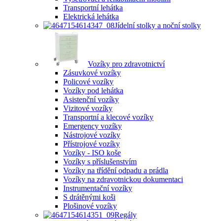
Transportní lehátka
Elektrická lehátka
Jídelní stolky a noční stolky
Vozíky pro zdravotnictví
Zásuvkové vozíky
Policové vozíky
Vozíky pod lehátka
Asistenční vozíky
Vizitové vozíky
Transportní a klecové vozíky
Emergency vozíky
Nástrojové vozíky
Přístrojové vozíky
Vozíky - ISO koše
Vozíky s příslušenstvím
Vozíky na třídění odpadu a prádla
Vozíky na zdravotnickou dokumentaci
Instrumentační vozíky
S drátěnými koši
Plošinové vozíky
Regály