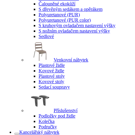
Čalouněné ekokůží
S dřevěným sedákem a opěrákem
Polyuretanové (PUR)
Polyuretanové (PUR color)
S kruhovým ovladačem nastavení výšky
S nožním ovladačem nastavení výšky
Sedlové
Venkovní nábytek
Plastové židle
Kovové židle
Plastové stoly
Kovové stoly
Sedací soupravy
Příslušenství
Podložky pod židle
Kolečka
Područky
Kancelářský nábytek