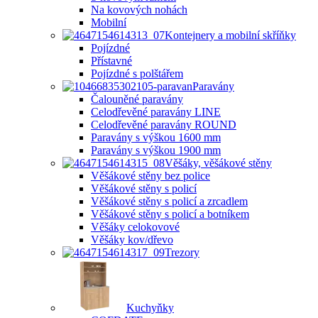
Na kovových nohách
Mobilní
Kontejnery a mobilní skříňky
Pojízdné
Přístavné
Pojízdné s polštářem
Paravány
Čalouněné paravány
Celodřevěné paravány LINE
Celodřevěné paravány ROUND
Paravány s výškou 1600 mm
Paravány s výškou 1900 mm
Věšáky, věšákové stěny
Věšákové stěny bez police
Věšákové stěny s policí
Věšákové stěny s policí a zrcadlem
Věšákové stěny s policí a botníkem
Věšáky celokovové
Věšáky kov/dřevo
Trezory
Kuchyňky