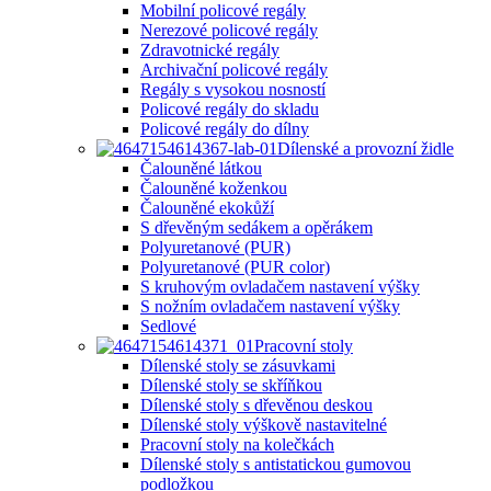
Mobilní policové regály
Nerezové policové regály
Zdravotnické regály
Archivační policové regály
Regály s vysokou nosností
Policové regály do skladu
Policové regály do dílny
Dílenské a provozní židle
Čalouněné látkou
Čalouněné koženkou
Čalouněné ekokůží
S dřevěným sedákem a opěrákem
Polyuretanové (PUR)
Polyuretanové (PUR color)
S kruhovým ovladačem nastavení výšky
S nožním ovladačem nastavení výšky
Sedlové
Pracovní stoly
Dílenské stoly se zásuvkami
Dílenské stoly se skříňkou
Dílenské stoly s dřevěnou deskou
Dílenské stoly výškově nastavitelné
Pracovní stoly na kolečkách
Dílenské stoly s antistatickou gumovou
podložkou