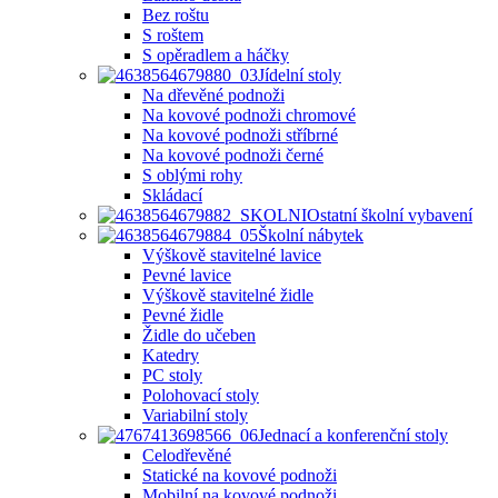
Bez roštu
S roštem
S opěradlem a háčky
Jídelní stoly
Na dřevěné podnoži
Na kovové podnoži chromové
Na kovové podnoži stříbrné
Na kovové podnoži černé
S oblými rohy
Skládací
Ostatní školní vybavení
Školní nábytek
Výškově stavitelné lavice
Pevné lavice
Výškově stavitelné židle
Pevné židle
Židle do učeben
Katedry
PC stoly
Polohovací stoly
Variabilní stoly
Jednací a konferenční stoly
Celodřevěné
Statické na kovové podnoži
Mobilní na kovové podnoži