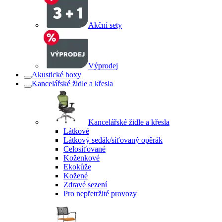
Akční sety
Výprodej
Akustické boxy
Kancelářské židle a křesla
Kancelářské židle a křesla
Látkové
Látkový sedák/síťovaný opěrák
Celosíťované
Koženkové
Ekokůže
Kožené
Zdravé sezení
Pro nepřetržité provozy