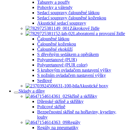
Taburety a pouffy
Pohovky a válendy
Sedací soupravy čalouněné látkou
Sedací soupravy čalouněné koženkou
Akustické sedací soupravy
Zákrokové židle
Laboratorní a provozní židle
Čalouněné látkou
Čalouněné koženkou
Čalouněné ekokůží
S dřevěným sedákem a opěrákem
Polyuretanové (PUR)
Polyuretanové (PUR color)
S kruhovým ovladačem nastavení výšky
S nožním ovladačem nastavení výšky
Sedlové
Akustické boxy
Sklady a dílny
Skříně a skříňky
Dílenské skříně a skříňky
Policové skříně
Bezpečnostní skříně na hořlaviny, kyseliny,
louhy
Regály
Regály na pneumatiky