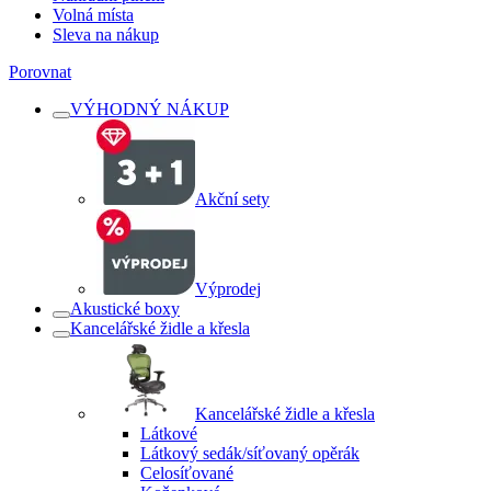
Volná místa
Sleva na nákup
Porovnat
VÝHODNÝ NÁKUP
Akční sety
Výprodej
Akustické boxy
Kancelářské židle a křesla
Kancelářské židle a křesla
Látkové
Látkový sedák/síťovaný opěrák
Celosíťované