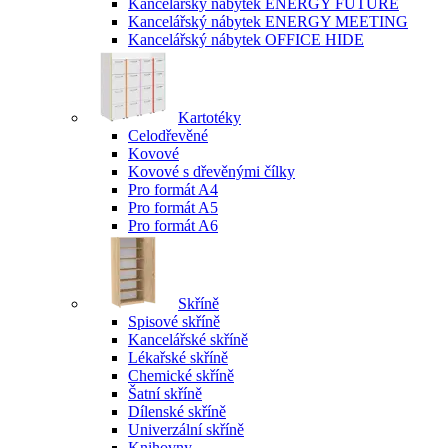
Kancelářský nábytek ENERGY FUTURE
Kancelářský nábytek ENERGY MEETING
Kancelářský nábytek OFFICE HIDE
Kartotéky
Celodřevěné
Kovové
Kovové s dřevěnými čílky
Pro formát A4
Pro formát A5
Pro formát A6
Skříně
Spisové skříně
Kancelářské skříně
Lékařské skříně
Chemické skříně
Šatní skříně
Dílenské skříně
Univerzální skříně
Knihovny