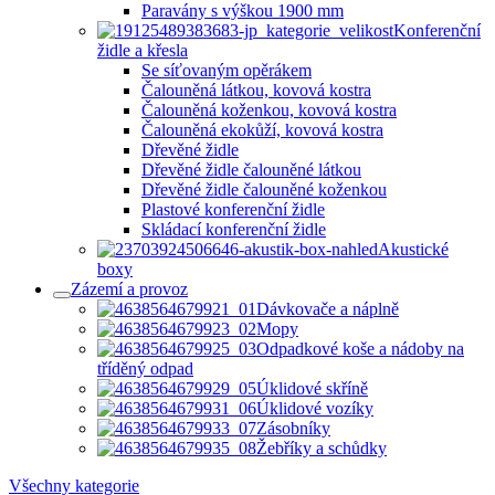
Paravány s výškou 1900 mm
Konferenční
židle a křesla
Se síťovaným opěrákem
Čalouněná látkou, kovová kostra
Čalouněná koženkou, kovová kostra
Čalouněná ekokůží, kovová kostra
Dřevěné židle
Dřevěné židle čalouněné látkou
Dřevěné židle čalouněné koženkou
Plastové konferenční židle
Skládací konferenční židle
Akustické
boxy
Zázemí a provoz
Dávkovače a náplně
Mopy
Odpadkové koše a nádoby na
tříděný odpad
Úklidové skříně
Úklidové vozíky
Zásobníky
Žebříky a schůdky
Všechny kategorie