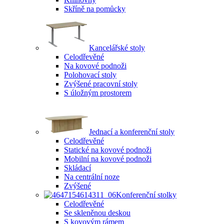
Skříně na pomůcky
Kancelářské stoly
Celodřevěné
Na kovové podnoži
Polohovací stoly
Zvýšené pracovní stoly
S úložným prostorem
Jednací a konferenční stoly
Celodřevěné
Statické na kovové podnoži
Mobilní na kovové podnoži
Skládací
Na centrální noze
Zvýšené
Konferenční stolky
Celodřevěné
Se skleněnou deskou
S kovovým rámem