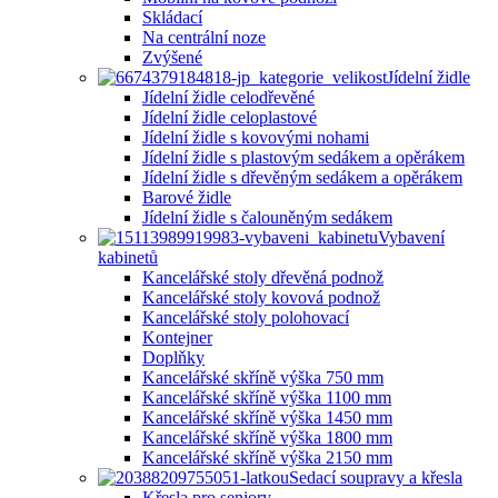
Skládací
Na centrální noze
Zvýšené
Jídelní židle
Jídelní židle celodřevěné
Jídelní židle celoplastové
Jídelní židle s kovovými nohami
Jídelní židle s plastovým sedákem a opěrákem
Jídelní židle s dřevěným sedákem a opěrákem
Barové židle
Jídelní židle s čalouněným sedákem
Vybavení
kabinetů
Kancelářské stoly dřevěná podnož
Kancelářské stoly kovová podnož
Kancelářské stoly polohovací
Kontejner
Doplňky
Kancelářské skříně výška 750 mm
Kancelářské skříně výška 1100 mm
Kancelářské skříně výška 1450 mm
Kancelářské skříně výška 1800 mm
Kancelářské skříně výška 2150 mm
Sedací soupravy a křesla
Křesla pro seniory