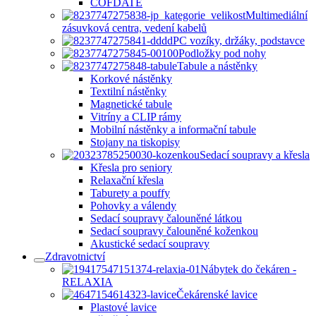
COFDATE
Multimediální
zásuvková centra, vedení kabelů
PC vozíky, držáky, podstavce
Podložky pod nohy
Tabule a nástěnky
Korkové nástěnky
Textilní nástěnky
Magnetické tabule
Vitríny a CLIP rámy
Mobilní nástěnky a informační tabule
Stojany na tiskopisy
Sedací soupravy a křesla
Křesla pro seniory
Relaxační křesla
Taburety a pouffy
Pohovky a válendy
Sedací soupravy čalouněné látkou
Sedací soupravy čalouněné koženkou
Akustické sedací soupravy
Zdravotnictví
Nábytek do čekáren -
RELAXIA
Čekárenské lavice
Plastové lavice