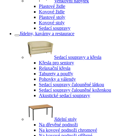
Venkovní nábytek
Plastové židle
Kovové židle
Plastové stoly
Kovové stoly
Sedací soupravy
Jídelny, kavárny a restaurace
Sedací soupravy a křesla
Křesla pro seniory
Relaxační křesla
Taburety a pouffy
Pohovky a válendy
Sedací soupravy čalouněné látkou
Sedací soupravy čalouněné koženkou
Akustické sedací soupravy
Jídelní stoly
Na dřevěné podnoži
Na kovové podnoži chromové
Na kovové podnoži stříbrné