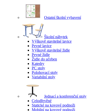
Ostatní školní vybavení
Školní nábytek
Výškově stavitelné lavice
Pevné lavice
Výškově stavitelné židle
Pevné židle
Židle do učeben
Katedry
PC stoly
Polohovací stoly
Variabilní stoly
Jednací a konferenční stoly
Celodřevěné
Statické na kovové podnoži
Mobilní na kovové podnoži