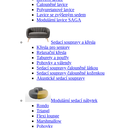
Čalouněné lavice
Polyuretanové lavice
Lavice se zvýšeným sedem
Modulární lavice SAGA
Sedací soupravy a křesla
Křesla pro seniory
Relaxační křesla
Taburety a pouffy
Pohovky a válendy
Sedací soupravy čalouněné látkou
Sedací soupravy čalouněné koženkou
Akustické sedací soupravy
Modulární sedací nábytek
Rondo
Triangl
Flexi lounge
Marshmallow
Pohovky