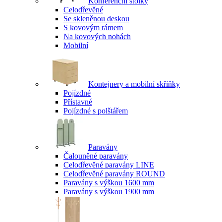
Konferenční stolky
Celodřevěné
Se skleněnou deskou
S kovovým rámem
Na kovových nohách
Mobilní
Kontejnery a mobilní skříňky
Pojízdné
Přístavné
Pojízdné s polštářem
Paravány
Čalouněné paravány
Celodřevěné paravány LINE
Celodřevěné paravány ROUND
Paravány s výškou 1600 mm
Paravány s výškou 1900 mm