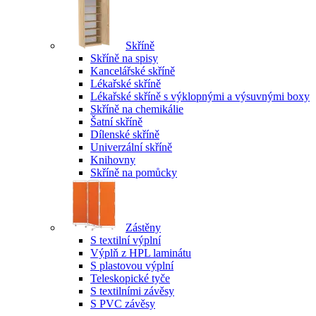
Skříně
Skříně na spisy
Kancelářské skříně
Lékařské skříně
Lékařské skříně s výklopnými a výsuvnými boxy
Skříně na chemikálie
Šatní skříně
Dílenské skříně
Univerzální skříně
Knihovny
Skříně na pomůcky
Zástěny
S textilní výplní
Výplň z HPL laminátu
S plastovou výplní
Teleskopické tyče
S textilními závěsy
S PVC závěsy