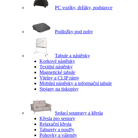
PC vozíky, držáky, podstavce
Podložky pod nohy
Tabule a nástěnky
Korkové nástěnky
Textilní nástěnky
Magnetické tabule
Vitríny a CLIP rámy
Mobilní nástěnky a informační tabule
Stojany na tiskopisy
Sedací soupravy a křesla
Křesla pro seniory
Relaxační křesla
Taburety a pouffy
Pohovky a válendy