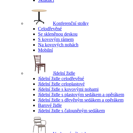
Skládací
Konferenční stolky
Celodřevěné
Se skleněnou deskou
S kovovým rámem
Na kovových nohách
Mobilní
Jídelní židle
Jídelní židle celodřevěné
Jídelní židle celoplastové
Jídelní židle s kovovými nohami
Jídelní židle s plastovým sedákem a opěrákem
Jídelní židle s dřevěným sedákem a opěrákem
Barové židle
Jídelní židle s čalouněným sedákem