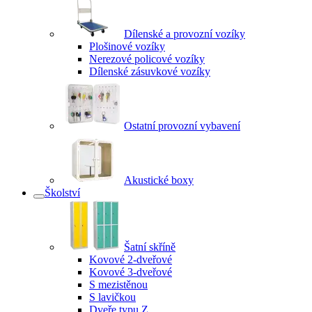
Dílenské a provozní vozíky
Plošinové vozíky
Nerezové policové vozíky
Dílenské zásuvkové vozíky
Ostatní provozní vybavení
Akustické boxy
Školství
Šatní skříně
Kovové 2-dveřové
Kovové 3-dveřové
S mezistěnou
S lavičkou
Dveře typu Z