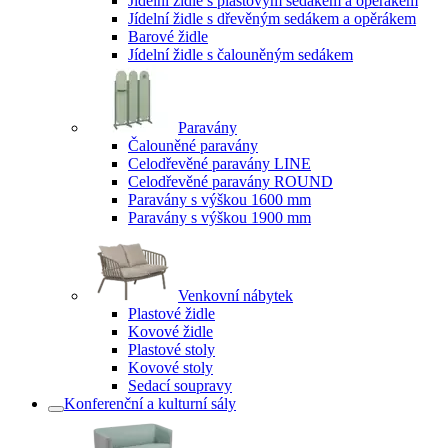
Jídelní židle s plastovým sedákem a opěrákem
Jídelní židle s dřevěným sedákem a opěrákem
Barové židle
Jídelní židle s čalouněným sedákem
Paravány
Čalouněné paravány
Celodřevěné paravány LINE
Celodřevěné paravány ROUND
Paravány s výškou 1600 mm
Paravány s výškou 1900 mm
Venkovní nábytek
Plastové židle
Kovové židle
Plastové stoly
Kovové stoly
Sedací soupravy
Konferenční a kulturní sály