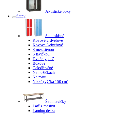
Akustické boxy
Šatny
Šatní skříně
Kovové 2-dveřové
Kovové 3-dveřové
S mezistěnou
S lavičkou
Dveře typu Z
Boxové
Celodřevěné
Na nožičkách
Na roštu
Nízké (výška 150 cm)
Šatní lavičky
Latě z masivu
Lamino deska