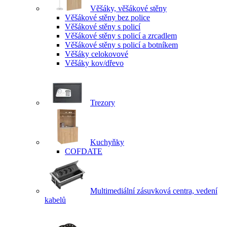
Věšáky, věšákové stěny
Věšákové stěny bez police
Věšákové stěny s policí
Věšákové stěny s policí a zrcadlem
Věšákové stěny s policí a botníkem
Věšáky celokovové
Věšáky kov/dřevo
Trezory
Kuchyňky
COFDATE
Multimediální zásuvková centra, vedení
kabelů