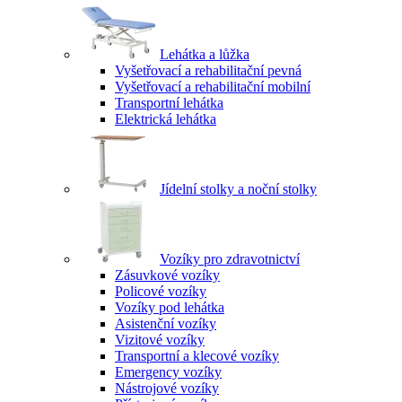
Lehátka a lůžka
Vyšetřovací a rehabilitační pevná
Vyšetřovací a rehabilitační mobilní
Transportní lehátka
Elektrická lehátka
Jídelní stolky a noční stolky
Vozíky pro zdravotnictví
Zásuvkové vozíky
Policové vozíky
Vozíky pod lehátka
Asistenční vozíky
Vizitové vozíky
Transportní a klecové vozíky
Emergency vozíky
Nástrojové vozíky