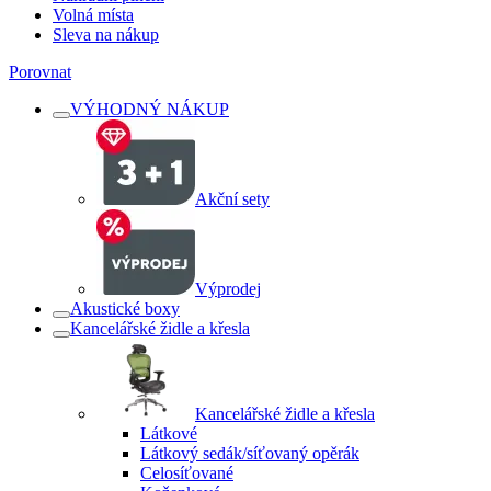
Volná místa
Sleva na nákup
Porovnat
VÝHODNÝ NÁKUP
Akční sety
Výprodej
Akustické boxy
Kancelářské židle a křesla
Kancelářské židle a křesla
Látkové
Látkový sedák/síťovaný opěrák
Celosíťované