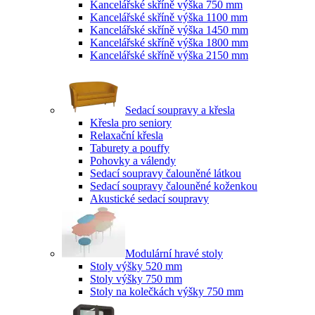
Kancelářské skříně výška 750 mm
Kancelářské skříně výška 1100 mm
Kancelářské skříně výška 1450 mm
Kancelářské skříně výška 1800 mm
Kancelářské skříně výška 2150 mm
Sedací soupravy a křesla
Křesla pro seniory
Relaxační křesla
Taburety a pouffy
Pohovky a válendy
Sedací soupravy čalouněné látkou
Sedací soupravy čalouněné koženkou
Akustické sedací soupravy
Modulární hravé stoly
Stoly výšky 520 mm
Stoly výšky 750 mm
Stoly na kolečkách výšky 750 mm