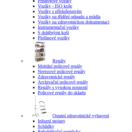
Přístrojové vozíky
Vozíky - ISO koše
Vozíky s příslušenstvím
Vozíky na třídění odpadu a prádla
Vozíky na zdravotnickou dokumentaci
Instrumentační vozíky
S drátěnými koši
Plošinové vozíky
Regály
Mobilní policové regály
Nerezové policové regály
Zdravotnické regály
Archivační policové regály
Regály s vysokou nosností
Policové regály do skladu
Ostatní zdravotnické vybavení
Infuzní stojany
Schůdky
Rehabilitační pomůcky