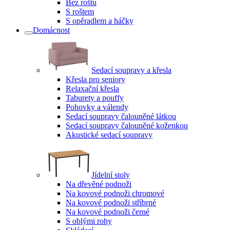
Bez roštu
S roštem
S opěradlem a háčky
Domácnost
Sedací soupravy a křesla
Křesla pro seniory
Relaxační křesla
Taburety a pouffy
Pohovky a válendy
Sedací soupravy čalouněné látkou
Sedací soupravy čalouněné koženkou
Akustické sedací soupravy
Jídelní stoly
Na dřevěné podnoži
Na kovové podnoži chromové
Na kovové podnoži stříbrné
Na kovové podnoži černé
S oblými rohy