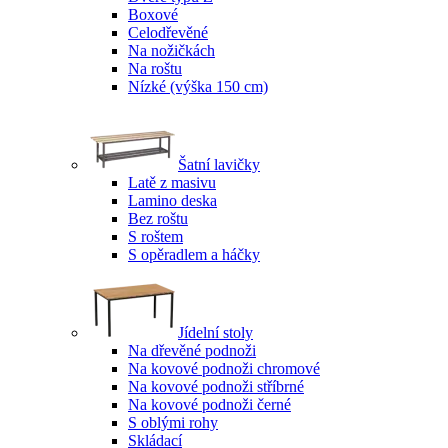
Boxové
Celodřevěné
Na nožičkách
Na roštu
Nízké (výška 150 cm)
Šatní lavičky
Latě z masivu
Lamino deska
Bez roštu
S roštem
S opěradlem a háčky
Jídelní stoly
Na dřevěné podnoži
Na kovové podnoži chromové
Na kovové podnoži stříbrné
Na kovové podnoži černé
S oblými rohy
Skládací