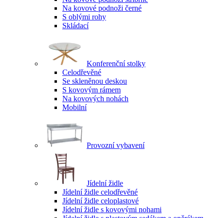
Na kovové podnoži černé
S oblými rohy
Skládací
Konferenční stolky
Celodřevěné
Se skleněnou deskou
S kovovým rámem
Na kovových nohách
Mobilní
Provozní vybavení
Jídelní židle
Jídelní židle celodřevěné
Jídelní židle celoplastové
Jídelní židle s kovovými nohami