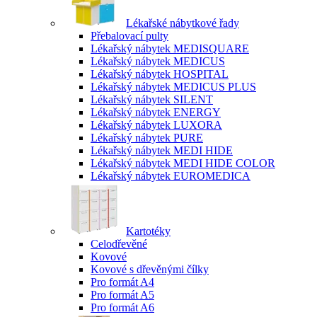
Lékařské nábytkové řady
Přebalovací pulty
Lékařský nábytek MEDISQUARE
Lékařský nábytek MEDICUS
Lékařský nábytek HOSPITAL
Lékařský nábytek MEDICUS PLUS
Lékařský nábytek SILENT
Lékařský nábytek ENERGY
Lékařský nábytek LUXORA
Lékařský nábytek PURE
Lékařský nábytek MEDI HIDE
Lékařský nábytek MEDI HIDE COLOR
Lékařský nábytek EUROMEDICA
Kartotéky
Celodřevěné
Kovové
Kovové s dřevěnými čílky
Pro formát A4
Pro formát A5
Pro formát A6