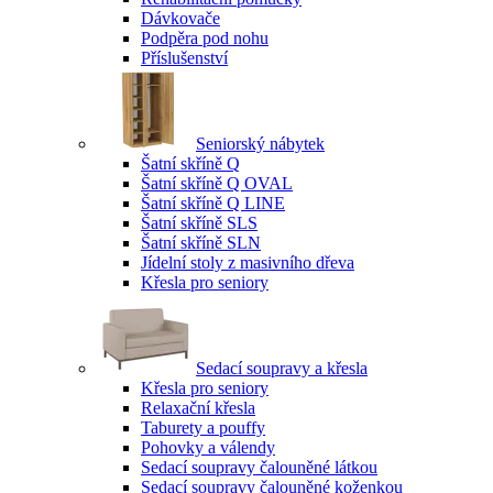
Dávkovače
Podpěra pod nohu
Příslušenství
Seniorský nábytek
Šatní skříně Q
Šatní skříně Q OVAL
Šatní skříně Q LINE
Šatní skříně SLS
Šatní skříně SLN
Jídelní stoly z masivního dřeva
Křesla pro seniory
Sedací soupravy a křesla
Křesla pro seniory
Relaxační křesla
Taburety a pouffy
Pohovky a válendy
Sedací soupravy čalouněné látkou
Sedací soupravy čalouněné koženkou