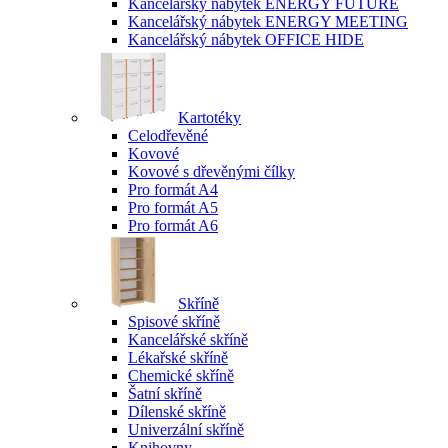
Kancelářský nábytek ENERGY FUTURE
Kancelářský nábytek ENERGY MEETING
Kancelářský nábytek OFFICE HIDE
Kartotéky
Celodřevěné
Kovové
Kovové s dřevěnými čílky
Pro formát A4
Pro formát A5
Pro formát A6
Skříně
Spisové skříně
Kancelářské skříně
Lékařské skříně
Chemické skříně
Šatní skříně
Dílenské skříně
Univerzální skříně
Knihovny