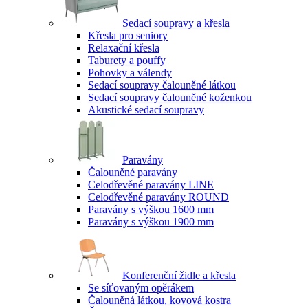
Sedací soupravy a křesla
Křesla pro seniory
Relaxační křesla
Taburety a pouffy
Pohovky a válendy
Sedací soupravy čalouněné látkou
Sedací soupravy čalouněné koženkou
Akustické sedací soupravy
Paravány
Čalouněné paravány
Celodřevěné paravány LINE
Celodřevěné paravány ROUND
Paravány s výškou 1600 mm
Paravány s výškou 1900 mm
Konferenční židle a křesla
Se síťovaným opěrákem
Čalouněná látkou, kovová kostra