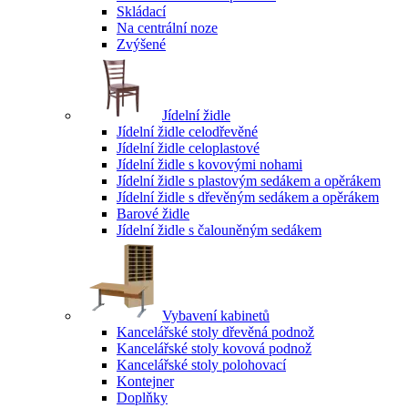
Skládací
Na centrální noze
Zvýšené
Jídelní židle
Jídelní židle celodřevěné
Jídelní židle celoplastové
Jídelní židle s kovovými nohami
Jídelní židle s plastovým sedákem a opěrákem
Jídelní židle s dřevěným sedákem a opěrákem
Barové židle
Jídelní židle s čalouněným sedákem
Vybavení kabinetů
Kancelářské stoly dřevěná podnož
Kancelářské stoly kovová podnož
Kancelářské stoly polohovací
Kontejner
Doplňky