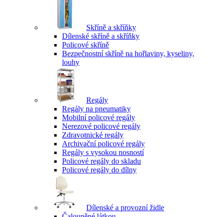
Skříně a skříňky
Dílenské skříně a skříňky
Policové skříně
Bezpečnostní skříně na hořlaviny, kyseliny,
louhy
Regály
Regály na pneumatiky
Mobilní policové regály
Nerezové policové regály
Zdravotnické regály
Archivační policové regály
Regály s vysokou nosností
Policové regály do skladu
Policové regály do dílny
Dílenské a provozní židle
Čalouněné látkou