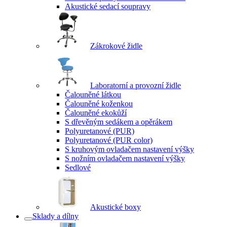
Akustické sedací soupravy
Zákrokové židle
Laboratorní a provozní židle
Čalouněné látkou
Čalouněné koženkou
Čalouněné ekokůží
S dřevěným sedákem a opěrákem
Polyuretanové (PUR)
Polyuretanové (PUR color)
S kruhovým ovladačem nastavení výšky
S nožním ovladačem nastavení výšky
Sedlové
Akustické boxy
Sklady a dílny