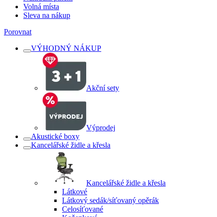
Volná místa
Sleva na nákup
Porovnat
VÝHODNÝ NÁKUP
Akční sety
Výprodej
Akustické boxy
Kancelářské židle a křesla
Kancelářské židle a křesla
Látkové
Látkový sedák/síťovaný opěrák
Celosíťované