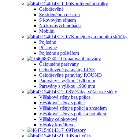
Konferenční stolky
Celodřevěné
Se skleněnou deskou
S kovovým rámem
Na kovových nohách
Mobilní
Kontejnery a mobilní skříňky
Pojízdné
Přístavné
Pojízdné s polštářem
Paravány
Čalouněné paravány
Celodřevěné paravány LINE
Celodřevěné paravány ROUND
Paravány s výškou 1600 mm
Paravány s výškou 1900 mm
Věšáky, věšákové stěny
Věšákové stěny bez police
Věšákové stěny s policí
Věšákové stěny s policí a zrcadlem
Věšákové stěny s policí a botníkem
Věšáky celokovové
Věšáky kov/dřevo
Trezory
Kuchyňky