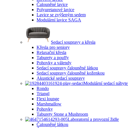
Čalouněné lavice
Polyuretanové lavice
Lavice se zvýšeným sedem
Modulární lavice SAGA
Sedací soupravy a křesla
Křesla pro seniory
Relaxační křesla
Taburety a pouffy
Pohovky a válendy
Sedací soupravy čalouněné látkou
Sedací soupravy čalouněné koženkou
Akustické sedací soupravy
Modulární sedací nábyt
Rondo
Triangl
Flexi lounge
Marshmallow
Pohovky
Taburety Stone a Mushroom
Laboratorní a provozní židle
Čalouněné látkou