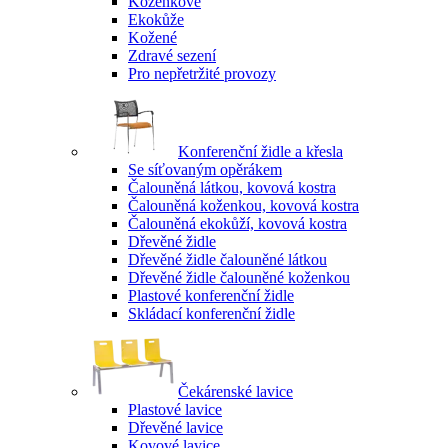
Koženkové
Ekokůže
Kožené
Zdravé sezení
Pro nepřetržité provozy
Konferenční židle a křesla
Se síťovaným opěrákem
Čalouněná látkou, kovová kostra
Čalouněná koženkou, kovová kostra
Čalouněná ekokůží, kovová kostra
Dřevěné židle
Dřevěné židle čalouněné látkou
Dřevěné židle čalouněné koženkou
Plastové konferenční židle
Skládací konferenční židle
Čekárenské lavice
Plastové lavice
Dřevěné lavice
Kovové lavice