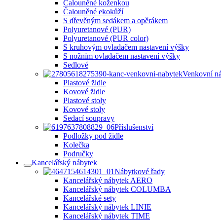
Čalouněné koženkou
Čalouněné ekokůží
S dřevěným sedákem a opěrákem
Polyuretanové (PUR)
Polyuretanové (PUR color)
S kruhovým ovladačem nastavení výšky
S nožním ovladačem nastavení výšky
Sedlové
Venkovní n
Plastové židle
Kovové židle
Plastové stoly
Kovové stoly
Sedací soupravy
Příslušenství
Podložky pod židle
Kolečka
Područky
Kancelářský nábytek
Nábytkové řady
Kancelářský nábytek AERO
Kancelářský nábytek COLUMBA
Kancelářské sety
Kancelářský nábytek LINIE
Kancelářský nábytek TIME