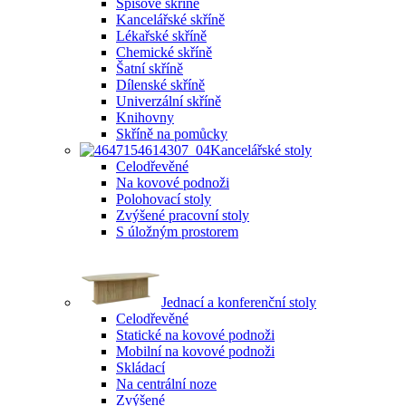
Spisové skříně
Kancelářské skříně
Lékařské skříně
Chemické skříně
Šatní skříně
Dílenské skříně
Univerzální skříně
Knihovny
Skříně na pomůcky
Kancelářské stoly
Celodřevěné
Na kovové podnoži
Polohovací stoly
Zvýšené pracovní stoly
S úložným prostorem
Jednací a konferenční stoly
Celodřevěné
Statické na kovové podnoži
Mobilní na kovové podnoži
Skládací
Na centrální noze
Zvýšené