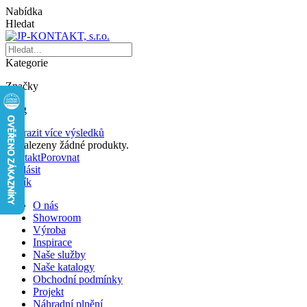
Nabídka
Hledat
Kategorie
Značky
Blog
Zobrazit více výsledků
Nenalezeny žádné produkty.
Kontakt
Porovnat
Přihlásit
Košík
O nás
Showroom
Výroba
Inspirace
Naše služby
Naše katalogy
Obchodní podmínky
Projekt
Náhradní plnění