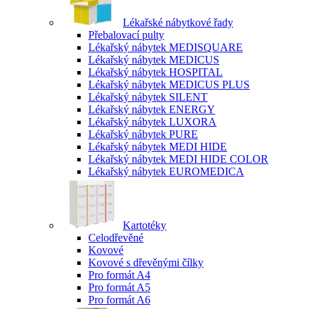
Lékařské nábytkové řady
Přebalovací pulty
Lékařský nábytek MEDISQUARE
Lékařský nábytek MEDICUS
Lékařský nábytek HOSPITAL
Lékařský nábytek MEDICUS PLUS
Lékařský nábytek SILENT
Lékařský nábytek ENERGY
Lékařský nábytek LUXORA
Lékařský nábytek PURE
Lékařský nábytek MEDI HIDE
Lékařský nábytek MEDI HIDE COLOR
Lékařský nábytek EUROMEDICA
Kartotéky
Celodřevěné
Kovové
Kovové s dřevěnými čílky
Pro formát A4
Pro formát A5
Pro formát A6