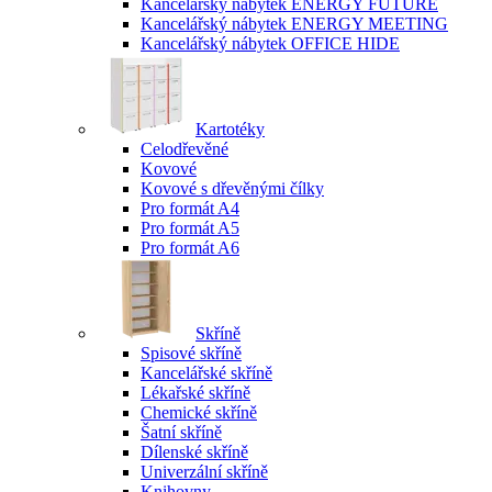
Kancelářský nábytek ENERGY FUTURE
Kancelářský nábytek ENERGY MEETING
Kancelářský nábytek OFFICE HIDE
Kartotéky
Celodřevěné
Kovové
Kovové s dřevěnými čílky
Pro formát A4
Pro formát A5
Pro formát A6
Skříně
Spisové skříně
Kancelářské skříně
Lékařské skříně
Chemické skříně
Šatní skříně
Dílenské skříně
Univerzální skříně
Knihovny