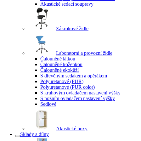
Akustické sedací soupravy
Zákrokové židle
Laboratorní a provozní židle
Čalouněné látkou
Čalouněné koženkou
Čalouněné ekokůží
S dřevěným sedákem a opěrákem
Polyuretanové (PUR)
Polyuretanové (PUR color)
S kruhovým ovladačem nastavení výšky
S nožním ovladačem nastavení výšky
Sedlové
Akustické boxy
Sklady a dílny