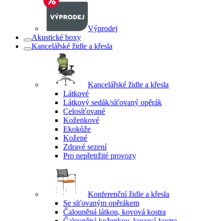
Výprodej
Akustické boxy
Kancelářské židle a křesla
Kancelářské židle a křesla
Látkové
Látkový sedák/síťovaný opěrák
Celosíťované
Koženkové
Ekokůže
Kožené
Zdravé sezení
Pro nepřetržité provozy
Konferenční židle a křesla
Se síťovaným opěrákem
Čalouněná látkou, kovová kostra
Čalouněná koženkou, kovová kostra