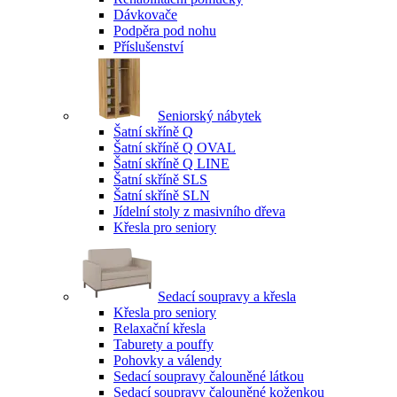
Dávkovače
Podpěra pod nohu
Příslušenství
Seniorský nábytek
Šatní skříně Q
Šatní skříně Q OVAL
Šatní skříně Q LINE
Šatní skříně SLS
Šatní skříně SLN
Jídelní stoly z masivního dřeva
Křesla pro seniory
Sedací soupravy a křesla
Křesla pro seniory
Relaxační křesla
Taburety a pouffy
Pohovky a válendy
Sedací soupravy čalouněné látkou
Sedací soupravy čalouněné koženkou