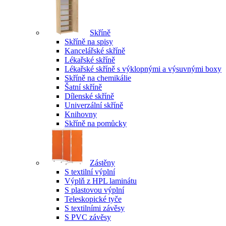
Skříně
Skříně na spisy
Kancelářské skříně
Lékařské skříně
Lékařské skříně s výklopnými a výsuvnými boxy
Skříně na chemikálie
Šatní skříně
Dílenské skříně
Univerzální skříně
Knihovny
Skříně na pomůcky
Zástěny
S textilní výplní
Výplň z HPL laminátu
S plastovou výplní
Teleskopické tyče
S textilními závěsy
S PVC závěsy