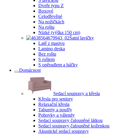
S lavičkou
Dveře typu Z
Boxové
Celodřevěné
Na nožičkách
Na roštu
Nízké (výška 150 cm)
Šatní lavičky
Latě z masivu
Lamino deska
Bez roštu
S roštem
S opěradlem a háčky
Domácnost
Sedací soupravy a křesla
Křesla pro seniory
Relaxační křesla
Taburety a pouffy
Pohovky a válendy
Sedací soupravy čalouněné látkou
Sedací soupravy čalouněné koženkou
Akustické sedací soupravy