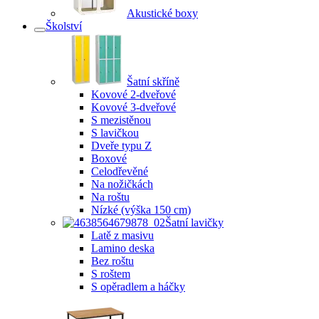
Akustické boxy
Školství
Šatní skříně
Kovové 2-dveřové
Kovové 3-dveřové
S mezistěnou
S lavičkou
Dveře typu Z
Boxové
Celodřevěné
Na nožičkách
Na roštu
Nízké (výška 150 cm)
Šatní lavičky
Latě z masivu
Lamino deska
Bez roštu
S roštem
S opěradlem a háčky