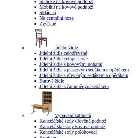
Statické na kovové podnoži
Mobilní na kovové podnoži
Skládací
Na centrální noze
Zvýšené
Jídelní židle
Jídelní židle celodřevěné
Jídelní židle celoplastové
Jídelní židle s kovovými nohami
Jídelní židle s plastovým sedákem a opěrákem
Jídelní židle s dřevěným sedákem a opěrákem
Barové židle
Jídelní židle s čalouněným sedákem
Vybavení kabinetů
Kancelářské stoly dřevěná podnož
Kancelářské stoly kovová podnož
Kancelářské stoly polohovací
Kontejner