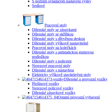
S nožním ovladačem nastavení výšky
Sedlové
Pracovní stoly
Dílenské stoly se zásuvkami
Dílenské stoly se skříňkou
Dílenské stoly s dřevěnou deskou
Dílenské stoly výškově nastavitelné
Pracovní stoly na kolečkách
Dílenské stoly s antistatickou gumovou
podložkou
Dílenské stoly s policemi
Nerezové pracovní stoly
Dílenské stoly s nástavbou
Elektricky výškově stavitelnými stoly
Dílenské a provozní vozíky
Plošinové vozíky
Nerezové policové vozíky
Dílenské zásuvkové vozíky
Ostatní provozní vybavení