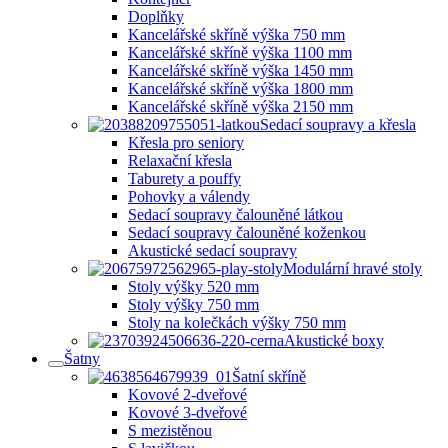
Doplňky
Kancelářské skříně výška 750 mm
Kancelářské skříně výška 1100 mm
Kancelářské skříně výška 1450 mm
Kancelářské skříně výška 1800 mm
Kancelářské skříně výška 2150 mm
Sedací soupravy a křesla
Křesla pro seniory
Relaxační křesla
Taburety a pouffy
Pohovky a válendy
Sedací soupravy čalouněné látkou
Sedací soupravy čalouněné koženkou
Akustické sedací soupravy
Modulární hravé stoly
Stoly výšky 520 mm
Stoly výšky 750 mm
Stoly na kolečkách výšky 750 mm
Akustické boxy
Šatny
Šatní skříně
Kovové 2-dveřové
Kovové 3-dveřové
S mezistěnou