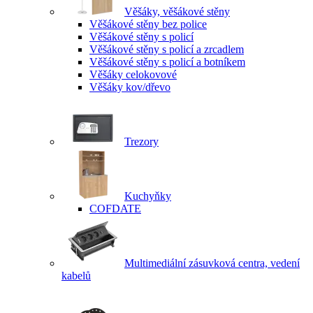
Věšáky, věšákové stěny
Věšákové stěny bez police
Věšákové stěny s policí
Věšákové stěny s policí a zrcadlem
Věšákové stěny s policí a botníkem
Věšáky celokovové
Věšáky kov/dřevo
Trezory
Kuchyňky
COFDATE
Multimediální zásuvková centra, vedení
kabelů