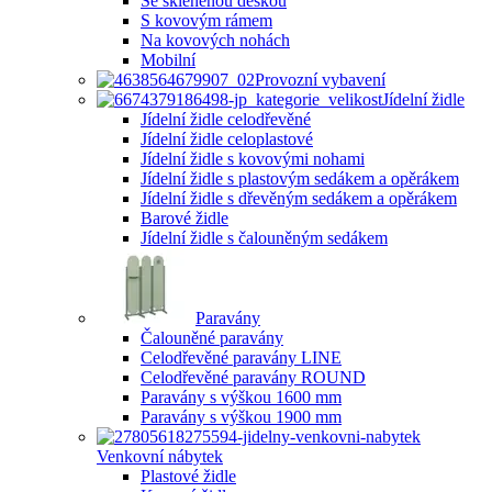
Se skleněnou deskou
S kovovým rámem
Na kovových nohách
Mobilní
Provozní vybavení
Jídelní židle
Jídelní židle celodřevěné
Jídelní židle celoplastové
Jídelní židle s kovovými nohami
Jídelní židle s plastovým sedákem a opěrákem
Jídelní židle s dřevěným sedákem a opěrákem
Barové židle
Jídelní židle s čalouněným sedákem
Paravány
Čalouněné paravány
Celodřevěné paravány LINE
Celodřevěné paravány ROUND
Paravány s výškou 1600 mm
Paravány s výškou 1900 mm
Venkovní nábytek
Plastové židle