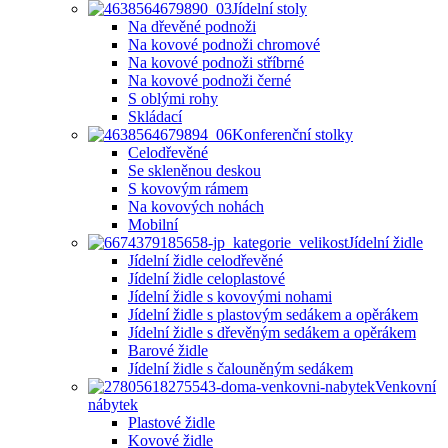
Jídelní stoly
Na dřevěné podnoži
Na kovové podnoži chromové
Na kovové podnoži stříbrné
Na kovové podnoži černé
S oblými rohy
Skládací
Konferenční stolky
Celodřevěné
Se skleněnou deskou
S kovovým rámem
Na kovových nohách
Mobilní
Jídelní židle
Jídelní židle celodřevěné
Jídelní židle celoplastové
Jídelní židle s kovovými nohami
Jídelní židle s plastovým sedákem a opěrákem
Jídelní židle s dřevěným sedákem a opěrákem
Barové židle
Jídelní židle s čalouněným sedákem
Venkovní
nábytek
Plastové židle
Kovové židle