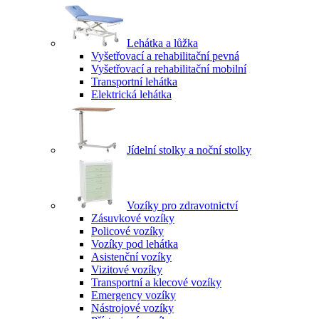
Lehátka a lůžka
Vyšetřovací a rehabilitační pevná
Vyšetřovací a rehabilitační mobilní
Transportní lehátka
Elektrická lehátka
Jídelní stolky a noční stolky
Vozíky pro zdravotnictví
Zásuvkové vozíky
Policové vozíky
Vozíky pod lehátka
Asistenční vozíky
Vizitové vozíky
Transportní a klecové vozíky
Emergency vozíky
Nástrojové vozíky