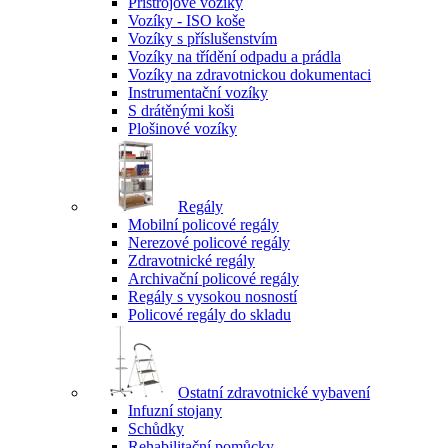
Přístrojové vozíky
Vozíky - ISO koše
Vozíky s příslušenstvím
Vozíky na třídění odpadu a prádla
Vozíky na zdravotnickou dokumentaci
Instrumentační vozíky
S drátěnými koši
Plošinové vozíky
Regály
Mobilní policové regály
Nerezové policové regály
Zdravotnické regály
Archivační policové regály
Regály s vysokou nosností
Policové regály do skladu
Ostatní zdravotnické vybavení
Infuzní stojany
Schůdky
Rehabilitační pomůcky