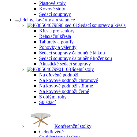
Plastové stoly
Kovové stoly
Sedací soupravy
Jídelny, kavárny a restaurace
Sedací soupravy a křesla
Křesla pro seniory
Relaxační křesla
Taburety a pouffy
Pohovky a válendy
Sedací soupravy čalouněné látkou
Sedací soupravy čalouněné koženkou
Akustické sedací soupravy
Jídelní stoly
Na dřevěné podnoži
Na kovové podnoži chromové
Na kovové podnoži stříbrné
Na kovové podnoži černé
S oblými rohy
Skládací
Konferenční stolky
Celodřevěné