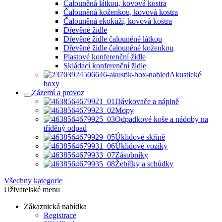
Čalouněná látkou, kovová kostra
Čalouněná koženkou, kovová kostra
Čalouněná ekokůží, kovová kostra
Dřevěné židle
Dřevěné židle čalouněné látkou
Dřevěné židle čalouněné koženkou
Plastové konferenční židle
Skládací konferenční židle
Akustické
boxy
Zázemí a provoz
Dávkovače a náplně
Mopy
Odpadkové koše a nádoby na
tříděný odpad
Úklidové skříně
Úklidové vozíky
Zásobníky
Žebříky a schůdky
Všechny kategorie
Uživatelské menu
Zákaznická nabídka
Registrace