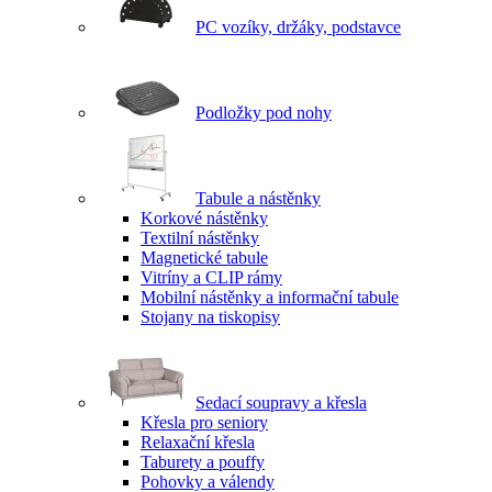
PC vozíky, držáky, podstavce
Podložky pod nohy
Tabule a nástěnky
Korkové nástěnky
Textilní nástěnky
Magnetické tabule
Vitríny a CLIP rámy
Mobilní nástěnky a informační tabule
Stojany na tiskopisy
Sedací soupravy a křesla
Křesla pro seniory
Relaxační křesla
Taburety a pouffy
Pohovky a válendy