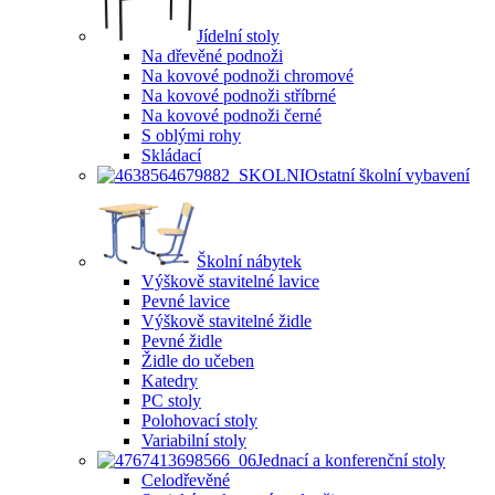
Jídelní stoly
Na dřevěné podnoži
Na kovové podnoži chromové
Na kovové podnoži stříbrné
Na kovové podnoži černé
S oblými rohy
Skládací
Ostatní školní vybavení
Školní nábytek
Výškově stavitelné lavice
Pevné lavice
Výškově stavitelné židle
Pevné židle
Židle do učeben
Katedry
PC stoly
Polohovací stoly
Variabilní stoly
Jednací a konferenční stoly
Celodřevěné