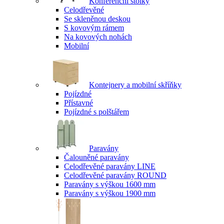
Konferenční stolky
Celodřevěné
Se skleněnou deskou
S kovovým rámem
Na kovových nohách
Mobilní
Kontejnery a mobilní skříňky
Pojízdné
Přístavné
Pojízdné s polštářem
Paravány
Čalouněné paravány
Celodřevěné paravány LINE
Celodřevěné paravány ROUND
Paravány s výškou 1600 mm
Paravány s výškou 1900 mm