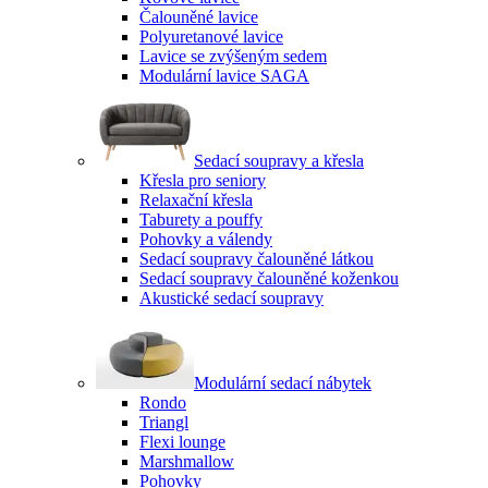
Čalouněné lavice
Polyuretanové lavice
Lavice se zvýšeným sedem
Modulární lavice SAGA
Sedací soupravy a křesla
Křesla pro seniory
Relaxační křesla
Taburety a pouffy
Pohovky a válendy
Sedací soupravy čalouněné látkou
Sedací soupravy čalouněné koženkou
Akustické sedací soupravy
Modulární sedací nábytek
Rondo
Triangl
Flexi lounge
Marshmallow
Pohovky