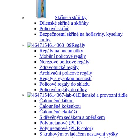
Skříně a skříňky
Dílenské skříně a skříňky
Policové skříně
Bezpečnostní skříně na hořlaviny, kyseliny,
louhy
Regály
Regály na pneumatiky
Mobilní policové regály
Nerezové policové regály
Zdravotnické regály
Archivační policové regály
Regály s vysokou nosností
Policové regály do skladu
Policové regály do dílny
Dílenské a provozní židle
Čalouněné látkou
Čalouněné koženkou
Čalouněné ekokůží
S dřevěným sedákem a opěrákem
Polyuretanové (PUR)
Polyuretanové (PUR color)
S kruhovým ovladačem nastavení výšky