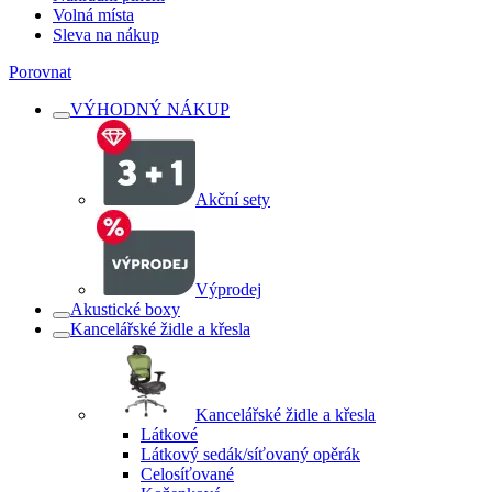
Volná místa
Sleva na nákup
Porovnat
VÝHODNÝ NÁKUP
Akční sety
Výprodej
Akustické boxy
Kancelářské židle a křesla
Kancelářské židle a křesla
Látkové
Látkový sedák/síťovaný opěrák
Celosíťované