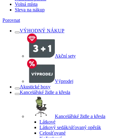
Volná místa
Sleva na nákup
Porovnat
VÝHODNÝ NÁKUP
Akční sety
Výprodej
Akustické boxy
Kancelářské židle a křesla
Kancelářské židle a křesla
Látkové
Látkový sedák/síťovaný opěrák
Celosíťované