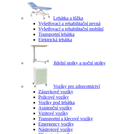
Lehátka a lůžka
Vyšetřovací a rehabilitační pevná
Vyšetřovací a rehabilitační mobilní
Transportní lehátka
Elektrická lehátka
Jídelní stolky a noční stolky
Vozíky pro zdravotnictví
Zásuvkové vozíky
Policové vozíky
Vozíky pod lehátka
Asistenční vozíky
Vizitové vozíky
Transportní a klecové vozíky
Emergency vozíky
Nástrojové vozíky