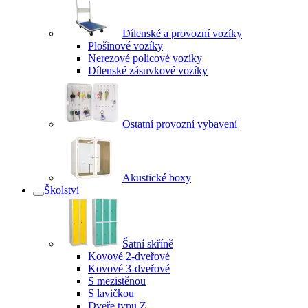
Dílenské a provozní vozíky
Plošinové vozíky
Nerezové policové vozíky
Dílenské zásuvkové vozíky
Ostatní provozní vybavení
Akustické boxy
Školství
Šatní skříně
Kovové 2-dveřové
Kovové 3-dveřové
S mezistěnou
S lavičkou
Dveře typu Z