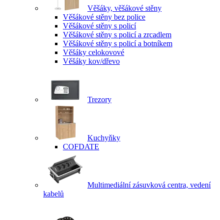
Věšáky, věšákové stěny
Věšákové stěny bez police
Věšákové stěny s policí
Věšákové stěny s policí a zrcadlem
Věšákové stěny s policí a botníkem
Věšáky celokovové
Věšáky kov/dřevo
Trezory
Kuchyňky
COFDATE
Multimediální zásuvková centra, vedení
kabelů