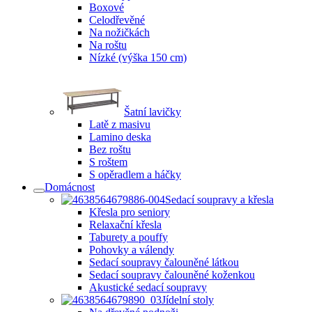
Boxové
Celodřevěné
Na nožičkách
Na roštu
Nízké (výška 150 cm)
Šatní lavičky
Latě z masivu
Lamino deska
Bez roštu
S roštem
S opěradlem a háčky
Domácnost
Sedací soupravy a křesla
Křesla pro seniory
Relaxační křesla
Taburety a pouffy
Pohovky a válendy
Sedací soupravy čalouněné látkou
Sedací soupravy čalouněné koženkou
Akustické sedací soupravy
Jídelní stoly