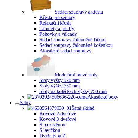
Sedací soupravy a křesla
Křesla pro seniory
Relaxační křesla
Taburety a pouffy
Pohovky a válendy
Sedací soupravy čalouněné látkou
Sedací soupravy čalouněné koženkou
Akustické sedací soupravy
Modulární hravé stoly
Stoly výšky 520 mm
Stoly výšky 750 mm
Stoly na kolečkách výšky 750 mm
Akustické boxy
Šatny
Šatní skříně
Kovové 2-dveřové
Kovové 3-dveřové
S mezistěnou
S lavičkou
Dveře typu Z