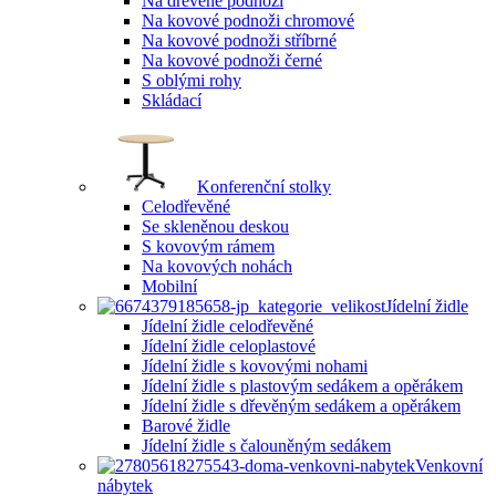
Na dřevěné podnoži
Na kovové podnoži chromové
Na kovové podnoži stříbrné
Na kovové podnoži černé
S oblými rohy
Skládací
Konferenční stolky
Celodřevěné
Se skleněnou deskou
S kovovým rámem
Na kovových nohách
Mobilní
Jídelní židle
Jídelní židle celodřevěné
Jídelní židle celoplastové
Jídelní židle s kovovými nohami
Jídelní židle s plastovým sedákem a opěrákem
Jídelní židle s dřevěným sedákem a opěrákem
Barové židle
Jídelní židle s čalouněným sedákem
Venkovní
nábytek