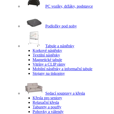
PC vozíky, držáky, podstavce
Podložky pod nohy
Tabule a nástěnky
Korkové nástěnky
Textilní nástěnky
Magnetické tabule
Vitríny a CLIP rámy
Mobilní nástěnky a informační tabule
Stojany na tiskopisy
Sedací soupravy a křesla
Křesla pro seniory
Relaxační křesla
Taburety a pouffy
Pohovky a válendy