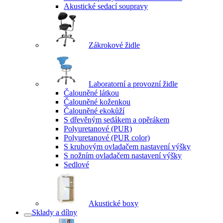
Akustické sedací soupravy
Zákrokové židle
Laboratorní a provozní židle
Čalouněné látkou
Čalouněné koženkou
Čalouněné ekokůží
S dřevěným sedákem a opěrákem
Polyuretanové (PUR)
Polyuretanové (PUR color)
S kruhovým ovladačem nastavení výšky
S nožním ovladačem nastavení výšky
Sedlové
Akustické boxy
Sklady a dílny