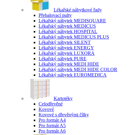
Lékařské nábytkové řady
Přebalovací pulty
Lékařský nábytek MEDISQUARE
Lékařský nábytek MEDICUS
Lékařský nábytek HOSPITAL
Lékařský nábytek MEDICUS PLUS
Lékařský nábytek SILENT
Lékařský nábytek ENERGY
Lékařský nábytek LUXORA
Lékařský nábytek PURE
Lékařský nábytek MEDI HIDE
Lékařský nábytek MEDI HIDE COLOR
Lékařský nábytek EUROMEDICA
Kartotéky
Celodřevěné
Kovové
Kovové s dřevěnými čílky
Pro formát A4
Pro formát A5
Pro formát A6