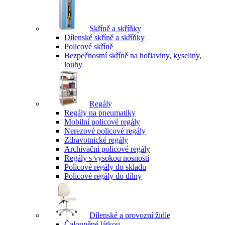
Skříně a skříňky
Dílenské skříně a skříňky
Policové skříně
Bezpečnostní skříně na hořlaviny, kyseliny,
louhy
Regály
Regály na pneumatiky
Mobilní policové regály
Nerezové policové regály
Zdravotnické regály
Archivační policové regály
Regály s vysokou nosností
Policové regály do skladu
Policové regály do dílny
Dílenské a provozní židle
Čalouněné látkou