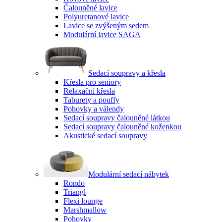
Čalouněné lavice
Polyuretanové lavice
Lavice se zvýšeným sedem
Modulární lavice SAGA
Sedací soupravy a křesla
Křesla pro seniory
Relaxační křesla
Taburety a pouffy
Pohovky a válendy
Sedací soupravy čalouněné látkou
Sedací soupravy čalouněné koženkou
Akustické sedací soupravy
Modulární sedací nábytek
Rondo
Triangl
Flexi lounge
Marshmallow
Pohovky