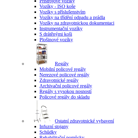
Přístrojové vozíky
Vozíky - ISO koše
Vozíky s příslušenstvím
Vozíky na třídění odpadu a prádla
Vozíky na zdravotnickou dokumentaci
Instrumentační vozíky
S drátěnými koši
Plošinové vozíky
Regály
Mobilní policové regály
Nerezové policové regály
Zdravotnické regály
Archivační policové regály
Regály s vysokou nosností
Policové regály do skladu
Ostatní zdravotnické vybavení
Infuzní stojany
Schůdky
Rehabilitační pomůcky