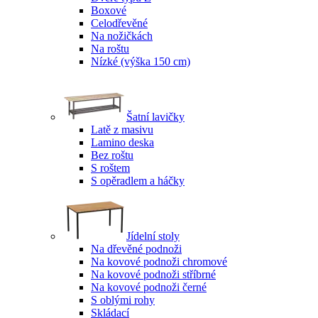
Boxové
Celodřevěné
Na nožičkách
Na roštu
Nízké (výška 150 cm)
Šatní lavičky
Latě z masivu
Lamino deska
Bez roštu
S roštem
S opěradlem a háčky
Jídelní stoly
Na dřevěné podnoži
Na kovové podnoži chromové
Na kovové podnoži stříbrné
Na kovové podnoži černé
S oblými rohy
Skládací