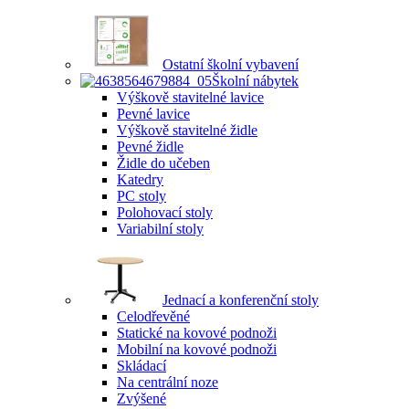
Ostatní školní vybavení
Školní nábytek
Výškově stavitelné lavice
Pevné lavice
Výškově stavitelné židle
Pevné židle
Židle do učeben
Katedry
PC stoly
Polohovací stoly
Variabilní stoly
Jednací a konferenční stoly
Celodřevěné
Statické na kovové podnoži
Mobilní na kovové podnoži
Skládací
Na centrální noze
Zvýšené