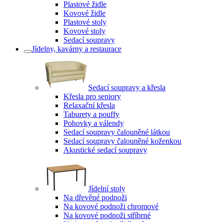
Plastové židle
Kovové židle
Plastové stoly
Kovové stoly
Sedací soupravy
Jídelny, kavárny a restaurace
Sedací soupravy a křesla
Křesla pro seniory
Relaxační křesla
Taburety a pouffy
Pohovky a válendy
Sedací soupravy čalouněné látkou
Sedací soupravy čalouněné koženkou
Akustické sedací soupravy
Jídelní stoly
Na dřevěné podnoži
Na kovové podnoži chromové
Na kovové podnoži stříbrné