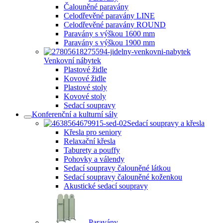
Čalouněné paravány
Celodřevěné paravány LINE
Celodřevěné paravány ROUND
Paravány s výškou 1600 mm
Paravány s výškou 1900 mm
Venkovní nábytek
Plastové židle
Kovové židle
Plastové stoly
Kovové stoly
Sedací soupravy
Konferenční a kulturní sály
Sedací soupravy a křesla
Křesla pro seniory
Relaxační křesla
Taburety a pouffy
Pohovky a válendy
Sedací soupravy čalouněné látkou
Sedací soupravy čalouněné koženkou
Akustické sedací soupravy
Paravány