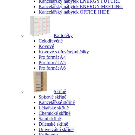
Kancelářský nábytek ENERGY FUTURE
Kancelářský nábytek ENERGY MEETING
Kancelářský nábytek OFFICE HIDE
Kartotéky
Celodřevěné
Kovové
Kovové s dřevěnými čílky
Pro formát A4
Pro formát A5
Pro formát A6
Skříně
Spisové skříně
Kancelářské skříně
Lékařské skříně
Chemické skříně
Šatní skříně
Dílenské skříně
Univerzální skříně
Knihovny