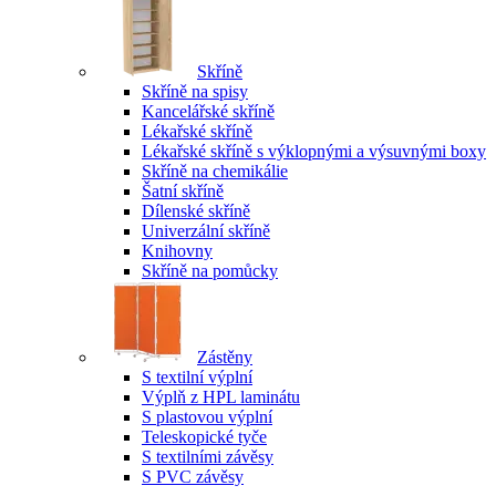
Skříně
Skříně na spisy
Kancelářské skříně
Lékařské skříně
Lékařské skříně s výklopnými a výsuvnými boxy
Skříně na chemikálie
Šatní skříně
Dílenské skříně
Univerzální skříně
Knihovny
Skříně na pomůcky
Zástěny
S textilní výplní
Výplň z HPL laminátu
S plastovou výplní
Teleskopické tyče
S textilními závěsy
S PVC závěsy