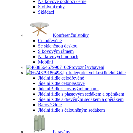
Na kovové podnoži černé
S oblými rohy
Skládací
Konferenční stolky
Celodřevěné
Se skleněnou deskou
S kovovým rámem
Na kovových nohách
Mobilní
Provozní vybavení
Jídelní židle
Jídelní židle celodřevěné
Jídelní židle celoplastové
Jídelní židle s kovovými nohami
Jídelní židle s plastovým sedákem a opěrákem
Jídelní židle s dřevěným sedákem a opěrákem
Barové židle
Jídelní židle s čalouněným sedákem
Paravány