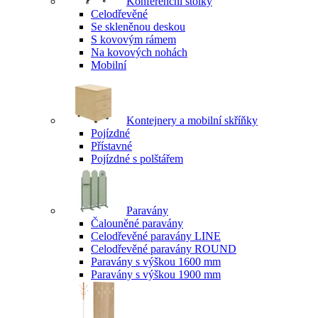
Konferenční stolky
Celodřevěné
Se skleněnou deskou
S kovovým rámem
Na kovových nohách
Mobilní
Kontejnery a mobilní skříňky
Pojízdné
Přístavné
Pojízdné s polštářem
Paravány
Čalouněné paravány
Celodřevěné paravány LINE
Celodřevěné paravány ROUND
Paravány s výškou 1600 mm
Paravány s výškou 1900 mm