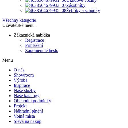
Úklidové vozíky
Zásobníky
Žebříky a schůdky
Všechny kategorie
Uživatelské menu
Zákaznická nabídka
Registrace
Přihlášení
Zapomenuté heslo
Menu
O nás
Showroom
Výroba
Inspirace
Naše služby
Naše katalogy
Obchodní podmínky
Projekt
Náhradní plnění
Volná místa
Sleva na nákup