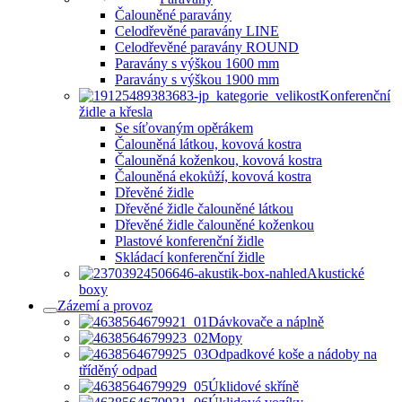
Čalouněné paravány
Celodřevěné paravány LINE
Celodřevěné paravány ROUND
Paravány s výškou 1600 mm
Paravány s výškou 1900 mm
Konferenční
židle a křesla
Se síťovaným opěrákem
Čalouněná látkou, kovová kostra
Čalouněná koženkou, kovová kostra
Čalouněná ekokůží, kovová kostra
Dřevěné židle
Dřevěné židle čalouněné látkou
Dřevěné židle čalouněné koženkou
Plastové konferenční židle
Skládací konferenční židle
Akustické
boxy
Zázemí a provoz
Dávkovače a náplně
Mopy
Odpadkové koše a nádoby na
tříděný odpad
Úklidové skříně