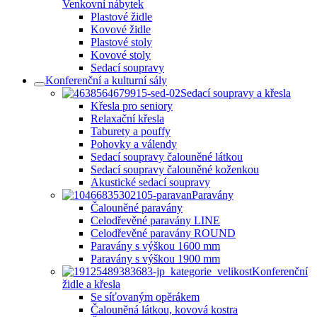
Venkovní nábytek
Plastové židle
Kovové židle
Plastové stoly
Kovové stoly
Sedací soupravy
Konferenční a kulturní sály
Sedací soupravy a křesla
Křesla pro seniory
Relaxační křesla
Taburety a pouffy
Pohovky a válendy
Sedací soupravy čalouněné látkou
Sedací soupravy čalouněné koženkou
Akustické sedací soupravy
Paravány
Čalouněné paravány
Celodřevěné paravány LINE
Celodřevěné paravány ROUND
Paravány s výškou 1600 mm
Paravány s výškou 1900 mm
Konferenční
židle a křesla
Se síťovaným opěrákem
Čalouněná látkou, kovová kostra