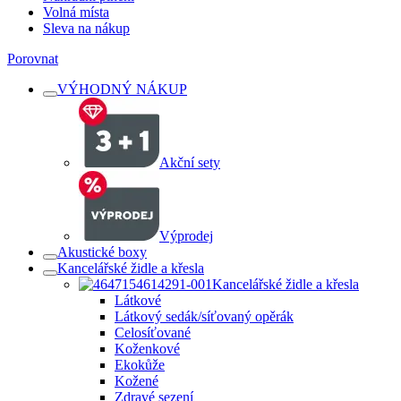
Volná místa
Sleva na nákup
Porovnat
VÝHODNÝ NÁKUP
Akční sety
Výprodej
Akustické boxy
Kancelářské židle a křesla
Kancelářské židle a křesla
Látkové
Látkový sedák/síťovaný opěrák
Celosíťované
Koženkové
Ekokůže
Kožené
Zdravé sezení