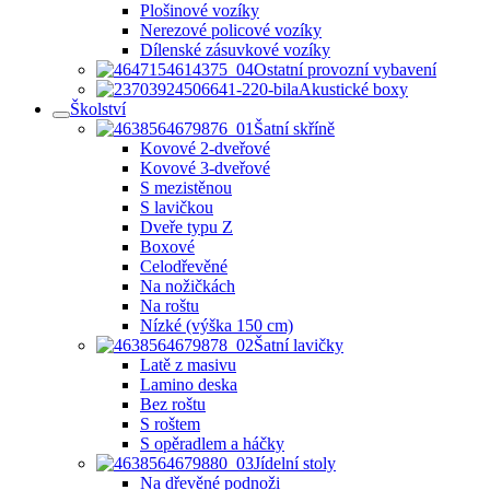
Plošinové vozíky
Nerezové policové vozíky
Dílenské zásuvkové vozíky
Ostatní provozní vybavení
Akustické boxy
Školství
Šatní skříně
Kovové 2-dveřové
Kovové 3-dveřové
S mezistěnou
S lavičkou
Dveře typu Z
Boxové
Celodřevěné
Na nožičkách
Na roštu
Nízké (výška 150 cm)
Šatní lavičky
Latě z masivu
Lamino deska
Bez roštu
S roštem
S opěradlem a háčky
Jídelní stoly
Na dřevěné podnoži