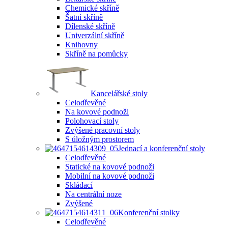
Chemické skříně
Šatní skříně
Dílenské skříně
Univerzální skříně
Knihovny
Skříně na pomůcky
Kancelářské stoly
Celodřevěné
Na kovové podnoži
Polohovací stoly
Zvýšené pracovní stoly
S úložným prostorem
Jednací a konferenční stoly
Celodřevěné
Statické na kovové podnoži
Mobilní na kovové podnoži
Skládací
Na centrální noze
Zvýšené
Konferenční stolky
Celodřevěné