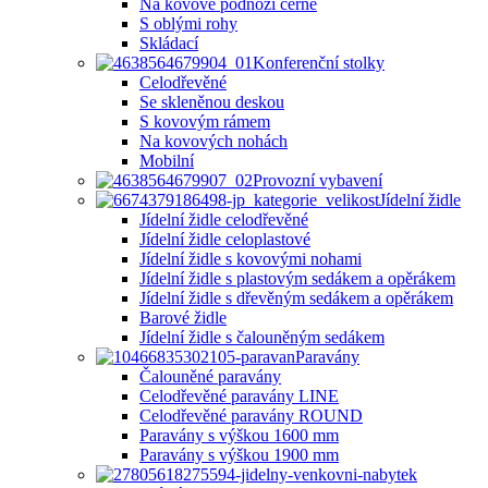
Na kovové podnoži černé
S oblými rohy
Skládací
Konferenční stolky
Celodřevěné
Se skleněnou deskou
S kovovým rámem
Na kovových nohách
Mobilní
Provozní vybavení
Jídelní židle
Jídelní židle celodřevěné
Jídelní židle celoplastové
Jídelní židle s kovovými nohami
Jídelní židle s plastovým sedákem a opěrákem
Jídelní židle s dřevěným sedákem a opěrákem
Barové židle
Jídelní židle s čalouněným sedákem
Paravány
Čalouněné paravány
Celodřevěné paravány LINE
Celodřevěné paravány ROUND
Paravány s výškou 1600 mm
Paravány s výškou 1900 mm