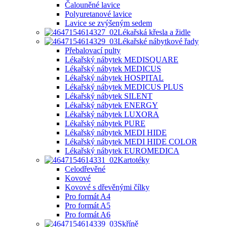
Čalouněné lavice
Polyuretanové lavice
Lavice se zvýšeným sedem
Lékařská křesla a židle
Lékařské nábytkové řady
Přebalovací pulty
Lékařský nábytek MEDISQUARE
Lékařský nábytek MEDICUS
Lékařský nábytek HOSPITAL
Lékařský nábytek MEDICUS PLUS
Lékařský nábytek SILENT
Lékařský nábytek ENERGY
Lékařský nábytek LUXORA
Lékařský nábytek PURE
Lékařský nábytek MEDI HIDE
Lékařský nábytek MEDI HIDE COLOR
Lékařský nábytek EUROMEDICA
Kartotéky
Celodřevěné
Kovové
Kovové s dřevěnými čílky
Pro formát A4
Pro formát A5
Pro formát A6
Skříně