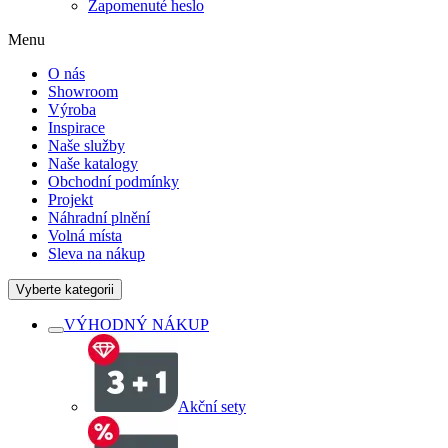
Zapomenuté heslo
Menu
O nás
Showroom
Výroba
Inspirace
Naše služby
Naše katalogy
Obchodní podmínky
Projekt
Náhradní plnění
Volná místa
Sleva na nákup
Vyberte kategorii
VÝHODNÝ NÁKUP
Akční sety