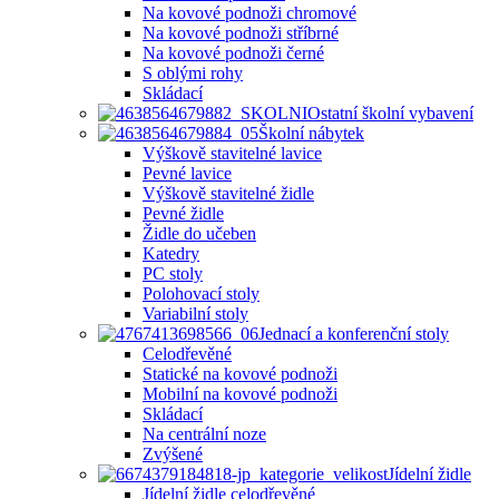
Na kovové podnoži chromové
Na kovové podnoži stříbrné
Na kovové podnoži černé
S oblými rohy
Skládací
Ostatní školní vybavení
Školní nábytek
Výškově stavitelné lavice
Pevné lavice
Výškově stavitelné židle
Pevné židle
Židle do učeben
Katedry
PC stoly
Polohovací stoly
Variabilní stoly
Jednací a konferenční stoly
Celodřevěné
Statické na kovové podnoži
Mobilní na kovové podnoži
Skládací
Na centrální noze
Zvýšené
Jídelní židle
Jídelní židle celodřevěné