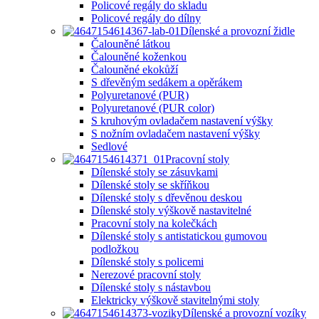
Policové regály do skladu
Policové regály do dílny
Dílenské a provozní židle
Čalouněné látkou
Čalouněné koženkou
Čalouněné ekokůží
S dřevěným sedákem a opěrákem
Polyuretanové (PUR)
Polyuretanové (PUR color)
S kruhovým ovladačem nastavení výšky
S nožním ovladačem nastavení výšky
Sedlové
Pracovní stoly
Dílenské stoly se zásuvkami
Dílenské stoly se skříňkou
Dílenské stoly s dřevěnou deskou
Dílenské stoly výškově nastavitelné
Pracovní stoly na kolečkách
Dílenské stoly s antistatickou gumovou
podložkou
Dílenské stoly s policemi
Nerezové pracovní stoly
Dílenské stoly s nástavbou
Elektricky výškově stavitelnými stoly
Dílenské a provozní vozíky