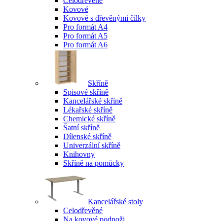
Celodřevěné
Kovové
Kovové s dřevěnými čílky
Pro formát A4
Pro formát A5
Pro formát A6
Skříně
Spisové skříně
Kancelářské skříně
Lékařské skříně
Chemické skříně
Šatní skříně
Dílenské skříně
Univerzální skříně
Knihovny
Skříně na pomůcky
Kancelářské stoly
Celodřevěné
Na kovové podnoži