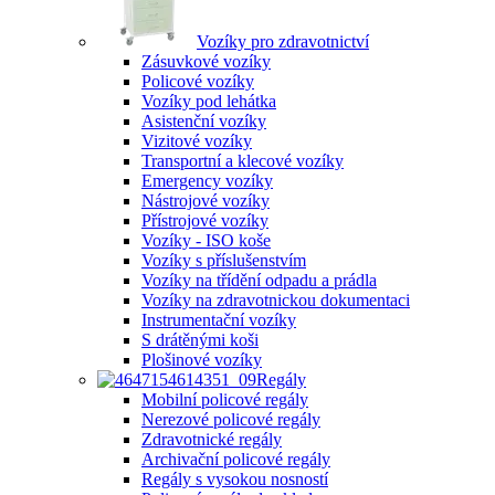
Vozíky pro zdravotnictví
Zásuvkové vozíky
Policové vozíky
Vozíky pod lehátka
Asistenční vozíky
Vizitové vozíky
Transportní a klecové vozíky
Emergency vozíky
Nástrojové vozíky
Přístrojové vozíky
Vozíky - ISO koše
Vozíky s příslušenstvím
Vozíky na třídění odpadu a prádla
Vozíky na zdravotnickou dokumentaci
Instrumentační vozíky
S drátěnými koši
Plošinové vozíky
Regály
Mobilní policové regály
Nerezové policové regály
Zdravotnické regály
Archivační policové regály
Regály s vysokou nosností