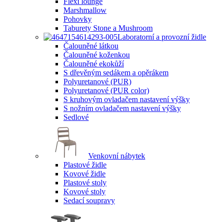
Flexi lounge
Marshmallow
Pohovky
Taburety Stone a Mushroom
Laboratorní a provozní židle
Čalouněné látkou
Čalouněné koženkou
Čalouněné ekokůží
S dřevěným sedákem a opěrákem
Polyuretanové (PUR)
Polyuretanové (PUR color)
S kruhovým ovladačem nastavení výšky
S nožním ovladačem nastavení výšky
Sedlové
Venkovní nábytek
Plastové židle
Kovové židle
Plastové stoly
Kovové stoly
Sedací soupravy