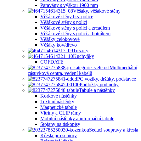
Paravány s výškou 1900 mm
Věšáky, věšákové stěny
Věšákové stěny bez police
Věšákové stěny s policí
Věšákové stěny s policí a zrcadlem
Věšákové stěny s policí a botníkem
Věšáky celokovové
Věšáky kov/dřevo
Trezory
Kuchyňky
COFDATE
Multimediální
zásuvková centra, vedení kabelů
PC vozíky, držáky, podstavce
Podložky pod nohy
Tabule a nástěnky
Korkové nástěnky
Textilní nástěnky
Magnetické tabule
Vitríny a CLIP rámy
Mobilní nástěnky a informační tabule
Stojany na tiskopisy
Sedací soupravy a křesla
Křesla pro seniory