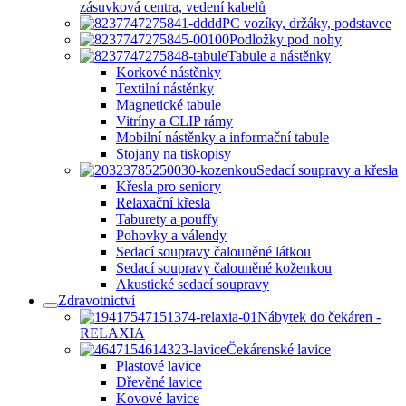
zásuvková centra, vedení kabelů
PC vozíky, držáky, podstavce
Podložky pod nohy
Tabule a nástěnky
Korkové nástěnky
Textilní nástěnky
Magnetické tabule
Vitríny a CLIP rámy
Mobilní nástěnky a informační tabule
Stojany na tiskopisy
Sedací soupravy a křesla
Křesla pro seniory
Relaxační křesla
Taburety a pouffy
Pohovky a válendy
Sedací soupravy čalouněné látkou
Sedací soupravy čalouněné koženkou
Akustické sedací soupravy
Zdravotnictví
Nábytek do čekáren -
RELAXIA
Čekárenské lavice
Plastové lavice
Dřevěné lavice
Kovové lavice