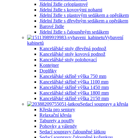
Jídelní židle celoplastové
Jídelní židle s kovovými nohami
Jídelní židle s plastovým sedákem a opěrákem
Jídelní židle s dřevěným sedákem a opěrákem
Barové židle
Jídelní židle s čalouněným sedákem
Vybavení
kabinetů
Kancelářské stoly dřevěná podnož
Kancelářské stoly kovová podnož
Kancelářské stoly polohovací
Kontejner
Doplňky
Kancelářské skříně výška 750 mm
Kancelářské skříně výška 1100 mm
Kancelářské skříně výška 1450 mm
Kancelářské skříně výška 1800 mm
Kancelářské skříně výška 2150 mm
Sedací soupravy a křesla
Křesla pro seniory
Relaxační křesla
Taburety a pouffy
Pohovky a válendy
Sedací soupravy čalouněné látkou
Sedací soupravy čalouněné koženkou