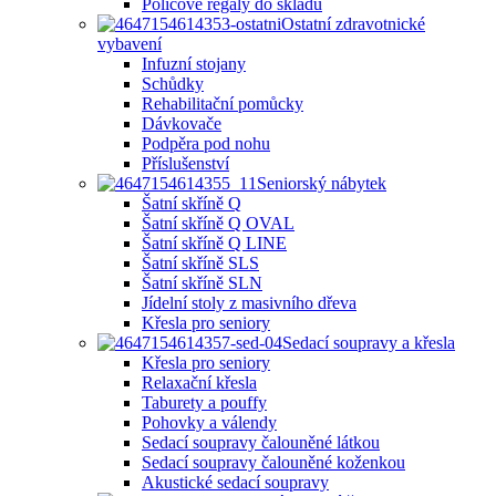
Policové regály do skladu
Ostatní zdravotnické
vybavení
Infuzní stojany
Schůdky
Rehabilitační pomůcky
Dávkovače
Podpěra pod nohu
Příslušenství
Seniorský nábytek
Šatní skříně Q
Šatní skříně Q OVAL
Šatní skříně Q LINE
Šatní skříně SLS
Šatní skříně SLN
Jídelní stoly z masivního dřeva
Křesla pro seniory
Sedací soupravy a křesla
Křesla pro seniory
Relaxační křesla
Taburety a pouffy
Pohovky a válendy
Sedací soupravy čalouněné látkou
Sedací soupravy čalouněné koženkou
Akustické sedací soupravy