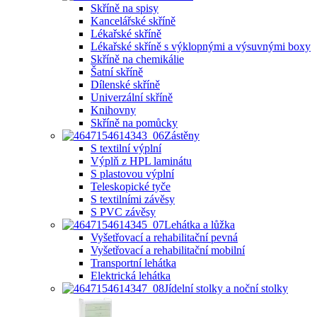
Skříně na spisy
Kancelářské skříně
Lékařské skříně
Lékařské skříně s výklopnými a výsuvnými boxy
Skříně na chemikálie
Šatní skříně
Dílenské skříně
Univerzální skříně
Knihovny
Skříně na pomůcky
Zástěny
S textilní výplní
Výplň z HPL laminátu
S plastovou výplní
Teleskopické tyče
S textilními závěsy
S PVC závěsy
Lehátka a lůžka
Vyšetřovací a rehabilitační pevná
Vyšetřovací a rehabilitační mobilní
Transportní lehátka
Elektrická lehátka
Jídelní stolky a noční stolky