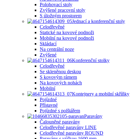
Polohovací stoly
Zvýšené pracovní stoly
S úložným prostorem
Jednací a konferenční stoly
Celodřevěné
Statické na kovové podnoži
Mobilní na kovové podnoži
Skládací
Na centrální noze
Zvýšené
Konferenční stolky
Celodřevěné
Se skleněnou deskou
S kovovým rámem
Na kovových nohách
Mobilní
Kontejnery a mobilní skříňky
Pojízdné
Přístavné
Pojízdné s polštářem
Paravány
Čalouněné paravány
Celodřevěné paravány LINE
Celodřevěné paravány ROUND
Paravány s výškou 1600 mm