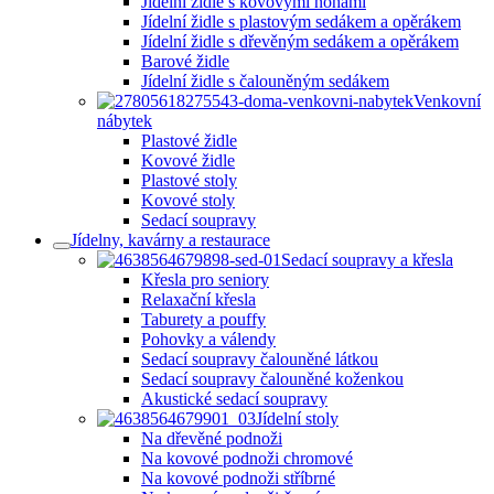
Jídelní židle s kovovými nohami
Jídelní židle s plastovým sedákem a opěrákem
Jídelní židle s dřevěným sedákem a opěrákem
Barové židle
Jídelní židle s čalouněným sedákem
Venkovní
nábytek
Plastové židle
Kovové židle
Plastové stoly
Kovové stoly
Sedací soupravy
Jídelny, kavárny a restaurace
Sedací soupravy a křesla
Křesla pro seniory
Relaxační křesla
Taburety a pouffy
Pohovky a válendy
Sedací soupravy čalouněné látkou
Sedací soupravy čalouněné koženkou
Akustické sedací soupravy
Jídelní stoly
Na dřevěné podnoži
Na kovové podnoži chromové
Na kovové podnoži stříbrné