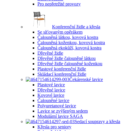
Pro nepřetržité provozy
Konferenční židle a křesla
Se síťovaným opěrákem
Čalouněná látkou, kovová kostra
Čalouněná koženkou, kovová kostra
Čalouněná ekokůží, kovová kostra
Dřevěné židle
Dřevěné židle čalouněné látkou
Dřevěné židle čalouněné koženkou
Plastové konferenční židle
Skládací konferenční židle
Čekárenské lavice
Plastové lavice
Dřevěné lavice
Kovové lavice
Čalouněné lavice
Polyuretanové lavice
Lavice se zvýšeným sedem
Modulární lavice SAGA
Sedací soupravy a křesla
Křesla pro seniory