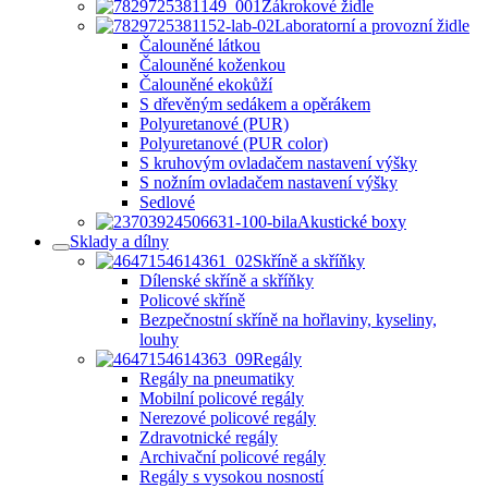
Zákrokové židle
Laboratorní a provozní židle
Čalouněné látkou
Čalouněné koženkou
Čalouněné ekokůží
S dřevěným sedákem a opěrákem
Polyuretanové (PUR)
Polyuretanové (PUR color)
S kruhovým ovladačem nastavení výšky
S nožním ovladačem nastavení výšky
Sedlové
Akustické boxy
Sklady a dílny
Skříně a skříňky
Dílenské skříně a skříňky
Policové skříně
Bezpečnostní skříně na hořlaviny, kyseliny,
louhy
Regály
Regály na pneumatiky
Mobilní policové regály
Nerezové policové regály
Zdravotnické regály
Archivační policové regály
Regály s vysokou nosností