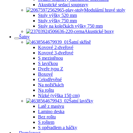
Akustické sedací soupravy
Modulární hravé stoly
Stoly výšky 520 mm
Stoly výšky 750 mm
Stoly na kolečkách výšky 750 mm
Akustické boxy
Šatny
Šatní skříně
Kovové 2-dveřové
Kovové 3-dveřové
S mezistěnou
S lavičkou
Dveře typu Z
Boxové
Celodřevěné
Na nožičkách
Na roštu
Nízké (výška 150 cm)
Šatní lavičky
Latě z masivu
Lamino deska
Bez roštu
S roštem
S opěradlem a háčky
Domácnost