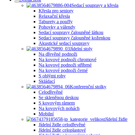
Sedací soupravy a křesla
Křesla pro seniory
Relaxační křesla
Taburety a pouffy
Pohovky a válendy
Sedací soupravy čalouněné látkou
Sedací soupravy čalouněné koženkou
Akustické sedací soupravy
Jídelní stoly
Na dřevěné podnoži
Na kovové podnoži chromové
Na kovové podnoži stříbrné
Na kovové podnoži černé
S oblými rohy
Skládací
Konferenční stolky
Celodřevěné
Se skleněnou deskou
S kovovým rámem
Na kovových nohách
Mobilní
Jídelní židle
Jídelní židle celodřevěné
Jídelní židle celoplastové