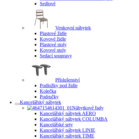
Sedlové
Venkovní nábytek
Plastové židle
Kovové židle
Plastové stoly
Kovové stoly
Sedací soupravy
Příslušenství
Podložky pod židle
Kolečka
Područky
Kancelářský nábytek
Nábytkové řady
Kancelářský nábytek AERO
Kancelářský nábytek COLUMBA
Kancelářské sety
Kancelářský nábytek LINIE
Kancelářský nábytek TIME