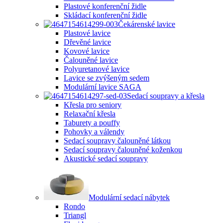
Plastové konferenční židle
Skládací konferenční židle
Čekárenské lavice
Plastové lavice
Dřevěné lavice
Kovové lavice
Čalouněné lavice
Polyuretanové lavice
Lavice se zvýšeným sedem
Modulární lavice SAGA
Sedací soupravy a křesla
Křesla pro seniory
Relaxační křesla
Taburety a pouffy
Pohovky a válendy
Sedací soupravy čalouněné látkou
Sedací soupravy čalouněné koženkou
Akustické sedací soupravy
Modulární sedací nábytek
Rondo
Triangl