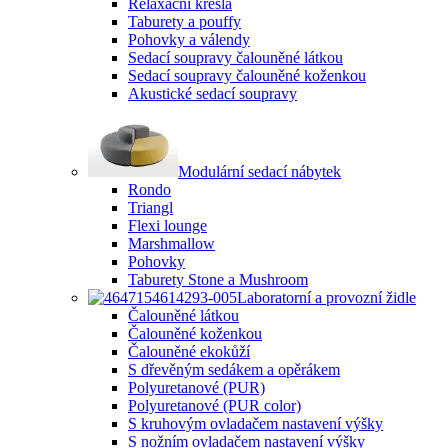
Relaxační křesla
Taburety a pouffy
Pohovky a válendy
Sedací soupravy čalouněné látkou
Sedací soupravy čalouněné koženkou
Akustické sedací soupravy
Modulární sedací nábytek
Rondo
Triangl
Flexi lounge
Marshmallow
Pohovky
Taburety Stone a Mushroom
Laboratorní a provozní židle
Čalouněné látkou
Čalouněné koženkou
Čalouněné ekokůží
S dřevěným sedákem a opěrákem
Polyuretanové (PUR)
Polyuretanové (PUR color)
S kruhovým ovladačem nastavení výšky
S nožním ovladačem nastavení výšky