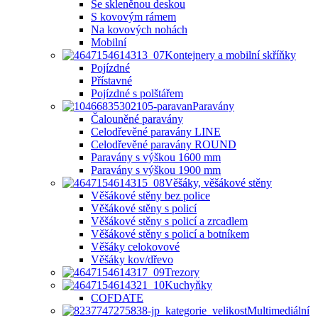
Se skleněnou deskou
S kovovým rámem
Na kovových nohách
Mobilní
Kontejnery a mobilní skříňky
Pojízdné
Přístavné
Pojízdné s polštářem
Paravány
Čalouněné paravány
Celodřevěné paravány LINE
Celodřevěné paravány ROUND
Paravány s výškou 1600 mm
Paravány s výškou 1900 mm
Věšáky, věšákové stěny
Věšákové stěny bez police
Věšákové stěny s policí
Věšákové stěny s policí a zrcadlem
Věšákové stěny s policí a botníkem
Věšáky celokovové
Věšáky kov/dřevo
Trezory
Kuchyňky
COFDATE
Multimediální