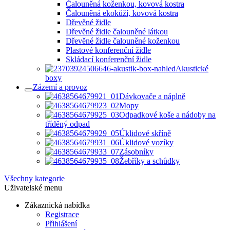
Čalouněná koženkou, kovová kostra
Čalouněná ekokůží, kovová kostra
Dřevěné židle
Dřevěné židle čalouněné látkou
Dřevěné židle čalouněné koženkou
Plastové konferenční židle
Skládací konferenční židle
Akustické
boxy
Zázemí a provoz
Dávkovače a náplně
Mopy
Odpadkové koše a nádoby na
tříděný odpad
Úklidové skříně
Úklidové vozíky
Zásobníky
Žebříky a schůdky
Všechny kategorie
Uživatelské menu
Zákaznická nabídka
Registrace
Přihlášení