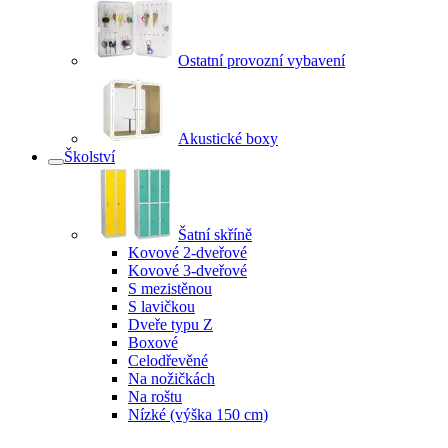
Ostatní provozní vybavení
Akustické boxy
Školství
Šatní skříně
Kovové 2-dveřové
Kovové 3-dveřové
S mezistěnou
S lavičkou
Dveře typu Z
Boxové
Celodřevěné
Na nožičkách
Na roštu
Nízké (výška 150 cm)