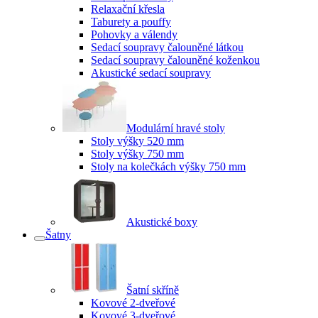
Relaxační křesla
Taburety a pouffy
Pohovky a válendy
Sedací soupravy čalouněné látkou
Sedací soupravy čalouněné koženkou
Akustické sedací soupravy
Modulární hravé stoly
Stoly výšky 520 mm
Stoly výšky 750 mm
Stoly na kolečkách výšky 750 mm
Akustické boxy
Šatny
Šatní skříně
Kovové 2-dveřové
Kovové 3-dveřové