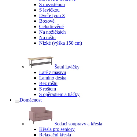
S mezistěnou
S lavičkou
Dveře typu Z
Boxové
Celodřevěné
Na nožičkách
Na roštu
Nízké (výška 150 cm)
Šatní lavičky
Latě z masivu
Lamino deska
Bez roštu
S roštem
S opěradlem a háčky
Domácnost
Sedací soupravy a křesla
Křesla pro seniory
Relaxační křesla