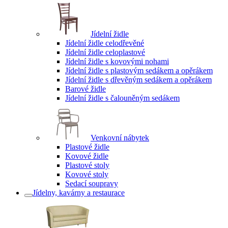
Jídelní židle
Jídelní židle celodřevěné
Jídelní židle celoplastové
Jídelní židle s kovovými nohami
Jídelní židle s plastovým sedákem a opěrákem
Jídelní židle s dřevěným sedákem a opěrákem
Barové židle
Jídelní židle s čalouněným sedákem
Venkovní nábytek
Plastové židle
Kovové židle
Plastové stoly
Kovové stoly
Sedací soupravy
Jídelny, kavárny a restaurace