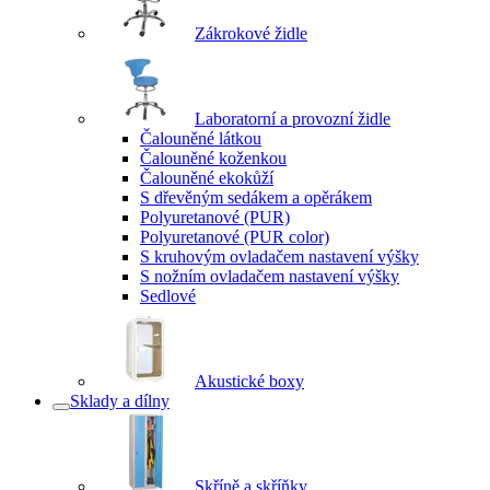
Zákrokové židle
Laboratorní a provozní židle
Čalouněné látkou
Čalouněné koženkou
Čalouněné ekokůží
S dřevěným sedákem a opěrákem
Polyuretanové (PUR)
Polyuretanové (PUR color)
S kruhovým ovladačem nastavení výšky
S nožním ovladačem nastavení výšky
Sedlové
Akustické boxy
Sklady a dílny
Skříně a skříňky