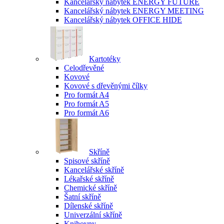
Kancelářský nábytek ENERGY FUTURE
Kancelářský nábytek ENERGY MEETING
Kancelářský nábytek OFFICE HIDE
Kartotéky
Celodřevěné
Kovové
Kovové s dřevěnými čílky
Pro formát A4
Pro formát A5
Pro formát A6
Skříně
Spisové skříně
Kancelářské skříně
Lékařské skříně
Chemické skříně
Šatní skříně
Dílenské skříně
Univerzální skříně
Knihovny