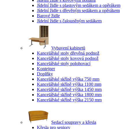
Jídelní židle s kovovými nohami
Jídelní židle s plastovým sedákem a opěrákem
Jídelní židle s dřevěným sedákem a opěrákem
Barové židle
Jídelní židle s čalouněným sedákem
Vybavení kabinetů
Kancelářské stoly dřevěná podnož
Kancelářské stoly kovová podnož
Kancelářské stoly polohovací
Kontejner
Doplňky
Kancelářské skříně výška 750 mm
Kancelářské skříně výška 1100 mm
Kancelářské skříně výška 1450 mm
Kancelářské skříně výška 1800 mm
Kancelářské skříně výška 2150 mm
Sedací soupravy a křesla
Křesla pro seniory