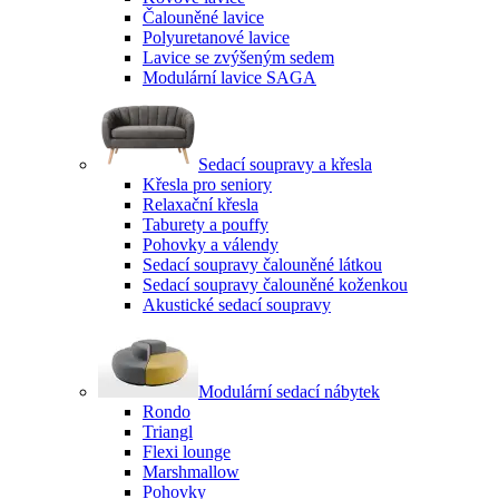
Čalouněné lavice
Polyuretanové lavice
Lavice se zvýšeným sedem
Modulární lavice SAGA
Sedací soupravy a křesla
Křesla pro seniory
Relaxační křesla
Taburety a pouffy
Pohovky a válendy
Sedací soupravy čalouněné látkou
Sedací soupravy čalouněné koženkou
Akustické sedací soupravy
Modulární sedací nábytek
Rondo
Triangl
Flexi lounge
Marshmallow
Pohovky