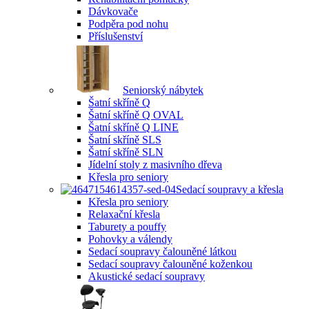
Dávkovače
Podpěra pod nohu
Příslušenství
Seniorský nábytek
Šatní skříně Q
Šatní skříně Q OVAL
Šatní skříně Q LINE
Šatní skříně SLS
Šatní skříně SLN
Jídelní stoly z masivního dřeva
Křesla pro seniory
Sedací soupravy a křesla
Křesla pro seniory
Relaxační křesla
Taburety a pouffy
Pohovky a válendy
Sedací soupravy čalouněné látkou
Sedací soupravy čalouněné koženkou
Akustické sedací soupravy