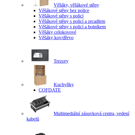
Věšáky, věšákové stěny
Věšákové stěny bez police
Věšákové stěny s policí
Věšákové stěny s policí a zrcadlem
Věšákové stěny s policí a botníkem
Věšáky celokovové
Věšáky kov/dřevo
Trezory
Kuchyňky
COFDATE
Multimediální zásuvková centra, vedení
kabelů