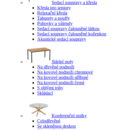
Sedací soupravy a křesla
Křesla pro seniory
Relaxační křesla
Taburety a pouffy
Pohovky a válendy
Sedací soupravy čalouněné látkou
Sedací soupravy čalouněné koženkou
Akustické sedací soupravy
Jídelní stoly
Na dřevěné podnoži
Na kovové podnoži chromové
Na kovové podnoži stříbrné
Na kovové podnoži černé
S oblými rohy
Skládací
Konferenční stolky
Celodřevěné
Se skleněnou deskou