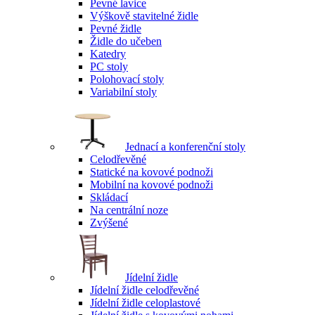
Pevné lavice
Výškově stavitelné židle
Pevné židle
Židle do učeben
Katedry
PC stoly
Polohovací stoly
Variabilní stoly
Jednací a konferenční stoly
Celodřevěné
Statické na kovové podnoži
Mobilní na kovové podnoži
Skládací
Na centrální noze
Zvýšené
Jídelní židle
Jídelní židle celodřevěné
Jídelní židle celoplastové