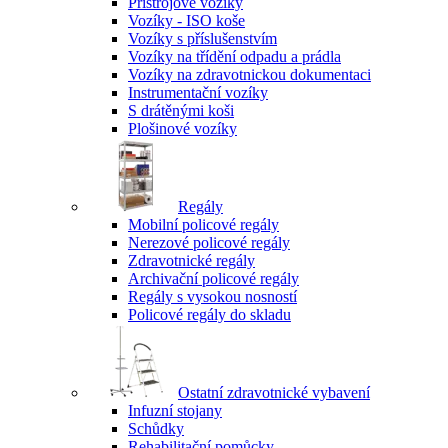
Přístrojové vozíky
Vozíky - ISO koše
Vozíky s příslušenstvím
Vozíky na třídění odpadu a prádla
Vozíky na zdravotnickou dokumentaci
Instrumentační vozíky
S drátěnými koši
Plošinové vozíky
Regály
Mobilní policové regály
Nerezové policové regály
Zdravotnické regály
Archivační policové regály
Regály s vysokou nosností
Policové regály do skladu
Ostatní zdravotnické vybavení
Infuzní stojany
Schůdky
Rehabilitační pomůcky