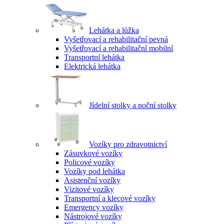
Lehátka a lůžka
Vyšetřovací a rehabilitační pevná
Vyšetřovací a rehabilitační mobilní
Transportní lehátka
Elektrická lehátka
Jídelní stolky a noční stolky
Vozíky pro zdravotnictví
Zásuvkové vozíky
Policové vozíky
Vozíky pod lehátka
Asistenční vozíky
Vizitové vozíky
Transportní a klecové vozíky
Emergency vozíky
Nástrojové vozíky