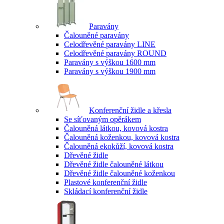
Paravány
Čalouněné paravány
Celodřevěné paravány LINE
Celodřevěné paravány ROUND
Paravány s výškou 1600 mm
Paravány s výškou 1900 mm
Konferenční židle a křesla
Se síťovaným opěrákem
Čalouněná látkou, kovová kostra
Čalouněná koženkou, kovová kostra
Čalouněná ekokůží, kovová kostra
Dřevěné židle
Dřevěné židle čalouněné látkou
Dřevěné židle čalouněné koženkou
Plastové konferenční židle
Skládací konferenční židle