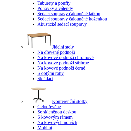
Taburety a pouffy
Pohovky a válendy
Sedací soupravy čalouněné látkou
Sedací soupravy čalouněné koženkou
Akustické sedací soupravy
Jídelní stoly
Na dřevěné podnoži
Na kovové podnoži chromové
Na kovové podnoži stříbrné
Na kovové podnoži černé
S oblými rohy
Skládací
Konferenční stolky
Celodřevěné
Se skleněnou deskou
S kovovým rámem
Na kovových nohách
Mobilní