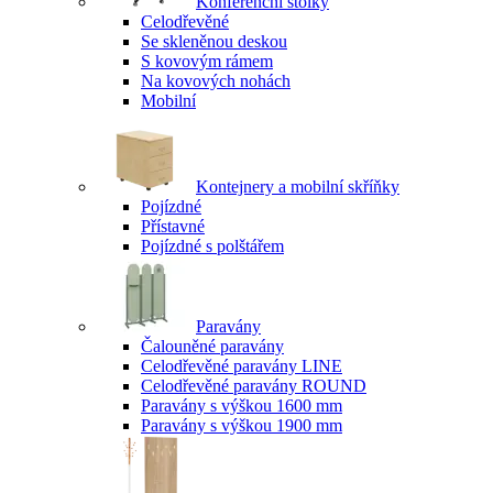
Konferenční stolky
Celodřevěné
Se skleněnou deskou
S kovovým rámem
Na kovových nohách
Mobilní
Kontejnery a mobilní skříňky
Pojízdné
Přístavné
Pojízdné s polštářem
Paravány
Čalouněné paravány
Celodřevěné paravány LINE
Celodřevěné paravány ROUND
Paravány s výškou 1600 mm
Paravány s výškou 1900 mm