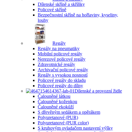
Dílenské skříně a skříňky
Policové skříně
Bezpečnostní skříně na hořlaviny, kyseliny,
louhy
Regály
Regály na pneumatiky
Mobilní policové regály
Nerezové policové regály
Zdravotnické regály
Archivační policové regály
Regály s vysokou nosností
Policové regály do skladu
Policové regály do dílny
Dílenské a provozní židle
Čalouněné látkou
Čalouněné koženkou
Čalouněné ekokůží
S dřevěným sedákem a opěrákem
Polyuretanové (PUR)
Polyuretanové (PUR color)
S kruhovým ovladačem nastavení výšky