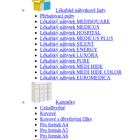
Lékařské nábytkové řady
Přebalovací pulty
Lékařský nábytek MEDISQUARE
Lékařský nábytek MEDICUS
Lékařský nábytek HOSPITAL
Lékařský nábytek MEDICUS PLUS
Lékařský nábytek SILENT
Lékařský nábytek ENERGY
Lékařský nábytek LUXORA
Lékařský nábytek PURE
Lékařský nábytek MEDI HIDE
Lékařský nábytek MEDI HIDE COLOR
Lékařský nábytek EUROMEDICA
Kartotéky
Celodřevěné
Kovové
Kovové s dřevěnými čílky
Pro formát A4
Pro formát A5
Pro formát A6