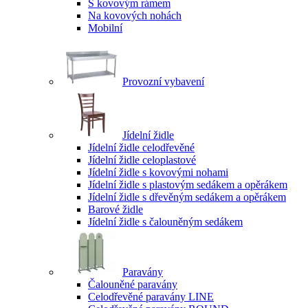
S kovovým rámem
Na kovových nohách
Mobilní
Provozní vybavení
Jídelní židle
Jídelní židle celodřevěné
Jídelní židle celoplastové
Jídelní židle s kovovými nohami
Jídelní židle s plastovým sedákem a opěrákem
Jídelní židle s dřevěným sedákem a opěrákem
Barové židle
Jídelní židle s čalouněným sedákem
Paravány
Čalouněné paravány
Celodřevěné paravány LINE