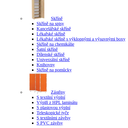
Skříně
Skříně na spisy
Kancelářské skříně
Lékařské skříně
Lékařské skříně s výklopnými a výsuvnými boxy
Skříně na chemikálie
Šatní skříně
Dílenské skříně
Univerzální skříně
Knihovny
Skříně na pomůcky
Zástěny
S textilní výplní
Výplň z HPL laminátu
S plastovou výplní
Teleskopické tyče
S textilními závěsy
S PVC závěsy