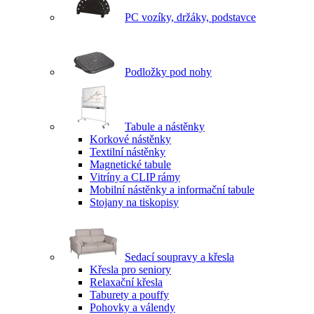
PC vozíky, držáky, podstavce
Podložky pod nohy
Tabule a nástěnky
Korkové nástěnky
Textilní nástěnky
Magnetické tabule
Vitríny a CLIP rámy
Mobilní nástěnky a informační tabule
Stojany na tiskopisy
Sedací soupravy a křesla
Křesla pro seniory
Relaxační křesla
Taburety a pouffy
Pohovky a válendy