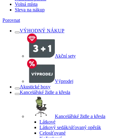
Volná místa
Sleva na nákup
Porovnat
VÝHODNÝ NÁKUP
Akční sety
Výprodej
Akustické boxy
Kancelářské židle a křesla
Kancelářské židle a křesla
Látkové
Látkový sedák/síťovaný opěrák
Celosíťované