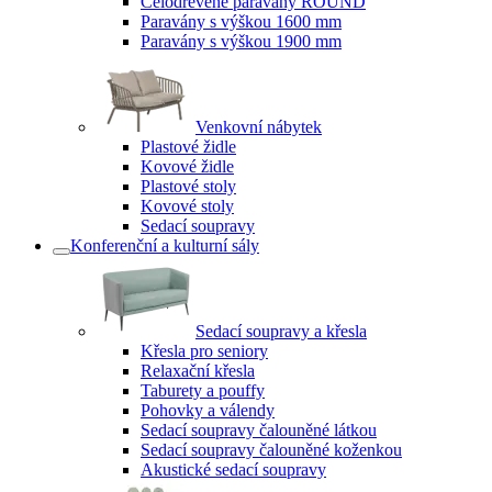
Celodřevěné paravány ROUND
Paravány s výškou 1600 mm
Paravány s výškou 1900 mm
Venkovní nábytek
Plastové židle
Kovové židle
Plastové stoly
Kovové stoly
Sedací soupravy
Konferenční a kulturní sály
Sedací soupravy a křesla
Křesla pro seniory
Relaxační křesla
Taburety a pouffy
Pohovky a válendy
Sedací soupravy čalouněné látkou
Sedací soupravy čalouněné koženkou
Akustické sedací soupravy