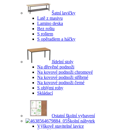
Šatní lavičky
Latě z masivu
Lamino deska
Bez roštu
S roštem
S opěradlem a háčky
Jídelní stoly
Na dřevěné podnoži
Na kovové podnoži chromové
Na kovové podnoži stříbrné
Na kovové podnoži černé
S oblými rohy
Skládací
Ostatní školní vybavení
Školní nábytek
Výškově stavitelné lavice