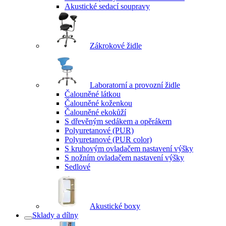
Akustické sedací soupravy
Zákrokové židle
Laboratorní a provozní židle
Čalouněné látkou
Čalouněné koženkou
Čalouněné ekokůží
S dřevěným sedákem a opěrákem
Polyuretanové (PUR)
Polyuretanové (PUR color)
S kruhovým ovladačem nastavení výšky
S nožním ovladačem nastavení výšky
Sedlové
Akustické boxy
Sklady a dílny