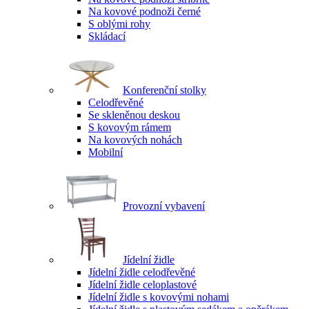
Na kovové podnoži černé
S oblými rohy
Skládací
Konferenční stolky
Celodřevěné
Se skleněnou deskou
S kovovým rámem
Na kovových nohách
Mobilní
Provozní vybavení
Jídelní židle
Jídelní židle celodřevěné
Jídelní židle celoplastové
Jídelní židle s kovovými nohami