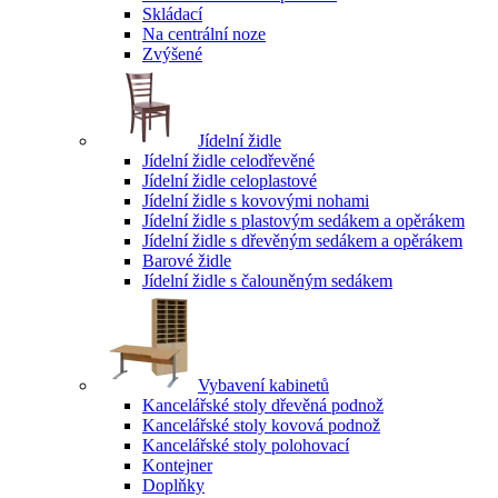
Skládací
Na centrální noze
Zvýšené
Jídelní židle
Jídelní židle celodřevěné
Jídelní židle celoplastové
Jídelní židle s kovovými nohami
Jídelní židle s plastovým sedákem a opěrákem
Jídelní židle s dřevěným sedákem a opěrákem
Barové židle
Jídelní židle s čalouněným sedákem
Vybavení kabinetů
Kancelářské stoly dřevěná podnož
Kancelářské stoly kovová podnož
Kancelářské stoly polohovací
Kontejner
Doplňky