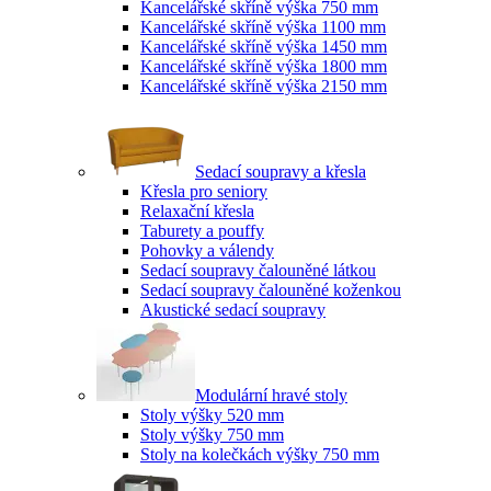
Kancelářské skříně výška 750 mm
Kancelářské skříně výška 1100 mm
Kancelářské skříně výška 1450 mm
Kancelářské skříně výška 1800 mm
Kancelářské skříně výška 2150 mm
Sedací soupravy a křesla
Křesla pro seniory
Relaxační křesla
Taburety a pouffy
Pohovky a válendy
Sedací soupravy čalouněné látkou
Sedací soupravy čalouněné koženkou
Akustické sedací soupravy
Modulární hravé stoly
Stoly výšky 520 mm
Stoly výšky 750 mm
Stoly na kolečkách výšky 750 mm