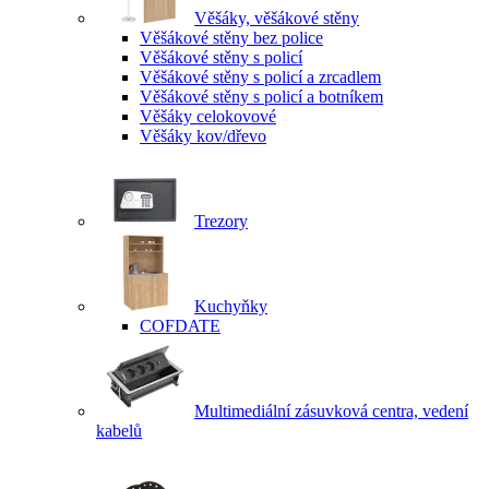
Věšáky, věšákové stěny
Věšákové stěny bez police
Věšákové stěny s policí
Věšákové stěny s policí a zrcadlem
Věšákové stěny s policí a botníkem
Věšáky celokovové
Věšáky kov/dřevo
Trezory
Kuchyňky
COFDATE
Multimediální zásuvková centra, vedení
kabelů