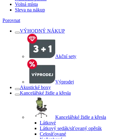
Volná místa
Sleva na nákup
Porovnat
VÝHODNÝ NÁKUP
Akční sety
Výprodej
Akustické boxy
Kancelářské židle a křesla
Kancelářské židle a křesla
Látkové
Látkový sedák/síťovaný opěrák
Celosíťované