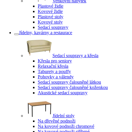
Venkovní nábytek
Plastové židle
Kovové židle
Plastové stoly
Kovové stoly
Sedací soupravy
Jídelny, kavárny a restaurace
Sedací soupravy a křesla
Křesla pro seniory
Relaxační křesla
Taburety a pouffy
Pohovky a válendy
Sedací soupravy čalouněné látkou
Sedací soupravy čalouněné koženkou
Akustické sedací soupravy
Jídelní stoly
Na dřevěné podnoži
Na kovové podnoži chromové
Na kovové podnoži stříbrné