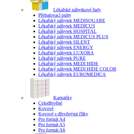
Lékařské nábytkové řady
Přebalovací pulty
Lékařský nábytek MEDISQUARE
Lékařský nábytek MEDICUS
Lékařský nábytek HOSPITAL
Lékařský nábytek MEDICUS PLUS
Lékařský nábytek SILENT
Lékařský nábytek ENERGY
Lékařský nábytek LUXORA
Lékařský nábytek PURE
Lékařský nábytek MEDI HIDE
Lékařský nábytek MEDI HIDE COLOR
Lékařský nábytek EUROMEDICA
Kartotéky
Celodřevěné
Kovové
Kovové s dřevěnými čílky
Pro formát A4
Pro formát A5
Pro formát A6