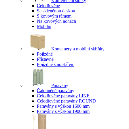
Konferenční stolky
Celodřevěné
Se skleněnou deskou
S kovovým rámem
Na kovových nohách
Mobilní
Kontejnery a mobilní skříňky
Pojízdné
Přístavné
Pojízdné s polštářem
Paravány
Čalouněné paravány
Celodřevěné paravány LINE
Celodřevěné paravány ROUND
Paravány s výškou 1600 mm
Paravány s výškou 1900 mm