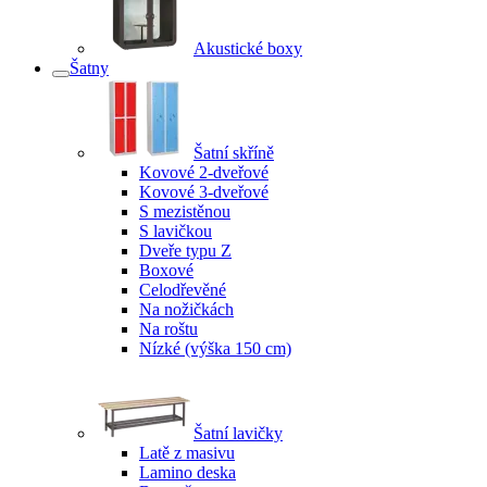
Akustické boxy
Šatny
Šatní skříně
Kovové 2-dveřové
Kovové 3-dveřové
S mezistěnou
S lavičkou
Dveře typu Z
Boxové
Celodřevěné
Na nožičkách
Na roštu
Nízké (výška 150 cm)
Šatní lavičky
Latě z masivu
Lamino deska