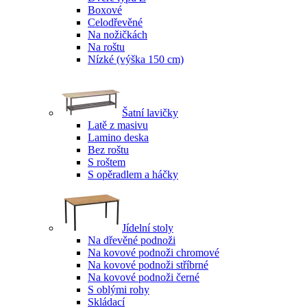
Boxové
Celodřevěné
Na nožičkách
Na roštu
Nízké (výška 150 cm)
Šatní lavičky
Latě z masivu
Lamino deska
Bez roštu
S roštem
S opěradlem a háčky
Jídelní stoly
Na dřevěné podnoži
Na kovové podnoži chromové
Na kovové podnoži stříbrné
Na kovové podnoži černé
S oblými rohy
Skládací