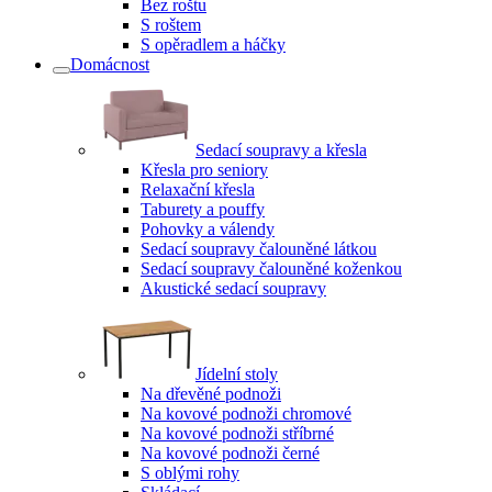
Bez roštu
S roštem
S opěradlem a háčky
Domácnost
Sedací soupravy a křesla
Křesla pro seniory
Relaxační křesla
Taburety a pouffy
Pohovky a válendy
Sedací soupravy čalouněné látkou
Sedací soupravy čalouněné koženkou
Akustické sedací soupravy
Jídelní stoly
Na dřevěné podnoži
Na kovové podnoži chromové
Na kovové podnoži stříbrné
Na kovové podnoži černé
S oblými rohy