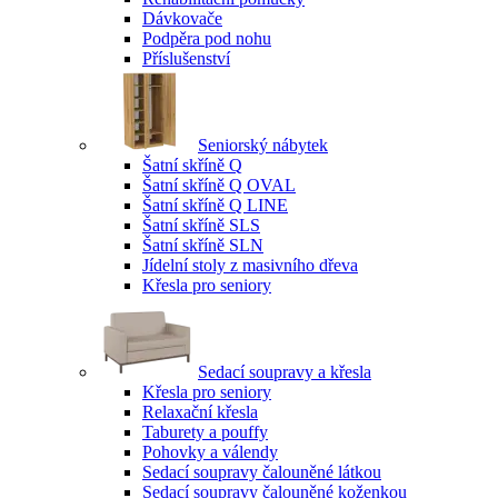
Dávkovače
Podpěra pod nohu
Příslušenství
Seniorský nábytek
Šatní skříně Q
Šatní skříně Q OVAL
Šatní skříně Q LINE
Šatní skříně SLS
Šatní skříně SLN
Jídelní stoly z masivního dřeva
Křesla pro seniory
Sedací soupravy a křesla
Křesla pro seniory
Relaxační křesla
Taburety a pouffy
Pohovky a válendy
Sedací soupravy čalouněné látkou
Sedací soupravy čalouněné koženkou