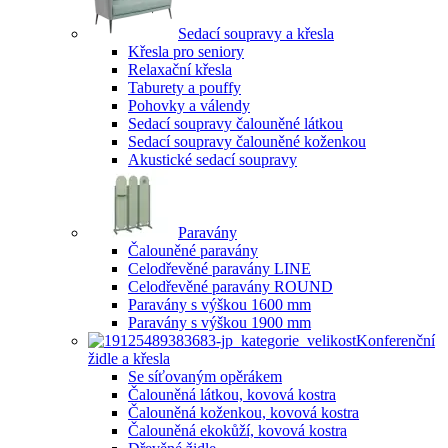
Sedací soupravy a křesla
Křesla pro seniory
Relaxační křesla
Taburety a pouffy
Pohovky a válendy
Sedací soupravy čalouněné látkou
Sedací soupravy čalouněné koženkou
Akustické sedací soupravy
Paravány
Čalouněné paravány
Celodřevěné paravány LINE
Celodřevěné paravány ROUND
Paravány s výškou 1600 mm
Paravány s výškou 1900 mm
Konferenční
židle a křesla
Se síťovaným opěrákem
Čalouněná látkou, kovová kostra
Čalouněná koženkou, kovová kostra
Čalouněná ekokůží, kovová kostra