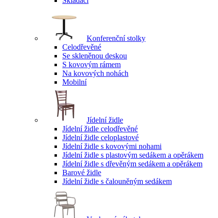
Skládací
Konferenční stolky
Celodřevěné
Se skleněnou deskou
S kovovým rámem
Na kovových nohách
Mobilní
Jídelní židle
Jídelní židle celodřevěné
Jídelní židle celoplastové
Jídelní židle s kovovými nohami
Jídelní židle s plastovým sedákem a opěrákem
Jídelní židle s dřevěným sedákem a opěrákem
Barové židle
Jídelní židle s čalouněným sedákem