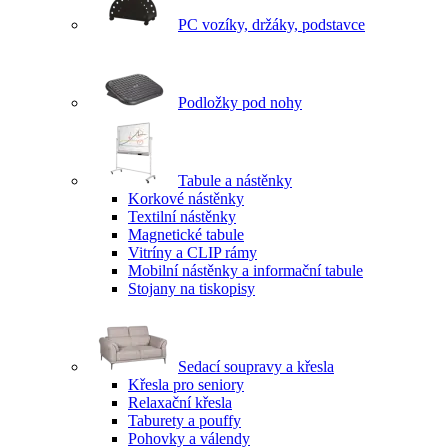
PC vozíky, držáky, podstavce
Podložky pod nohy
Tabule a nástěnky
Korkové nástěnky
Textilní nástěnky
Magnetické tabule
Vitríny a CLIP rámy
Mobilní nástěnky a informační tabule
Stojany na tiskopisy
Sedací soupravy a křesla
Křesla pro seniory
Relaxační křesla
Taburety a pouffy
Pohovky a válendy