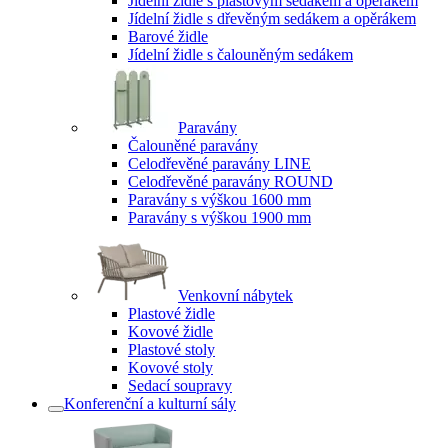
Jídelní židle s plastovým sedákem a opěrákem
Jídelní židle s dřevěným sedákem a opěrákem
Barové židle
Jídelní židle s čalouněným sedákem
Paravány
Čalouněné paravány
Celodřevěné paravány LINE
Celodřevěné paravány ROUND
Paravány s výškou 1600 mm
Paravány s výškou 1900 mm
Venkovní nábytek
Plastové židle
Kovové židle
Plastové stoly
Kovové stoly
Sedací soupravy
Konferenční a kulturní sály