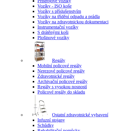
Přístrojové vozíky
Vozíky - ISO koše
Vozíky s příslušenstvím
Vozíky na třídění odpadu a prádla
Vozíky na zdravotnickou dokumentaci
Instrumentační vozíky
S drátěnými koši
Plošinové vozíky
Regály
Mobilní policové regály
Nerezové policové regály
Zdravotnické regály
Archivační policové regály
Regály s vysokou nosností
Policové regály do skladu
Ostatní zdravotnické vybavení
Infuzní stojany
Schůdky
Rehabilitační pomůcky