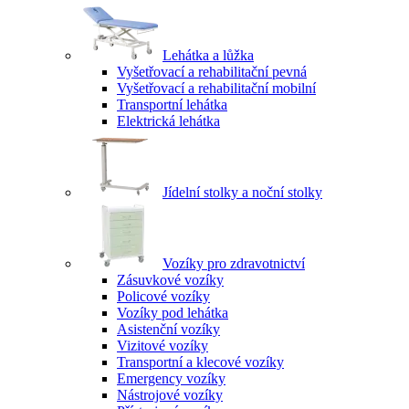
Lehátka a lůžka
Vyšetřovací a rehabilitační pevná
Vyšetřovací a rehabilitační mobilní
Transportní lehátka
Elektrická lehátka
Jídelní stolky a noční stolky
Vozíky pro zdravotnictví
Zásuvkové vozíky
Policové vozíky
Vozíky pod lehátka
Asistenční vozíky
Vizitové vozíky
Transportní a klecové vozíky
Emergency vozíky
Nástrojové vozíky