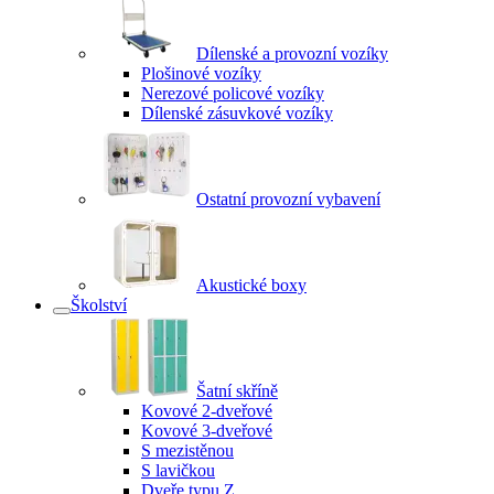
Dílenské a provozní vozíky
Plošinové vozíky
Nerezové policové vozíky
Dílenské zásuvkové vozíky
Ostatní provozní vybavení
Akustické boxy
Školství
Šatní skříně
Kovové 2-dveřové
Kovové 3-dveřové
S mezistěnou
S lavičkou
Dveře typu Z