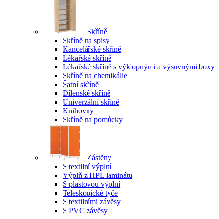
Skříně
Skříně na spisy
Kancelářské skříně
Lékařské skříně
Lékařské skříně s výklopnými a výsuvnými boxy
Skříně na chemikálie
Šatní skříně
Dílenské skříně
Univerzální skříně
Knihovny
Skříně na pomůcky
Zástěny
S textilní výplní
Výplň z HPL laminátu
S plastovou výplní
Teleskopické tyče
S textilními závěsy
S PVC závěsy