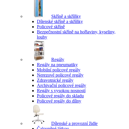
Skříně a skříňky
Dílenské skříně a skříňky
Policové skříně
Bezpečnostní skříně na hořlaviny, kyseliny,
louhy
Regály
Regály na pneumatiky
Mobilní policové regály
Nerezové policové regály
Zdravotnické regály
Archivační policové regály
Regály s vysokou nosností
Policové regály do skladu
Policové regály do dílny
Dílenské a provozní židle
Čalouněné látkou