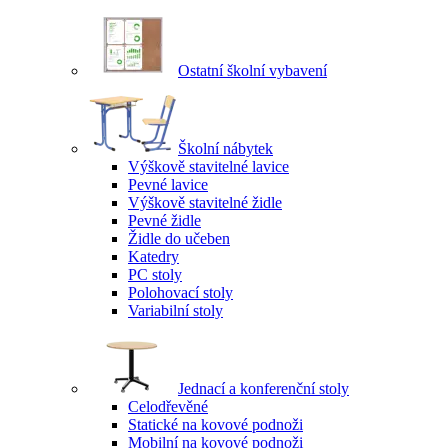
Ostatní školní vybavení
Školní nábytek
Výškově stavitelné lavice
Pevné lavice
Výškově stavitelné židle
Pevné židle
Židle do učeben
Katedry
PC stoly
Polohovací stoly
Variabilní stoly
Jednací a konferenční stoly
Celodřevěné
Statické na kovové podnoži
Mobilní na kovové podnoži