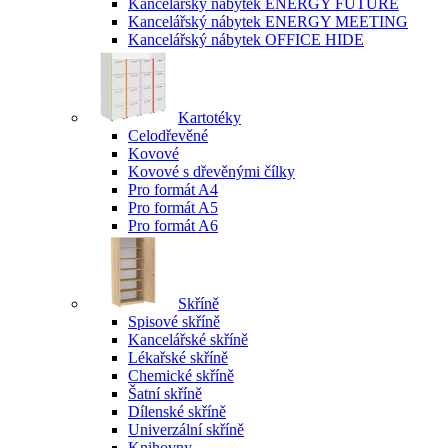
Kancelářský nábytek ENERGY FUTURE
Kancelářský nábytek ENERGY MEETING
Kancelářský nábytek OFFICE HIDE
Kartotéky
Celodřevěné
Kovové
Kovové s dřevěnými čílky
Pro formát A4
Pro formát A5
Pro formát A6
Skříně
Spisové skříně
Kancelářské skříně
Lékařské skříně
Chemické skříně
Šatní skříně
Dílenské skříně
Univerzální skříně
Knihovny