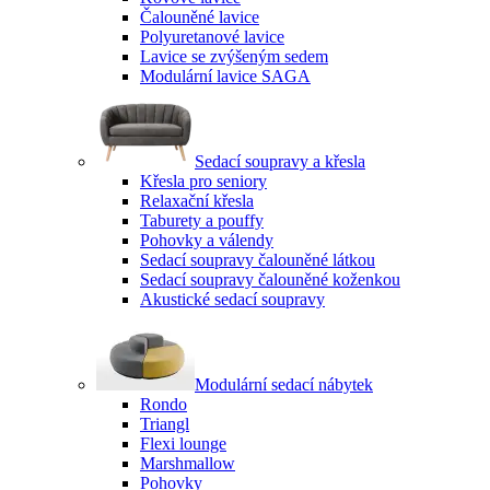
Čalouněné lavice
Polyuretanové lavice
Lavice se zvýšeným sedem
Modulární lavice SAGA
Sedací soupravy a křesla
Křesla pro seniory
Relaxační křesla
Taburety a pouffy
Pohovky a válendy
Sedací soupravy čalouněné látkou
Sedací soupravy čalouněné koženkou
Akustické sedací soupravy
Modulární sedací nábytek
Rondo
Triangl
Flexi lounge
Marshmallow
Pohovky