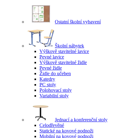
Ostatní školní vybavení
Školní nábytek
Výškově stavitelné lavice
Pevné lavice
Výškově stavitelné židle
Pevné židle
Židle do učeben
Katedry
PC stoly
Polohovací stoly
Variabilní stoly
Jednací a konferenční stoly
Celodřevěné
Statické na kovové podnoži
Mobilní na kovové podnoži