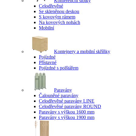
Konferenční stolky
Celodřevěné
Se skleněnou deskou
S kovovým rámem
Na kovových nohách
Mobilní
Kontejnery a mobilní skříňky
Pojízdné
Přístavné
Pojízdné s polštářem
Paravány
Čalouněné paravány
Celodřevěné paravány LINE
Celodřevěné paravány ROUND
Paravány s výškou 1600 mm
Paravány s výškou 1900 mm