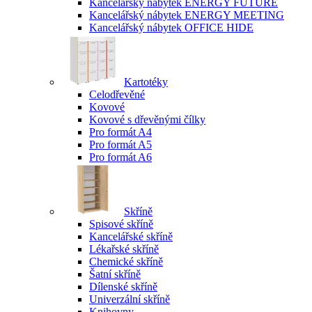
Kancelářský nábytek ENERGY FUTURE
Kancelářský nábytek ENERGY MEETING
Kancelářský nábytek OFFICE HIDE
Kartotéky
Celodřevěné
Kovové
Kovové s dřevěnými čílky
Pro formát A4
Pro formát A5
Pro formát A6
Skříně
Spisové skříně
Kancelářské skříně
Lékařské skříně
Chemické skříně
Šatní skříně
Dílenské skříně
Univerzální skříně
Knihovny