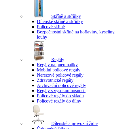
Skříně a skříňky
Dílenské skříně a skříňky
Policové skříně
Bezpečnostní skříně na hořlaviny, kyseliny,
louhy
Regály
Regály na pneumatiky
Mobilní policové regály
Nerezové policové regály
Zdravotnické regály
Archivační policové regály
Regály s vysokou nosností
Policové regály do skladu
Policové regály do dílny
Dílenské a provozní židle
Čalouněné látkou