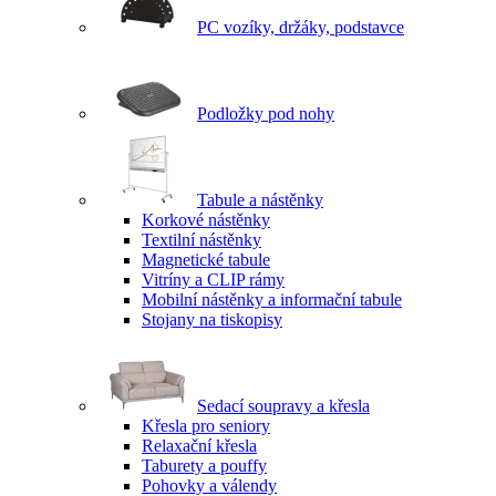
PC vozíky, držáky, podstavce
Podložky pod nohy
Tabule a nástěnky
Korkové nástěnky
Textilní nástěnky
Magnetické tabule
Vitríny a CLIP rámy
Mobilní nástěnky a informační tabule
Stojany na tiskopisy
Sedací soupravy a křesla
Křesla pro seniory
Relaxační křesla
Taburety a pouffy
Pohovky a válendy