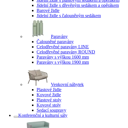
Jídelní židle s plastovým sedákem a opěrákem
Jídelní židle s dřevěným sedákem a opěrákem
Barové židle
Jídelní židle s čalouněným sedákem
Paravány
Čalouněné paravány
Celodřevěné paravány LINE
Celodřevěné paravány ROUND
Paravány s výškou 1600 mm
Paravány s výškou 1900 mm
Venkovní nábytek
Plastové židle
Kovové židle
Plastové stoly
Kovové stoly
Sedací soupravy
Konferenční a kulturní sály