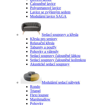
Čalouněné lavice
Polyuretanové lavice
Lavice se zvýšeným sedem
Modulární lavice SAGA
Sedací soupravy a křesla
Křesla pro seniory
Relaxační křesla
Taburety a pouffy
Pohovky a válendy
Sedací soupravy čalouněné látkou
Sedací soupravy čalouněné koženkou
Akustické sedací soupravy
Modulární sedací nábytek
Rondo
Triangl
Flexi lounge
Marshmallow
Pohovky