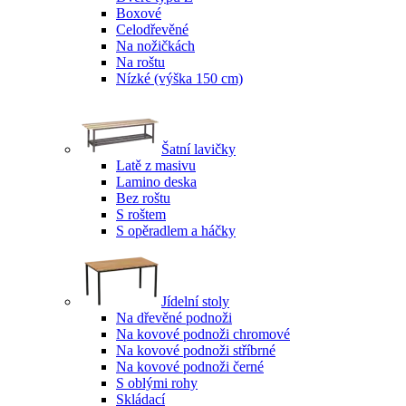
Boxové
Celodřevěné
Na nožičkách
Na roštu
Nízké (výška 150 cm)
Šatní lavičky
Latě z masivu
Lamino deska
Bez roštu
S roštem
S opěradlem a háčky
Jídelní stoly
Na dřevěné podnoži
Na kovové podnoži chromové
Na kovové podnoži stříbrné
Na kovové podnoži černé
S oblými rohy
Skládací