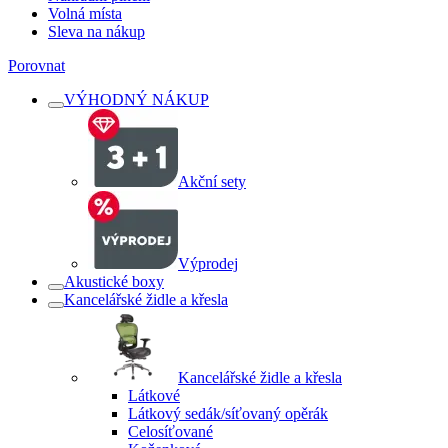
Volná místa
Sleva na nákup
Porovnat
VÝHODNÝ NÁKUP
Akční sety
Výprodej
Akustické boxy
Kancelářské židle a křesla
Kancelářské židle a křesla
Látkové
Látkový sedák/síťovaný opěrák
Celosíťované