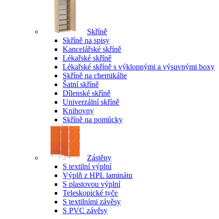
Skříně
Skříně na spisy
Kancelářské skříně
Lékařské skříně
Lékařské skříně s výklopnými a výsuvnými boxy
Skříně na chemikálie
Šatní skříně
Dílenské skříně
Univerzální skříně
Knihovny
Skříně na pomůcky
Zástěny
S textilní výplní
Výplň z HPL laminátu
S plastovou výplní
Teleskopické tyče
S textilními závěsy
S PVC závěsy