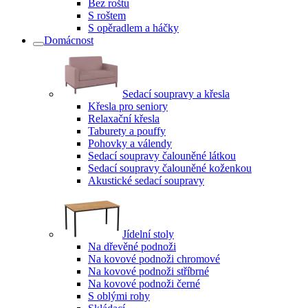
Bez roštu
S roštem
S opěradlem a háčky
Domácnost
Sedací soupravy a křesla
Křesla pro seniory
Relaxační křesla
Taburety a pouffy
Pohovky a válendy
Sedací soupravy čalouněné látkou
Sedací soupravy čalouněné koženkou
Akustické sedací soupravy
Jídelní stoly
Na dřevěné podnoži
Na kovové podnoži chromové
Na kovové podnoži stříbrné
Na kovové podnoži černé
S oblými rohy