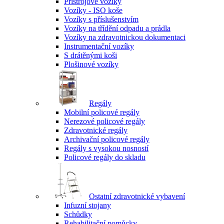
Přístrojové vozíky
Vozíky - ISO koše
Vozíky s příslušenstvím
Vozíky na třídění odpadu a prádla
Vozíky na zdravotnickou dokumentaci
Instrumentační vozíky
S drátěnými koši
Plošinové vozíky
Regály
Mobilní policové regály
Nerezové policové regály
Zdravotnické regály
Archivační policové regály
Regály s vysokou nosností
Policové regály do skladu
Ostatní zdravotnické vybavení
Infuzní stojany
Schůdky
Rehabilitační pomůcky