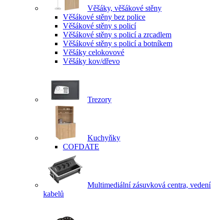
Věšáky, věšákové stěny
Věšákové stěny bez police
Věšákové stěny s policí
Věšákové stěny s policí a zrcadlem
Věšákové stěny s policí a botníkem
Věšáky celokovové
Věšáky kov/dřevo
Trezory
Kuchyňky
COFDATE
Multimediální zásuvková centra, vedení
kabelů