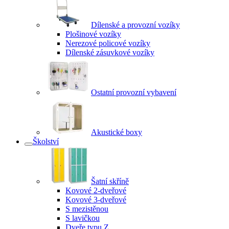
Dílenské a provozní vozíky
Plošinové vozíky
Nerezové policové vozíky
Dílenské zásuvkové vozíky
Ostatní provozní vybavení
Akustické boxy
Školství
Šatní skříně
Kovové 2-dveřové
Kovové 3-dveřové
S mezistěnou
S lavičkou
Dveře typu Z