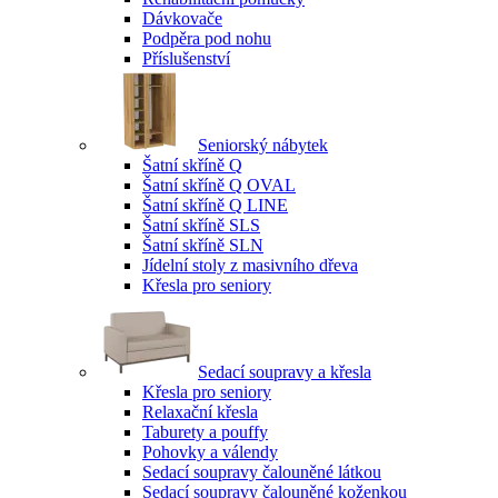
Dávkovače
Podpěra pod nohu
Příslušenství
Seniorský nábytek
Šatní skříně Q
Šatní skříně Q OVAL
Šatní skříně Q LINE
Šatní skříně SLS
Šatní skříně SLN
Jídelní stoly z masivního dřeva
Křesla pro seniory
Sedací soupravy a křesla
Křesla pro seniory
Relaxační křesla
Taburety a pouffy
Pohovky a válendy
Sedací soupravy čalouněné látkou
Sedací soupravy čalouněné koženkou