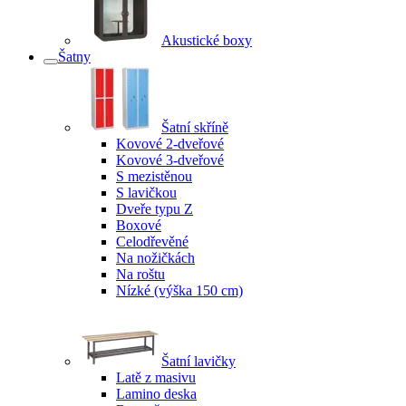
Akustické boxy
Šatny
Šatní skříně
Kovové 2-dveřové
Kovové 3-dveřové
S mezistěnou
S lavičkou
Dveře typu Z
Boxové
Celodřevěné
Na nožičkách
Na roštu
Nízké (výška 150 cm)
Šatní lavičky
Latě z masivu
Lamino deska