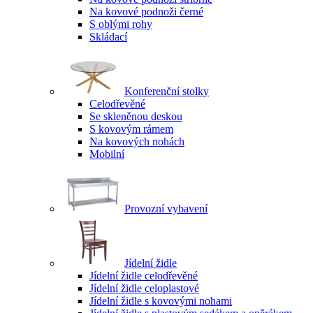
Na kovové podnoži černé
S oblými rohy
Skládací
Konferenční stolky
Celodřevěné
Se skleněnou deskou
S kovovým rámem
Na kovových nohách
Mobilní
Provozní vybavení
Jídelní židle
Jídelní židle celodřevěné
Jídelní židle celoplastové
Jídelní židle s kovovými nohami