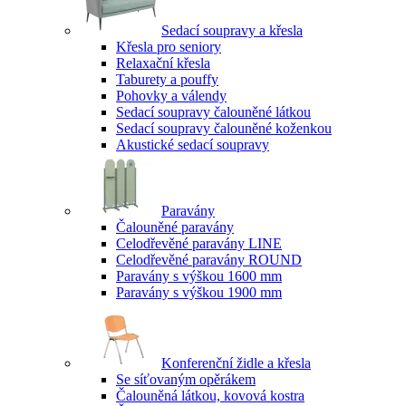
Sedací soupravy a křesla
Křesla pro seniory
Relaxační křesla
Taburety a pouffy
Pohovky a válendy
Sedací soupravy čalouněné látkou
Sedací soupravy čalouněné koženkou
Akustické sedací soupravy
Paravány
Čalouněné paravány
Celodřevěné paravány LINE
Celodřevěné paravány ROUND
Paravány s výškou 1600 mm
Paravány s výškou 1900 mm
Konferenční židle a křesla
Se síťovaným opěrákem
Čalouněná látkou, kovová kostra