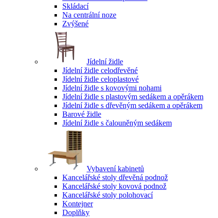
Skládací
Na centrální noze
Zvýšené
Jídelní židle
Jídelní židle celodřevěné
Jídelní židle celoplastové
Jídelní židle s kovovými nohami
Jídelní židle s plastovým sedákem a opěrákem
Jídelní židle s dřevěným sedákem a opěrákem
Barové židle
Jídelní židle s čalouněným sedákem
Vybavení kabinetů
Kancelářské stoly dřevěná podnož
Kancelářské stoly kovová podnož
Kancelářské stoly polohovací
Kontejner
Doplňky