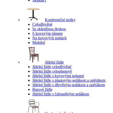
Skládací
Konferenční stolky
Celodřevěné
Se skleněnou deskou
S kovovým rámem
Na kovových nohách
Mobilní
Jídelní židle
Jídelní židle celodřevěné
Jídelní židle celoplastové
Jídelní židle s kovovými nohami
Jídelní židle s plastovým sedákem a opěrákem
Jídelní židle s dřevěným sedákem a opěrákem
Barové židle
Jídelní židle s čalouněným sedákem