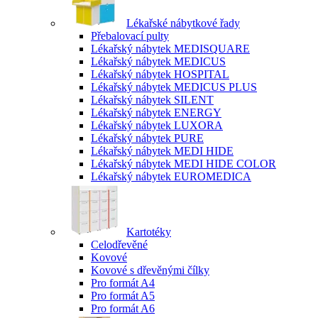
Lékařské nábytkové řady
Přebalovací pulty
Lékařský nábytek MEDISQUARE
Lékařský nábytek MEDICUS
Lékařský nábytek HOSPITAL
Lékařský nábytek MEDICUS PLUS
Lékařský nábytek SILENT
Lékařský nábytek ENERGY
Lékařský nábytek LUXORA
Lékařský nábytek PURE
Lékařský nábytek MEDI HIDE
Lékařský nábytek MEDI HIDE COLOR
Lékařský nábytek EUROMEDICA
Kartotéky
Celodřevěné
Kovové
Kovové s dřevěnými čílky
Pro formát A4
Pro formát A5
Pro formát A6