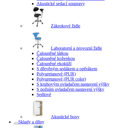
Akustické sedací soupravy
Zákrokové židle
Laboratorní a provozní židle
Čalouněné látkou
Čalouněné koženkou
Čalouněné ekokůží
S dřevěným sedákem a opěrákem
Polyuretanové (PUR)
Polyuretanové (PUR color)
S kruhovým ovladačem nastavení výšky
S nožním ovladačem nastavení výšky
Sedlové
Akustické boxy
Sklady a dílny