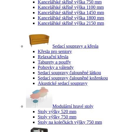
Kancelářské skříně výška 750 mm
Kancelářské skříně výška 1100 mm
Kancelářské skříně výška 1450 mm
Kancelářské skříně výška 1800 mm
Kancelářské skříně výška 2150 mm
Sedací soupravy a křesla
Křesla pro seniory
Relaxační křesla
Taburety a pouffy
Pohovky a válendy
Sedací soupravy čalouněné látkou
Sedací soupravy čalouněné koženkou
Akustické sedací soupravy
Modulární hravé stoly
Stoly výšky 520 mm
Stoly výšky 750 mm
Stoly na kolečkách výšky 750 mm