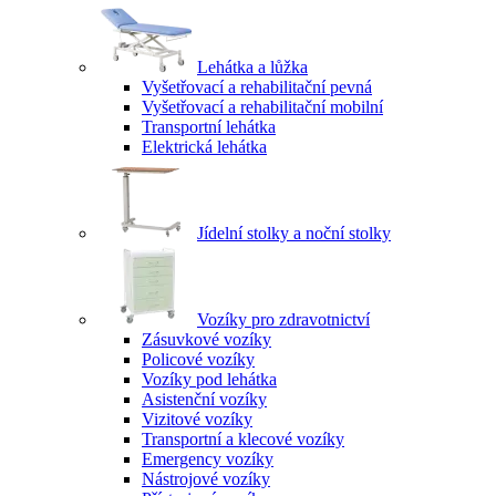
Lehátka a lůžka
Vyšetřovací a rehabilitační pevná
Vyšetřovací a rehabilitační mobilní
Transportní lehátka
Elektrická lehátka
Jídelní stolky a noční stolky
Vozíky pro zdravotnictví
Zásuvkové vozíky
Policové vozíky
Vozíky pod lehátka
Asistenční vozíky
Vizitové vozíky
Transportní a klecové vozíky
Emergency vozíky
Nástrojové vozíky