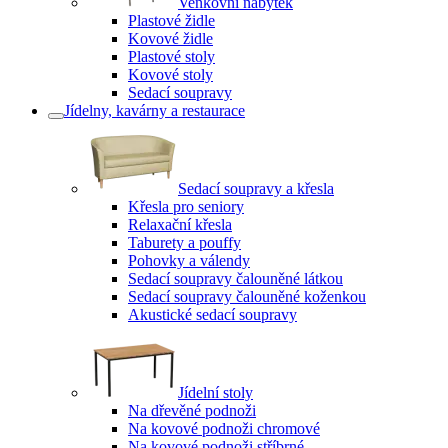
Venkovní nábytek
Plastové židle
Kovové židle
Plastové stoly
Kovové stoly
Sedací soupravy
Jídelny, kavárny a restaurace
Sedací soupravy a křesla
Křesla pro seniory
Relaxační křesla
Taburety a pouffy
Pohovky a válendy
Sedací soupravy čalouněné látkou
Sedací soupravy čalouněné koženkou
Akustické sedací soupravy
Jídelní stoly
Na dřevěné podnoži
Na kovové podnoži chromové
Na kovové podnoži stříbrné