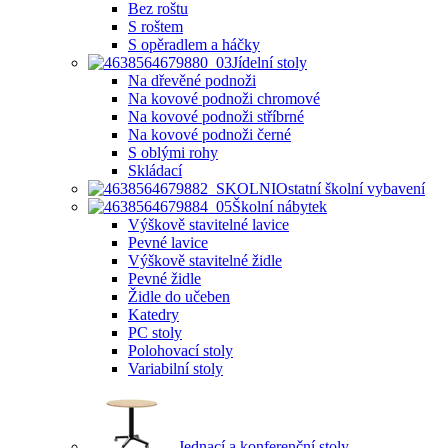
Bez roštu
S roštem
S opěradlem a háčky
Jídelní stoly
Na dřevěné podnoži
Na kovové podnoži chromové
Na kovové podnoži stříbrné
Na kovové podnoži černé
S oblými rohy
Skládací
Ostatní školní vybavení
Školní nábytek
Výškově stavitelné lavice
Pevné lavice
Výškově stavitelné židle
Pevné židle
Židle do učeben
Katedry
PC stoly
Polohovací stoly
Variabilní stoly
Jednací a konferenční stoly