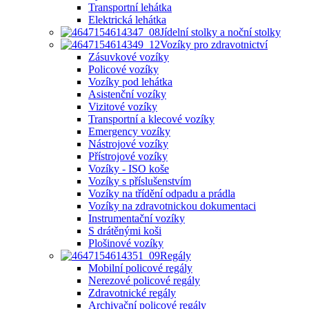
Transportní lehátka
Elektrická lehátka
Jídelní stolky a noční stolky
Vozíky pro zdravotnictví
Zásuvkové vozíky
Policové vozíky
Vozíky pod lehátka
Asistenční vozíky
Vizitové vozíky
Transportní a klecové vozíky
Emergency vozíky
Nástrojové vozíky
Přístrojové vozíky
Vozíky - ISO koše
Vozíky s příslušenstvím
Vozíky na třídění odpadu a prádla
Vozíky na zdravotnickou dokumentaci
Instrumentační vozíky
S drátěnými koši
Plošinové vozíky
Regály
Mobilní policové regály
Nerezové policové regály
Zdravotnické regály
Archivační policové regály