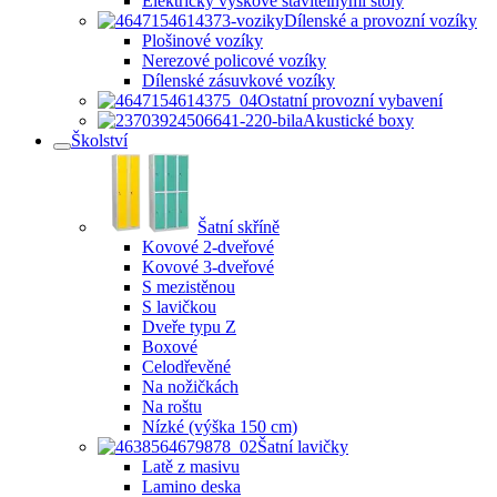
Elektricky výškově stavitelnými stoly
Dílenské a provozní vozíky
Plošinové vozíky
Nerezové policové vozíky
Dílenské zásuvkové vozíky
Ostatní provozní vybavení
Akustické boxy
Školství
Šatní skříně
Kovové 2-dveřové
Kovové 3-dveřové
S mezistěnou
S lavičkou
Dveře typu Z
Boxové
Celodřevěné
Na nožičkách
Na roštu
Nízké (výška 150 cm)
Šatní lavičky
Latě z masivu
Lamino deska