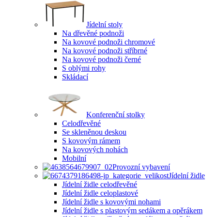
Jídelní stoly
Na dřevěné podnoži
Na kovové podnoži chromové
Na kovové podnoži stříbrné
Na kovové podnoži černé
S oblými rohy
Skládací
Konferenční stolky
Celodřevěné
Se skleněnou deskou
S kovovým rámem
Na kovových nohách
Mobilní
Provozní vybavení
Jídelní židle
Jídelní židle celodřevěné
Jídelní židle celoplastové
Jídelní židle s kovovými nohami
Jídelní židle s plastovým sedákem a opěrákem