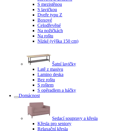
S mezistěnou
S lavičkou
Dveře typu Z
Boxové
Celodřevěné
Na nožičkách
Na roštu
Nízké (výška 150 cm)
Šatní lavičky
Latě z masivu
Lamino deska
Bez roštu
S roštem
S opěradlem a háčky
Domácnost
Sedací soupravy a křesla
Křesla pro seniory
Relaxační křesla