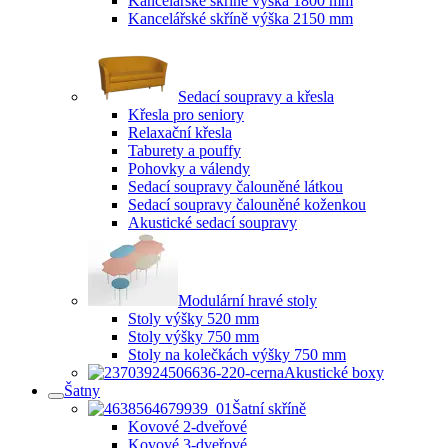
Kancelářské skříně výška 1800 mm
Kancelářské skříně výška 2150 mm
Sedací soupravy a křesla
Křesla pro seniory
Relaxační křesla
Taburety a pouffy
Pohovky a válendy
Sedací soupravy čalouněné látkou
Sedací soupravy čalouněné koženkou
Akustické sedací soupravy
Modulární hravé stoly
Stoly výšky 520 mm
Stoly výšky 750 mm
Stoly na kolečkách výšky 750 mm
Akustické boxy
Šatny
Šatní skříně
Kovové 2-dveřové
Kovové 3-dveřové