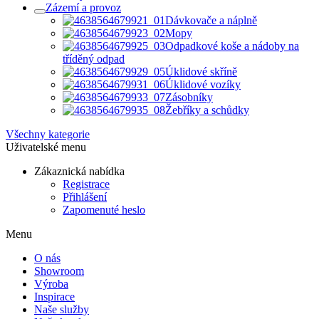
Zázemí a provoz
Dávkovače a náplně
Mopy
Odpadkové koše a nádoby na
tříděný odpad
Úklidové skříně
Úklidové vozíky
Zásobníky
Žebříky a schůdky
Všechny kategorie
Uživatelské menu
Zákaznická nabídka
Registrace
Přihlášení
Zapomenuté heslo
Menu
O nás
Showroom
Výroba
Inspirace
Naše služby