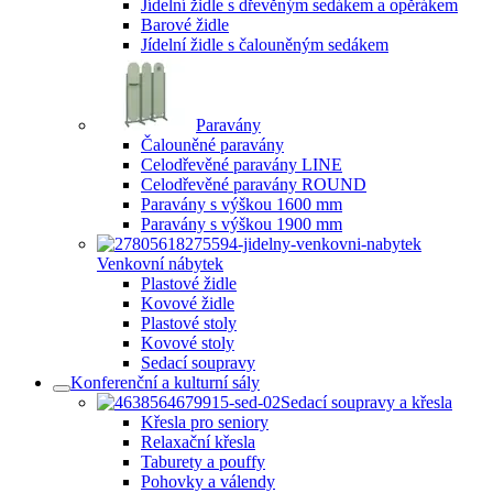
Jídelní židle s dřevěným sedákem a opěrákem
Barové židle
Jídelní židle s čalouněným sedákem
Paravány
Čalouněné paravány
Celodřevěné paravány LINE
Celodřevěné paravány ROUND
Paravány s výškou 1600 mm
Paravány s výškou 1900 mm
Venkovní nábytek
Plastové židle
Kovové židle
Plastové stoly
Kovové stoly
Sedací soupravy
Konferenční a kulturní sály
Sedací soupravy a křesla
Křesla pro seniory
Relaxační křesla
Taburety a pouffy
Pohovky a válendy