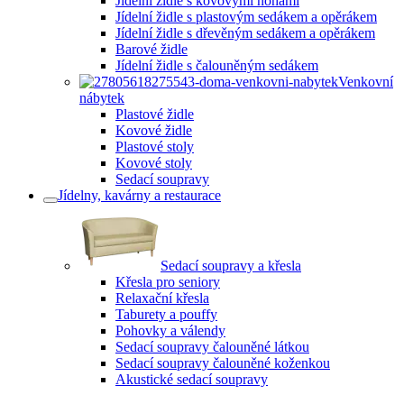
Jídelní židle s kovovými nohami
Jídelní židle s plastovým sedákem a opěrákem
Jídelní židle s dřevěným sedákem a opěrákem
Barové židle
Jídelní židle s čalouněným sedákem
Venkovní
nábytek
Plastové židle
Kovové židle
Plastové stoly
Kovové stoly
Sedací soupravy
Jídelny, kavárny a restaurace
Sedací soupravy a křesla
Křesla pro seniory
Relaxační křesla
Taburety a pouffy
Pohovky a válendy
Sedací soupravy čalouněné látkou
Sedací soupravy čalouněné koženkou
Akustické sedací soupravy