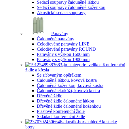
Sedací soupravy čalouněné látkou
Sedací soupravy čalouněné koženkou
Akustické sedací soupravy
Paravány
Čalouněné paravány
Celodřevěné paravány LINE
Celodřevěné paravány ROUND
Paravány s výškou 1600 mm
Paravány s výškou 1900 mm
Konferenční
židle a křesla
Se síťovaným opěrákem
Čalouněná látkou, kovová kostra
Čalouněná koženkou, kovová kostra
Čalouněná ekokůží, kovová kostra
Dřevěné židle
Dřevěné židle čalouněné látkou
Dřevěné židle čalouněné koženkou
Plastové konferenční židle
Skládací konferenční židle
Akustické
boxy