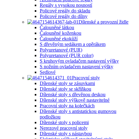
Regály s vysokou nosností
Policové regály do skladu
Policové regály do dílny
Dílenské a provozní židle
Čalouněné látkou
Čalouněné koženkou
Čalouněné ekokůží
S dřevěným sedákem a opěrákem
Polyuretanové (PUR)
Polyuretanové (PUR color)
S kruhovým ovladačem nastavení výšky
S nožním ovladačem nastavení výšky
Sedlové
Pracovní stoly
Dílenské stoly se zásuvkami
Dílenské stoly se skříňkou
Dílenské stoly s dřevěnou deskou
Dílenské stoly výškově nastavitelné
Pracovní stoly na kolečkách
Dílenské stoly s antistatickou gumovou
podložkou
Dílenské stoly s policemi
Nerezové pracovní stoly
Dílenské stoly s nástavbou