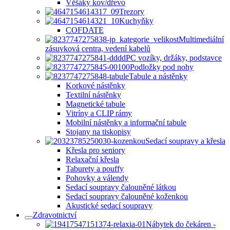
Věšáky kov/dřevo
Trezory
Kuchyňky
COFDATE
Multimediální
zásuvková centra, vedení kabelů
PC vozíky, držáky, podstavce
Podložky pod nohy
Tabule a nástěnky
Korkové nástěnky
Textilní nástěnky
Magnetické tabule
Vitríny a CLIP rámy
Mobilní nástěnky a informační tabule
Stojany na tiskopisy
Sedací soupravy a křesla
Křesla pro seniory
Relaxační křesla
Taburety a pouffy
Pohovky a válendy
Sedací soupravy čalouněné látkou
Sedací soupravy čalouněné koženkou
Akustické sedací soupravy
Zdravotnictví
Nábytek do čekáren -