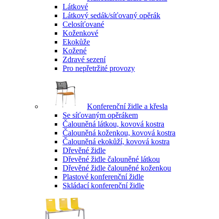
Látkové
Látkový sedák/síťovaný opěrák
Celosíťované
Koženkové
Ekokůže
Kožené
Zdravé sezení
Pro nepřetržité provozy
Konferenční židle a křesla
Se síťovaným opěrákem
Čalouněná látkou, kovová kostra
Čalouněná koženkou, kovová kostra
Čalouněná ekokůží, kovová kostra
Dřevěné židle
Dřevěné židle čalouněné látkou
Dřevěné židle čalouněné koženkou
Plastové konferenční židle
Skládací konferenční židle