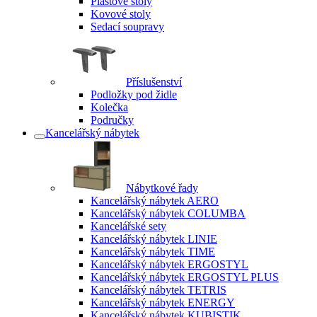
Plastové stoly
Kovové stoly
Sedací soupravy
Příslušenství
Podložky pod židle
Kolečka
Područky
Kancelářský nábytek
Nábytkové řady
Kancelářský nábytek AERO
Kancelářský nábytek COLUMBA
Kancelářské sety
Kancelářský nábytek LINIE
Kancelářský nábytek TIME
Kancelářský nábytek ERGOSTYL
Kancelářský nábytek ERGOSTYL PLUS
Kancelářský nábytek TETRIS
Kancelářský nábytek ENERGY
Kancelářský nábytek KUBISTIK