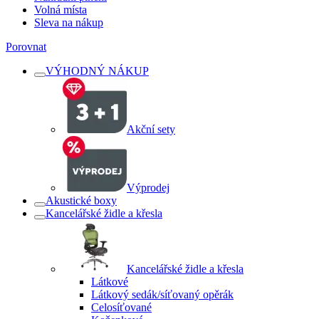
Volná místa
Sleva na nákup
Porovnat
VÝHODNÝ NÁKUP
Akční sety
Výprodej
Akustické boxy
Kancelářské židle a křesla
Kancelářské židle a křesla
Látkové
Látkový sedák/síťovaný opěrák
Celosíťované