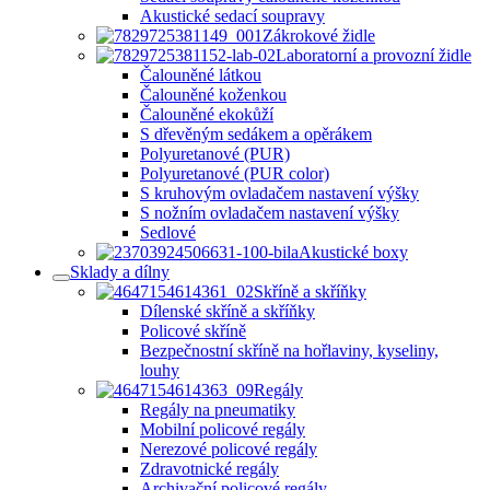
Akustické sedací soupravy
Zákrokové židle
Laboratorní a provozní židle
Čalouněné látkou
Čalouněné koženkou
Čalouněné ekokůží
S dřevěným sedákem a opěrákem
Polyuretanové (PUR)
Polyuretanové (PUR color)
S kruhovým ovladačem nastavení výšky
S nožním ovladačem nastavení výšky
Sedlové
Akustické boxy
Sklady a dílny
Skříně a skříňky
Dílenské skříně a skříňky
Policové skříně
Bezpečnostní skříně na hořlaviny, kyseliny,
louhy
Regály
Regály na pneumatiky
Mobilní policové regály
Nerezové policové regály
Zdravotnické regály
Archivační policové regály