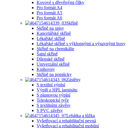
Kovové s dřevěnými čílky
Pro formát A4
Pro formát A5
Pro formát A6
Skříně
Skříně na spisy
Kancelářské skříně
Lékařské skříně
Lékařské skříně s výklopnými a výsuvnými boxy
Skříně na chemikálie
Šatní skříně
Dílenské skříně
Univerzální skříně
Knihovny
Skříně na pomůcky
Zástěny
S textilní výplní
Výplň z HPL laminátu
S plastovou výplní
Teleskopické tyče
S textilními závěsy
S PVC závěsy
Lehátka a lůžka
Vyšetřovací a rehabilitační pevná
Vyšetřovací a rehabilitační mobilní