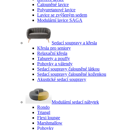
Čalouněné lavice
Polyuretanové lavice
Lavice se zvýšeným sedem
Modulární lavice SAGA
Sedací soupravy a křesla
Křesla pro seniory
Relaxační křesla
Taburety a pouffy
Pohovky a válendy
Sedací soupravy čalouněné látkou
Sedací soupravy čalouněné koženkou
Akustické sedací soupravy
Modulární sedací nábytek
Rondo
Triangl
Flexi lounge
Marshmallow
Pohovky