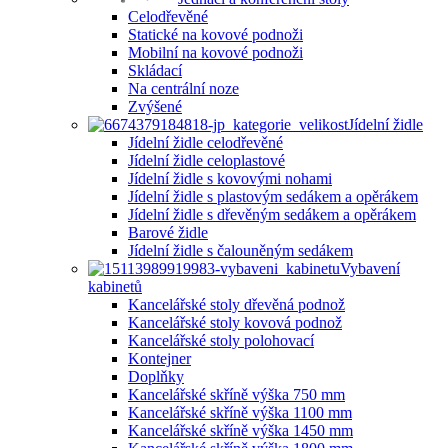
Celodřevěné
Statické na kovové podnoži
Mobilní na kovové podnoži
Skládací
Na centrální noze
Zvýšené
Jídelní židle
Jídelní židle celodřevěné
Jídelní židle celoplastové
Jídelní židle s kovovými nohami
Jídelní židle s plastovým sedákem a opěrákem
Jídelní židle s dřevěným sedákem a opěrákem
Barové židle
Jídelní židle s čalouněným sedákem
Vybavení
kabinetů
Kancelářské stoly dřevěná podnož
Kancelářské stoly kovová podnož
Kancelářské stoly polohovací
Kontejner
Doplňky
Kancelářské skříně výška 750 mm
Kancelářské skříně výška 1100 mm
Kancelářské skříně výška 1450 mm