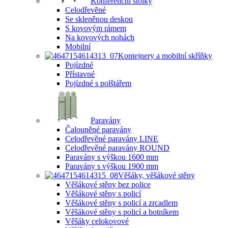
Konferenční stolky
Celodřevěné
Se skleněnou deskou
S kovovým rámem
Na kovových nohách
Mobilní
Kontejnery a mobilní skříňky
Pojízdné
Přístavné
Pojízdné s polštářem
Paravány
Čalouněné paravány
Celodřevěné paravány LINE
Celodřevěné paravány ROUND
Paravány s výškou 1600 mm
Paravány s výškou 1900 mm
Věšáky, věšákové stěny
Věšákové stěny bez police
Věšákové stěny s policí
Věšákové stěny s policí a zrcadlem
Věšákové stěny s policí a botníkem
Věšáky celokovové