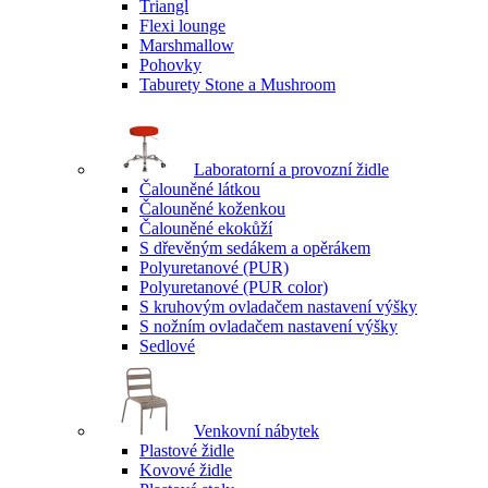
Triangl
Flexi lounge
Marshmallow
Pohovky
Taburety Stone a Mushroom
Laboratorní a provozní židle
Čalouněné látkou
Čalouněné koženkou
Čalouněné ekokůží
S dřevěným sedákem a opěrákem
Polyuretanové (PUR)
Polyuretanové (PUR color)
S kruhovým ovladačem nastavení výšky
S nožním ovladačem nastavení výšky
Sedlové
Venkovní nábytek
Plastové židle
Kovové židle