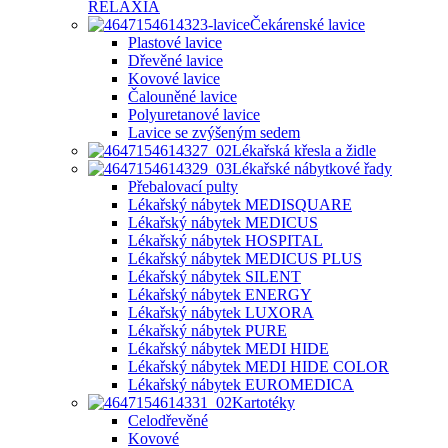
RELAXIA
Čekárenské lavice
Plastové lavice
Dřevěné lavice
Kovové lavice
Čalouněné lavice
Polyuretanové lavice
Lavice se zvýšeným sedem
Lékařská křesla a židle
Lékařské nábytkové řady
Přebalovací pulty
Lékařský nábytek MEDISQUARE
Lékařský nábytek MEDICUS
Lékařský nábytek HOSPITAL
Lékařský nábytek MEDICUS PLUS
Lékařský nábytek SILENT
Lékařský nábytek ENERGY
Lékařský nábytek LUXORA
Lékařský nábytek PURE
Lékařský nábytek MEDI HIDE
Lékařský nábytek MEDI HIDE COLOR
Lékařský nábytek EUROMEDICA
Kartotéky
Celodřevěné
Kovové