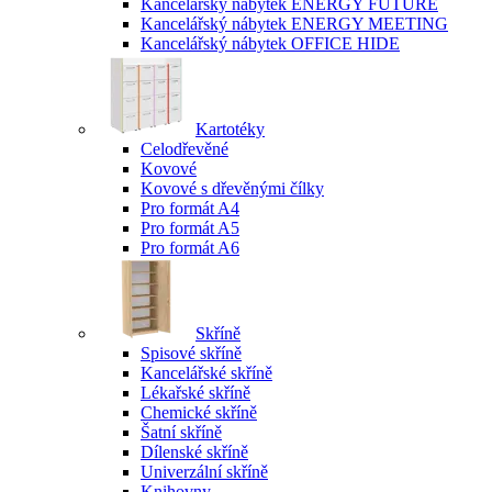
Kancelářský nábytek ENERGY FUTURE
Kancelářský nábytek ENERGY MEETING
Kancelářský nábytek OFFICE HIDE
Kartotéky
Celodřevěné
Kovové
Kovové s dřevěnými čílky
Pro formát A4
Pro formát A5
Pro formát A6
Skříně
Spisové skříně
Kancelářské skříně
Lékařské skříně
Chemické skříně
Šatní skříně
Dílenské skříně
Univerzální skříně
Knihovny