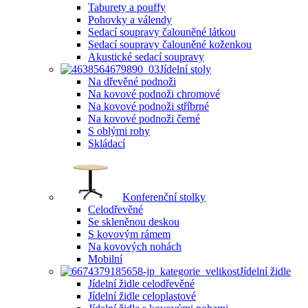
Taburety a pouffy
Pohovky a válendy
Sedací soupravy čalouněné látkou
Sedací soupravy čalouněné koženkou
Akustické sedací soupravy
Jídelní stoly
Na dřevěné podnoži
Na kovové podnoži chromové
Na kovové podnoži stříbrné
Na kovové podnoži černé
S oblými rohy
Skládací
Konferenční stolky
Celodřevěné
Se skleněnou deskou
S kovovým rámem
Na kovových nohách
Mobilní
Jídelní židle
Jídelní židle celodřevěné
Jídelní židle celoplastové