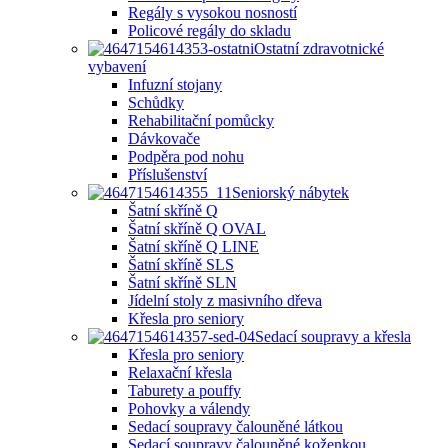
Regály s vysokou nosností
Policové regály do skladu
Ostatní zdravotnické
vybavení
Infuzní stojany
Schůdky
Rehabilitační pomůcky
Dávkovače
Podpěra pod nohu
Příslušenství
Seniorský nábytek
Šatní skříně Q
Šatní skříně Q OVAL
Šatní skříně Q LINE
Šatní skříně SLS
Šatní skříně SLN
Jídelní stoly z masivního dřeva
Křesla pro seniory
Sedací soupravy a křesla
Křesla pro seniory
Relaxační křesla
Taburety a pouffy
Pohovky a válendy
Sedací soupravy čalouněné látkou
Sedací soupravy čalouněné koženkou