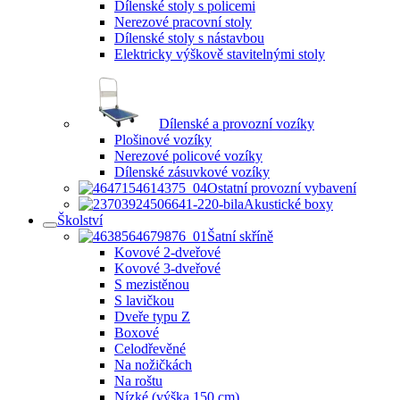
Dílenské stoly s policemi
Nerezové pracovní stoly
Dílenské stoly s nástavbou
Elektricky výškově stavitelnými stoly
Dílenské a provozní vozíky
Plošinové vozíky
Nerezové policové vozíky
Dílenské zásuvkové vozíky
Ostatní provozní vybavení
Akustické boxy
Školství
Šatní skříně
Kovové 2-dveřové
Kovové 3-dveřové
S mezistěnou
S lavičkou
Dveře typu Z
Boxové
Celodřevěné
Na nožičkách
Na roštu
Nízké (výška 150 cm)