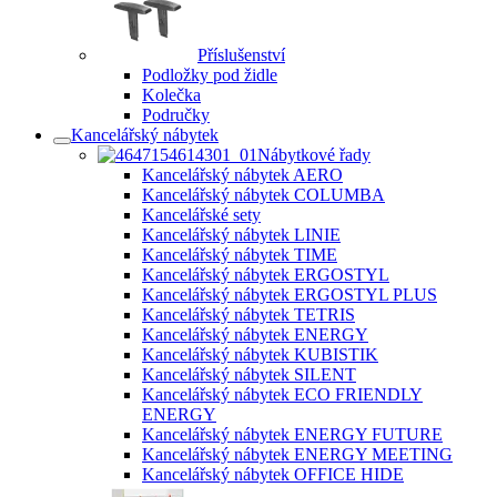
Příslušenství
Podložky pod židle
Kolečka
Područky
Kancelářský nábytek
Nábytkové řady
Kancelářský nábytek AERO
Kancelářský nábytek COLUMBA
Kancelářské sety
Kancelářský nábytek LINIE
Kancelářský nábytek TIME
Kancelářský nábytek ERGOSTYL
Kancelářský nábytek ERGOSTYL PLUS
Kancelářský nábytek TETRIS
Kancelářský nábytek ENERGY
Kancelářský nábytek KUBISTIK
Kancelářský nábytek SILENT
Kancelářský nábytek ECO FRIENDLY
ENERGY
Kancelářský nábytek ENERGY FUTURE
Kancelářský nábytek ENERGY MEETING
Kancelářský nábytek OFFICE HIDE