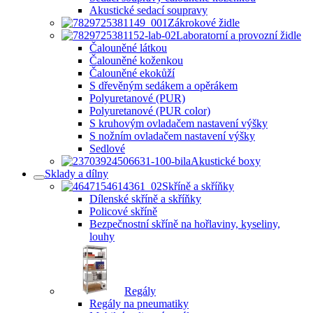
Akustické sedací soupravy
Zákrokové židle
Laboratorní a provozní židle
Čalouněné látkou
Čalouněné koženkou
Čalouněné ekokůží
S dřevěným sedákem a opěrákem
Polyuretanové (PUR)
Polyuretanové (PUR color)
S kruhovým ovladačem nastavení výšky
S nožním ovladačem nastavení výšky
Sedlové
Akustické boxy
Sklady a dílny
Skříně a skříňky
Dílenské skříně a skříňky
Policové skříně
Bezpečnostní skříně na hořlaviny, kyseliny,
louhy
Regály
Regály na pneumatiky