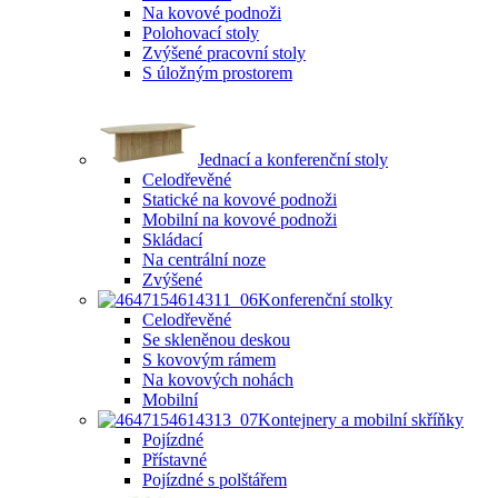
Na kovové podnoži
Polohovací stoly
Zvýšené pracovní stoly
S úložným prostorem
Jednací a konferenční stoly
Celodřevěné
Statické na kovové podnoži
Mobilní na kovové podnoži
Skládací
Na centrální noze
Zvýšené
Konferenční stolky
Celodřevěné
Se skleněnou deskou
S kovovým rámem
Na kovových nohách
Mobilní
Kontejnery a mobilní skříňky
Pojízdné
Přístavné
Pojízdné s polštářem