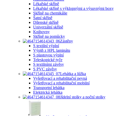
Lékařské skříně
Lékařské skříně s výklopnými a výsuvnými boxy
Skříně na chemikálie
Šatní skříně
Dílenské skříně
Univerzální skříně
Knihovny
Skříně na pomůcky
Zástěny
S textilní výplní
Výplň z HPL laminátu
S plastovou výplní
Teleskopické tyče
S textilními závěsy
S PVC závěsy
Lehátka a lůžka
Vyšetřovací a rehabilitační pevná
Vyšetřovací a rehabilitační mobilní
Transportní lehátka
Elektrická lehátka
Jídelní stolky a noční stolky