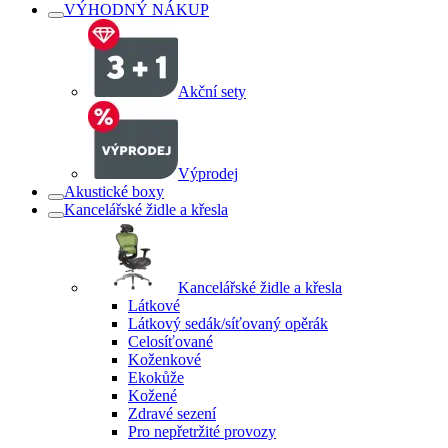
VÝHODNÝ NÁKUP
Akční sety
Výprodej
Akustické boxy
Kancelářské židle a křesla
Kancelářské židle a křesla
Látkové
Látkový sedák/síťovaný opěrák
Celosíťované
Koženkové
Ekokůže
Kožené
Zdravé sezení
Pro nepřetržité provozy