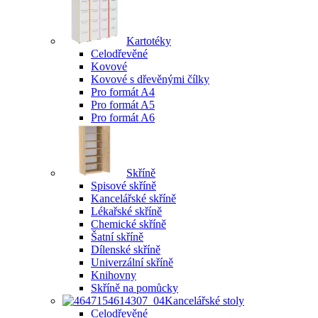
Kartotéky
Celodřevěné
Kovové
Kovové s dřevěnými čílky
Pro formát A4
Pro formát A5
Pro formát A6
Skříně
Spisové skříně
Kancelářské skříně
Lékařské skříně
Chemické skříně
Šatní skříně
Dílenské skříně
Univerzální skříně
Knihovny
Skříně na pomůcky
Kancelářské stoly
Celodřevěné