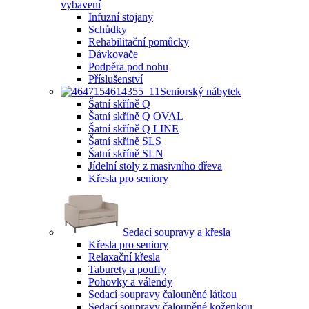
vybavení
Infuzní stojany
Schůdky
Rehabilitační pomůcky
Dávkovače
Podpěra pod nohu
Příslušenství
Seniorský nábytek
Šatní skříně Q
Šatní skříně Q OVAL
Šatní skříně Q LINE
Šatní skříně SLS
Šatní skříně SLN
Jídelní stoly z masivního dřeva
Křesla pro seniory
Sedací soupravy a křesla
Křesla pro seniory
Relaxační křesla
Taburety a pouffy
Pohovky a válendy
Sedací soupravy čalouněné látkou
Sedací soupravy čalouněné koženkou