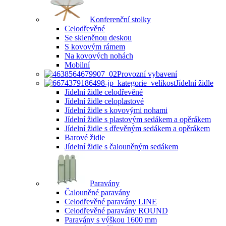
Konferenční stolky
Celodřevěné
Se skleněnou deskou
S kovovým rámem
Na kovových nohách
Mobilní
Provozní vybavení
Jídelní židle
Jídelní židle celodřevěné
Jídelní židle celoplastové
Jídelní židle s kovovými nohami
Jídelní židle s plastovým sedákem a opěrákem
Jídelní židle s dřevěným sedákem a opěrákem
Barové židle
Jídelní židle s čalouněným sedákem
Paravány
Čalouněné paravány
Celodřevěné paravány LINE
Celodřevěné paravány ROUND
Paravány s výškou 1600 mm