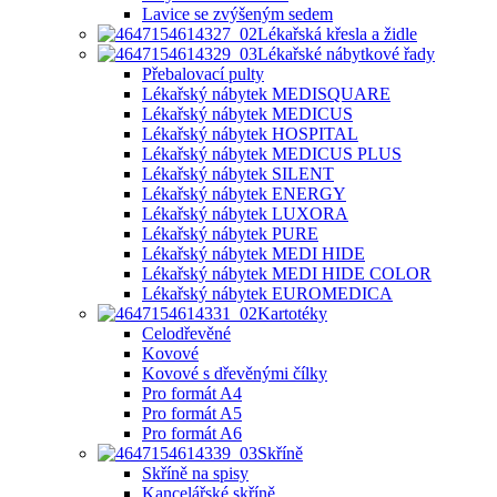
Lavice se zvýšeným sedem
Lékařská křesla a židle
Lékařské nábytkové řady
Přebalovací pulty
Lékařský nábytek MEDISQUARE
Lékařský nábytek MEDICUS
Lékařský nábytek HOSPITAL
Lékařský nábytek MEDICUS PLUS
Lékařský nábytek SILENT
Lékařský nábytek ENERGY
Lékařský nábytek LUXORA
Lékařský nábytek PURE
Lékařský nábytek MEDI HIDE
Lékařský nábytek MEDI HIDE COLOR
Lékařský nábytek EUROMEDICA
Kartotéky
Celodřevěné
Kovové
Kovové s dřevěnými čílky
Pro formát A4
Pro formát A5
Pro formát A6
Skříně
Skříně na spisy
Kancelářské skříně