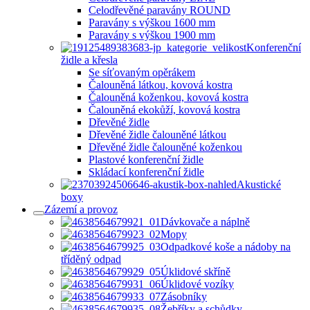
Celodřevěné paravány ROUND
Paravány s výškou 1600 mm
Paravány s výškou 1900 mm
Konferenční
židle a křesla
Se síťovaným opěrákem
Čalouněná látkou, kovová kostra
Čalouněná koženkou, kovová kostra
Čalouněná ekokůží, kovová kostra
Dřevěné židle
Dřevěné židle čalouněné látkou
Dřevěné židle čalouněné koženkou
Plastové konferenční židle
Skládací konferenční židle
Akustické
boxy
Zázemí a provoz
Dávkovače a náplně
Mopy
Odpadkové koše a nádoby na
tříděný odpad
Úklidové skříně
Úklidové vozíky
Zásobníky
Žebříky a schůdky