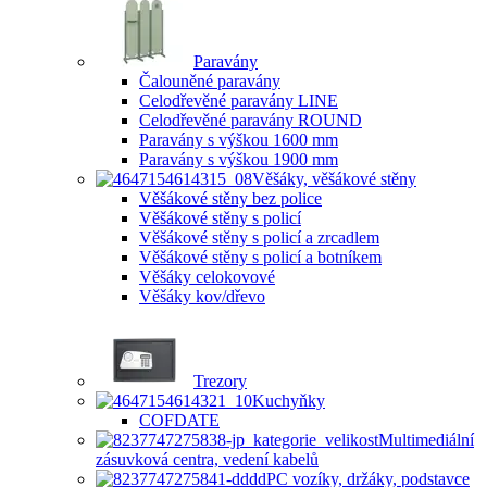
Paravány
Čalouněné paravány
Celodřevěné paravány LINE
Celodřevěné paravány ROUND
Paravány s výškou 1600 mm
Paravány s výškou 1900 mm
Věšáky, věšákové stěny
Věšákové stěny bez police
Věšákové stěny s policí
Věšákové stěny s policí a zrcadlem
Věšákové stěny s policí a botníkem
Věšáky celokovové
Věšáky kov/dřevo
Trezory
Kuchyňky
COFDATE
Multimediální
zásuvková centra, vedení kabelů
PC vozíky, držáky, podstavce