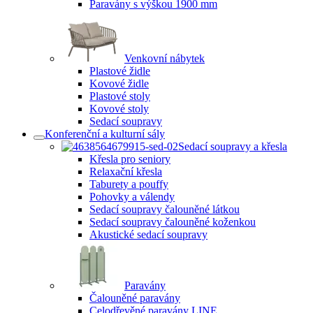
Paravány s výškou 1900 mm
Venkovní nábytek
Plastové židle
Kovové židle
Plastové stoly
Kovové stoly
Sedací soupravy
Konferenční a kulturní sály
Sedací soupravy a křesla
Křesla pro seniory
Relaxační křesla
Taburety a pouffy
Pohovky a válendy
Sedací soupravy čalouněné látkou
Sedací soupravy čalouněné koženkou
Akustické sedací soupravy
Paravány
Čalouněné paravány
Celodřevěné paravány LINE