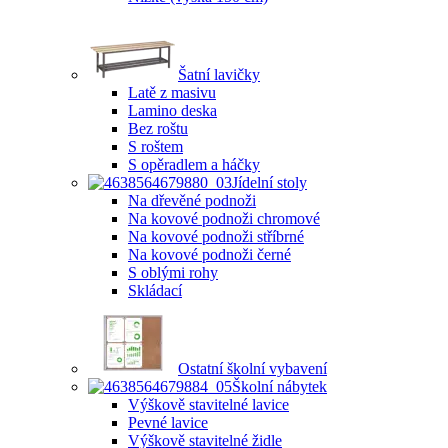
Šatní lavičky
Latě z masivu
Lamino deska
Bez roštu
S roštem
S opěradlem a háčky
Jídelní stoly
Na dřevěné podnoži
Na kovové podnoži chromové
Na kovové podnoži stříbrné
Na kovové podnoži černé
S oblými rohy
Skládací
Ostatní školní vybavení
Školní nábytek
Výškově stavitelné lavice
Pevné lavice
Výškově stavitelné židle