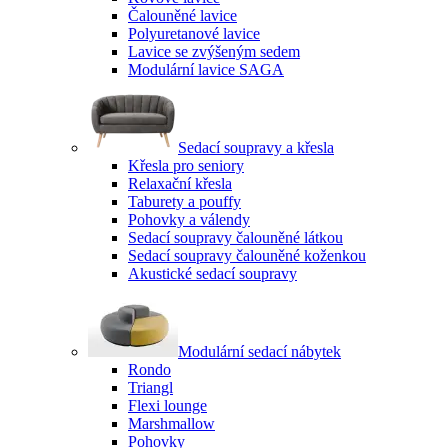
Čalouněné lavice
Polyuretanové lavice
Lavice se zvýšeným sedem
Modulární lavice SAGA
Sedací soupravy a křesla
Křesla pro seniory
Relaxační křesla
Taburety a pouffy
Pohovky a válendy
Sedací soupravy čalouněné látkou
Sedací soupravy čalouněné koženkou
Akustické sedací soupravy
Modulární sedací nábytek
Rondo
Triangl
Flexi lounge
Marshmallow
Pohovky