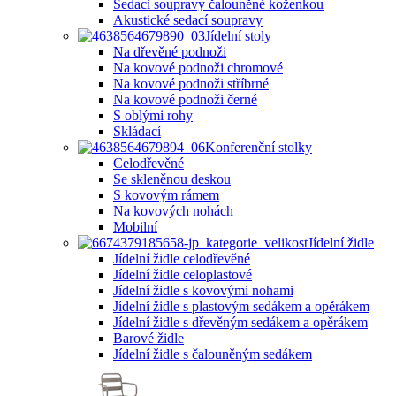
Sedací soupravy čalouněné koženkou
Akustické sedací soupravy
Jídelní stoly
Na dřevěné podnoži
Na kovové podnoži chromové
Na kovové podnoži stříbrné
Na kovové podnoži černé
S oblými rohy
Skládací
Konferenční stolky
Celodřevěné
Se skleněnou deskou
S kovovým rámem
Na kovových nohách
Mobilní
Jídelní židle
Jídelní židle celodřevěné
Jídelní židle celoplastové
Jídelní židle s kovovými nohami
Jídelní židle s plastovým sedákem a opěrákem
Jídelní židle s dřevěným sedákem a opěrákem
Barové židle
Jídelní židle s čalouněným sedákem