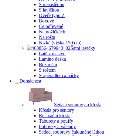
S mezistěnou
S lavičkou
Dveře typu Z
Boxové
Celodřevěné
Na nožičkách
Na roštu
Nízké (výška 150 cm)
Šatní lavičky
Latě z masivu
Lamino deska
Bez roštu
S roštem
S opěradlem a háčky
Domácnost
Sedací soupravy a křesla
Křesla pro seniory
Relaxační křesla
Taburety a pouffy
Pohovky a válendy
Sedací soupravy čalouněné látkou