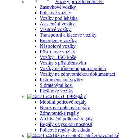
Vozíky pro zdravotnictví
Zásuvkové vozíky
Policové vozíky
Vozíky pod lehátka
Asistenční vozíky
Vizitové vozíky
Transportní a klecové vozíky
Emergency vozíky
Nástrojové vozíky
Přístrojové vozíky
Vozíky - ISO koše
Vozíky s příslušenstvím
Vozíky na třídění odpadu a prádla
Vozíky na zdravotnickou dokumentaci
Instrumentační vozíky
S drátěnými koši
Plošinové vozíky
Regály
Mobilní policové regály
Nerezové policové regály
Zdravotnické regály
Archivační policové regály
Regály s vysokou nosností
Policové regály do skladu
Ostatní zdravotnické