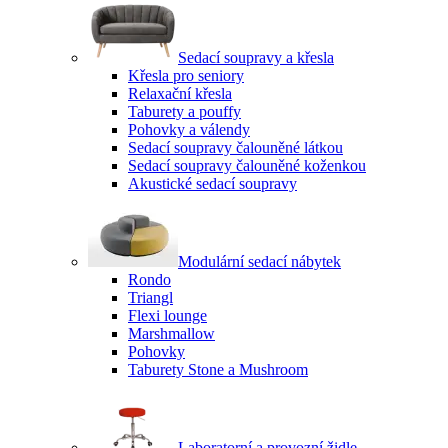
Sedací soupravy a křesla
Křesla pro seniory
Relaxační křesla
Taburety a pouffy
Pohovky a válendy
Sedací soupravy čalouněné látkou
Sedací soupravy čalouněné koženkou
Akustické sedací soupravy
Modulární sedací nábytek
Rondo
Triangl
Flexi lounge
Marshmallow
Pohovky
Taburety Stone a Mushroom
Laboratorní a provozní židle