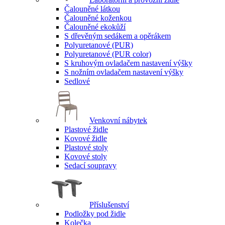
Čalouněné látkou
Čalouněné koženkou
Čalouněné ekokůží
S dřevěným sedákem a opěrákem
Polyuretanové (PUR)
Polyuretanové (PUR color)
S kruhovým ovladačem nastavení výšky
S nožním ovladačem nastavení výšky
Sedlové
Venkovní nábytek
Plastové židle
Kovové židle
Plastové stoly
Kovové stoly
Sedací soupravy
Příslušenství
Podložky pod židle
Kolečka