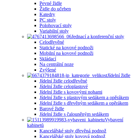
Pevné židle
Židle do učeben
Katedry
PC stoly
Polohovací stoly
Variabilní stoly
Jednací a konferenční stoly
Celodřevěné
Statické na kovové podnoži
Mobilní na kovové podnoži
Skládací
Na centrální noze
Zvýšené
Jídelní židle
Jídelní židle celodřevěné
Jídelní židle celoplastové
Jídelní židle s kovovými nohami
Jídelní židle s plastovým sedákem a opěrákem
Jídelní židle s dřevěným sedákem a opěrákem
Barové židle
Jídelní židle s čalouněným sedákem
Vybavení
kabinetů
Kancelářské stoly dřevěná podnož
Kancelářské stoly kovová podnož