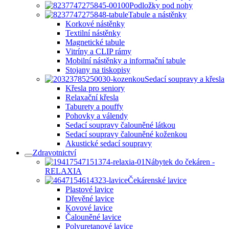
Podložky pod nohy
Tabule a nástěnky
Korkové nástěnky
Textilní nástěnky
Magnetické tabule
Vitríny a CLIP rámy
Mobilní nástěnky a informační tabule
Stojany na tiskopisy
Sedací soupravy a křesla
Křesla pro seniory
Relaxační křesla
Taburety a pouffy
Pohovky a válendy
Sedací soupravy čalouněné látkou
Sedací soupravy čalouněné koženkou
Akustické sedací soupravy
Zdravotnictví
Nábytek do čekáren -
RELAXIA
Čekárenské lavice
Plastové lavice
Dřevěné lavice
Kovové lavice
Čalouněné lavice
Polyuretanové lavice