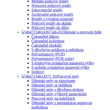
Mobilní policové regály
Nerezové policové regály
Zdravotnické regály
Archivační policové regály
Regály s vysokou nosností
Policové regály do skladu
Policové regály do dílny
Dílenské a provozní židle
Čalouněné látkou
Čalouněné koženkou
Čalouněné ekokůží
S dřevěným sedákem a opěrákem
Polyuretanové (PUR)
Polyuretanové (PUR color)
S kruhovým ovladačem nastavení výšky
S nožním ovladačem nastavení výšky
Sedlové
Pracovní stoly
Dílenské stoly se zásuvkami
Dílenské stoly se skříňkou
Dílenské stoly s dřevěnou deskou
Dílenské stoly výškově nastavitelné
Pracovní stoly na kolečkách
Dílenské stoly s antistatickou gumovou
podložkou