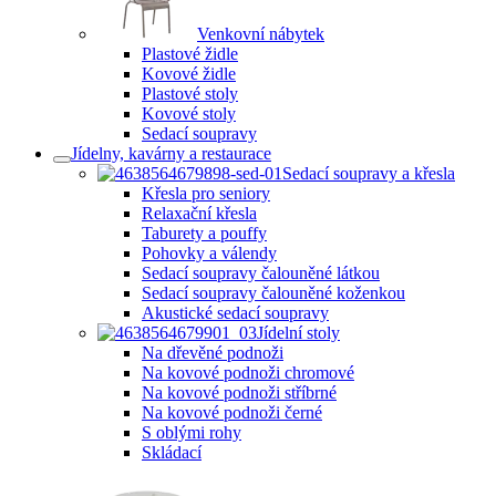
Venkovní nábytek
Plastové židle
Kovové židle
Plastové stoly
Kovové stoly
Sedací soupravy
Jídelny, kavárny a restaurace
Sedací soupravy a křesla
Křesla pro seniory
Relaxační křesla
Taburety a pouffy
Pohovky a válendy
Sedací soupravy čalouněné látkou
Sedací soupravy čalouněné koženkou
Akustické sedací soupravy
Jídelní stoly
Na dřevěné podnoži
Na kovové podnoži chromové
Na kovové podnoži stříbrné
Na kovové podnoži černé
S oblými rohy
Skládací