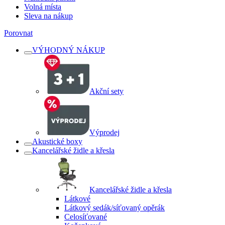
Volná místa
Sleva na nákup
Porovnat
VÝHODNÝ NÁKUP
Akční sety
Výprodej
Akustické boxy
Kancelářské židle a křesla
Kancelářské židle a křesla
Látkové
Látkový sedák/síťovaný opěrák
Celosíťované