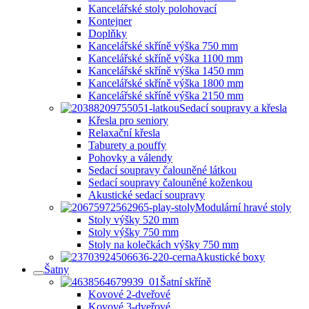
Kancelářské stoly polohovací
Kontejner
Doplňky
Kancelářské skříně výška 750 mm
Kancelářské skříně výška 1100 mm
Kancelářské skříně výška 1450 mm
Kancelářské skříně výška 1800 mm
Kancelářské skříně výška 2150 mm
Sedací soupravy a křesla
Křesla pro seniory
Relaxační křesla
Taburety a pouffy
Pohovky a válendy
Sedací soupravy čalouněné látkou
Sedací soupravy čalouněné koženkou
Akustické sedací soupravy
Modulární hravé stoly
Stoly výšky 520 mm
Stoly výšky 750 mm
Stoly na kolečkách výšky 750 mm
Akustické boxy
Šatny
Šatní skříně
Kovové 2-dveřové
Kovové 3-dveřové