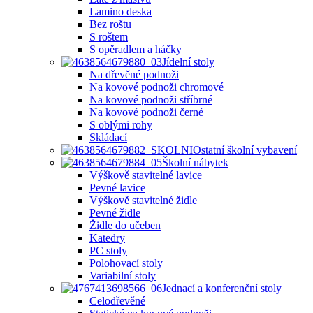
Lamino deska
Bez roštu
S roštem
S opěradlem a háčky
Jídelní stoly
Na dřevěné podnoži
Na kovové podnoži chromové
Na kovové podnoži stříbrné
Na kovové podnoži černé
S oblými rohy
Skládací
Ostatní školní vybavení
Školní nábytek
Výškově stavitelné lavice
Pevné lavice
Výškově stavitelné židle
Pevné židle
Židle do učeben
Katedry
PC stoly
Polohovací stoly
Variabilní stoly
Jednací a konferenční stoly
Celodřevěné