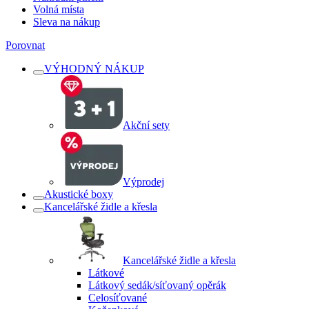
Volná místa
Sleva na nákup
Porovnat
VÝHODNÝ NÁKUP
Akční sety
Výprodej
Akustické boxy
Kancelářské židle a křesla
Kancelářské židle a křesla
Látkové
Látkový sedák/síťovaný opěrák
Celosíťované