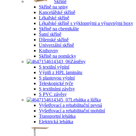
Skříně
Skříně na spisy
Kancelářské skříně
Lékařské skříně
Lékařské skříně s výklopnými a výsuvnými boxy
Skříně na chemikálie
Šatní skříně
Dílenské skříně
Univerzální skříně
Knihovny
Skříně na pomůcky
Zástěny
S textilní výplní
Výplň z HPL laminátu
S plastovou výplní
Teleskopické tyče
S textilními závěsy
S PVC závěsy
Lehátka a lůžka
Vyšetřovací a rehabilitační pevná
Vyšetřovací a rehabilitační mobilní
Transportní lehátka
Elektrická lehátka