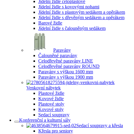
Jídelní židle celoplastové
Jídelní židle s kovovými nohami
Jídelní židle s plastovým sedákem a opěrákem
Jídelní židle s dřevěným sedákem a opěrákem
Barové židle
Jídelní židle s čalouněným sedákem
Paravány
Čalouněné paravány
Celodřevěné paravány LINE
Celodřevěné paravány ROUND
Paravány s výškou 1600 mm
Paravány s výškou 1900 mm
Venkovní nábytek
Plastové židle
Kovové židle
Plastové stoly
Kovové stoly
Sedací soupravy
Konferenční a kulturní sály
Sedací soupravy a křesla
Křesla pro seniory