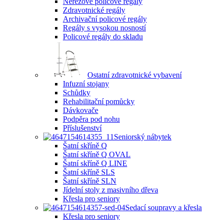
Nerezové policové regály
Zdravotnické regály
Archivační policové regály
Regály s vysokou nosností
Policové regály do skladu
Ostatní zdravotnické vybavení
Infuzní stojany
Schůdky
Rehabilitační pomůcky
Dávkovače
Podpěra pod nohu
Příslušenství
Seniorský nábytek
Šatní skříně Q
Šatní skříně Q OVAL
Šatní skříně Q LINE
Šatní skříně SLS
Šatní skříně SLN
Jídelní stoly z masivního dřeva
Křesla pro seniory
Sedací soupravy a křesla
Křesla pro seniory