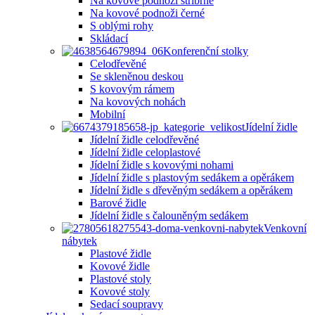
Na kovové podnoži stříbrné
Na kovové podnoži černé
S oblými rohy
Skládací
Konferenční stolky
Celodřevěné
Se skleněnou deskou
S kovovým rámem
Na kovových nohách
Mobilní
Jídelní židle
Jídelní židle celodřevěné
Jídelní židle celoplastové
Jídelní židle s kovovými nohami
Jídelní židle s plastovým sedákem a opěrákem
Jídelní židle s dřevěným sedákem a opěrákem
Barové židle
Jídelní židle s čalouněným sedákem
Venkovní
nábytek
Plastové židle
Kovové židle
Plastové stoly
Kovové stoly
Sedací soupravy