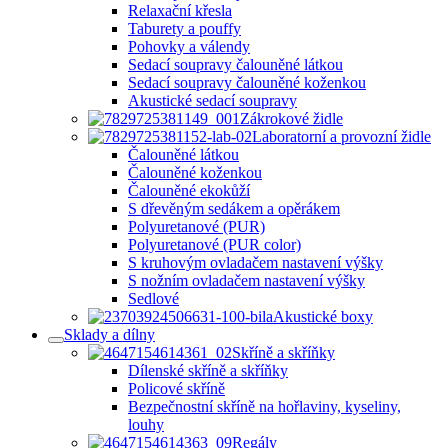
Relaxační křesla
Taburety a pouffy
Pohovky a válendy
Sedací soupravy čalouněné látkou
Sedací soupravy čalouněné koženkou
Akustické sedací soupravy
Zákrokové židle
Laboratorní a provozní židle
Čalouněné látkou
Čalouněné koženkou
Čalouněné ekokůží
S dřevěným sedákem a opěrákem
Polyuretanové (PUR)
Polyuretanové (PUR color)
S kruhovým ovladačem nastavení výšky
S nožním ovladačem nastavení výšky
Sedlové
Akustické boxy
Sklady a dílny
Skříně a skříňky
Dílenské skříně a skříňky
Policové skříně
Bezpečnostní skříně na hořlaviny, kyseliny,
louhy
Regály