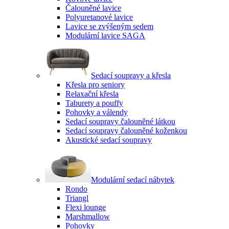
Čalouněné lavice
Polyuretanové lavice
Lavice se zvýšeným sedem
Modulární lavice SAGA
Sedací soupravy a křesla
Křesla pro seniory
Relaxační křesla
Taburety a pouffy
Pohovky a válendy
Sedací soupravy čalouněné látkou
Sedací soupravy čalouněné koženkou
Akustické sedací soupravy
Modulární sedací nábytek
Rondo
Triangl
Flexi lounge
Marshmallow
Pohovky