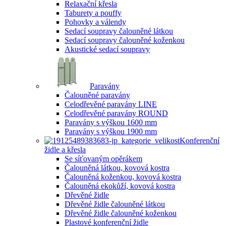
Relaxační křesla
Taburety a pouffy
Pohovky a válendy
Sedací soupravy čalouněné látkou
Sedací soupravy čalouněné koženkou
Akustické sedací soupravy
Paravány
Čalouněné paravány
Celodřevěné paravány LINE
Celodřevěné paravány ROUND
Paravány s výškou 1600 mm
Paravány s výškou 1900 mm
Konferenční
židle a křesla
Se síťovaným opěrákem
Čalouněná látkou, kovová kostra
Čalouněná koženkou, kovová kostra
Čalouněná ekokůží, kovová kostra
Dřevěné židle
Dřevěné židle čalouněné látkou
Dřevěné židle čalouněné koženkou
Plastové konferenční židle