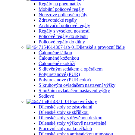
Regály na pneumatiky
Mobilní policové regály
Nerezové policové regály
Zdravotnické regály
Archivační policové regály
Regály s vysokou nosností
Policové regály do skladu
Policové regály do dílny
Dílenské a provozní židle
Čalouněné látkou
Čalouněné koženkou
Čalouněné ekokůží
S dřevěným sedákem a opěrákem
Polyuretanové (PUR)
Polyuretanové (PUR color)
S kruhovým ovladačem nastavení výšky
S nožním ovladačem nastavení výšky
Sedlové
Pracovní stoly
Dílenské stoly se zásuvkami
Dílenské stoly se skříňkou
Dílenské stoly s dřevěnou deskou
Dílenské stoly výškově nastavitelné
Pracovní stoly na kolečkách
Dílenské stoly s antistatickou gumovou