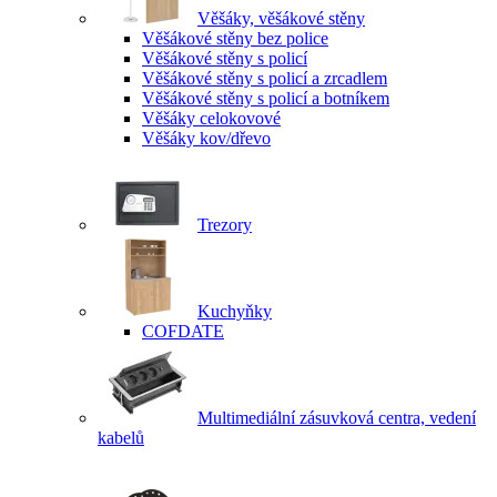
Věšáky, věšákové stěny
Věšákové stěny bez police
Věšákové stěny s policí
Věšákové stěny s policí a zrcadlem
Věšákové stěny s policí a botníkem
Věšáky celokovové
Věšáky kov/dřevo
Trezory
Kuchyňky
COFDATE
Multimediální zásuvková centra, vedení
kabelů