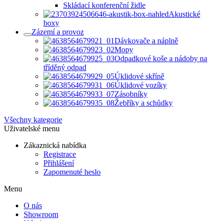
Skládací konferenční židle
Akustické
boxy
Zázemí a provoz
Dávkovače a náplně
Mopy
Odpadkové koše a nádoby na
tříděný odpad
Úklidové skříně
Úklidové vozíky
Zásobníky
Žebříky a schůdky
Všechny kategorie
Uživatelské menu
Zákaznická nabídka
Registrace
Přihlášení
Zapomenuté heslo
Menu
O nás
Showroom