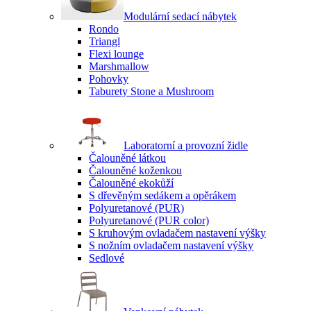
Modulární sedací nábytek
Rondo
Triangl
Flexi lounge
Marshmallow
Pohovky
Taburety Stone a Mushroom
Laboratorní a provozní židle
Čalouněné látkou
Čalouněné koženkou
Čalouněné ekokůží
S dřevěným sedákem a opěrákem
Polyuretanové (PUR)
Polyuretanové (PUR color)
S kruhovým ovladačem nastavení výšky
S nožním ovladačem nastavení výšky
Sedlové