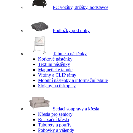
PC vozíky, držáky, podstavce
Podložky pod nohy
Tabule a nástěnky
Korkové nástěnky
Textilní nástěnky
Magnetické tabule
Vitríny a CLIP rámy
Mobilní nástěnky a informační tabule
Stojany na tiskopisy
Sedací soupravy a křesla
Křesla pro seniory
Relaxační křesla
Taburety a pouffy
Pohovky a válendy