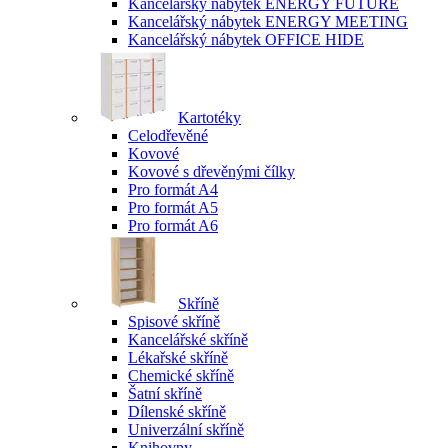
Kancelářský nábytek ENERGY FUTURE
Kancelářský nábytek ENERGY MEETING
Kancelářský nábytek OFFICE HIDE
Kartotéky
Celodřevěné
Kovové
Kovové s dřevěnými čílky
Pro formát A4
Pro formát A5
Pro formát A6
Skříně
Spisové skříně
Kancelářské skříně
Lékařské skříně
Chemické skříně
Šatní skříně
Dílenské skříně
Univerzální skříně
Knihovny