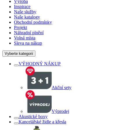
Výroba
Inspirace
Naše služby
Naše katalogy
Obchodní podmínky
Projekt
Náhradní plnění
Volná místa
Sleva na nákup
Vyberte kategorii
VÝHODNÝ NÁKUP
Akční sety
Výprodej
Akustické boxy
Kancelářské židle a křesla