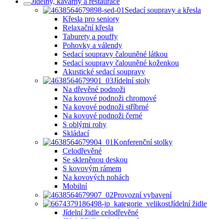
Jídelny, kavárny a restaurace
Sedací soupravy a křesla
Křesla pro seniory
Relaxační křesla
Taburety a pouffy
Pohovky a válendy
Sedací soupravy čalouněné látkou
Sedací soupravy čalouněné koženkou
Akustické sedací soupravy
Jídelní stoly
Na dřevěné podnoži
Na kovové podnoži chromové
Na kovové podnoži stříbrné
Na kovové podnoži černé
S oblými rohy
Skládací
Konferenční stolky
Celodřevěné
Se skleněnou deskou
S kovovým rámem
Na kovových nohách
Mobilní
Provozní vybavení
Jídelní židle
Jídelní židle celodřevěné