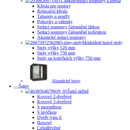
Sedací soupravy a křesla
Křesla pro seniory
Relaxační křesla
Taburety a pouffy
Pohovky a válendy
Sedací soupravy čalouněné látkou
Sedací soupravy čalouněné koženkou
Akustické sedací soupravy
Modulární hravé stoly
Stoly výšky 520 mm
Stoly výšky 750 mm
Stoly na kolečkách výšky 750 mm
Akustické boxy
Šatny
Šatní skříně
Kovové 2-dveřové
Kovové 3-dveřové
S mezistěnou
S lavičkou
Dveře typu Z
Boxové
Celodřevěné