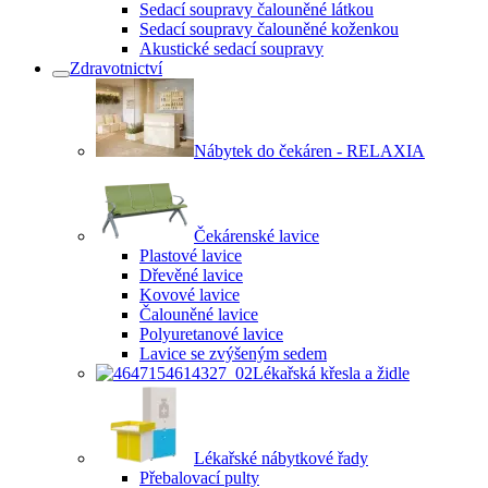
Sedací soupravy čalouněné látkou
Sedací soupravy čalouněné koženkou
Akustické sedací soupravy
Zdravotnictví
Nábytek do čekáren - RELAXIA
Čekárenské lavice
Plastové lavice
Dřevěné lavice
Kovové lavice
Čalouněné lavice
Polyuretanové lavice
Lavice se zvýšeným sedem
Lékařská křesla a židle
Lékařské nábytkové řady
Přebalovací pulty