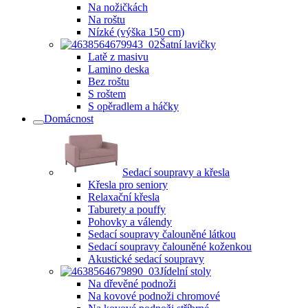
Na nožičkách
Na roštu
Nízké (výška 150 cm)
Šatní lavičky
Latě z masivu
Lamino deska
Bez roštu
S roštem
S opěradlem a háčky
Domácnost
Sedací soupravy a křesla
Křesla pro seniory
Relaxační křesla
Taburety a pouffy
Pohovky a válendy
Sedací soupravy čalouněné látkou
Sedací soupravy čalouněné koženkou
Akustické sedací soupravy
Jídelní stoly
Na dřevěné podnoži
Na kovové podnoži chromové