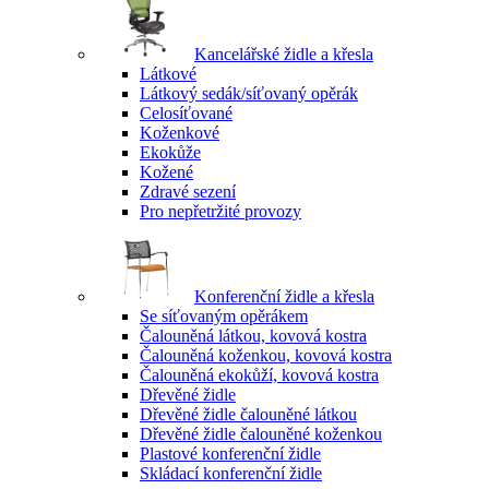
Kancelářské židle a křesla
Látkové
Látkový sedák/síťovaný opěrák
Celosíťované
Koženkové
Ekokůže
Kožené
Zdravé sezení
Pro nepřetržité provozy
Konferenční židle a křesla
Se síťovaným opěrákem
Čalouněná látkou, kovová kostra
Čalouněná koženkou, kovová kostra
Čalouněná ekokůží, kovová kostra
Dřevěné židle
Dřevěné židle čalouněné látkou
Dřevěné židle čalouněné koženkou
Plastové konferenční židle
Skládací konferenční židle