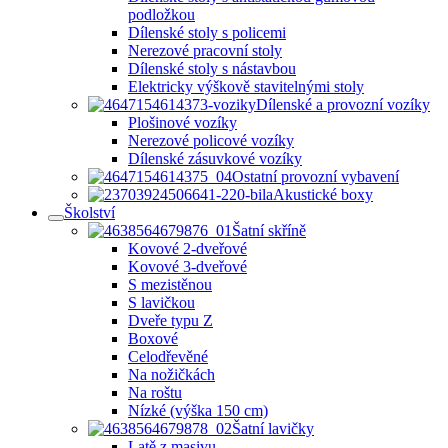
podložkou
Dílenské stoly s policemi
Nerezové pracovní stoly
Dílenské stoly s nástavbou
Elektricky výškově stavitelnými stoly
Dílenské a provozní vozíky
Plošinové vozíky
Nerezové policové vozíky
Dílenské zásuvkové vozíky
Ostatní provozní vybavení
Akustické boxy
Školství
Šatní skříně
Kovové 2-dveřové
Kovové 3-dveřové
S mezistěnou
S lavičkou
Dveře typu Z
Boxové
Celodřevěné
Na nožičkách
Na roštu
Nízké (výška 150 cm)
Šatní lavičky
Latě z masivu