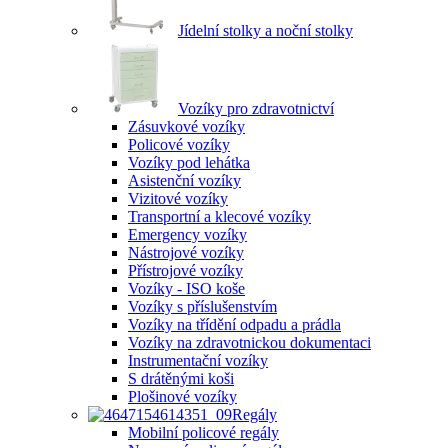
Jídelní stolky a noční stolky
Vozíky pro zdravotnictví
Zásuvkové vozíky
Policové vozíky
Vozíky pod lehátka
Asistenční vozíky
Vizitové vozíky
Transportní a klecové vozíky
Emergency vozíky
Nástrojové vozíky
Přístrojové vozíky
Vozíky - ISO koše
Vozíky s příslušenstvím
Vozíky na třídění odpadu a prádla
Vozíky na zdravotnickou dokumentaci
Instrumentační vozíky
S drátěnými koši
Plošinové vozíky
Regály
Mobilní policové regály