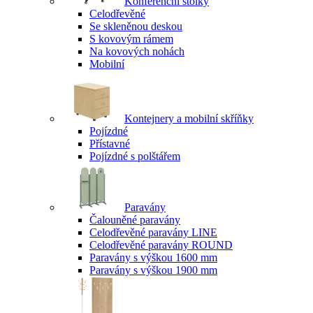
Konferenční stolky
Celodřevěné
Se skleněnou deskou
S kovovým rámem
Na kovových nohách
Mobilní
Kontejnery a mobilní skříňky
Pojízdné
Přístavné
Pojízdné s polštářem
Paravány
Čalouněné paravány
Celodřevěné paravány LINE
Celodřevěné paravány ROUND
Paravány s výškou 1600 mm
Paravány s výškou 1900 mm