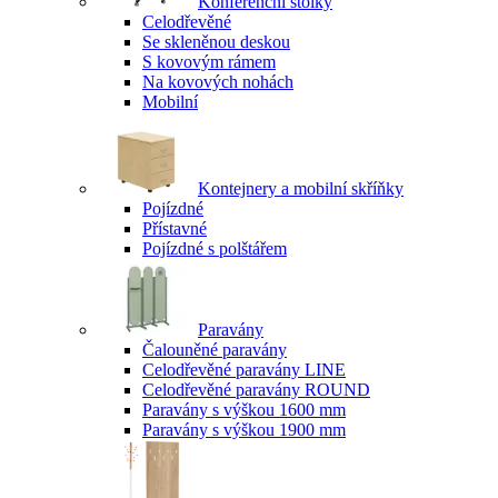
Konferenční stolky
Celodřevěné
Se skleněnou deskou
S kovovým rámem
Na kovových nohách
Mobilní
Kontejnery a mobilní skříňky
Pojízdné
Přístavné
Pojízdné s polštářem
Paravány
Čalouněné paravány
Celodřevěné paravány LINE
Celodřevěné paravány ROUND
Paravány s výškou 1600 mm
Paravány s výškou 1900 mm