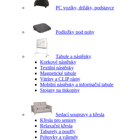
PC vozíky, držáky, podstavce
Podložky pod nohy
Tabule a nástěnky
Korkové nástěnky
Textilní nástěnky
Magnetické tabule
Vitríny a CLIP rámy
Mobilní nástěnky a informační tabule
Stojany na tiskopisy
Sedací soupravy a křesla
Křesla pro seniory
Relaxační křesla
Taburety a pouffy
Pohovky a válendy