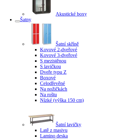
Akustické boxy
Šatny
Šatní skříně
Kovové 2-dveřové
Kovové 3-dveřové
S mezistěnou
S lavičkou
Dveře typu Z
Boxové
Celodřevěné
Na nožičkách
Na roštu
Nízké (výška 150 cm)
Šatní lavičky
Latě z masivu
Lamino deska