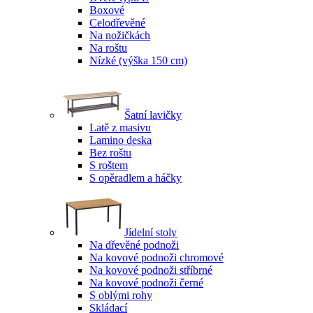
Boxové
Celodřevěné
Na nožičkách
Na roštu
Nízké (výška 150 cm)
Šatní lavičky
Latě z masivu
Lamino deska
Bez roštu
S roštem
S opěradlem a háčky
Jídelní stoly
Na dřevěné podnoži
Na kovové podnoži chromové
Na kovové podnoži stříbrné
Na kovové podnoži černé
S oblými rohy
Skládací