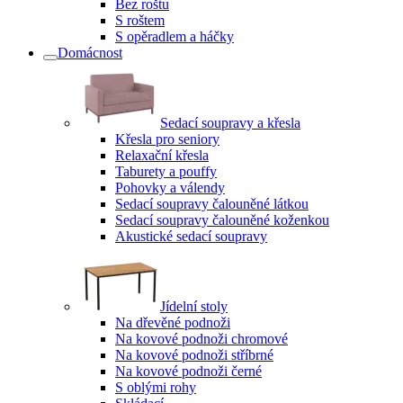
Bez roštu
S roštem
S opěradlem a háčky
Domácnost
Sedací soupravy a křesla
Křesla pro seniory
Relaxační křesla
Taburety a pouffy
Pohovky a válendy
Sedací soupravy čalouněné látkou
Sedací soupravy čalouněné koženkou
Akustické sedací soupravy
Jídelní stoly
Na dřevěné podnoži
Na kovové podnoži chromové
Na kovové podnoži stříbrné
Na kovové podnoži černé
S oblými rohy