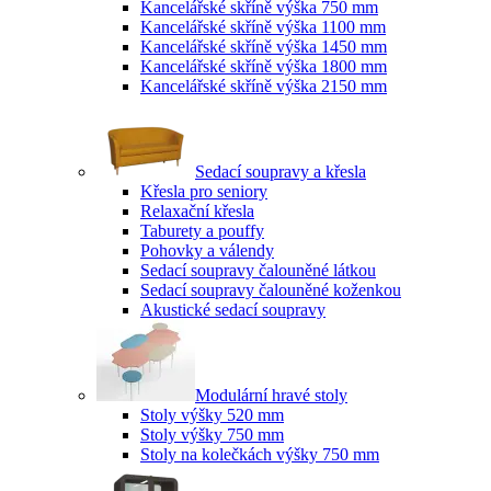
Kancelářské skříně výška 750 mm
Kancelářské skříně výška 1100 mm
Kancelářské skříně výška 1450 mm
Kancelářské skříně výška 1800 mm
Kancelářské skříně výška 2150 mm
Sedací soupravy a křesla
Křesla pro seniory
Relaxační křesla
Taburety a pouffy
Pohovky a válendy
Sedací soupravy čalouněné látkou
Sedací soupravy čalouněné koženkou
Akustické sedací soupravy
Modulární hravé stoly
Stoly výšky 520 mm
Stoly výšky 750 mm
Stoly na kolečkách výšky 750 mm