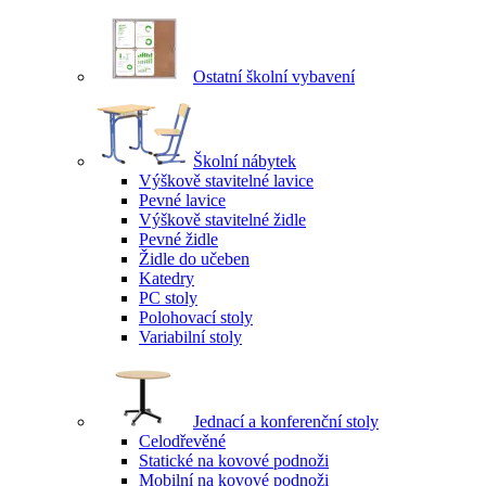
Ostatní školní vybavení
Školní nábytek
Výškově stavitelné lavice
Pevné lavice
Výškově stavitelné židle
Pevné židle
Židle do učeben
Katedry
PC stoly
Polohovací stoly
Variabilní stoly
Jednací a konferenční stoly
Celodřevěné
Statické na kovové podnoži
Mobilní na kovové podnoži