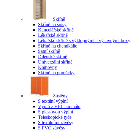
Skříně
Skříně na spisy
Kancelářské skříně
Lékařské skříně
Lékařské skříně s výklopnými a výsuvnými boxy
Skříně na chemikálie
Šatní skříně
Dílenské skříně
Univerzální skříně
Knihovny
Skříně na pomůcky
Zástěny
S textilní výplní
Výplň z HPL laminátu
S plastovou výplní
Teleskopické tyče
S textilními závěsy
S PVC závěsy