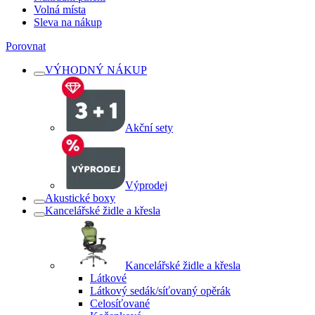
Volná místa
Sleva na nákup
Porovnat
VÝHODNÝ NÁKUP
Akční sety
Výprodej
Akustické boxy
Kancelářské židle a křesla
Kancelářské židle a křesla
Látkové
Látkový sedák/síťovaný opěrák
Celosíťované