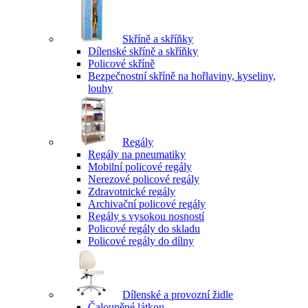
Skříně a skříňky
Dílenské skříně a skříňky
Policové skříně
Bezpečnostní skříně na hořlaviny, kyseliny,
louhy
Regály
Regály na pneumatiky
Mobilní policové regály
Nerezové policové regály
Zdravotnické regály
Archivační policové regály
Regály s vysokou nosností
Policové regály do skladu
Policové regály do dílny
Dílenské a provozní židle
Čalouněné látkou