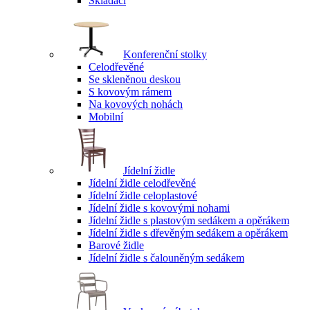
Skládací
Konferenční stolky
Celodřevěné
Se skleněnou deskou
S kovovým rámem
Na kovových nohách
Mobilní
Jídelní židle
Jídelní židle celodřevěné
Jídelní židle celoplastové
Jídelní židle s kovovými nohami
Jídelní židle s plastovým sedákem a opěrákem
Jídelní židle s dřevěným sedákem a opěrákem
Barové židle
Jídelní židle s čalouněným sedákem