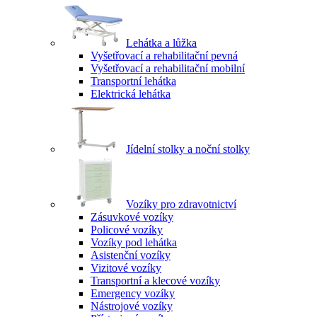
Lehátka a lůžka
Vyšetřovací a rehabilitační pevná
Vyšetřovací a rehabilitační mobilní
Transportní lehátka
Elektrická lehátka
Jídelní stolky a noční stolky
Vozíky pro zdravotnictví
Zásuvkové vozíky
Policové vozíky
Vozíky pod lehátka
Asistenční vozíky
Vizitové vozíky
Transportní a klecové vozíky
Emergency vozíky
Nástrojové vozíky