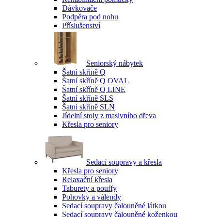
Dávkovače
Podpěra pod nohu
Příslušenství
Seniorský nábytek
Šatní skříně Q
Šatní skříně Q OVAL
Šatní skříně Q LINE
Šatní skříně SLS
Šatní skříně SLN
Jídelní stoly z masivního dřeva
Křesla pro seniory
Sedací soupravy a křesla
Křesla pro seniory
Relaxační křesla
Taburety a pouffy
Pohovky a válendy
Sedací soupravy čalouněné látkou
Sedací soupravy čalouněné koženkou