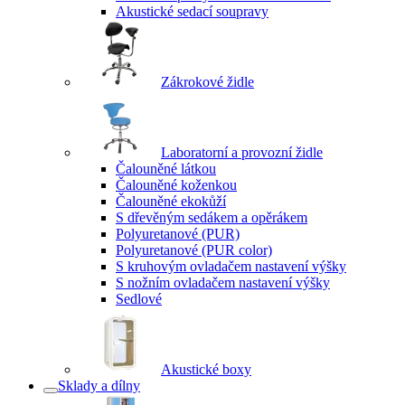
Akustické sedací soupravy
Zákrokové židle
Laboratorní a provozní židle
Čalouněné látkou
Čalouněné koženkou
Čalouněné ekokůží
S dřevěným sedákem a opěrákem
Polyuretanové (PUR)
Polyuretanové (PUR color)
S kruhovým ovladačem nastavení výšky
S nožním ovladačem nastavení výšky
Sedlové
Akustické boxy
Sklady a dílny