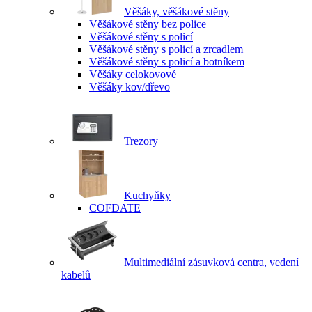
Věšáky, věšákové stěny
Věšákové stěny bez police
Věšákové stěny s policí
Věšákové stěny s policí a zrcadlem
Věšákové stěny s policí a botníkem
Věšáky celokovové
Věšáky kov/dřevo
Trezory
Kuchyňky
COFDATE
Multimediální zásuvková centra, vedení
kabelů