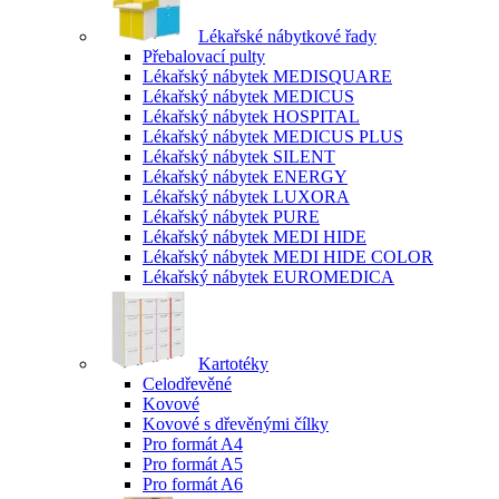
Lékařské nábytkové řady
Přebalovací pulty
Lékařský nábytek MEDISQUARE
Lékařský nábytek MEDICUS
Lékařský nábytek HOSPITAL
Lékařský nábytek MEDICUS PLUS
Lékařský nábytek SILENT
Lékařský nábytek ENERGY
Lékařský nábytek LUXORA
Lékařský nábytek PURE
Lékařský nábytek MEDI HIDE
Lékařský nábytek MEDI HIDE COLOR
Lékařský nábytek EUROMEDICA
Kartotéky
Celodřevěné
Kovové
Kovové s dřevěnými čílky
Pro formát A4
Pro formát A5
Pro formát A6