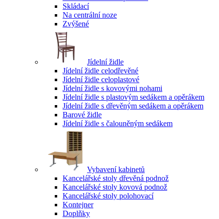
Skládací
Na centrální noze
Zvýšené
Jídelní židle
Jídelní židle celodřevěné
Jídelní židle celoplastové
Jídelní židle s kovovými nohami
Jídelní židle s plastovým sedákem a opěrákem
Jídelní židle s dřevěným sedákem a opěrákem
Barové židle
Jídelní židle s čalouněným sedákem
Vybavení kabinetů
Kancelářské stoly dřevěná podnož
Kancelářské stoly kovová podnož
Kancelářské stoly polohovací
Kontejner
Doplňky