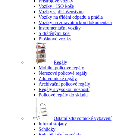
Přístrojové vozíky
Vozíky - ISO koše
Vozíky s příslušenstvím
Vozíky na třídění odpadu a prádla
Vozíky na zdravotnickou dokumentaci
Instrumentační vozíky
S drátěnými koši
Plošinové vozíky
Regály
Mobilní policové regály
Nerezové policové regály
Zdravotnické regály
Archivační policové regály
Regály s vysokou nosností
Policové regály do skladu
Ostatní zdravotnické vybavení
Infuzní stojany
Schůdky
Rehabilitační pomůcky