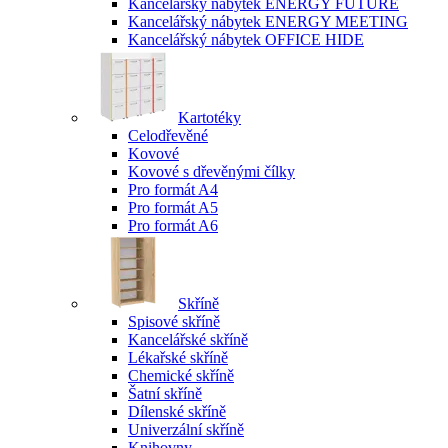
Kancelářský nábytek ENERGY FUTURE
Kancelářský nábytek ENERGY MEETING
Kancelářský nábytek OFFICE HIDE
Kartotéky
Celodřevěné
Kovové
Kovové s dřevěnými čílky
Pro formát A4
Pro formát A5
Pro formát A6
Skříně
Spisové skříně
Kancelářské skříně
Lékařské skříně
Chemické skříně
Šatní skříně
Dílenské skříně
Univerzální skříně
Knihovny