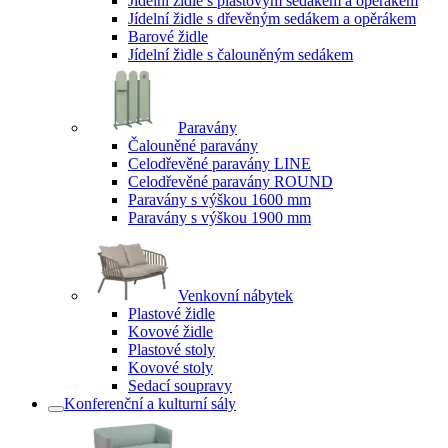
Jídelní židle s plastovým sedákem a opěrákem
Jídelní židle s dřevěným sedákem a opěrákem
Barové židle
Jídelní židle s čalouněným sedákem
Paravány
Čalouněné paravány
Celodřevěné paravány LINE
Celodřevěné paravány ROUND
Paravány s výškou 1600 mm
Paravány s výškou 1900 mm
Venkovní nábytek
Plastové židle
Kovové židle
Plastové stoly
Kovové stoly
Sedací soupravy
Konferenční a kulturní sály