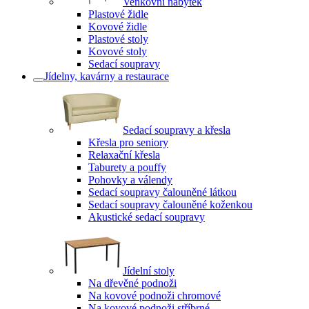
Venkovní nábytek
Plastové židle
Kovové židle
Plastové stoly
Kovové stoly
Sedací soupravy
Jídelny, kavárny a restaurace
Sedací soupravy a křesla
Křesla pro seniory
Relaxační křesla
Taburety a pouffy
Pohovky a válendy
Sedací soupravy čalouněné látkou
Sedací soupravy čalouněné koženkou
Akustické sedací soupravy
Jídelní stoly
Na dřevěné podnoži
Na kovové podnoži chromové
Na kovové podnoži stříbrné