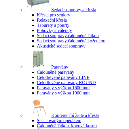
Sedací soupravy a křesla
Křesla pro seniory
Relaxační křesla
Taburety a pouffy
Pohovky a válendy
Sedací soupravy čalouněné látkou
Sedací soupravy čalouněné koženkou
Akustické sedací soupravy
Paravány
Čalouněné paravány
Celodřevěné paravány LINE
Celodřevěné paravány ROUND
Paravány s výškou 1600 mm
Paravány s výškou 1900 mm
Konferenční židle a křesla
Se síťovaným opěrákem
Čalouněná látkou, kovová kostra