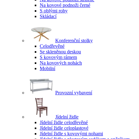
Na kovové podnoži černé
S oblými rohy
Skládací
Konferenční stolky
Celodřevěné
Se skleněnou deskou
S kovovým rámem
Na kovových nohách
Mobilní
Provozní vybavení
Jídelní židle
Jídelní židle celodřevěné
Jídelní židle celoplastové
Jídelní židle s kovovými nohami