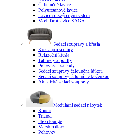
Čalouněné lavice
Polyuretanové lavice
Lavice se zvýšeným sedem
Modulární lavice SAGA
Sedací soupravy a křesla
Křesla pro seniory
Relaxační křesla
Taburety a pouffy
Pohovky a válendy
Sedací soupravy čalouněné látkou
Sedací soupravy čalouněné koženkou
Akustické sedací soupravy
Modulární sedací nábytek
Rondo
Triangl
Flexi lounge
Marshmallow
Pohovky