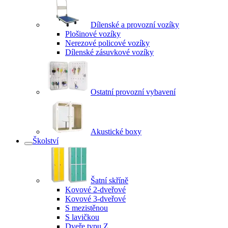
Dílenské a provozní vozíky
Plošinové vozíky
Nerezové policové vozíky
Dílenské zásuvkové vozíky
Ostatní provozní vybavení
Akustické boxy
Školství
Šatní skříně
Kovové 2-dveřové
Kovové 3-dveřové
S mezistěnou
S lavičkou
Dveře typu Z