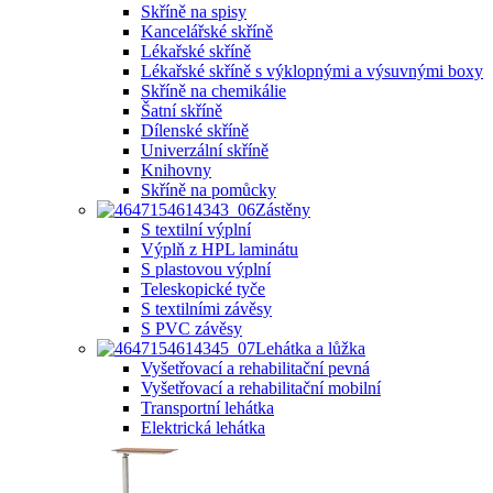
Skříně na spisy
Kancelářské skříně
Lékařské skříně
Lékařské skříně s výklopnými a výsuvnými boxy
Skříně na chemikálie
Šatní skříně
Dílenské skříně
Univerzální skříně
Knihovny
Skříně na pomůcky
Zástěny
S textilní výplní
Výplň z HPL laminátu
S plastovou výplní
Teleskopické tyče
S textilními závěsy
S PVC závěsy
Lehátka a lůžka
Vyšetřovací a rehabilitační pevná
Vyšetřovací a rehabilitační mobilní
Transportní lehátka
Elektrická lehátka