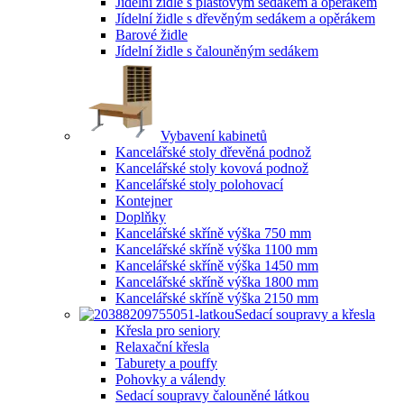
Jídelní židle s plastovým sedákem a opěrákem
Jídelní židle s dřevěným sedákem a opěrákem
Barové židle
Jídelní židle s čalouněným sedákem
Vybavení kabinetů
Kancelářské stoly dřevěná podnož
Kancelářské stoly kovová podnož
Kancelářské stoly polohovací
Kontejner
Doplňky
Kancelářské skříně výška 750 mm
Kancelářské skříně výška 1100 mm
Kancelářské skříně výška 1450 mm
Kancelářské skříně výška 1800 mm
Kancelářské skříně výška 2150 mm
Sedací soupravy a křesla
Křesla pro seniory
Relaxační křesla
Taburety a pouffy
Pohovky a válendy
Sedací soupravy čalouněné látkou