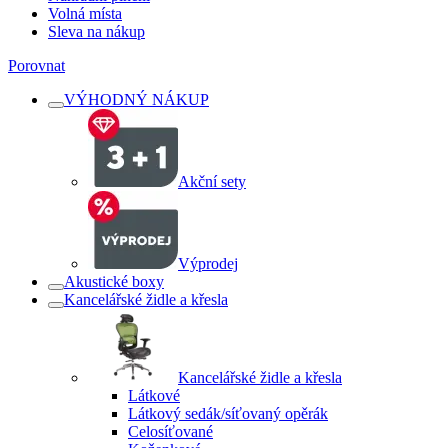
Volná místa
Sleva na nákup
Porovnat
VÝHODNÝ NÁKUP
Akční sety
Výprodej
Akustické boxy
Kancelářské židle a křesla
Kancelářské židle a křesla
Látkové
Látkový sedák/síťovaný opěrák
Celosíťované