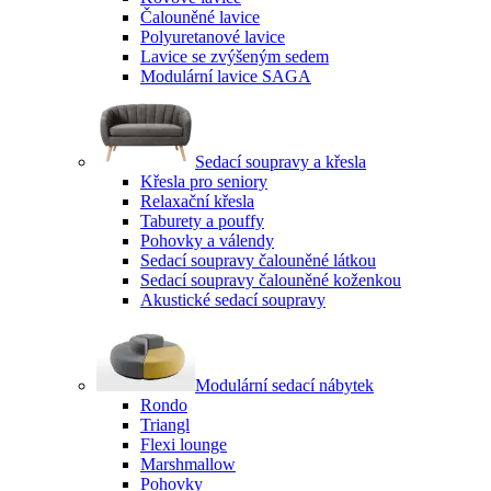
Čalouněné lavice
Polyuretanové lavice
Lavice se zvýšeným sedem
Modulární lavice SAGA
Sedací soupravy a křesla
Křesla pro seniory
Relaxační křesla
Taburety a pouffy
Pohovky a válendy
Sedací soupravy čalouněné látkou
Sedací soupravy čalouněné koženkou
Akustické sedací soupravy
Modulární sedací nábytek
Rondo
Triangl
Flexi lounge
Marshmallow
Pohovky