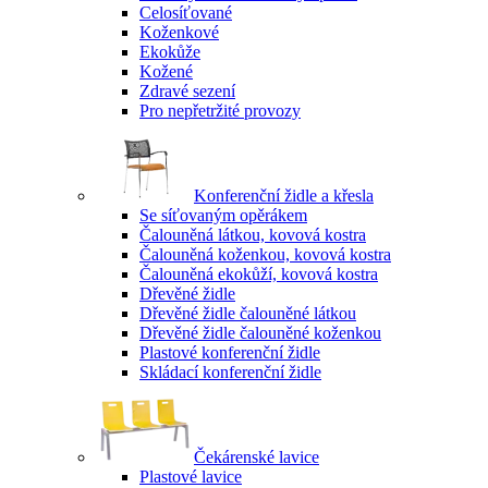
Celosíťované
Koženkové
Ekokůže
Kožené
Zdravé sezení
Pro nepřetržité provozy
Konferenční židle a křesla
Se síťovaným opěrákem
Čalouněná látkou, kovová kostra
Čalouněná koženkou, kovová kostra
Čalouněná ekokůží, kovová kostra
Dřevěné židle
Dřevěné židle čalouněné látkou
Dřevěné židle čalouněné koženkou
Plastové konferenční židle
Skládací konferenční židle
Čekárenské lavice
Plastové lavice