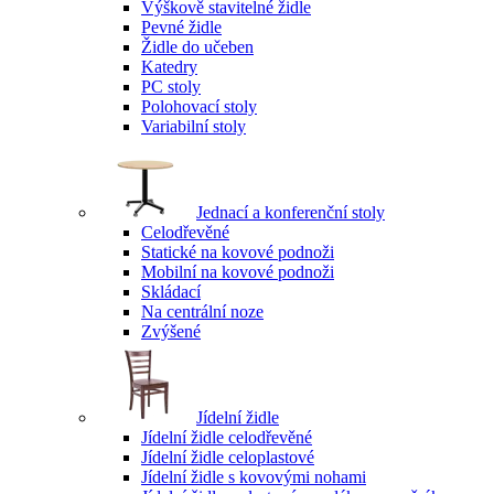
Výškově stavitelné židle
Pevné židle
Židle do učeben
Katedry
PC stoly
Polohovací stoly
Variabilní stoly
Jednací a konferenční stoly
Celodřevěné
Statické na kovové podnoži
Mobilní na kovové podnoži
Skládací
Na centrální noze
Zvýšené
Jídelní židle
Jídelní židle celodřevěné
Jídelní židle celoplastové
Jídelní židle s kovovými nohami