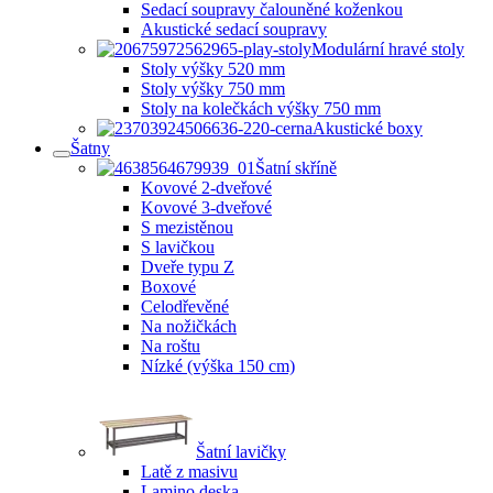
Sedací soupravy čalouněné koženkou
Akustické sedací soupravy
Modulární hravé stoly
Stoly výšky 520 mm
Stoly výšky 750 mm
Stoly na kolečkách výšky 750 mm
Akustické boxy
Šatny
Šatní skříně
Kovové 2-dveřové
Kovové 3-dveřové
S mezistěnou
S lavičkou
Dveře typu Z
Boxové
Celodřevěné
Na nožičkách
Na roštu
Nízké (výška 150 cm)
Šatní lavičky
Latě z masivu
Lamino deska