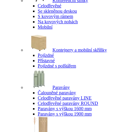
Konferenční stolky
Celodřevěné
Se skleněnou deskou
S kovovým rámem
Na kovových nohách
Mobilní
Kontejnery a mobilní skříňky
Pojízdné
Přístavné
Pojízdné s polštářem
Paravány
Čalouněné paravány
Celodřevěné paravány LINE
Celodřevěné paravány ROUND
Paravány s výškou 1600 mm
Paravány s výškou 1900 mm