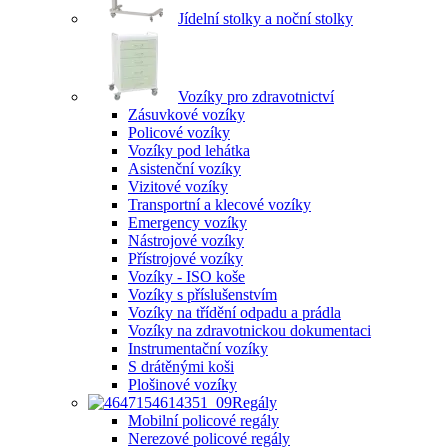
Jídelní stolky a noční stolky
Vozíky pro zdravotnictví
Zásuvkové vozíky
Policové vozíky
Vozíky pod lehátka
Asistenční vozíky
Vizitové vozíky
Transportní a klecové vozíky
Emergency vozíky
Nástrojové vozíky
Přístrojové vozíky
Vozíky - ISO koše
Vozíky s příslušenstvím
Vozíky na třídění odpadu a prádla
Vozíky na zdravotnickou dokumentaci
Instrumentační vozíky
S drátěnými koši
Plošinové vozíky
Regály
Mobilní policové regály
Nerezové policové regály