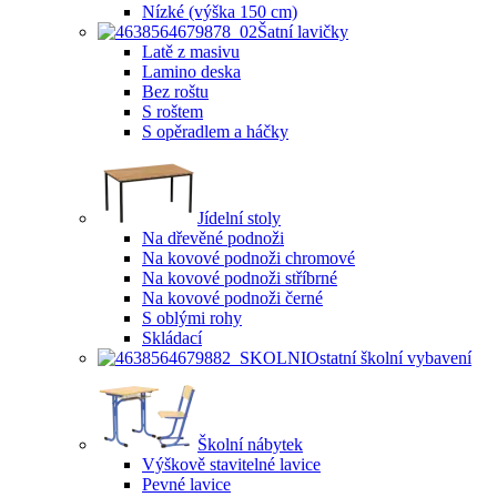
Nízké (výška 150 cm)
Šatní lavičky
Latě z masivu
Lamino deska
Bez roštu
S roštem
S opěradlem a háčky
Jídelní stoly
Na dřevěné podnoži
Na kovové podnoži chromové
Na kovové podnoži stříbrné
Na kovové podnoži černé
S oblými rohy
Skládací
Ostatní školní vybavení
Školní nábytek
Výškově stavitelné lavice
Pevné lavice