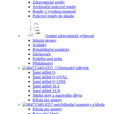
Zdravotnické regály
Archivační policové regály
Regály s vysokou nosností
Policové regály do skladu
Ostatní zdravotnické vybavení
Infuzní stojany
Schůdky
Rehabilitační pomůcky
Dávkovače
Podpěra pod nohu
Příslušenství
Seniorský nábytek
Šatní skříně Q
Šatní skříně Q OVAL
Šatní skříně Q LINE
Šatní skříně SLS
Šatní skříně SLN
Jídelní stoly z masivního dřeva
Křesla pro seniory
Sedací soupravy a křesla
Křesla pro seniory
Relaxační křesla