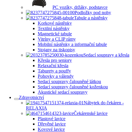
PC vozíky, držáky, podstavce
Podložky pod nohy
Tabule a nástěnky
Korkové nástěnky
Textilní nástěnky
Magnetické tabule
Vitríny a CLIP rámy
Mobilní nástěnky a informační tabule
Stojany na tiskopisy
Sedací soupravy a křesla
Křesla pro seniory
Relaxační křesla
Taburety a pouffy
Pohovky a válendy
Sedací soupravy čalouněné látkou
Sedací soupravy čalouněné koženkou
Akustické sedací soupravy
Zdravotnictví
Nábytek do čekáren -
RELAXIA
Čekárenské lavice
Plastové lavice
Dřevěné lavice
Kovové lavice