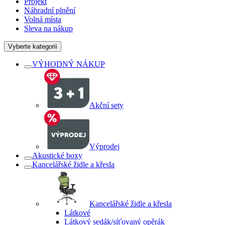
Projekt
Náhradní plnění
Volná místa
Sleva na nákup
Vyberte kategorii
VÝHODNÝ NÁKUP
Akční sety
Výprodej
Akustické boxy
Kancelářské židle a křesla
Kancelářské židle a křesla
Látkové
Látkový sedák/síťovaný opěrák