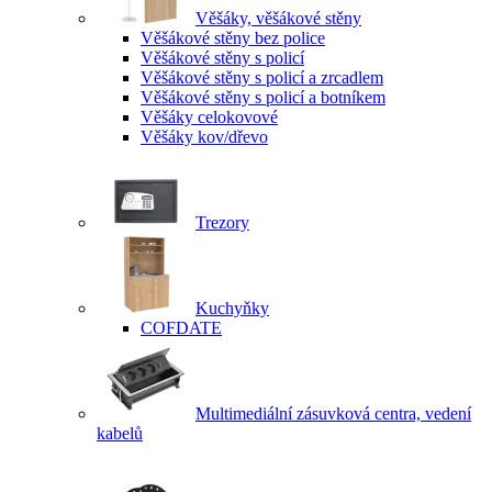
Věšáky, věšákové stěny
Věšákové stěny bez police
Věšákové stěny s policí
Věšákové stěny s policí a zrcadlem
Věšákové stěny s policí a botníkem
Věšáky celokovové
Věšáky kov/dřevo
Trezory
Kuchyňky
COFDATE
Multimediální zásuvková centra, vedení
kabelů