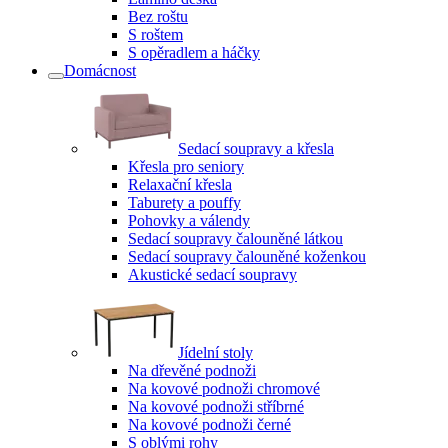
Bez roštu
S roštem
S opěradlem a háčky
Domácnost
Sedací soupravy a křesla
Křesla pro seniory
Relaxační křesla
Taburety a pouffy
Pohovky a válendy
Sedací soupravy čalouněné látkou
Sedací soupravy čalouněné koženkou
Akustické sedací soupravy
Jídelní stoly
Na dřevěné podnoži
Na kovové podnoži chromové
Na kovové podnoži stříbrné
Na kovové podnoži černé
S oblými rohy