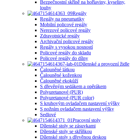
Bezpečnostní skříně na hořlaviny, kyseliny,
louhy
Regály
Regály na pneumatiky
Mobilní policové regály
Nerezové policové regály
Zdravotnické regály
Archivační policové regály
Regály s vysokou nosností
Policové regály do skladu
Policové regály do dílny
Dílenské a provozní židle
Čalouněné látkou
Čalouněné koženkou
Čalouněné ekokůží
S dřevěným sedákem a opěrákem
Polyuretanové (PUR)
Polyuretanové (PUR color)
S kruhovým ovladačem nastavení výšky
S nožním ovladačem nastavení výšky
Sedlové
Pracovní stoly
Dílenské stoly se zásuvkami
Dílenské stoly se skříňkou
Dílenské stoly s dřevěnou deskou