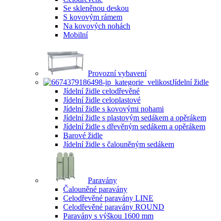
Se skleněnou deskou
S kovovým rámem
Na kovových nohách
Mobilní
Provozní vybavení
Jídelní židle
Jídelní židle celodřevěné
Jídelní židle celoplastové
Jídelní židle s kovovými nohami
Jídelní židle s plastovým sedákem a opěrákem
Jídelní židle s dřevěným sedákem a opěrákem
Barové židle
Jídelní židle s čalouněným sedákem
Paravány
Čalouněné paravány
Celodřevěné paravány LINE
Celodřevěné paravány ROUND
Paravány s výškou 1600 mm