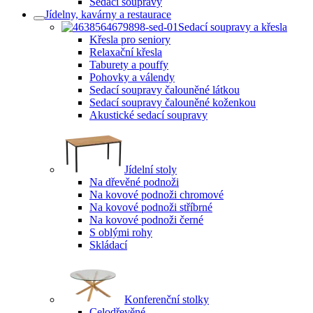
Sedací soupravy
Jídelny, kavárny a restaurace
Sedací soupravy a křesla
Křesla pro seniory
Relaxační křesla
Taburety a pouffy
Pohovky a válendy
Sedací soupravy čalouněné látkou
Sedací soupravy čalouněné koženkou
Akustické sedací soupravy
Jídelní stoly
Na dřevěné podnoži
Na kovové podnoži chromové
Na kovové podnoži stříbrné
Na kovové podnoži černé
S oblými rohy
Skládací
Konferenční stolky
Celodřevěné