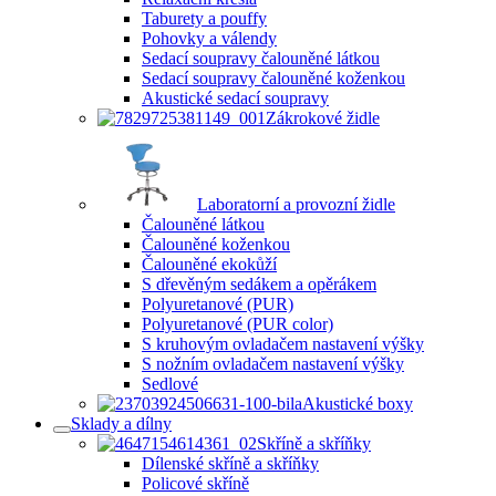
Taburety a pouffy
Pohovky a válendy
Sedací soupravy čalouněné látkou
Sedací soupravy čalouněné koženkou
Akustické sedací soupravy
Zákrokové židle
Laboratorní a provozní židle
Čalouněné látkou
Čalouněné koženkou
Čalouněné ekokůží
S dřevěným sedákem a opěrákem
Polyuretanové (PUR)
Polyuretanové (PUR color)
S kruhovým ovladačem nastavení výšky
S nožním ovladačem nastavení výšky
Sedlové
Akustické boxy
Sklady a dílny
Skříně a skříňky
Dílenské skříně a skříňky
Policové skříně