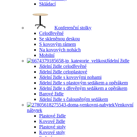
Skládací
Konferenční stolky
Celodřevěné
Se skleněnou deskou
S kovovým rámem
Na kovových nohách
Mobilní
Jídelní židle
Jídelní židle celodřevěné
Jídelní židle celoplastové
Jídelní židle s kovovými nohami
Jídelní židle s plastovým sedákem a opěrákem
Jídelní židle s dřevěným sedákem a opěrákem
Barové židle
Jídelní židle s čalouněným sedákem
Venkovní
nábytek
Plastové židle
Kovové židle
Plastové stoly
Kovové stoly