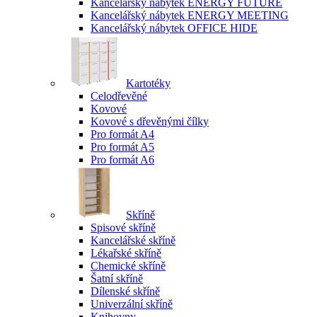
Kancelářský nábytek ENERGY FUTURE
Kancelářský nábytek ENERGY MEETING
Kancelářský nábytek OFFICE HIDE
Kartotéky
Celodřevěné
Kovové
Kovové s dřevěnými čílky
Pro formát A4
Pro formát A5
Pro formát A6
Skříně
Spisové skříně
Kancelářské skříně
Lékařské skříně
Chemické skříně
Šatní skříně
Dílenské skříně
Univerzální skříně
Knihovny