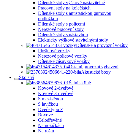
Dílenské stoly výškově nastavitelné
Pracovní stoly na kolečkách
Dílenské stoly s antistatickou gumovou
podložkou
Dílenské stoly s policemi
Nerezové pracovní stoly
Dílenské stoly s nástavbou
Elektricky výškově stavitelnými stoly
Dílenské a provozní vozíky
Plošinové vozíky
Nerezové policové vozíky
Dílenské zásuvkové vozíky
Ostatní provozní vybavení
Akustické boxy
Školství
Šatní skříně
Kovové 2-dveřové
Kovové 3-dveřové
S mezistěnou
S lavičkou
Dveře typu Z
Boxové
Celodřevěné
Na nožičkách
Na roštu