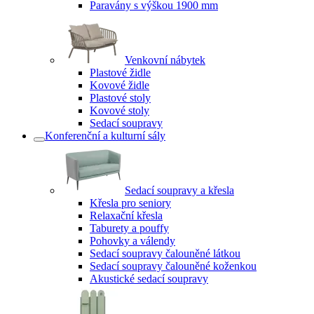
Paravány s výškou 1900 mm
Venkovní nábytek
Plastové židle
Kovové židle
Plastové stoly
Kovové stoly
Sedací soupravy
Konferenční a kulturní sály
Sedací soupravy a křesla
Křesla pro seniory
Relaxační křesla
Taburety a pouffy
Pohovky a válendy
Sedací soupravy čalouněné látkou
Sedací soupravy čalouněné koženkou
Akustické sedací soupravy