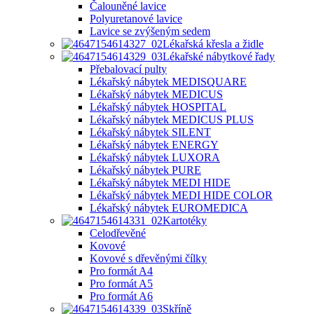
Čalouněné lavice
Polyuretanové lavice
Lavice se zvýšeným sedem
Lékařská křesla a židle
Lékařské nábytkové řady
Přebalovací pulty
Lékařský nábytek MEDISQUARE
Lékařský nábytek MEDICUS
Lékařský nábytek HOSPITAL
Lékařský nábytek MEDICUS PLUS
Lékařský nábytek SILENT
Lékařský nábytek ENERGY
Lékařský nábytek LUXORA
Lékařský nábytek PURE
Lékařský nábytek MEDI HIDE
Lékařský nábytek MEDI HIDE COLOR
Lékařský nábytek EUROMEDICA
Kartotéky
Celodřevěné
Kovové
Kovové s dřevěnými čílky
Pro formát A4
Pro formát A5
Pro formát A6
Skříně