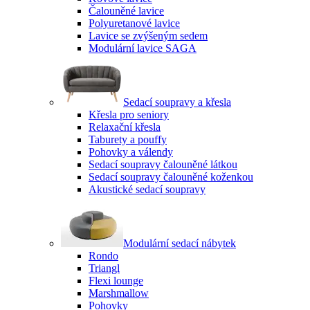
Čalouněné lavice
Polyuretanové lavice
Lavice se zvýšeným sedem
Modulární lavice SAGA
Sedací soupravy a křesla
Křesla pro seniory
Relaxační křesla
Taburety a pouffy
Pohovky a válendy
Sedací soupravy čalouněné látkou
Sedací soupravy čalouněné koženkou
Akustické sedací soupravy
Modulární sedací nábytek
Rondo
Triangl
Flexi lounge
Marshmallow
Pohovky