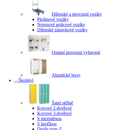
Dílenské a provozní vozíky
Plošinové vozíky
Nerezové policové vozíky
Dílenské zásuvkové vozíky
Ostatní provozní vybavení
Akustické boxy
Školství
Šatní skříně
Kovové 2-dveřové
Kovové 3-dveřové
S mezistěnou
S lavičkou
Dveře typu Z