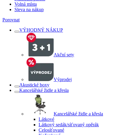
Volná místa
Sleva na nákup
Porovnat
VÝHODNÝ NÁKUP
Akční sety
Výprodej
Akustické boxy
Kancelářské židle a křesla
Kancelářské židle a křesla
Látkové
Látkový sedák/síťovaný opěrák
Celosíťované