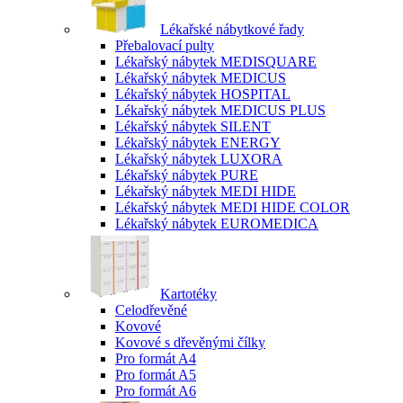
Lékařské nábytkové řady
Přebalovací pulty
Lékařský nábytek MEDISQUARE
Lékařský nábytek MEDICUS
Lékařský nábytek HOSPITAL
Lékařský nábytek MEDICUS PLUS
Lékařský nábytek SILENT
Lékařský nábytek ENERGY
Lékařský nábytek LUXORA
Lékařský nábytek PURE
Lékařský nábytek MEDI HIDE
Lékařský nábytek MEDI HIDE COLOR
Lékařský nábytek EUROMEDICA
Kartotéky
Celodřevěné
Kovové
Kovové s dřevěnými čílky
Pro formát A4
Pro formát A5
Pro formát A6