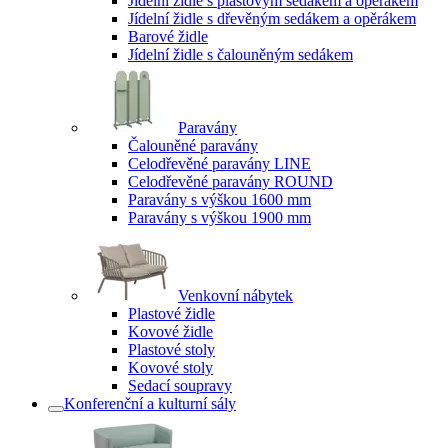
Jídelní židle s plastovým sedákem a opěrákem
Jídelní židle s dřevěným sedákem a opěrákem
Barové židle
Jídelní židle s čalouněným sedákem
Paravány
Čalouněné paravány
Celodřevěné paravány LINE
Celodřevěné paravány ROUND
Paravány s výškou 1600 mm
Paravány s výškou 1900 mm
Venkovní nábytek
Plastové židle
Kovové židle
Plastové stoly
Kovové stoly
Sedací soupravy
Konferenční a kulturní sály