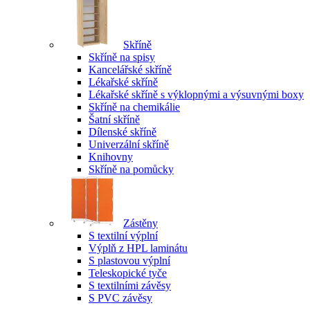
Skříně
Skříně na spisy
Kancelářské skříně
Lékařské skříně
Lékařské skříně s výklopnými a výsuvnými boxy
Skříně na chemikálie
Šatní skříně
Dílenské skříně
Univerzální skříně
Knihovny
Skříně na pomůcky
Zástěny
S textilní výplní
Výplň z HPL laminátu
S plastovou výplní
Teleskopické tyče
S textilními závěsy
S PVC závěsy