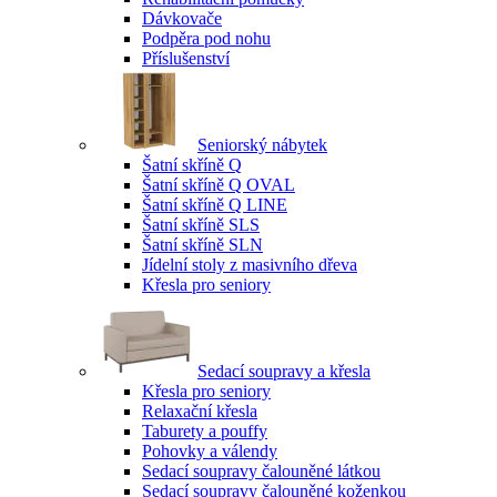
Dávkovače
Podpěra pod nohu
Příslušenství
Seniorský nábytek
Šatní skříně Q
Šatní skříně Q OVAL
Šatní skříně Q LINE
Šatní skříně SLS
Šatní skříně SLN
Jídelní stoly z masivního dřeva
Křesla pro seniory
Sedací soupravy a křesla
Křesla pro seniory
Relaxační křesla
Taburety a pouffy
Pohovky a válendy
Sedací soupravy čalouněné látkou
Sedací soupravy čalouněné koženkou