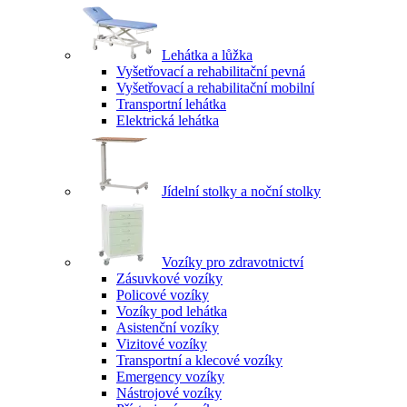
Lehátka a lůžka
Vyšetřovací a rehabilitační pevná
Vyšetřovací a rehabilitační mobilní
Transportní lehátka
Elektrická lehátka
Jídelní stolky a noční stolky
Vozíky pro zdravotnictví
Zásuvkové vozíky
Policové vozíky
Vozíky pod lehátka
Asistenční vozíky
Vizitové vozíky
Transportní a klecové vozíky
Emergency vozíky
Nástrojové vozíky