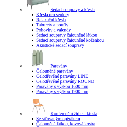
Sedací soupravy a křesla
Křesla pro seniory
Relaxační křesla
Taburety a pouffy
Pohovky a válendy
Sedací soupravy čalouněné látkou
Sedací soupravy čalouněné koženkou
Akustické sedací soupravy
Paravány
Čalouněné paravány
Celodřevěné paravány LINE
Celodřevěné paravány ROUND
Paravány s výškou 1600 mm
Paravány s výškou 1900 mm
Konferenční židle a křesla
Se síťovaným opěrákem
Čalouněná látkou, kovová kostra