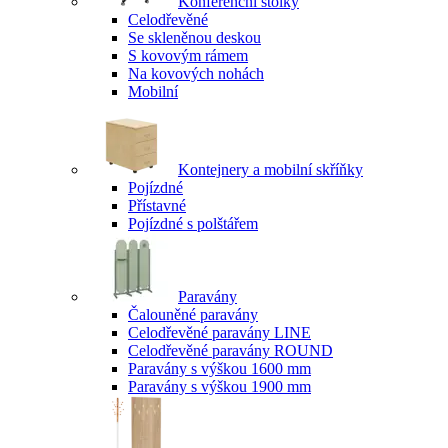
Konferenční stolky
Celodřevěné
Se skleněnou deskou
S kovovým rámem
Na kovových nohách
Mobilní
Kontejnery a mobilní skříňky
Pojízdné
Přístavné
Pojízdné s polštářem
Paravány
Čalouněné paravány
Celodřevěné paravány LINE
Celodřevěné paravány ROUND
Paravány s výškou 1600 mm
Paravány s výškou 1900 mm