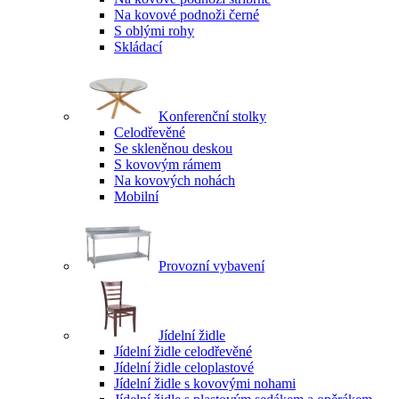
Na kovové podnoži černé
S oblými rohy
Skládací
Konferenční stolky
Celodřevěné
Se skleněnou deskou
S kovovým rámem
Na kovových nohách
Mobilní
Provozní vybavení
Jídelní židle
Jídelní židle celodřevěné
Jídelní židle celoplastové
Jídelní židle s kovovými nohami