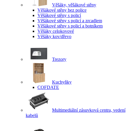
Věšáky, věšákové stěny
Věšákové stěny bez police
Věšákové stěny s policí
Věšákové stěny s policí a zrcadlem
Věšákové stěny s policí a botníkem
Věšáky celokovové
Věšáky kov/dřevo
Trezory
Kuchyňky
COFDATE
Multimediální zásuvková centra, vedení
kabelů