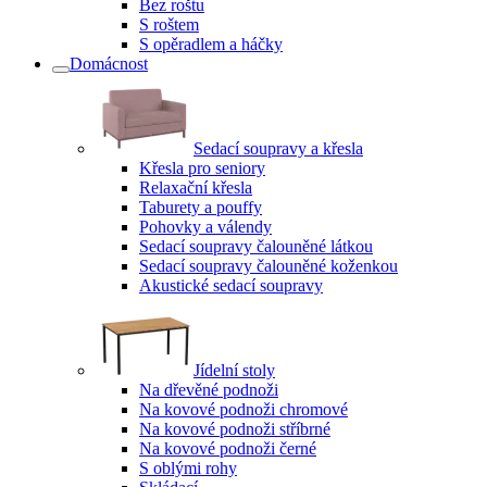
Bez roštu
S roštem
S opěradlem a háčky
Domácnost
Sedací soupravy a křesla
Křesla pro seniory
Relaxační křesla
Taburety a pouffy
Pohovky a válendy
Sedací soupravy čalouněné látkou
Sedací soupravy čalouněné koženkou
Akustické sedací soupravy
Jídelní stoly
Na dřevěné podnoži
Na kovové podnoži chromové
Na kovové podnoži stříbrné
Na kovové podnoži černé
S oblými rohy