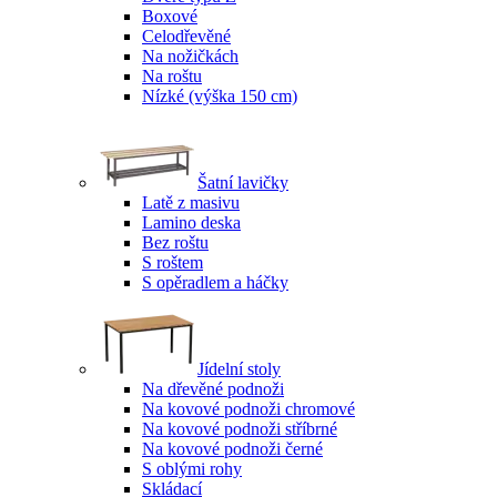
Boxové
Celodřevěné
Na nožičkách
Na roštu
Nízké (výška 150 cm)
Šatní lavičky
Latě z masivu
Lamino deska
Bez roštu
S roštem
S opěradlem a háčky
Jídelní stoly
Na dřevěné podnoži
Na kovové podnoži chromové
Na kovové podnoži stříbrné
Na kovové podnoži černé
S oblými rohy
Skládací