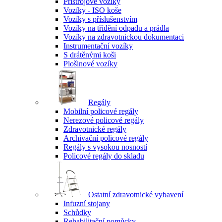
Přístrojové vozíky
Vozíky - ISO koše
Vozíky s příslušenstvím
Vozíky na třídění odpadu a prádla
Vozíky na zdravotnickou dokumentaci
Instrumentační vozíky
S drátěnými koši
Plošinové vozíky
Regály
Mobilní policové regály
Nerezové policové regály
Zdravotnické regály
Archivační policové regály
Regály s vysokou nosností
Policové regály do skladu
Ostatní zdravotnické vybavení
Infuzní stojany
Schůdky
Rehabilitační pomůcky