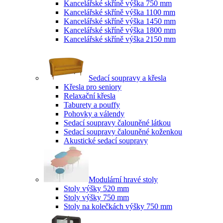
Kancelářské skříně výška 750 mm
Kancelářské skříně výška 1100 mm
Kancelářské skříně výška 1450 mm
Kancelářské skříně výška 1800 mm
Kancelářské skříně výška 2150 mm
Sedací soupravy a křesla
Křesla pro seniory
Relaxační křesla
Taburety a pouffy
Pohovky a válendy
Sedací soupravy čalouněné látkou
Sedací soupravy čalouněné koženkou
Akustické sedací soupravy
Modulární hravé stoly
Stoly výšky 520 mm
Stoly výšky 750 mm
Stoly na kolečkách výšky 750 mm