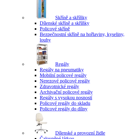
Skříně a skříňky
Dílenské skříně a skříňky
Policové skříně
Bezpečnostní skříně na hořlaviny, kyseliny,
louhy
Regály
Regály na pneumatiky
Mobilní policové regály
Nerezové policové regály
Zdravotnické regály
Archivační policové regály
Regály s vysokou nosností
Policové regály do skladu
Policové regály do dílny
Dílenské a provozní židle
Čalouněné látkou