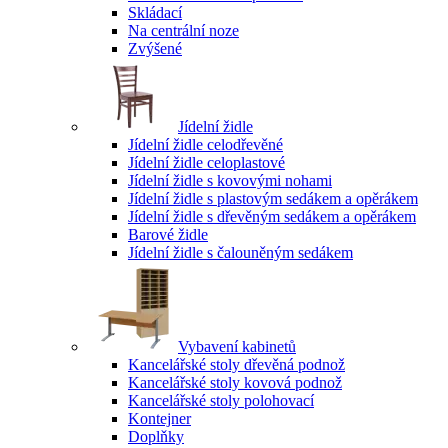
Skládací
Na centrální noze
Zvýšené
Jídelní židle
Jídelní židle celodřevěné
Jídelní židle celoplastové
Jídelní židle s kovovými nohami
Jídelní židle s plastovým sedákem a opěrákem
Jídelní židle s dřevěným sedákem a opěrákem
Barové židle
Jídelní židle s čalouněným sedákem
Vybavení kabinetů
Kancelářské stoly dřevěná podnož
Kancelářské stoly kovová podnož
Kancelářské stoly polohovací
Kontejner
Doplňky