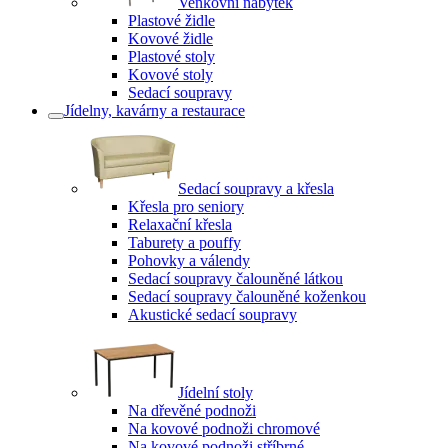
Venkovní nábytek
Plastové židle
Kovové židle
Plastové stoly
Kovové stoly
Sedací soupravy
Jídelny, kavárny a restaurace
Sedací soupravy a křesla
Křesla pro seniory
Relaxační křesla
Taburety a pouffy
Pohovky a válendy
Sedací soupravy čalouněné látkou
Sedací soupravy čalouněné koženkou
Akustické sedací soupravy
Jídelní stoly
Na dřevěné podnoži
Na kovové podnoži chromové
Na kovové podnoži stříbrné