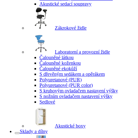
Akustické sedací soupravy
Zákrokové židle
Laboratorní a provozní židle
Čalouněné látkou
Čalouněné koženkou
Čalouněné ekokůží
S dřevěným sedákem a opěrákem
Polyuretanové (PUR)
Polyuretanové (PUR color)
S kruhovým ovladačem nastavení výšky
S nožním ovladačem nastavení výšky
Sedlové
Akustické boxy
Sklady a dílny