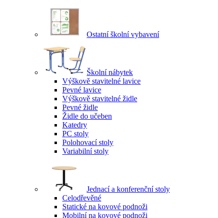
Ostatní školní vybavení
Školní nábytek
Výškově stavitelné lavice
Pevné lavice
Výškově stavitelné židle
Pevné židle
Židle do učeben
Katedry
PC stoly
Polohovací stoly
Variabilní stoly
Jednací a konferenční stoly
Celodřevěné
Statické na kovové podnoži
Mobilní na kovové podnoži