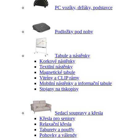
PC vozíky, držáky, podstavce
Podložky pod nohy
Tabule a nástěnky
Korkové nástěnky
Textilní nástěnky
Magnetické tabule
Vitríny a CLIP rámy
Mobilní nástěnky a informační tabule
Stojany na tiskopisy
Sedací soupravy a křesla
Křesla pro seniory
Relaxační křesla
Taburety a pouffy
Pohovky a válendy