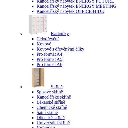
Kancelářský nábytek ENERGY FUTURE
Kancelářský nábytek ENERGY MEETING
Kancelářský nábytek OFFICE HIDE
Kartotéky
Celodřevěné
Kovové
Kovové s dřevěnými čílky
Pro formát A4
Pro formát A5
Pro formát A6
Skříně
Spisové skříně
Kancelářské skříně
Lékařské skříně
Chemické skříně
Šatní skříně
Dílenské skříně
Univerzální skříně
Knihovny