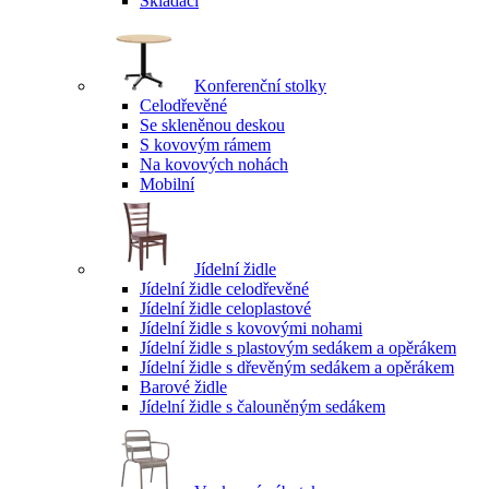
Skládací
Konferenční stolky
Celodřevěné
Se skleněnou deskou
S kovovým rámem
Na kovových nohách
Mobilní
Jídelní židle
Jídelní židle celodřevěné
Jídelní židle celoplastové
Jídelní židle s kovovými nohami
Jídelní židle s plastovým sedákem a opěrákem
Jídelní židle s dřevěným sedákem a opěrákem
Barové židle
Jídelní židle s čalouněným sedákem