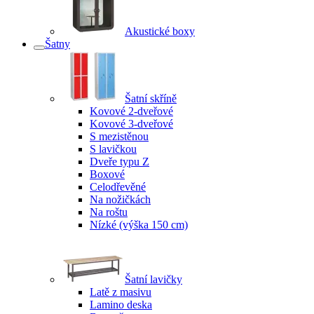
Akustické boxy
Šatny
Šatní skříně
Kovové 2-dveřové
Kovové 3-dveřové
S mezistěnou
S lavičkou
Dveře typu Z
Boxové
Celodřevěné
Na nožičkách
Na roštu
Nízké (výška 150 cm)
Šatní lavičky
Latě z masivu
Lamino deska