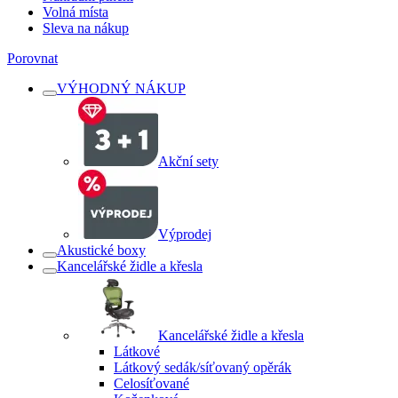
Volná místa
Sleva na nákup
Porovnat
VÝHODNÝ NÁKUP
Akční sety
Výprodej
Akustické boxy
Kancelářské židle a křesla
Kancelářské židle a křesla
Látkové
Látkový sedák/síťovaný opěrák
Celosíťované