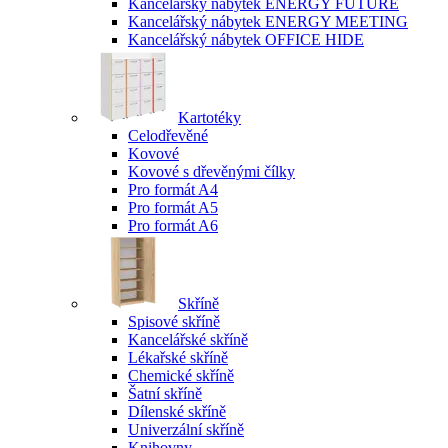
Kancelářský nábytek ENERGY FUTURE
Kancelářský nábytek ENERGY MEETING
Kancelářský nábytek OFFICE HIDE
Kartotéky
Celodřevěné
Kovové
Kovové s dřevěnými čílky
Pro formát A4
Pro formát A5
Pro formát A6
Skříně
Spisové skříně
Kancelářské skříně
Lékařské skříně
Chemické skříně
Šatní skříně
Dílenské skříně
Univerzální skříně
Knihovny