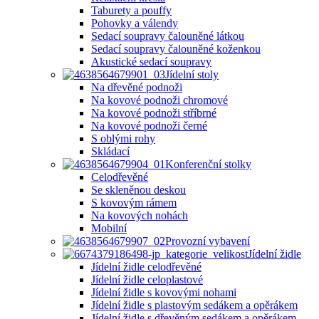
Taburety a pouffy
Pohovky a válendy
Sedací soupravy čalouněné látkou
Sedací soupravy čalouněné koženkou
Akustické sedací soupravy
Jídelní stoly
Na dřevěné podnoži
Na kovové podnoži chromové
Na kovové podnoži stříbrné
Na kovové podnoži černé
S oblými rohy
Skládací
Konferenční stolky
Celodřevěné
Se skleněnou deskou
S kovovým rámem
Na kovových nohách
Mobilní
Provozní vybavení
Jídelní židle
Jídelní židle celodřevěné
Jídelní židle celoplastové
Jídelní židle s kovovými nohami
Jídelní židle s plastovým sedákem a opěrákem
Jídelní židle s dřevěným sedákem a opěrákem