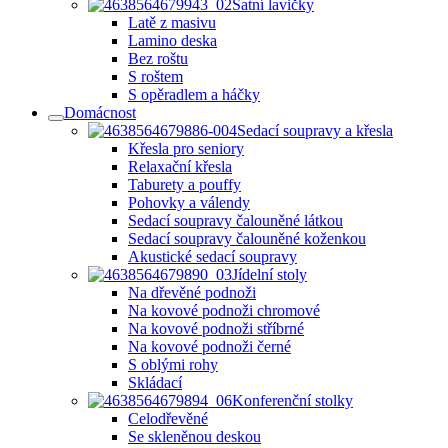
Šatní lavičky
Latě z masivu
Lamino deska
Bez roštu
S roštem
S opěradlem a háčky
Domácnost
Sedací soupravy a křesla
Křesla pro seniory
Relaxační křesla
Taburety a pouffy
Pohovky a válendy
Sedací soupravy čalouněné látkou
Sedací soupravy čalouněné koženkou
Akustické sedací soupravy
Jídelní stoly
Na dřevěné podnoži
Na kovové podnoži chromové
Na kovové podnoži stříbrné
Na kovové podnoži černé
S oblými rohy
Skládací
Konferenční stolky
Celodřevěné
Se skleněnou deskou