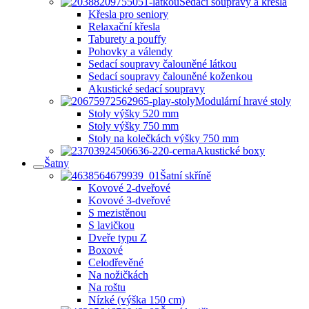
Sedací soupravy a křesla
Křesla pro seniory
Relaxační křesla
Taburety a pouffy
Pohovky a válendy
Sedací soupravy čalouněné látkou
Sedací soupravy čalouněné koženkou
Akustické sedací soupravy
Modulární hravé stoly
Stoly výšky 520 mm
Stoly výšky 750 mm
Stoly na kolečkách výšky 750 mm
Akustické boxy
Šatny
Šatní skříně
Kovové 2-dveřové
Kovové 3-dveřové
S mezistěnou
S lavičkou
Dveře typu Z
Boxové
Celodřevěné
Na nožičkách
Na roštu
Nízké (výška 150 cm)