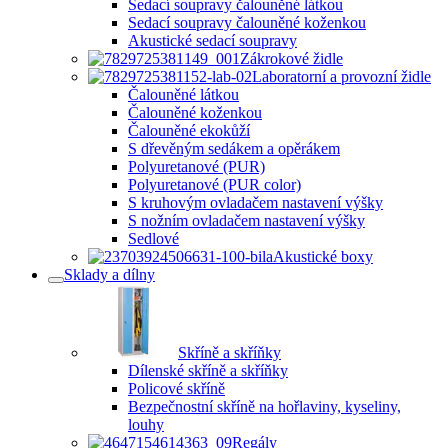
Sedací soupravy čalouněné látkou
Sedací soupravy čalouněné koženkou
Akustické sedací soupravy
Zákrokové židle
Laboratorní a provozní židle
Čalouněné látkou
Čalouněné koženkou
Čalouněné ekokůží
S dřevěným sedákem a opěrákem
Polyuretanové (PUR)
Polyuretanové (PUR color)
S kruhovým ovladačem nastavení výšky
S nožním ovladačem nastavení výšky
Sedlové
Akustické boxy
Sklady a dílny
Skříně a skříňky
Dílenské skříně a skříňky
Policové skříně
Bezpečnostní skříně na hořlaviny, kyseliny,
louhy
Regály