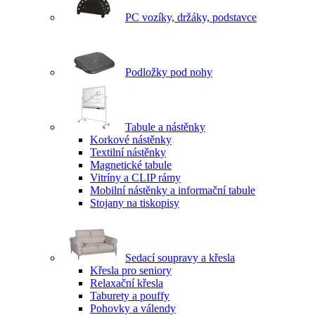
PC vozíky, držáky, podstavce
Podložky pod nohy
Tabule a nástěnky
Korkové nástěnky
Textilní nástěnky
Magnetické tabule
Vitríny a CLIP rámy
Mobilní nástěnky a informační tabule
Stojany na tiskopisy
Sedací soupravy a křesla
Křesla pro seniory
Relaxační křesla
Taburety a pouffy
Pohovky a válendy