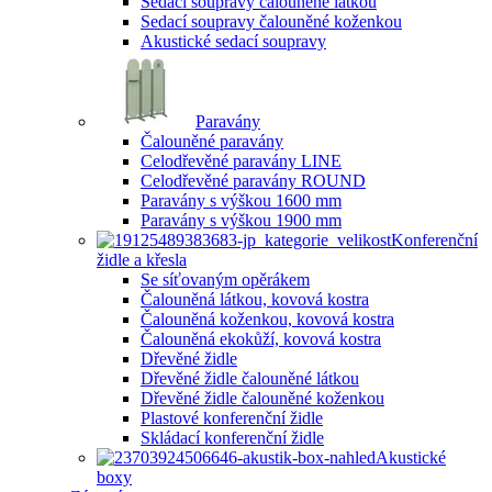
Sedací soupravy čalouněné látkou
Sedací soupravy čalouněné koženkou
Akustické sedací soupravy
Paravány
Čalouněné paravány
Celodřevěné paravány LINE
Celodřevěné paravány ROUND
Paravány s výškou 1600 mm
Paravány s výškou 1900 mm
Konferenční
židle a křesla
Se síťovaným opěrákem
Čalouněná látkou, kovová kostra
Čalouněná koženkou, kovová kostra
Čalouněná ekokůží, kovová kostra
Dřevěné židle
Dřevěné židle čalouněné látkou
Dřevěné židle čalouněné koženkou
Plastové konferenční židle
Skládací konferenční židle
Akustické
boxy