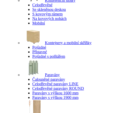
Konferenční stolky
Celodřevěné
Se skleněnou deskou
S kovovým rámem
Na kovových nohách
Mobilní
Kontejnery a mobilní skříňky
Pojízdné
Přístavné
Pojízdné s polštářem
Paravány
Čalouněné paravány
Celodřevěné paravány LINE
Celodřevěné paravány ROUND
Paravány s výškou 1600 mm
Paravány s výškou 1900 mm