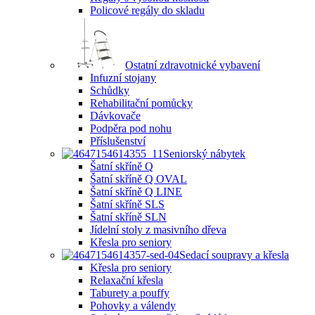
Policové regály do skladu
Ostatní zdravotnické vybavení
Infuzní stojany
Schůdky
Rehabilitační pomůcky
Dávkovače
Podpěra pod nohu
Příslušenství
Seniorský nábytek
Šatní skříně Q
Šatní skříně Q OVAL
Šatní skříně Q LINE
Šatní skříně SLS
Šatní skříně SLN
Jídelní stoly z masivního dřeva
Křesla pro seniory
Sedací soupravy a křesla
Křesla pro seniory
Relaxační křesla
Taburety a pouffy
Pohovky a válendy