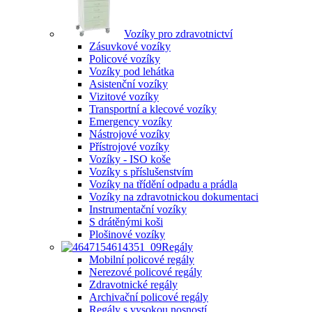
Vozíky pro zdravotnictví
Zásuvkové vozíky
Policové vozíky
Vozíky pod lehátka
Asistenční vozíky
Vizitové vozíky
Transportní a klecové vozíky
Emergency vozíky
Nástrojové vozíky
Přístrojové vozíky
Vozíky - ISO koše
Vozíky s příslušenstvím
Vozíky na třídění odpadu a prádla
Vozíky na zdravotnickou dokumentaci
Instrumentační vozíky
S drátěnými koši
Plošinové vozíky
Regály
Mobilní policové regály
Nerezové policové regály
Zdravotnické regály
Archivační policové regály
Regály s vysokou nosností