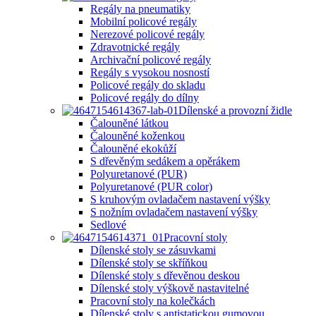
Regály na pneumatiky
Mobilní policové regály
Nerezové policové regály
Zdravotnické regály
Archivační policové regály
Regály s vysokou nosností
Policové regály do skladu
Policové regály do dílny
Dílenské a provozní židle
Čalouněné látkou
Čalouněné koženkou
Čalouněné ekokůží
S dřevěným sedákem a opěrákem
Polyuretanové (PUR)
Polyuretanové (PUR color)
S kruhovým ovladačem nastavení výšky
S nožním ovladačem nastavení výšky
Sedlové
Pracovní stoly
Dílenské stoly se zásuvkami
Dílenské stoly se skříňkou
Dílenské stoly s dřevěnou deskou
Dílenské stoly výškově nastavitelné
Pracovní stoly na kolečkách
Dílenské stoly s antistatickou gumovou