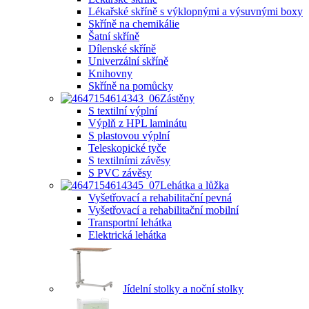
Lékařské skříně s výklopnými a výsuvnými boxy
Skříně na chemikálie
Šatní skříně
Dílenské skříně
Univerzální skříně
Knihovny
Skříně na pomůcky
Zástěny
S textilní výplní
Výplň z HPL laminátu
S plastovou výplní
Teleskopické tyče
S textilními závěsy
S PVC závěsy
Lehátka a lůžka
Vyšetřovací a rehabilitační pevná
Vyšetřovací a rehabilitační mobilní
Transportní lehátka
Elektrická lehátka
Jídelní stolky a noční stolky