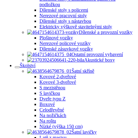
podložkou
Dílenské stoly s policemi
Nerezové pracovní stoly
Dílenské stoly s nástavbou
Elektricky výškově stavitelnými stoly
Dílenské a provozní vozíky
Plošinové vozíky
Nerezové policové vozíky
Dílenské zásuvkové vozíky
Ostatní provozní vybavení
Akustické boxy
Školství
Šatní skříně
Kovové 2-dveřové
Kovové 3-dveřové
S mezistěnou
S lavičkou
Dveře typu Z
Boxové
Celodřevěné
Na nožičkách
Na roštu
Nízké (výška 150 cm)
Šatní lavičky
Latě z masivu