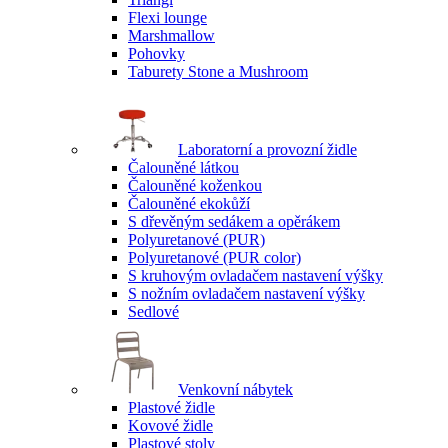
Flexi lounge
Marshmallow
Pohovky
Taburety Stone a Mushroom
Laboratorní a provozní židle
Čalouněné látkou
Čalouněné koženkou
Čalouněné ekokůží
S dřevěným sedákem a opěrákem
Polyuretanové (PUR)
Polyuretanové (PUR color)
S kruhovým ovladačem nastavení výšky
S nožním ovladačem nastavení výšky
Sedlové
Venkovní nábytek
Plastové židle
Kovové židle
Plastové stoly