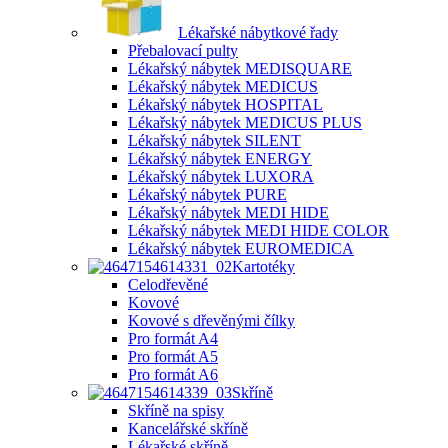
Lékařské nábytkové řady
Přebalovací pulty
Lékařský nábytek MEDISQUARE
Lékařský nábytek MEDICUS
Lékařský nábytek HOSPITAL
Lékařský nábytek MEDICUS PLUS
Lékařský nábytek SILENT
Lékařský nábytek ENERGY
Lékařský nábytek LUXORA
Lékařský nábytek PURE
Lékařský nábytek MEDI HIDE
Lékařský nábytek MEDI HIDE COLOR
Lékařský nábytek EUROMEDICA
Kartotéky
Celodřevěné
Kovové
Kovové s dřevěnými čílky
Pro formát A4
Pro formát A5
Pro formát A6
Skříně
Skříně na spisy
Kancelářské skříně
Lékařské skříně