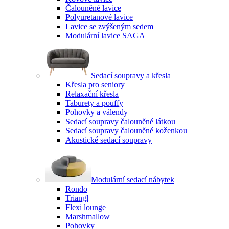
Čalouněné lavice
Polyuretanové lavice
Lavice se zvýšeným sedem
Modulární lavice SAGA
Sedací soupravy a křesla
Křesla pro seniory
Relaxační křesla
Taburety a pouffy
Pohovky a válendy
Sedací soupravy čalouněné látkou
Sedací soupravy čalouněné koženkou
Akustické sedací soupravy
Modulární sedací nábytek
Rondo
Triangl
Flexi lounge
Marshmallow
Pohovky