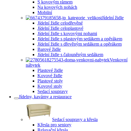
S kovovým rámem
Na kovových nohách
Mobilní
Jídelní židle
Jídelní židle celodřevěné
Jídelní židle celoplastové
Jídelní židle s kovovými nohami
Jídelní židle s plastovým sedákem a opěrákem
Jídelní židle s dřevěným sedákem a opěrákem
Barové židle
Jídelní židle s čalouněným sedákem
Venkovní
nábytek
Plastové židle
Kovové židle
Plastové stoly
Kovové stoly
Sedací soupravy
Jídelny, kavárny a restaurace
Sedací soupravy a křesla
Křesla pro seniory
Relaxační křesla