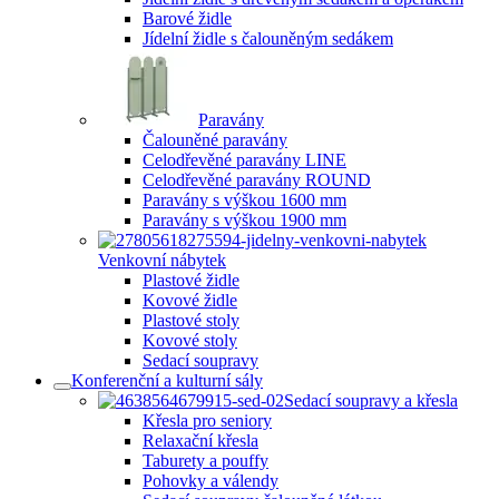
Barové židle
Jídelní židle s čalouněným sedákem
Paravány
Čalouněné paravány
Celodřevěné paravány LINE
Celodřevěné paravány ROUND
Paravány s výškou 1600 mm
Paravány s výškou 1900 mm
Venkovní nábytek
Plastové židle
Kovové židle
Plastové stoly
Kovové stoly
Sedací soupravy
Konferenční a kulturní sály
Sedací soupravy a křesla
Křesla pro seniory
Relaxační křesla
Taburety a pouffy
Pohovky a válendy