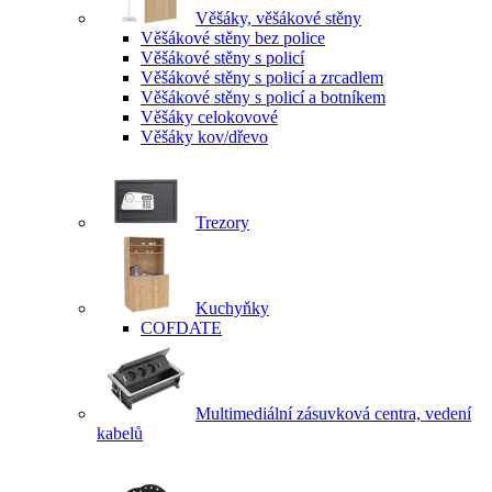
Věšáky, věšákové stěny
Věšákové stěny bez police
Věšákové stěny s policí
Věšákové stěny s policí a zrcadlem
Věšákové stěny s policí a botníkem
Věšáky celokovové
Věšáky kov/dřevo
Trezory
Kuchyňky
COFDATE
Multimediální zásuvková centra, vedení
kabelů