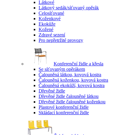
Látkové
Látkový sedák/síťovaný opěrák
Celosíťované
Koženkové
Ekokůže
Kožené
Zdravé sezení
Pro nepřetržité provozy
Konferenční židle a křesla
Se síťovaným opěrákem
Čalouněná látkou, kovová kostra
Čalouněná koženkou, kovová kostra
Čalouněná ekokůží, kovová kostra
Dřevěné židle
Dřevěné židle čalouněné látkou
Dřevěné židle čalouněné koženkou
Plastové konferenční židle
Skládací konferenční židle