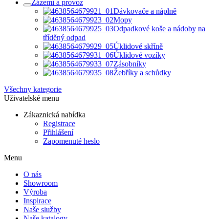
Zázemí a provoz
Dávkovače a náplně
Mopy
Odpadkové koše a nádoby na
tříděný odpad
Úklidové skříně
Úklidové vozíky
Zásobníky
Žebříky a schůdky
Všechny kategorie
Uživatelské menu
Zákaznická nabídka
Registrace
Přihlášení
Zapomenuté heslo
Menu
O nás
Showroom
Výroba
Inspirace
Naše služby
Naše katalogy